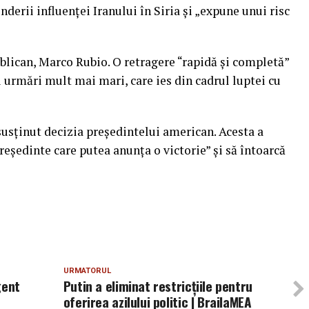
nderii influenței Iranului în Siria și „expune unui risc
blican, Marco Rubio. O retragere “rapidă și completă”
u urmări mult mai mari, care ies din cadrul luptei cu
susținut decizia președintelui american. Acesta a
reședinte care putea anunța o victorie” și să întoarcă
URMATORUL
gent
Putin a eliminat restricțiile pentru
oferirea azilului politic | BrailaMEA