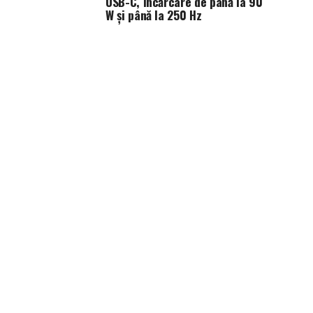
USB-C, încărcare de până la 90
W și până la 250 Hz