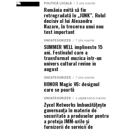
POLITICĂ LOCALĂ
5 zile inainte
România evită să fie
retrogradată în „JUNK”. Rolul
decisiv al lui Alexandru
Nazare, în trecerea unui nou
test important
UNCATEGORIZED
7 zile inainte
SUMMER WELL implineste 15
ani. Festivalul care a
transformat muzica intr-un
univers cultural revine in
august
UNCATEGORIZED
7 zile inainte
HONOR Magic V6: designul
care se poartă
UNCATEGORIZED
o săptămână inainte
Zyxel Networks îmbunătățește
guvernanța în materie de
securitate a produselor pentru
a proteja IMM-urile și
furnizorii de servicii de