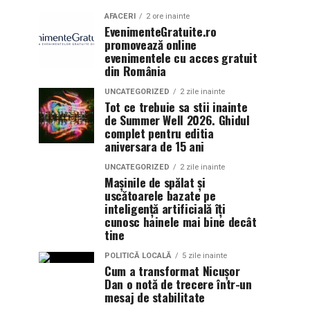
AFACERI
2 ore inainte
EvenimenteGratuite.ro
promovează online
evenimentele cu acces gratuit
din România
UNCATEGORIZED
2 zile inainte
Tot ce trebuie sa stii inainte
de Summer Well 2026. Ghidul
complet pentru editia
aniversara de 15 ani
UNCATEGORIZED
2 zile inainte
Mașinile de spălat și
uscătoarele bazate pe
inteligență artificială îți
cunosc hainele mai bine decât
tine
POLITICĂ LOCALĂ
5 zile inainte
Cum a transformat Nicușor
Dan o notă de trecere într-un
mesaj de stabilitate