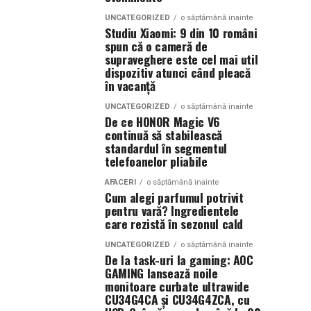
UNCATEGORIZED
o săptămână inainte
Studiu Xiaomi: 9 din 10 români
spun că o cameră de
supraveghere este cel mai util
dispozitiv atunci când pleacă
în vacanță
UNCATEGORIZED
o săptămână inainte
De ce HONOR Magic V6
continuă să stabilească
standardul în segmentul
telefoanelor pliabile
AFACERI
o săptămână inainte
Cum alegi parfumul potrivit
pentru vară? Ingredientele
care rezistă în sezonul cald
UNCATEGORIZED
o săptămână inainte
De la task-uri la gaming: AOC
GAMING lansează noile
monitoare curbate ultrawide
CU34G4CA și CU34G4ZCA, cu