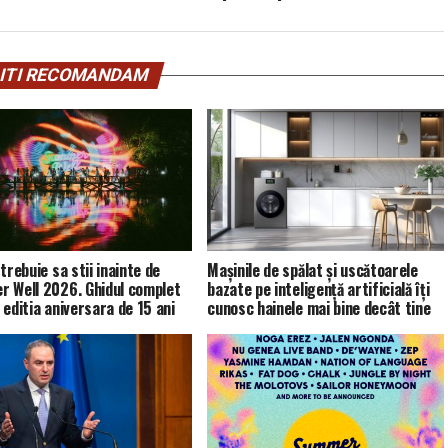
ITI RECOMANDAM
trebuie sa stii inainte de
Mașinile de spălat și uscătoarele
 Well 2026. Ghidul complet
bazate pe inteligență artificială îți
 editia aniversara de 15 ani
cunosc hainele mai bine decât tine