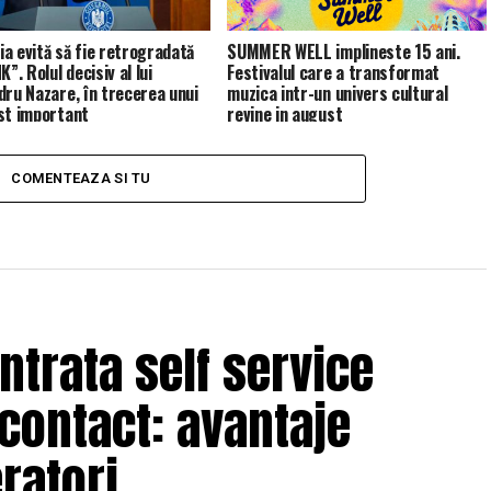
a evită să fie retrogradată
SUMMER WELL implineste 15 ani.
K”. Rolul decisiv al lui
Festivalul care a transformat
dru Nazare, în trecerea unui
muzica intr-un univers cultural
st important
revine in august
COMENTEAZA SI TU
trata self service
 contact: avantaje
eratori