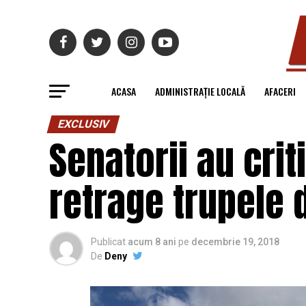
ACASA
ADMINISTRAȚIE LOCALĂ
AFACERI
EXCLUSIV
Senatorii au crit
retrage trupele d
Publicat
acum 8 ani
pe
decembrie 19, 2018
De
Deny