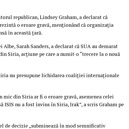
atorul republican, Lindsey Graham, a declarat că
prezintă o eroare gravă, menționând că organizația
nsă în această țară.
ei Albe, Sarah Sanders, a declarat că SUA au demarat
din Siria, acțiune pe care a numit-o “trecere la o nouă
Siria nu presupune lichidarea coaliției internaționale
mic din Siria ar fi o eroare gravă, asemenea celei
 ISIS nu a fost învins în Siria, Irak”, a scris Graham pe
stfel de decizie „subminează în mod semnificativ