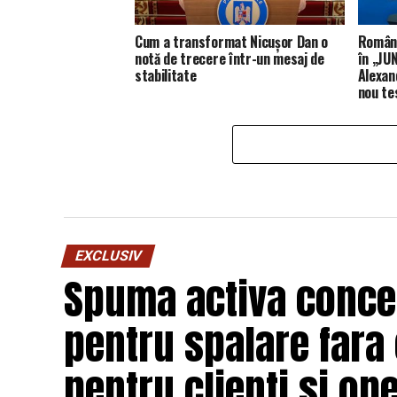
Cum a transformat Nicușor Dan o
Români
notă de trecere într-un mesaj de
în „JUN
stabilitate
Alexan
nou te
EXCLUSIV
Spuma activa concen
pentru spalare fara
pentru clienti si op