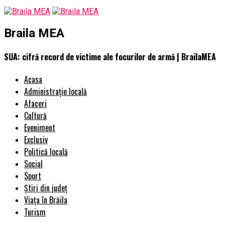
Braila MEA
SUA: cifră record de victime ale focurilor de armă | BrailaMEA
Acasa
Administrație locală
Afaceri
Cultură
Eveniment
Exclusiv
Politică locală
Social
Sport
Știri din județ
Viața în Brăila
Turism