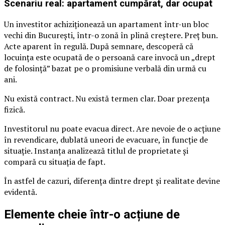
Scenariu real: apartament cumpărat, dar ocupat
Un investitor achiziționează un apartament într-un bloc
vechi din București, într-o zonă în plină creștere. Preț bun.
Acte aparent în regulă. După semnare, descoperă că
locuința este ocupată de o persoană care invocă un „drept
de folosință” bazat pe o promisiune verbală din urmă cu
ani.
Nu există contract. Nu există termen clar. Doar prezența
fizică.
Investitorul nu poate evacua direct. Are nevoie de o acțiune
în revendicare, dublată uneori de evacuare, în funcție de
situație. Instanța analizează titlul de proprietate și
compară cu situația de fapt.
În astfel de cazuri, diferența dintre drept și realitate devine
evidentă.
Elemente cheie într-o acțiune de