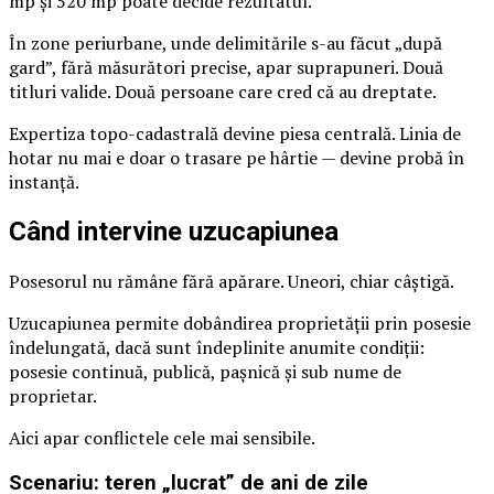
mp și 520 mp poate decide rezultatul.
În zone periurbane, unde delimitările s-au făcut „după
gard”, fără măsurători precise, apar suprapuneri. Două
titluri valide. Două persoane care cred că au dreptate.
Expertiza topo-cadastrală devine piesa centrală. Linia de
hotar nu mai e doar o trasare pe hârtie — devine probă în
instanță.
Când intervine uzucapiunea
Posesorul nu rămâne fără apărare. Uneori, chiar câștigă.
Uzucapiunea permite dobândirea proprietății prin posesie
îndelungată, dacă sunt îndeplinite anumite condiții:
posesie continuă, publică, pașnică și sub nume de
proprietar.
Aici apar conflictele cele mai sensibile.
Scenariu: teren „lucrat” de ani de zile