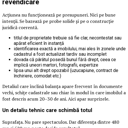
revendicare
Acțiunea nu funcționează pe presupuneri. Nici pe bune
intenții. Se bazează pe probe solide și pe o construcție
juridică coerentă.
titlul de proprietate trebuie să fie clar, necontestat sau
apărat eficient în instanță
identificarea exactă a imobilului, mai ales în zonele unde
cadastrul a fost actualizat tardiv sau incomplet
dovada că pârâtul posedă bunul fără drept, ceea ce
implică uneori martori, fotografii, expertize
lipsa unui alt drept opozabil (uzucapiune, contract de
închiriere, comodat etc.)
Detaliul care înclină balanța apare frecvent în documente
vechi, schițe cadastrale sau chiar în modul în care imobilul a
fost descris acum 20–30 de ani. Aici apar surprizele.
Un detaliu tehnic care schimbă totul
Suprafața. Nu pare spectaculos. Dar diferența dintre 480