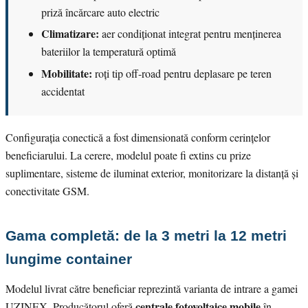
priză încărcare auto electric
Climatizare:
aer condiționat integrat pentru menținerea
bateriilor la temperatură optimă
Mobilitate:
roți tip off-road pentru deplasare pe teren
accidentat
Configurația conectică a fost dimensionată conform cerințelor
beneficiarului. La cerere, modelul poate fi extins cu prize
suplimentare, sisteme de iluminat exterior, monitorizare la distanță și
conectivitate GSM.
Gama completă: de la 3 metri la 12 metri
lungime container
Modelul livrat către beneficiar reprezintă varianta de intrare a gamei
centrale fotovoltaice mobile
UZINEX. Producătorul oferă
în