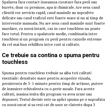
Spalarea fara contact inseamna curatare fara perii sau
burete, doar cu presiune, apa si chimicale. Are sens cand
clientii vor serviciu rapid, cand masinile au suprafete
delicate sau cand traficul este foarte mare si nu ai timp de
interventie manuala. Nu are sens cand masinile sunt foarte
murdare, cu noroi intarit, caz in care touchless nu poate
face totul. Pentru o spalatorie medie, combinatia intre
touchless si un program cu perii pentru cazurile extreme
da cel mai bun echilibru intre cost si calitate.
Ce trebuie sa contina o spuma pentru
touchless
Spuma pentru touchless trebuie sa aiba trei calitati
esentiale: densitate mare pentru acoperire vizuala,
persistenta de 3-5 minute pentru timp de actiune, putere
de inmuiere echivalenta cu o perie moale. Fara aceste
calitati, masina iesita din program va avea urme sau
depuneri. Testul decisiv este sa aplici spuma pe o suprafata
cu noroi uscat si sa vezi cat de usor se clateste dupa 3