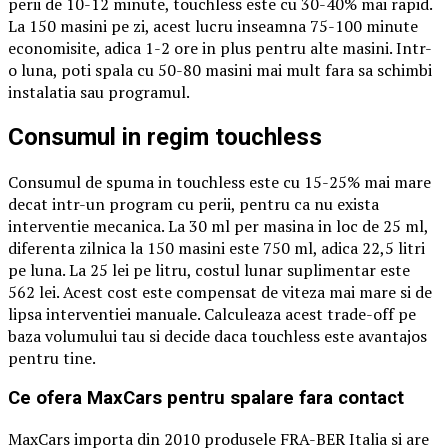
perii de 10-12 minute, touchless este cu 30-40% mai rapid.
La 150 masini pe zi, acest lucru inseamna 75-100 minute
economisite, adica 1-2 ore in plus pentru alte masini. Intr-
o luna, poti spala cu 50-80 masini mai mult fara sa schimbi
instalatia sau programul.
Consumul in regim touchless
Consumul de spuma in touchless este cu 15-25% mai mare
decat intr-un program cu perii, pentru ca nu exista
interventie mecanica. La 30 ml per masina in loc de 25 ml,
diferenta zilnica la 150 masini este 750 ml, adica 22,5 litri
pe luna. La 25 lei pe litru, costul lunar suplimentar este
562 lei. Acest cost este compensat de viteza mai mare si de
lipsa interventiei manuale. Calculeaza acest trade-off pe
baza volumului tau si decide daca touchless este avantajos
pentru tine.
Ce ofera MaxCars pentru spalare fara contact
MaxCars importa din 2010 produsele FRA-BER Italia si are