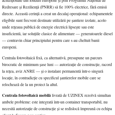
achiziționate din fonduri europene și prin Programul Național de
Redresare și Reziliență (PNRR) să fie 100% electrice, fără emisii
directe. Această cerință a creat un decalaj operațional: echipamentele
eligibile sunt frecvent destinate utilizării pe șantiere izolate, acolo
unde rețeaua publică de energie electrică lipsește sau este
insuficientă, iar soluțiile clasice de alimentare — generatoarele diesel
— contravin chiar principiului pentru care s-au cheltuit banii
europeni.
Centrala fotovoltaică fixă, ca alternativă, presupune un parcurs
birocratic de minimum șase luni — autorizație de construcție, racord
la rețea, aviz ANRE — și o instalare permanentă într-o singură
locație, în contradicție cu specificul șantierelor mobile care se
relochează de la un proiect la altul.
Centrala fotovoltaică mobilă
livrată de UZINEX rezolvă simultan
ambele probleme: este integrată într-un container transportabil, nu
necesită autorizație de construcție și se redislocă împreună cu echipa