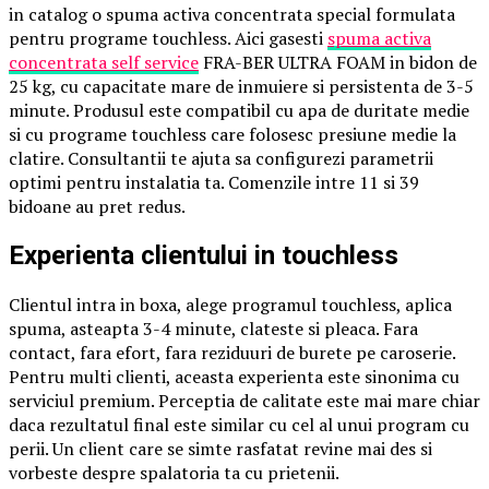
in catalog o spuma activa concentrata special formulata
pentru programe touchless. Aici gasesti
spuma activa
concentrata self service
FRA-BER ULTRA FOAM in bidon de
25 kg, cu capacitate mare de inmuiere si persistenta de 3-5
minute. Produsul este compatibil cu apa de duritate medie
si cu programe touchless care folosesc presiune medie la
clatire. Consultantii te ajuta sa configurezi parametrii
optimi pentru instalatia ta. Comenzile intre 11 si 39
bidoane au pret redus.
Experienta clientului in touchless
Clientul intra in boxa, alege programul touchless, aplica
spuma, asteapta 3-4 minute, clateste si pleaca. Fara
contact, fara efort, fara reziduuri de burete pe caroserie.
Pentru multi clienti, aceasta experienta este sinonima cu
serviciul premium. Perceptia de calitate este mai mare chiar
daca rezultatul final este similar cu cel al unui program cu
perii. Un client care se simte rasfatat revine mai des si
vorbeste despre spalatoria ta cu prietenii.