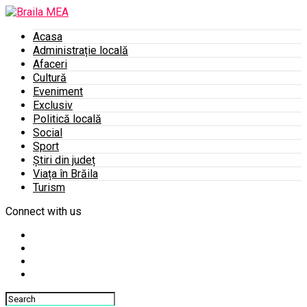
Acasa
Administrație locală
Afaceri
Cultură
Eveniment
Exclusiv
Politică locală
Social
Sport
Știri din județ
Viața în Brăila
Turism
Connect with us