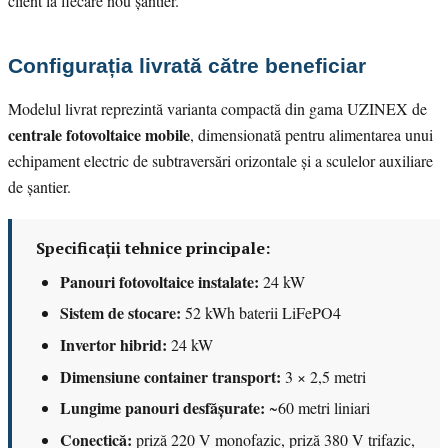
client la fiecare nou șantier.
Configurația livrată către beneficiar
Modelul livrat reprezintă varianta compactă din gama UZINEX de
centrale fotovoltaice mobile
, dimensionată pentru alimentarea unui
echipament electric de subtraversări orizontale și a sculelor auxiliare
de șantier.
Specificații tehnice principale:
Panouri fotovoltaice instalate:
24 kW
Sistem de stocare:
52 kWh baterii LiFePO4
Invertor hibrid:
24 kW
Dimensiune container transport:
3 × 2,5 metri
Lungime panouri desfășurate:
~60 metri liniari
Conectică:
priză 220 V monofazic, priză 380 V trifazic,