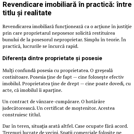
Revendicare imobiliară în practică: între
titlu și realitate
Revendicarea imobiliară funcționează ca o acțiune în justiție
prin care proprietarul neposesor solicită restituirea
bunului de la posesorul neproprietar. Simplu în teorie. În
practică, lucrurile se încurcă rapid.
Diferența dintre proprietate și posesie
Mulți confundă posesia cu proprietatea. O greșeală
costisitoare. Posesia ține de fapt — cine folosește efectiv
imobilul. Proprietatea ține de drept — cine poate dovedi, cu
acte, că imobilul îi aparține.
Un contract de vânzare-cumpărare. O hotărâre
judecătorească. Un certificat de moștenitor. Acestea
construiesc titlul.
Dar în teren, situația arată altfel. Case ocupate fără acord.
Terenuri lucrate de vecini. Spații comerciale folosite pe