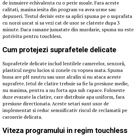
de inmuiere echivalenta cu o perie moale. Fara aceste
calitati, masina iesita din program va avea urme sau
depuneri. Testul decisiv este sa aplici spuma pe o suprafata
cu noroi uscat si sa vezi cat de usor se clateste dupa 3
minute. Daca ramane jumatate din murdarie, spuma nu este
potrivita pentru touchless.
Cum protejezi suprafetele delicate
Suprafetele delicate includ lentilele camerelor, senzorii,
plasticul negru lucios si zonele cu vopsea mata. Spuma
buna are pH neutru sau usor alcalin si nu ataca aceste
suprafete. Jetul de clatire trebuie sa fie la presiune medie,
nu maxima, pentru a nu forta apa sub capace. Foloseste
duze evazate la clatire, care distribuie apa uniform, fara
presiune directionata. Aceste setari sunt usor de
implementat si reduc semnificativ riscul de reclamatii pe
caroserie delicata.
Viteza programului in regim touchless