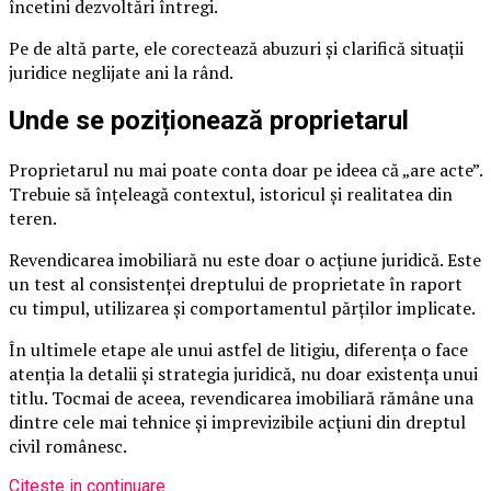
încetini dezvoltări întregi.
Pe de altă parte, ele corectează abuzuri și clarifică situații
juridice neglijate ani la rând.
Unde se poziționează proprietarul
Proprietarul nu mai poate conta doar pe ideea că „are acte”.
Trebuie să înțeleagă contextul, istoricul și realitatea din
teren.
Revendicarea imobiliară nu este doar o acțiune juridică. Este
un test al consistenței dreptului de proprietate în raport
cu timpul, utilizarea și comportamentul părților implicate.
În ultimele etape ale unui astfel de litigiu, diferența o face
atenția la detalii și strategia juridică, nu doar existența unui
titlu. Tocmai de aceea, revendicarea imobiliară rămâne una
dintre cele mai tehnice și imprevizibile acțiuni din dreptul
civil românesc.
Citeste in continuare