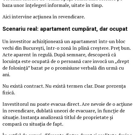
baza unor înțelegeri informale, uitate în timp.
Aici intervine acțiunea în revendicare.
Scenariu real: apartament cumpărat, dar ocupat
Un investitor achiziționează un apartament într-un bloc
vechi din București, într-o zonă în plină creștere. Preț bun.
Acte aparent în regulă. După semnare, descoperă că
locuința este ocupată de o persoană care invocă un „drept
de folosință” bazat pe o promisiune verbală din urmă cu
ani.
Nu există contract. Nu există termen clar. Doar prezența
fizică.
Investitorul nu poate evacua direct. Are nevoie de o acțiune
în revendicare, dublată uneori de evacuare, în funcție de
situație. Instanța analizează titlul de proprietate și
compară cu situația de fapt.