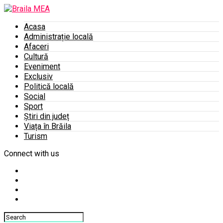
Acasa
Administrație locală
Afaceri
Cultură
Eveniment
Exclusiv
Politică locală
Social
Sport
Știri din județ
Viața în Brăila
Turism
Connect with us