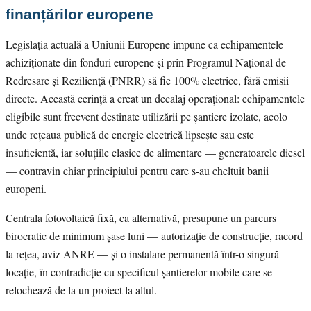
finanțărilor europene
Legislația actuală a Uniunii Europene impune ca echipamentele
achiziționate din fonduri europene și prin Programul Național de
Redresare și Reziliență (PNRR) să fie 100% electrice, fără emisii
directe. Această cerință a creat un decalaj operațional: echipamentele
eligibile sunt frecvent destinate utilizării pe șantiere izolate, acolo
unde rețeaua publică de energie electrică lipsește sau este
insuficientă, iar soluțiile clasice de alimentare — generatoarele diesel
— contravin chiar principiului pentru care s-au cheltuit banii
europeni.
Centrala fotovoltaică fixă, ca alternativă, presupune un parcurs
birocratic de minimum șase luni — autorizație de construcție, racord
la rețea, aviz ANRE — și o instalare permanentă într-o singură
locație, în contradicție cu specificul șantierelor mobile care se
relochează de la un proiect la altul.