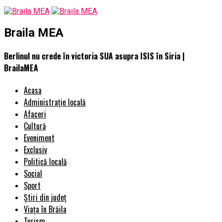
Braila MEA
Berlinul nu crede în victoria SUA asupra ISIS în Siria |
BrailaMEA
Acasa
Administrație locală
Afaceri
Cultură
Eveniment
Exclusiv
Politică locală
Social
Sport
Știri din județ
Viața în Brăila
Turism