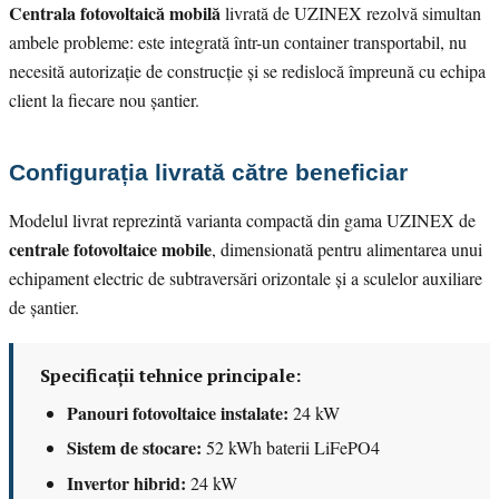
Centrala fotovoltaică mobilă
livrată de UZINEX rezolvă simultan
ambele probleme: este integrată într-un container transportabil, nu
necesită autorizație de construcție și se redislocă împreună cu echipa
client la fiecare nou șantier.
Configurația livrată către beneficiar
Modelul livrat reprezintă varianta compactă din gama UZINEX de
centrale fotovoltaice mobile
, dimensionată pentru alimentarea unui
echipament electric de subtraversări orizontale și a sculelor auxiliare
de șantier.
Specificații tehnice principale:
Panouri fotovoltaice instalate:
24 kW
Sistem de stocare:
52 kWh baterii LiFePO4
Invertor hibrid:
24 kW