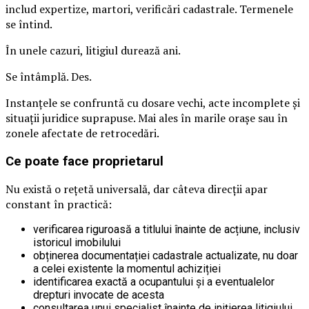
includ expertize, martori, verificări cadastrale. Termenele
se întind.
În unele cazuri, litigiul durează ani.
Se întâmplă. Des.
Instanțele se confruntă cu dosare vechi, acte incomplete și
situații juridice suprapuse. Mai ales în marile orașe sau în
zonele afectate de retrocedări.
Ce poate face proprietarul
Nu există o rețetă universală, dar câteva direcții apar
constant în practică:
verificarea riguroasă a titlului înainte de acțiune, inclusiv
istoricul imobilului
obținerea documentației cadastrale actualizate, nu doar
a celei existente la momentul achiziției
identificarea exactă a ocupantului și a eventualelor
drepturi invocate de acesta
consultarea unui specialist înainte de inițierea litigiului,