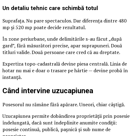
Un detaliu tehnic care schimbă totul
Suprafața. Nu pare spectaculos. Dar diferența dintre 480
mp și 520 mp poate decide rezultatul.
În zone periurbane, unde delimitările s-au făcut „după
gard”, fără măsurători precise, apar suprapuneri. Două
titluri valide. Două persoane care cred că au dreptate.
Expertiza topo-cadastrală devine piesa centrală. Linia de
hotar nu mai e doar o trasare pe hârtie — devine probă în
instanță.
Când intervine uzucapiunea
Posesorul nu rămâne fără apărare. Uneori, chiar câștigă.
Uzucapiunea permite dobândirea proprietății prin posesie
îndelungată, dacă sunt îndeplinite anumite condiții:
posesie continuă, publică, pașnică și sub nume de
proprietar.