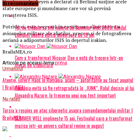
Ursula von der Leyen a declarat că Berlinul susține acele
Iti recomandam
state europene și musulmane care vor să prevină
renașterea ISIS.
Potrivit ei, este necesară în continuare alimentarea a
Tot ce trebuie sa stii inainte de Summer Well 2026. Ghidul
avioanelor militare ale aliaților, precum și de fotografierea
complet pentru editia aniversara de 15 ani
aeriană a adăposturilor ISIS în deșertul irakian.
BrailaMEA.ro
Cum a transformat Nicușor Dan o notă de trecere într-un
Articole pe aceiasi tema:
prima
mesaj de stabilitate
Urmatorul
Atenţie, şoferi! Haos în România, acum – autoritățile au făcut anunțul
| BrailaMEA
România evită să fie retrogradată în „JUNK”. Rolul decisiv al lui
Alexandru Nazare, în trecerea unui nou test important
Nu ratati
Turcia a respins un atac cibernetic asupra comandamentului militar |
BrailaMEA
SUMMER WELL implineste 15 ani. Festivalul care a transformat
muzica intr-un univers cultural revine in august