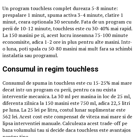
Un program touchless complet dureaza 5-8 minute:
prespalare 1 minut, spuma activa 3-4 minute, clatire 1
minut, ceara optionala 30 secunde. Fata de un program cu
perii de 10-12 minute, touchless este cu 30-40% mai rapid.
La 150 masini pe zi, acest lucru inseamna 75-100 minute
economisite, adica 1-2 ore in plus pentru alte masini. Intr-
o luna, poti spala cu 50-80 masini mai mult fara sa schimbi
instalatia sau programul.
Consumul in regim touchless
Consumul de spuma in touchless este cu 15-25% mai mare
decat intr-un program cu perii, pentru ca nu exista
interventie mecanica. La 30 ml per masina in loc de 25 ml,
diferenta zilnica la 150 masini este 750 ml, adica 22,5 litri
pe luna. La 25 lei pe litru, costul lunar suplimentar este
562 lei. Acest cost este compensat de viteza mai mare si de
lipsa interventiei manuale. Calculeaza acest trade-off pe
baza volumului tau si decide daca touchless este avantajos
pentru tine.