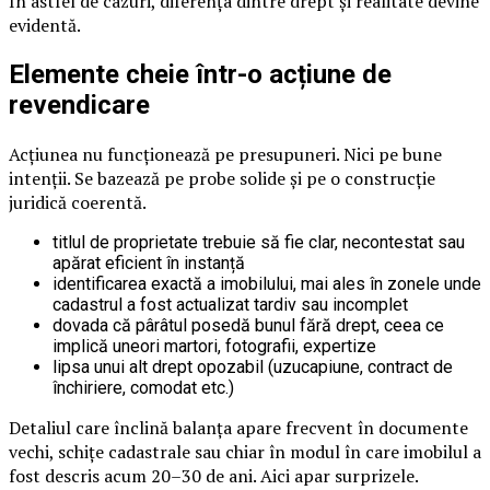
În astfel de cazuri, diferența dintre drept și realitate devine
evidentă.
Elemente cheie într-o acțiune de
revendicare
Acțiunea nu funcționează pe presupuneri. Nici pe bune
intenții. Se bazează pe probe solide și pe o construcție
juridică coerentă.
titlul de proprietate trebuie să fie clar, necontestat sau
apărat eficient în instanță
identificarea exactă a imobilului, mai ales în zonele unde
cadastrul a fost actualizat tardiv sau incomplet
dovada că pârâtul posedă bunul fără drept, ceea ce
implică uneori martori, fotografii, expertize
lipsa unui alt drept opozabil (uzucapiune, contract de
închiriere, comodat etc.)
Detaliul care înclină balanța apare frecvent în documente
vechi, schițe cadastrale sau chiar în modul în care imobilul a
fost descris acum 20–30 de ani. Aici apar surprizele.