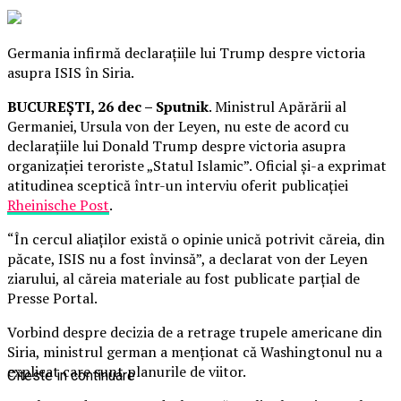
Germania infirmă declarațiile lui Trump despre victoria
asupra ISIS în Siria.
BUCUREȘTI, 26 dec – Sputnik
. Ministrul Apărării al
Germaniei, Ursula von der Leyen, nu este de acord cu
declarațiile lui Donald Trump despre victoria asupra
organizației teroriste „Statul Islamic”. Oficial și-a exprimat
atitudinea sceptică într-un interviu oferit publicației
Rheinische Post
.
“În cercul aliaților există o opinie unică potrivit căreia, din
păcate, ISIS nu a fost învinsă”, a declarat von der Leyen
ziarului, al căreia materiale au fost publicate parțial de
Presse Portal.
Vorbind despre decizia de a retrage trupele americane din
Siria, ministrul german a menționat că Washingtonul nu a
explicat care sunt planurile de viitor.
Citeste in continuare