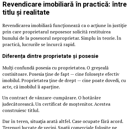
Revendicare imobiliară în practică: între
titlu și realitate
Revendicarea imobiliară funcționează ca o acțiune în justiție
prin care proprietarul neposesor solicită restituirea
bunului de la posesorul neproprietar. Simplu în teorie. În
practică, lucrurile se încurcă rapid.
Diferența dintre proprietate și posesie
Mulți confundă posesia cu proprietatea. O greșeală
costisitoare. Posesia ține de fapt — cine folosește efectiv
imobilul. Proprietatea ține de drept — cine poate dovedi, cu
acte, că imobilul îi aparține.
Un contract de vânzare-cumpărare. O hotărâre
judecătorească. Un certificat de moștenitor. Acestea
construiesc titlul.
Dar în teren, situația arată altfel. Case ocupate fără acord.
Terenuri lucrate de vecini. Spații comerciale folosite pe