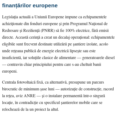
finanțărilor europene
Legislația actuală a Uniunii Europene impune ca echipamentele
achiziționate din fonduri europene și prin Programul Național de
Redresare și Reziliență (PNRR) să fie 100% electrice, fără emisii
directe. Această cerință a creat un decalaj operațional: echipamentele
eligibile sunt frecvent destinate utilizării pe șantiere izolate, acolo
unde rețeaua publică de energie electrică lipsește sau este
insuficientă, iar soluțiile clasice de alimentare — generatoarele diesel
— contravin chiar principiului pentru care s-au cheltuit banii
europeni.
Centrala fotovoltaică fixă, ca alternativă, presupune un parcurs
birocratic de minimum șase luni — autorizație de construcție, racord
la rețea, aviz ANRE — și o instalare permanentă într-o singură
locație, în contradicție cu specificul șantierelor mobile care se
relochează de la un proiect la altul.