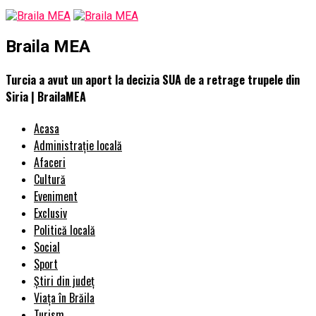
Braila MEA
Turcia a avut un aport la decizia SUA de a retrage trupele din
Siria | BrailaMEA
Acasa
Administrație locală
Afaceri
Cultură
Eveniment
Exclusiv
Politică locală
Social
Sport
Știri din județ
Viața în Brăila
Turism