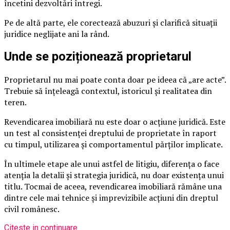
încetini dezvoltări întregi.
Pe de altă parte, ele corectează abuzuri și clarifică situații
juridice neglijate ani la rând.
Unde se poziționează proprietarul
Proprietarul nu mai poate conta doar pe ideea că „are acte”.
Trebuie să înțeleagă contextul, istoricul și realitatea din
teren.
Revendicarea imobiliară nu este doar o acțiune juridică. Este
un test al consistenței dreptului de proprietate în raport
cu timpul, utilizarea și comportamentul părților implicate.
În ultimele etape ale unui astfel de litigiu, diferența o face
atenția la detalii și strategia juridică, nu doar existența unui
titlu. Tocmai de aceea, revendicarea imobiliară rămâne una
dintre cele mai tehnice și imprevizibile acțiuni din dreptul
civil românesc.
Citeste in continuare