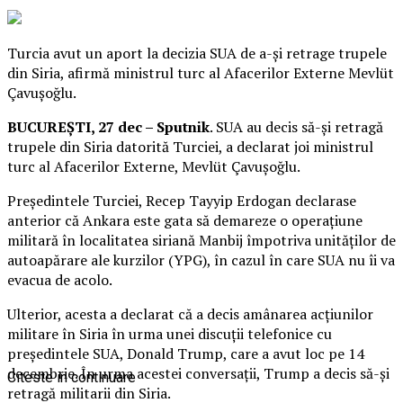
Turcia avut un aport la decizia SUA de a-și retrage trupele
din Siria, afirmă ministrul turc al Afacerilor Externe Mevlüt
Çavuşoğlu.
BUCUREȘTI, 27 dec – Sputnik
. SUA au decis să-și retragă
trupele din Siria datorită Turciei, a declarat joi ministrul
turc al Afacerilor Externe, Mevlüt Çavuşoğlu.
Președintele Turciei, Recep Tayyip Erdogan declarase
anterior că Ankara este gata să demareze o operațiune
militară în localitatea siriană Manbij împotriva unităților de
autoapărare ale kurzilor (YPG), în cazul în care SUA nu îi va
evacua de acolo.
Ulterior, acesta a declarat că a decis amânarea acțiunilor
militare în Siria în urma unei discuții telefonice cu
președintele SUA, Donald Trump, care a avut loc pe 14
decembrie. În urma acestei conversații, Trump a decis să-și
Citeste in continuare
retragă militarii din Siria.