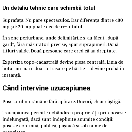
Un detaliu tehnic care schimbă totul
Suprafața. Nu pare spectaculos. Dar diferența dintre 480
mp și 520 mp poate decide rezultatul.
În zone periurbane, unde delimitările s-au făcut „după
gard”, fără măsurători precise, apar suprapuneri. Două
titluri valide. Două persoane care cred că au dreptate.
Expertiza topo-cadastrală devine piesa centrală. Linia de
hotar nu mai e doar o trasare pe hârtie — devine probă în
instanță.
Când intervine uzucapiunea
Posesorul nu rămâne fără apărare. Uneori, chiar câștigă.
Uzucapiunea permite dobândirea proprietății prin posesie
îndelungată, dacă sunt îndeplinite anumite condiții:
posesie continuă, publică, pașnică și sub nume de
proprietar.