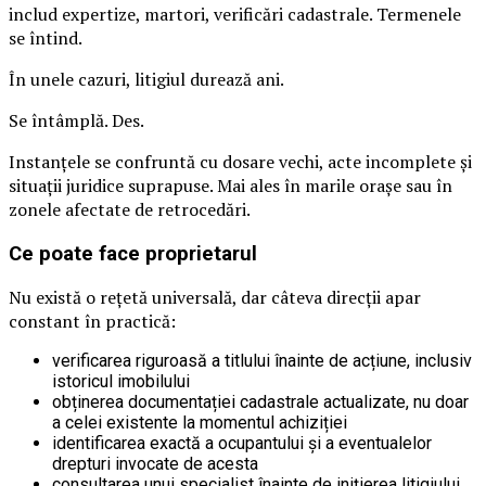
includ expertize, martori, verificări cadastrale. Termenele
se întind.
În unele cazuri, litigiul durează ani.
Se întâmplă. Des.
Instanțele se confruntă cu dosare vechi, acte incomplete și
situații juridice suprapuse. Mai ales în marile orașe sau în
zonele afectate de retrocedări.
Ce poate face proprietarul
Nu există o rețetă universală, dar câteva direcții apar
constant în practică:
verificarea riguroasă a titlului înainte de acțiune, inclusiv
istoricul imobilului
obținerea documentației cadastrale actualizate, nu doar
a celei existente la momentul achiziției
identificarea exactă a ocupantului și a eventualelor
drepturi invocate de acesta
consultarea unui specialist înainte de inițierea litigiului,