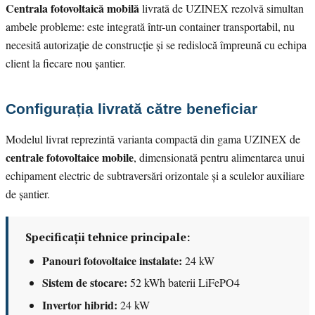
Centrala fotovoltaică mobilă
livrată de UZINEX rezolvă simultan
ambele probleme: este integrată într-un container transportabil, nu
necesită autorizație de construcție și se redislocă împreună cu echipa
client la fiecare nou șantier.
Configurația livrată către beneficiar
Modelul livrat reprezintă varianta compactă din gama UZINEX de
centrale fotovoltaice mobile
, dimensionată pentru alimentarea unui
echipament electric de subtraversări orizontale și a sculelor auxiliare
de șantier.
Specificații tehnice principale:
Panouri fotovoltaice instalate:
24 kW
Sistem de stocare:
52 kWh baterii LiFePO4
Invertor hibrid:
24 kW