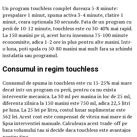
Un program touchless complet dureaza 5-8 minute:
prespalare 1 minut, spuma activa 3-4 minute, clatire 1
minut, ceara optionala 30 secunde. Fata de un program cu
perii de 10-12 minute, touchless este cu 30-40% mai rapid.
La 150 masini pe zi, acest lucru inseamna 75-100 minute
economisite, adica 1-2 ore in plus pentru alte masini. Intr-
o luna, poti spala cu 50-80 masini mai mult fara sa schimbi
instalatia sau programul.
Consumul in regim touchless
Consumul de spuma in touchless este cu 15-25% mai mare
decat intr-un program cu perii, pentru ca nu exista
interventie mecanica. La 30 ml per masina in loc de 25 ml,
diferenta zilnica la 150 masini este 750 ml, adica 22,5 litri
pe luna. La 25 lei pe litru, costul lunar suplimentar este
562 lei. Acest cost este compensat de viteza mai mare si de
lipsa interventiei manuale. Calculeaza acest trade-off pe
baza volumului tau si decide daca touchless este avantajos
pentru tine.