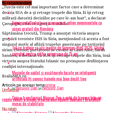
Iti recomandam
„Turcia este cel mai important factor care a determinat
decizia SUA de a-și retrage trupele din Siria. Ei își retrag
militarii datorită deciziilor pe care le-am luat”, a declarat
EvenimenteGratuite.ro promovează online evenimentele cu
Çavuşoğlu, citat de agenția Anadolu.
acces gratuit din România
Săptămâna trecută, Trump a anunțat victoria asupra
grupării teroriste ISIS în Siria, menționând că acesta a fost
singurul motiv al aflării trupelor americane pe teritoriul
Tot ce trebuie sa stii inainte de Summer Well 2026. Ghidul
sirian. Ulterior, purtătorul de cuvânt al Casei Albe, Sarah
complet pentru editia aniversara de 15 ani
Sanders, a declarat că SUA își retrage trupele din Siria, însă
victoria asupra Statului Islamic nu presupune desființarea
coaliției internaționale.
Mașinile de spălat și uscătoarele bazate pe inteligență
BrailaMEA.ro
artificială îți cunosc hainele mai bine decât tine
Articole pe aceiasi tema:
prima
Urmatorul
Cum a transformat Nicușor Dan o notă de trecere într-un
regele saudit a dispus crearea unei Agenții Spațiale | BrailaMEA
mesaj de stabilitate
Nu ratati