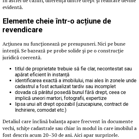
În astfel de cazuri, diferența dintre drept și realitate devine
evidentă.
Elemente cheie într-o acțiune de
revendicare
Acțiunea nu funcționează pe presupuneri. Nici pe bune
intenții. Se bazează pe probe solide și pe o construcție
juridică coerentă.
titlul de proprietate trebuie să fie clar, necontestat sau
apărat eficient în instanță
identificarea exactă a imobilului, mai ales în zonele unde
cadastrul a fost actualizat tardiv sau incomplet
dovada că pârâtul posedă bunul fără drept, ceea ce
implică uneori martori, fotografii, expertize
lipsa unui alt drept opozabil (uzucapiune, contract de
închiriere, comodat etc.)
Detaliul care înclină balanța apare frecvent în documente
vechi, schițe cadastrale sau chiar în modul în care imobilul a
fost descris acum 20–30 de ani. Aici apar surprizele.