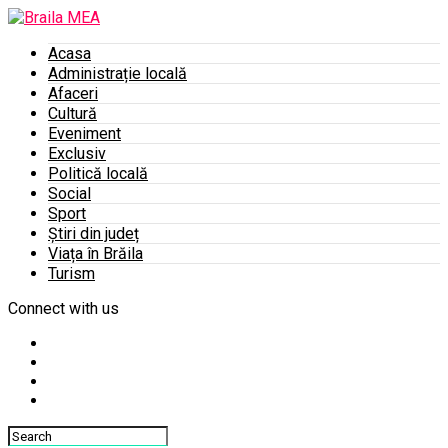
Acasa
Administrație locală
Afaceri
Cultură
Eveniment
Exclusiv
Politică locală
Social
Sport
Știri din județ
Viața în Brăila
Turism
Connect with us