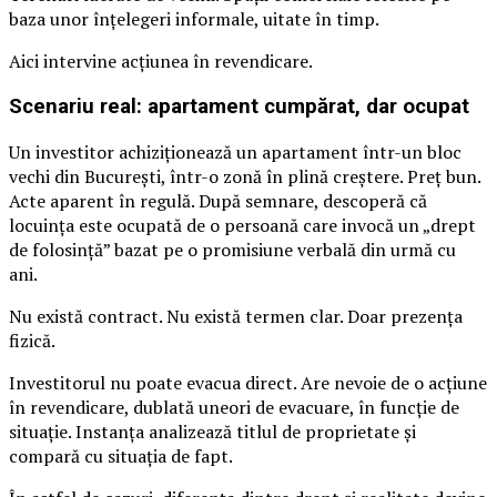
baza unor înțelegeri informale, uitate în timp.
Aici intervine acțiunea în revendicare.
Scenariu real: apartament cumpărat, dar ocupat
Un investitor achiziționează un apartament într-un bloc
vechi din București, într-o zonă în plină creștere. Preț bun.
Acte aparent în regulă. După semnare, descoperă că
locuința este ocupată de o persoană care invocă un „drept
de folosință” bazat pe o promisiune verbală din urmă cu
ani.
Nu există contract. Nu există termen clar. Doar prezența
fizică.
Investitorul nu poate evacua direct. Are nevoie de o acțiune
în revendicare, dublată uneori de evacuare, în funcție de
situație. Instanța analizează titlul de proprietate și
compară cu situația de fapt.