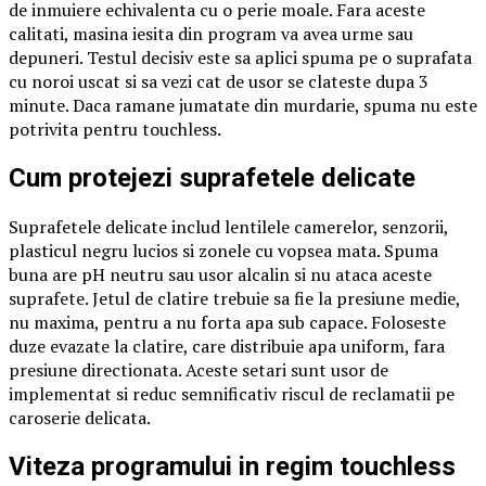
de inmuiere echivalenta cu o perie moale. Fara aceste
calitati, masina iesita din program va avea urme sau
depuneri. Testul decisiv este sa aplici spuma pe o suprafata
cu noroi uscat si sa vezi cat de usor se clateste dupa 3
minute. Daca ramane jumatate din murdarie, spuma nu este
potrivita pentru touchless.
Cum protejezi suprafetele delicate
Suprafetele delicate includ lentilele camerelor, senzorii,
plasticul negru lucios si zonele cu vopsea mata. Spuma
buna are pH neutru sau usor alcalin si nu ataca aceste
suprafete. Jetul de clatire trebuie sa fie la presiune medie,
nu maxima, pentru a nu forta apa sub capace. Foloseste
duze evazate la clatire, care distribuie apa uniform, fara
presiune directionata. Aceste setari sunt usor de
implementat si reduc semnificativ riscul de reclamatii pe
caroserie delicata.
Viteza programului in regim touchless