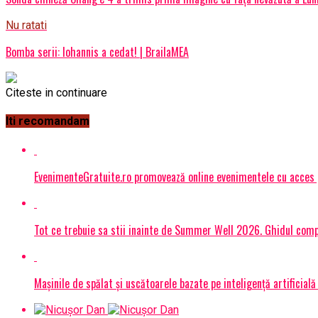
Nu ratati
Bomba serii: Iohannis a cedat! | BrailaMEA
Citeste in continuare
Iti recomandam
EvenimenteGratuite.ro promovează online evenimentele cu acces
Tot ce trebuie sa stii inainte de Summer Well 2026. Ghidul compl
Mașinile de spălat și uscătoarele bazate pe inteligență artificială