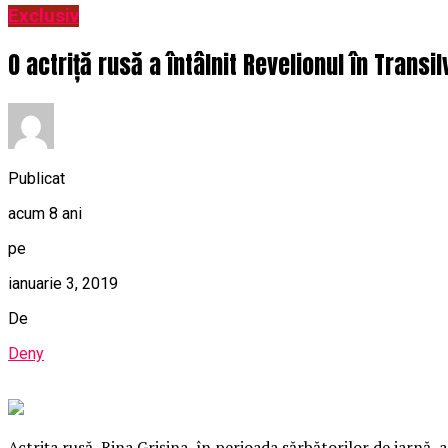
Exclusiv
O actriță rusă a întâlnit Revelionul în Transi
Publicat
acum 8 ani
pe
ianuarie 3, 2019
De
Deny
Actrița rusă, Rina Grișina, în perioada sărbătorilor de iarnă, a