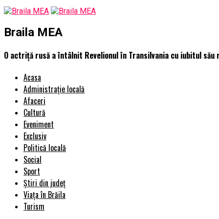
Braila MEA
O actriță rusă a întâlnit Revelionul în Transilvania cu iubitul să
Acasa
Administrație locală
Afaceri
Cultură
Eveniment
Exclusiv
Politică locală
Social
Sport
Știri din județ
Viața în Brăila
Turism