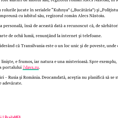
rolurile jucate în serialele “Kuhnya” („Bucătăria”) și „Polițistu
 împreună cu iubitul său, regizorul român Alecs Năstoiu.
a personală, însă de această dată a recunoscut că, de sărbători, 
arte de ochii lumii, renunțând la internet și telefoane.
iderând că Transilvania este o un loc unic și de poveste, unde
 liniște, e frumos, iar natura e una misterioasă. Spre exemplu,
na portalului
7days.ru
.
ări – Rusia și România. Deocamdată, aceștia nu planifică să se st
e adevărate.
i | BrailaMEA