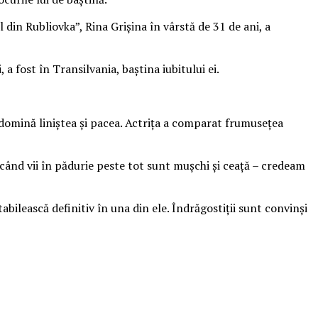
l din Rubliovka”, Rina Grișina în vârstă de 31 de ani, a
a fost în Transilvania, baștina iubitului ei.
 domină liniștea și pacea. Actrița a comparat frumusețea
 când vii în pădurie peste tot sunt mușchi și ceață – credeam
abilească definitiv în una din ele. Îndrăgostiții sunt convinși