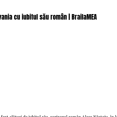
lvania cu iubitul său român | BrailaMEA
 fost alături de iubitul său, regizorul român Alecs Năstoiu, în l