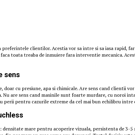
preferintele clientilor. Acestia vor sa intre si sa iasa rapid, f
a faca toata treaba de inmuiere fara interventie mecanica. Ace
e sens
 doar cu presiune, apa si chimicale. Are sens cand clientii vor
a. Nu are sens cand masinile sunt foarte murdare, cu noroi inta
 perii pentru cazurile extreme da cel mai bun echilibru intre co
uchless
le: densitate mare pentru acoperire vizuala, persistenta de 3-