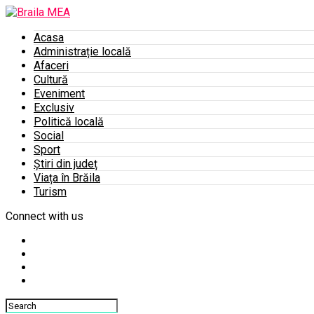
Acasa
Administrație locală
Afaceri
Cultură
Eveniment
Exclusiv
Politică locală
Social
Sport
Știri din județ
Viața în Brăila
Turism
Connect with us