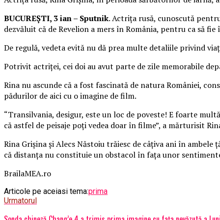
BUCUREȘTI, 3 ian – Sputnik
. Actrița rusă, cunoscută pentru 
dezvăluit că de Revelion a mers în România, pentru ca să fie
De regulă, vedeta evită nu dă prea multe detaliile privind viaț
Potrivit actriței, cei doi au avut parte de zile memorabile dep
Rina nu ascunde că a fost fascinată de natura României, cons
pădurilor de aici cu o imagine de film.
“Transilvania, desigur, este un loc de poveste! E foarte multă
că astfel de peisaje poți vedea doar în filme”, a mărturisit Ri
Rina Grișina și Alecs Năstoiu trăiesc de câțiva ani în ambele ț
că distanța nu constituie un obstacol în fața unor sentiment
BrailaMEA.ro
Articole pe aceiasi tema:
prima
Urmatorul
Sonda chineză Chang’e 4 a trimis prima imagine cu fața nevăzută a Luni