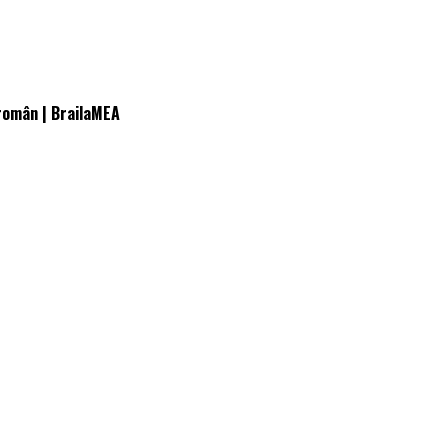
u român | BrailaMEA