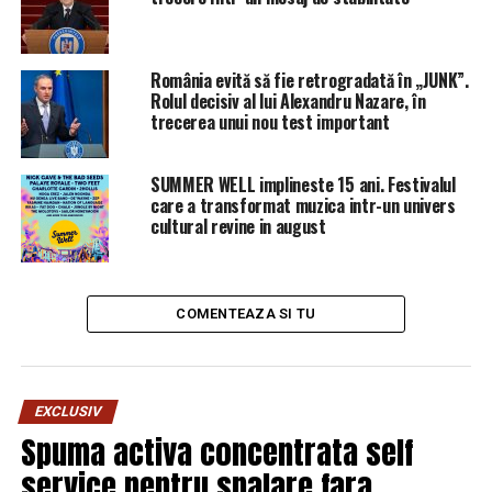
România evită să fie retrogradată în „JUNK”.
Rolul decisiv al lui Alexandru Nazare, în
trecerea unui nou test important
SUMMER WELL implineste 15 ani. Festivalul
care a transformat muzica intr-un univers
cultural revine in august
COMENTEAZA SI TU
EXCLUSIV
Spuma activa concentrata self
A patra sondă din familia Chang’e (numele pe care îl
service pentru spalare fara
poartă Zeița Lunii în mitologia chineză), concepută ca