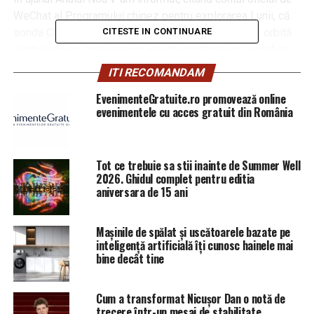
WeChat al Programului chinez pentru explorarea Lunii, că
CITESTE IN CONTINUARE
sonda Chang’e 4 a fost poziționată cu succes pe o orbită
eliptică de pe care va avea loc descinderea pe suprafața
satelitului natural al Pământului.
ITI RECOMANDAM
Anterior echipa de specialiști de la centrul de dirijare a
EvenimenteGratuite.ro promovează online
evenimentele cu acces gratuit din România
zborurilor a verificat toate sistemele de bord, fiabilitatea
schimbului de date cu satelitul retransmițător prevăzut
să medieze legătura cu Terra, posibilitatea luării de
Tot ce trebuie sa stii inainte de Summer Well
imagini tridimensionale.
2026. Ghidul complet pentru editia
aniversara de 15 ani
Azi aparatul a și expediat primele cadre surprinse de
camerele lui.
Mașinile de spălat și uscătoarele bazate pe
inteligență artificială îți cunosc hainele mai
bine decât tine
Cum a transformat Nicușor Dan o notă de
trecere într-un mesaj de stabilitate