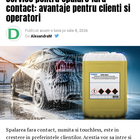
stație de suprafață cu un selenomobil în dotare, a fost
contact: avantaje pentru clienti si
lansată pe 7 decembrie.
operatori
Acum specialiștii urmează să decidă când va veni
Publicat
acum o lună
pe
iulie 8, 2026
momentul cel mai potrivit pentru a coborî la sol,
De
AlexandraM
transmite agenția Xinhua.
Spalarea fara contact, numita si touchless, este in
crestere in preferintele clientilor. Acestia vor sa intre si