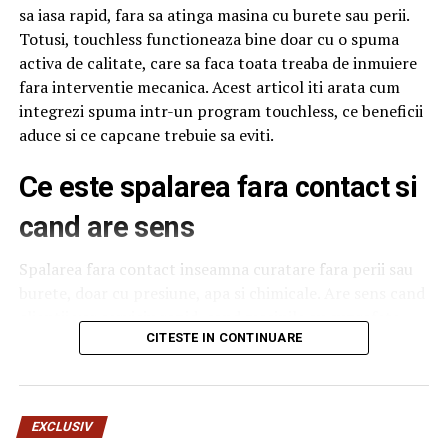
sa iasa rapid, fara sa atinga masina cu burete sau perii.
Totusi, touchless functioneaza bine doar cu o spuma
activa de calitate, care sa faca toata treaba de inmuiere
fara interventie mecanica. Acest articol iti arata cum
integrezi spuma intr-un program touchless, ce beneficii
aduce si ce capcane trebuie sa eviti.
Ce este spalarea fara contact si
cand are sens
Spalarea fara contact inseamna curatare fara perii sau
burete, doar cu presiune, apa si chimicale. Are sens cand
clientii vor serviciu rapid, cand masinile au suprafete
delicate sau cand traficul este foarte mare si nu ai timp
CITESTE IN CONTINUARE
de interventie manuala. Nu are sens cand masinile sunt
foarte murdare, cu noroi intarit, caz in care touchless
nu poate face totul. Pentru o spalatorie medie,
Aselenizarea modulului este programată pentru
EXCLUSIV
combinatia intre touchless si un program cu perii
ianuarie 2019.