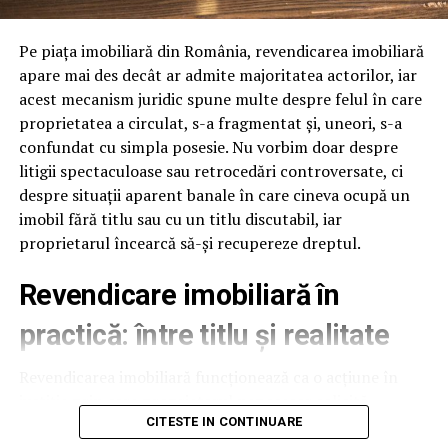
delicate
Suprafetele delicate includ lentilele camerelor, senzorii,
Pe piața imobiliară din România, revendicarea imobiliară
plasticul negru lucios si zonele cu vopsea mata. Spuma
apare mai des decât ar admite majoritatea actorilor, iar
buna are pH neutru sau usor alcalin si nu ataca aceste
acest mecanism juridic spune multe despre felul în care
suprafete. Jetul de clatire trebuie sa fie la presiune
proprietatea a circulat, s-a fragmentat și, uneori, s-a
medie, nu maxima, pentru a nu forta apa sub capace.
confundat cu simpla posesie. Nu vorbim doar despre
Foloseste duze evazate la clatire, care distribuie apa
litigii spectaculoase sau retrocedări controversate, ci
uniform, fara presiune directionata. Aceste setari sunt
despre situații aparent banale în care cineva ocupă un
usor de implementat si reduc semnificativ riscul de
imobil fără titlu sau cu un titlu discutabil, iar
reclamatii pe caroserie delicata.
proprietarul încearcă să-și recupereze dreptul.
Viteza programului in regim
Revendicare imobiliară în
touchless
practică: între titlu și realitate
Un program touchless complet dureaza 5-8 minute:
Revendicarea imobiliară funcționează ca o acțiune în
prespalare 1 minut, spuma activa 3-4 minute, clatire 1
justiție prin care proprietarul neposesor solicită
minut, ceara optionala 30 secunde. Fata de un program
restituirea bunului de la posesorul neproprietar. Simplu
CITESTE IN CONTINUARE
cu perii de 10-12 minute, touchless este cu 30-40% mai