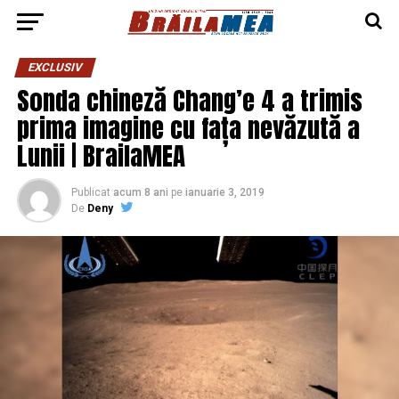
EXCLUSIV
Sonda chineză Chang’e 4 a trimis
prima imagine cu fața nevăzută a
Lunii | BrailaMEA
Publicat
acum 8 ani
pe
ianuarie 3, 2019
De
Deny