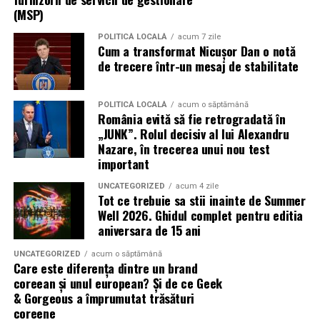
poate găzdui până la 160 kW panouri fotovoltaice instalate și 620
Se întâmplă. Des.
(MSP)
kWh capacitate de stocare — o autonomie comparabilă cu o
Instanțele se confruntă cu dosare vechi, acte
POLITICĂ LOCALĂ
acum 7 zile
microcentrală fixă, fără constrângerile birocratice ale acesteia.
Cum a transformat Nicușor Dan o notă
incomplete și situații juridice suprapuse. Mai ales în
Toate variantele sunt customizabile pe specificul fiecărui proiect.
de trecere într-un mesaj de stabilitate
marile orașe sau în zonele afectate de retrocedări.
Aplicații dincolo de șantierele civile
Ce poate face proprietarul
POLITICĂ LOCALĂ
acum o săptămână
România evită să fie retrogradată în
centrală fotovoltaică mobilă
„JUNK”. Rolul decisiv al lui Alexandru
O
este o soluție multi-funcțională.
Nu există o rețetă universală, dar câteva direcții apar
Nazare, în trecerea unui nou test
Aplicațiile identificate de UZINEX includ:
constant în practică:
important
Șantiere de construcții civile și lucrări edilitare
UNCATEGORIZED
acum 4 zile
verificarea riguroasă a titlului înainte de acțiune,
Tot ce trebuie sa stii inainte de Summer
inclusiv istoricul imobilului
Well 2026. Ghidul complet pentru editia
Echipamente electrice alimentate pe fonduri europene
aniversara de 15 ani
obținerea documentației cadastrale actualizate, nu
și PNRR
doar a celei existente la momentul achiziției
UNCATEGORIZED
acum o săptămână
Operațiuni militare și tabere temporare
Care este diferența dintre un brand
identificarea exactă a ocupantului și a eventualelor
coreean și unul european? Și de ce Geek
drepturi invocate de acesta
Stații mobile de încărcare auto electric
& Gorgeous a împrumutat trăsături
coreene
consultarea unui specialist înainte de inițierea