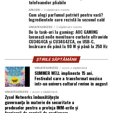
intervenit timp de peste 15 ani.
telefoanelor pliabile
pe teren accidentat
AFACERI
2 săptămâni inainte
Când decide să vândă terenul, descoperă că altcineva îl
Cum alegi parfumul potrivit pentru vară?
revendică.
Ingredientele care rezistă în sezonul cald
Configurația conectică a fost dimensionată conform cerințelor
UNCATEGORIZED
2 săptămâni inainte
Nu mai e doar o discuție despre acte. Devine o analiză a
beneficiarului. La cerere, modelul poate fi extins cu prize
De la task-uri la gaming: AOC GAMING
comportamentului în timp. Instanța cântărește
lansează noile monitoare curbate ultrawide
suplimentare, sisteme de iluminat exterior, monitorizare la
CU34G4CA și CU34G4ZCA, cu USB-C,
pasivitatea proprietarului versus acțiunile concrete ale
distanță și conectivitate GSM.
încărcare de până la 90 W și până la 250 Hz
posesorului.
Procedura în instanță: ritm și
Gama completă: de la 3 metri la 12 metri
ȘTIRILE SĂPTĂMÂNII
lungime container
UNCATEGORIZED
acum o săptămână
blocaje
SUMMER WELL implineste 15 ani.
Modelul livrat către beneficiar reprezintă varianta de intrare a
Festivalul care a transformat muzica
Procesele de revendicare nu se rezolvă rapid. Dosarele
intr-un univers cultural revine in august
centrale fotovoltaice
gamei UZINEX. Producătorul oferă
includ expertize, martori, verificări cadastrale.
mobile
în configurații adaptate volumului de consum al fiecărui
UNCATEGORIZED
acum o săptămână
Termenele se întind.
Zyxel Networks îmbunătățește
client, de la modelul compact până la containerul industrial 40 ft.
guvernanța în materie de securitate a
În unele cazuri, litigiul durează ani.
produselor pentru a proteja IMM-urile și
La capătul superior al gamei, containerul de 12 metri lungime
furnizorii de servicii de gestionare