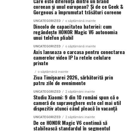
Care este diferența dintre un brand
Specificații tehnice principale:
în instanță.
coreean și unul european? Și de ce Geek &
Gorgeous a împrumutat trăsături coreene
Panouri fotovoltaice instalate:
24 kW
Când intervine uzucapiunea
UNCATEGORIZED
o săptămână inainte
Dincolo de capacitatea bateriei: cum
Sistem de stocare:
52 kWh baterii LiFePO4
regândește HONOR Magic V6 autonomia
Posesorul nu rămâne fără apărare. Uneori, chiar câștigă.
unui telefon pliabil
Invertor hibrid:
24 kW
Uzucapiunea permite dobândirea proprietății prin
UNCATEGORIZED
o săptămână inainte
Axis lanseaza o carcasa pentru conectarea
Dimensiune container transport:
posesie îndelungată, dacă sunt îndeplinite anumite
3 × 2,5
camerelor video IP la retele celulare
condiții: posesie continuă, publică, pașnică și sub nume
metri
private
de proprietar.
Lungime panouri desfășurate:
~60 metri
o săptămână inainte
Ziua Timișoarei 2026, sărbătorită prin
Aici apar conflictele cele mai sensibile.
liniari
patru zile de evenimente
Conectică:
priză 220 V monofazic, priză
Scenariu: teren „lucrat” de ani de zile
UNCATEGORIZED
2 săptămâni inainte
Studiu Xiaomi: 9 din 10 români spun că o
380 V trifazic, priză încărcare auto electric
cameră de supraveghere este cel mai util
La marginea unui oraș în expansiune, un teren agricol a
dispozitiv atunci când pleacă în vacanță
Climatizare:
aer condiționat integrat pentru
fost folosit constant de un mic antreprenor local. L-a
împrejmuit. L-a cultivat. A investit în irigații.
UNCATEGORIZED
2 săptămâni inainte
menținerea bateriilor la temperatură optimă
De ce HONOR Magic V6 continuă să
Proprietarul din acte locuiește în străinătate și nu a
stabilească standardul în segmentul
Mobilitate:
roți tip off-road pentru deplasare