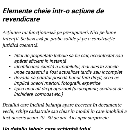
Elemente cheie într-o acțiune de
revendicare
Acțiunea nu funcționează pe presupuneri. Nici pe bune
intenții. Se bazează pe probe solide și pe o construcție
juridică coerentă.
titlul de proprietate trebuie să fie clar, necontestat sau
apărat eficient în instanță
identificarea exactă a imobilului, mai ales în zonele
unde cadastrul a fost actualizat tardiv sau incomplet
dovada că pârâtul posedă bunul fără drept, ceea ce
implică uneori martori, fotografii, expertize
lipsa unui alt drept opozabil (uzucapiune, contract de
închiriere, comodat etc.)
Detaliul care înclină balanța apare frecvent în documente
vechi, schițe cadastrale sau chiar în modul în care imobilul a
fost descris acum 20–30 de ani. Aici apar surprizele.
Un detaliu tehnic care schimbă totul