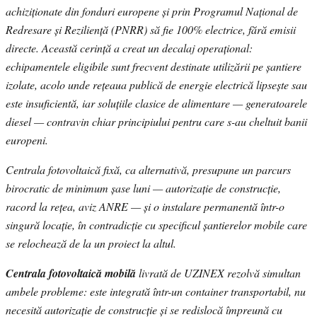
achiziționate din fonduri europene și prin Programul Național de
Redresare și Reziliență (PNRR) să fie 100% electrice, fără emisii
directe. Această cerință a creat un decalaj operațional:
echipamentele eligibile sunt frecvent destinate utilizării pe șantiere
izolate, acolo unde rețeaua publică de energie electrică lipsește sau
este insuficientă, iar soluțiile clasice de alimentare — generatoarele
diesel — contravin chiar principiului pentru care s-au cheltuit banii
europeni.
Centrala fotovoltaică fixă, ca alternativă, presupune un parcurs
birocratic de minimum șase luni — autorizație de construcție,
racord la rețea, aviz ANRE — și o instalare permanentă într-o
singură locație, în contradicție cu specificul șantierelor mobile care
se relochează de la un proiect la altul.
Centrala fotovoltaică mobilă
livrată de UZINEX rezolvă simultan
ambele probleme: este integrată într-un container transportabil, nu
necesită autorizație de construcție și se redislocă împreună cu