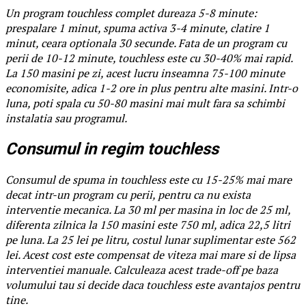
Un program touchless complet dureaza 5-8 minute:
prespalare 1 minut, spuma activa 3-4 minute, clatire 1
minut, ceara optionala 30 secunde. Fata de un program cu
perii de 10-12 minute, touchless este cu 30-40% mai rapid.
La 150 masini pe zi, acest lucru inseamna 75-100 minute
economisite, adica 1-2 ore in plus pentru alte masini. Intr-o
luna, poti spala cu 50-80 masini mai mult fara sa schimbi
instalatia sau programul.
Consumul in regim touchless
Consumul de spuma in touchless este cu 15-25% mai mare
decat intr-un program cu perii, pentru ca nu exista
interventie mecanica. La 30 ml per masina in loc de 25 ml,
diferenta zilnica la 150 masini este 750 ml, adica 22,5 litri
pe luna. La 25 lei pe litru, costul lunar suplimentar este 562
lei. Acest cost este compensat de viteza mai mare si de lipsa
interventiei manuale. Calculeaza acest trade-off pe baza
volumului tau si decide daca touchless este avantajos pentru
tine.