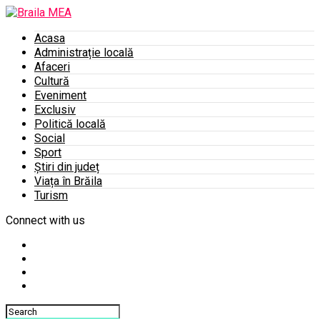
Acasa
Administrație locală
Afaceri
Cultură
Eveniment
Exclusiv
Politică locală
Social
Sport
Știri din județ
Viața în Brăila
Turism
Connect with us