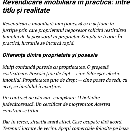
Revendicare imobiliară în practică: între
titlu și realitate
Revendicarea imobiliară funcționează ca o acțiune în
justiție prin care proprietarul neposesor solicită restituirea
bunului de la posesorul neproprietar. Simplu în teorie. În
practică, lucrurile se încurcă rapid.
Diferența dintre proprietate și posesie
Mulți confundă posesia cu proprietatea. O greșeală
costisitoare. Posesia ține de fapt — cine folosește efectiv
imobilul. Proprietatea ține de drept — cine poate dovedi, cu
acte, că imobilul îi aparține.
Un contract de vânzare-cumpărare. O hotărâre
judecătorească. Un certificat de moștenitor. Acestea
construiesc titlul.
Dar în teren, situația arată altfel. Case ocupate fără acord.
Terenuri lucrate de vecini. Spații comerciale folosite pe baza