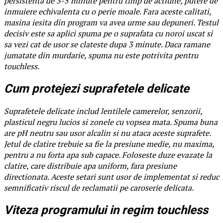
persistenta de 3-5 minute pentru timp de actiune, putere de
inmuiere echivalenta cu o perie moale. Fara aceste calitati,
masina iesita din program va avea urme sau depuneri. Testul
decisiv este sa aplici spuma pe o suprafata cu noroi uscat si
sa vezi cat de usor se clateste dupa 3 minute. Daca ramane
jumatate din murdarie, spuma nu este potrivita pentru
touchless.
Cum protejezi suprafetele delicate
Suprafetele delicate includ lentilele camerelor, senzorii,
plasticul negru lucios si zonele cu vopsea mata. Spuma buna
are pH neutru sau usor alcalin si nu ataca aceste suprafete.
Jetul de clatire trebuie sa fie la presiune medie, nu maxima,
pentru a nu forta apa sub capace. Foloseste duze evazate la
clatire, care distribuie apa uniform, fara presiune
directionata. Aceste setari sunt usor de implementat si reduc
semnificativ riscul de reclamatii pe caroserie delicata.
Viteza programului in regim touchless