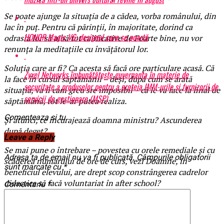
Se poate ajunge la situaţia de a cădea, vorba românului, din
lac în puţ. Pentru că părinţii, în majoritate, dorind ca
HONOR Magic V6: designul care se poartă
odrasla lor să aibă tot calificative de Foarte bine, nu vor
renunţa la meditaţiile cu învăţătorul lor.
Soluţia care ar fi? Ca acesta să facă ore particulare acasă. Că
Zyxel Networks îmbunătățește guvernanța în materie de
la face în cursul săptămânii – deşi, după cum se arată
securitate a produselor pentru a proteja IMM-urile și furnizorii de
situaţia, va fi cam greu sre imposibil – că le va face la final de
servicii de gestionare (MSP)
săptămână, tot le-ar putea realiza.
Comenteaza si tu
Şi atunci, ce încurajează doamna ministru? Ascunderea
după deget?
Leave a Reply
Se mai pune o întrebare – povestea cu orele remediale şi cu
Adresa ta de email nu va fi publicată.
Câmpurile obligatorii
scăderea numărului de ore de curs, vezi Doamne, în
sunt marcate cu
*
beneficiul elevului, are drept scop constrângerea cadrelor
didactice să facă voluntariat în after school?
Comentariu
*
BrailaMEA.ro
Articole pe aceiasi tema:
prima