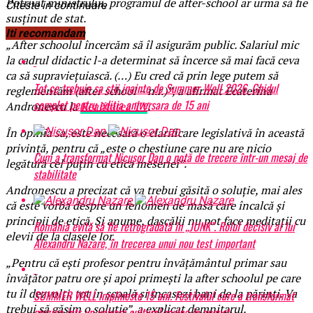
Potrivit ministrului, programul de after-school ar urma să fie
Citeste in continuare
susţinut de stat.
Iti recomandam
„After schoolul încercăm să îl asigurăm public. Salariul mic
la cadrul didactic l-a determinat să încerce să mai facă ceva
ca să supravieţuiască. (…) Eu cred că prin lege putem să
Tot ce trebuie sa stii inainte de Summer Well 2026. Ghidul
reglementăm (after school – n.r.)”, a afirmat Ecaterina
complet pentru editia aniversara de 15 ani
Andronescu la
Realitatea TV
.
În opinia sa, este necesară o clarificare legislativă în această
privinţă, pentru că „este o chestiune care nu are nicio
Cum a transformat Nicușor Dan o notă de trecere într-un mesaj de
legătură cel puţin cu etica meseriei”.
stabilitate
Andronescu a precizat că va trebui găsită o soluţie, mai ales
că este vorba despre un fenomen de masă care încalcă şi
principii de etică. Şi anume, dascălii nu pot face meditaţii cu
România evită să fie retrogradată în „JUNK”. Rolul decisiv al lui
elevii de la clasele lor.
Alexandru Nazare, în trecerea unui nou test important
„Pentru că eşti profesor pentru învăţământul primar sau
învăţător patru ore şi apoi primeşti la after schoolul pe care
tu îl dezvolţi, tot în şcoală şi încasezi bani de la părinţi. Va
SUMMER WELL implineste 15 ani. Festivalul care a transformat
trebui să găsim o soluţie”, a explicat demnitarul.
muzica intr-un univers cultural revine in august