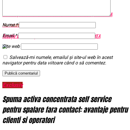
Urmatorul
India a aplicat o lovitură sub coastă economiei SUA | BrailaMEA
Nume
*
Nu ratati
Reacție dură, Olguța îl face praf pe Iohannis! | BrailaMEA
Email
*
Site web
Salvează-mi numele, emailul și site-ul web în acest
navigator pentru data viitoare când o să comentez.
Exclusiv
Spuma activa concentrata self service
pentru spalare fara contact: avantaje pentru
clienti si operatori