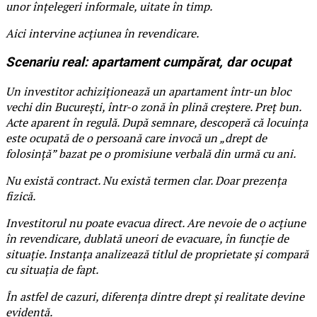
unor înțelegeri informale, uitate în timp.
Aici intervine acțiunea în revendicare.
Scenariu real: apartament cumpărat, dar ocupat
Un investitor achiziționează un apartament într-un bloc
vechi din București, într-o zonă în plină creștere. Preț bun.
Acte aparent în regulă. După semnare, descoperă că locuința
este ocupată de o persoană care invocă un „drept de
folosință” bazat pe o promisiune verbală din urmă cu ani.
Nu există contract. Nu există termen clar. Doar prezența
fizică.
Investitorul nu poate evacua direct. Are nevoie de o acțiune
în revendicare, dublată uneori de evacuare, în funcție de
situație. Instanța analizează titlul de proprietate și compară
cu situația de fapt.
În astfel de cazuri, diferența dintre drept și realitate devine
evidentă.