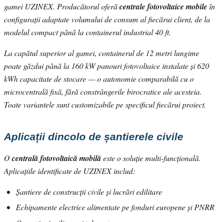
gamei UZINEX. Producătorul oferă
centrale fotovoltaice mobile
în
configurații adaptate volumului de consum al fiecărui client, de la
modelul compact până la containerul industrial 40 ft.
La capătul superior al gamei, containerul de 12 metri lungime
poate găzdui până la 160 kW panouri fotovoltaice instalate și 620
kWh capacitate de stocare — o autonomie comparabilă cu o
microcentrală fixă, fără constrângerile birocratice ale acesteia.
Toate variantele sunt customizabile pe specificul fiecărui proiect.
Aplicații dincolo de șantierele civile
O
centrală fotovoltaică mobilă
este o soluție multi-funcțională.
Aplicațiile identificate de UZINEX includ:
Șantiere de construcții civile și lucrări edilitare
Echipamente electrice alimentate pe fonduri europene și PNRR