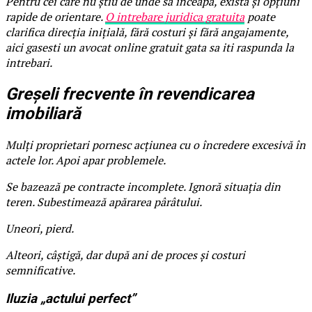
Pentru cei care nu știu de unde să înceapă, există și opțiuni
rapide de orientare.
O intrebare juridica gratuita
poate
clarifica direcția inițială, fără costuri și fără angajamente,
aici gasesti un avocat online gratuit gata sa iti raspunda la
intrebari.
Greșeli frecvente în revendicarea
imobiliară
Mulți proprietari pornesc acțiunea cu o încredere excesivă în
actele lor. Apoi apar problemele.
Se bazează pe contracte incomplete. Ignoră situația din
teren. Subestimează apărarea pârâtului.
Uneori, pierd.
Alteori, câștigă, dar după ani de proces și costuri
semnificative.
Iluzia „actului perfect”