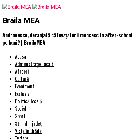
Braila MEA
Andronescu, deranjată că învăţătorii muncesc în after-school
pe bani? | BrailaMEA
Acasa
Administrație locală
Afaceri
Cultură
Eveniment
Exclusiv
Politică locală
Social
Sport
Știri din județ
Viața în Brăila
Turism