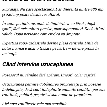
Suprafața. Nu pare spectaculos. Dar diferența dintre 480 mp
și 520 mp poate decide rezultatul.
În zone periurbane, unde delimitările s-au făcut „după
gard”, fără măsurători precise, apar suprapuneri. Două titluri
valide. Două persoane care cred că au dreptate.
Expertiza topo-cadastrală devine piesa centrală. Linia de
hotar nu mai e doar o trasare pe hârtie — devine probă în
instanță.
Când intervine uzucapiunea
Posesorul nu rămâne fără apărare. Uneori, chiar câștigă.
Uzucapiunea permite dobândirea proprietății prin posesie
îndelungată, dacă sunt îndeplinite anumite condiții: posesie
continuă, publică, pașnică și sub nume de proprietar.
Aici apar conflictele cele mai sensibile.