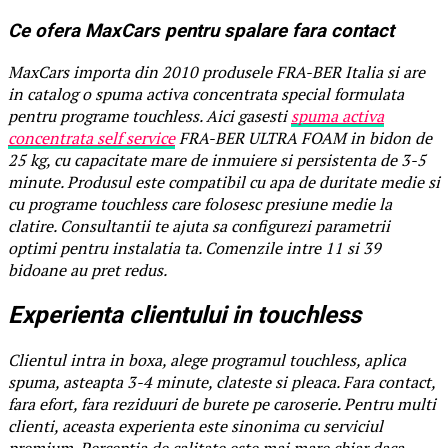
Ce ofera MaxCars pentru spalare fara contact
MaxCars importa din 2010 produsele FRA-BER Italia si are
in catalog o spuma activa concentrata special formulata
pentru programe touchless. Aici gasesti
spuma activa
concentrata self service
FRA-BER ULTRA FOAM in bidon de
25 kg, cu capacitate mare de inmuiere si persistenta de 3-5
minute. Produsul este compatibil cu apa de duritate medie si
cu programe touchless care folosesc presiune medie la
clatire. Consultantii te ajuta sa configurezi parametrii
optimi pentru instalatia ta. Comenzile intre 11 si 39
bidoane au pret redus.
Experienta clientului in touchless
Clientul intra in boxa, alege programul touchless, aplica
spuma, asteapta 3-4 minute, clateste si pleaca. Fara contact,
fara efort, fara reziduuri de burete pe caroserie. Pentru multi
clienti, aceasta experienta este sinonima cu serviciul
premium. Perceptia de calitate este mai mare chiar daca