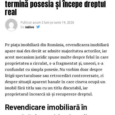
termină posesia și începe dreptul
cost si calitate.
real
Ce trebuie sa contina o spuma
pentru touchless
Publicat
acum 2 luni
pe
iunie 19, 2026
De
native
Spuma pentru touchless trebuie sa aiba trei calitati
esentiale: densitate mare pentru acoperire vizuala,
Pe piața imobiliară din România, revendicarea imobiliară
persistenta de 3-5 minute pentru timp de actiune,
apare mai des decât ar admite majoritatea actorilor, iar
putere de inmuiere echivalenta cu o perie moale. Fara
acest mecanism juridic spune multe despre felul în care
aceste calitati, masina iesita din program va avea urme
proprietatea a circulat, s-a fragmentat și, uneori, s-a
sau depuneri. Testul decisiv este sa aplici spuma pe o
confundat cu simpla posesie. Nu vorbim doar despre
suprafata cu noroi uscat si sa vezi cat de usor se clateste
litigii spectaculoase sau retrocedări controversate, ci
dupa 3 minute. Daca ramane jumatate din murdarie,
despre situații aparent banale în care cineva ocupă un
spuma nu este potrivita pentru touchless.
imobil fără titlu sau cu un titlu discutabil, iar
proprietarul încearcă să-și recupereze dreptul.
Cum protejezi suprafetele
Revendicare imobiliară în
delicate