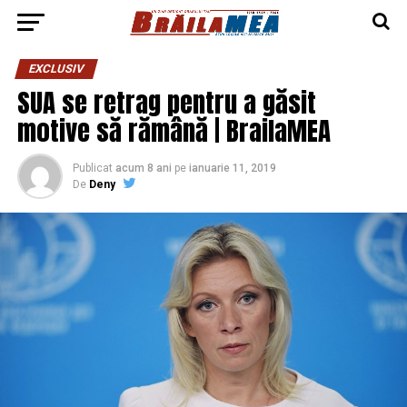
EXCLUSIV
SUA se retrag pentru a găsit
motive să rămână | BrailaMEA
Publicat
acum 8 ani
pe
ianuarie 11, 2019
De
Deny