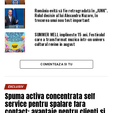
La mijlocul lunii decembrie 2018, președintele SUA,
România evită să fie retrogradată în „JUNK”.
Rolul decisiv al lui Alexandru Nazare, în
Donald Trump, a anunțat victoria asupra grupării
trecerea unui nou test important
teroriste Statul Islamic în Siria, menționând că acesta
era unicul motiv al aflării militarilor americani în această
țară. Mai târziu, secretarul de presă al Casei Albe, Sarah
SUMMER WELL implineste 15 ani. Festivalul
care a transformat muzica intr-un univers
Sander, a anunțat că SUA a demarat retragerea trupelor
cultural revine in august
din Siria, însă victoria asupra ISIS nu presupune
desființarea coaliției internaționale.
BrailaMEA.ro
COMENTEAZA SI TU
ARTICOLE PE ACEIASI TEMA:
PRIMA
URMATORUL
EXCLUSIV
Vorbitul la mobil când sunteţi în trafic va costa scump |
Spuma activa concentrata self
BrailaMEA
service pentru spalare fara
NU RATATI
Drumul Chișinău-București, închis după vama Albița |
contact: avantaje pentru clienti si