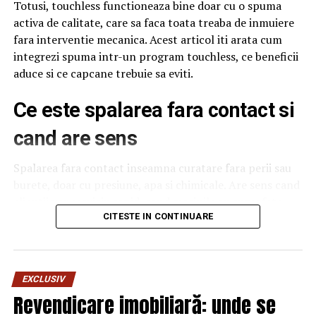
Totusi, touchless functioneaza bine doar cu o spuma
activa de calitate, care sa faca toata treaba de inmuiere
fara interventie mecanica. Acest articol iti arata cum
integrezi spuma intr-un program touchless, ce beneficii
aduce si ce capcane trebuie sa eviti.
Ce este spalarea fara contact si
cand are sens
Spalarea fara contact inseamna curatare fara perii sau
burete, doar cu presiune, apa si chimicale. Are sens cand
clientii vor serviciu rapid, cand masinile au suprafete
delicate sau cand traficul este foarte mare si nu ai timp
CITESTE IN CONTINUARE
de interventie manuala. Nu are sens cand masinile sunt
foarte murdare, cu noroi intarit, caz in care touchless
nu poate face totul. Pentru o spalatorie medie,
EXCLUSIV
combinatia intre touchless si un program cu perii
Revendicare imobiliară: unde se
pentru cazurile extreme da cel mai bun echilibru intre