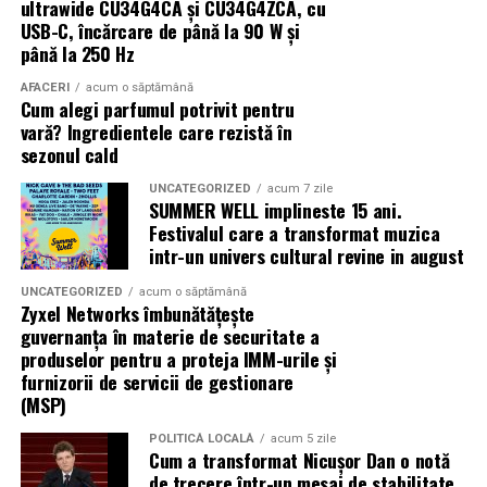
ultrawide CU34G4CA și CU34G4ZCA, cu
centrale fotovoltaice
gamei UZINEX. Producătorul oferă
includ expertize, martori, verificări cadastrale.
USB-C, încărcare de până la 90 W și
mobile
în configurații adaptate volumului de consum al fiecărui
Termenele se întind.
până la 250 Hz
client, de la modelul compact până la containerul industrial 40 ft.
AFACERI
acum o săptămână
În unele cazuri, litigiul durează ani.
Cum alegi parfumul potrivit pentru
La capătul superior al gamei, containerul de 12 metri lungime
vară? Ingredientele care rezistă în
poate găzdui până la 160 kW panouri fotovoltaice instalate și 620
Se întâmplă. Des.
sezonul cald
kWh capacitate de stocare — o autonomie comparabilă cu o
UNCATEGORIZED
acum 7 zile
Instanțele se confruntă cu dosare vechi, acte
microcentrală fixă, fără constrângerile birocratice ale acesteia.
SUMMER WELL implineste 15 ani.
incomplete și situații juridice suprapuse. Mai ales în
Toate variantele sunt customizabile pe specificul fiecărui proiect.
Festivalul care a transformat muzica
marile orașe sau în zonele afectate de retrocedări.
intr-un univers cultural revine in august
Aplicații dincolo de șantierele civile
Ce poate face proprietarul
UNCATEGORIZED
acum o săptămână
Zyxel Networks îmbunătățește
guvernanța în materie de securitate a
centrală fotovoltaică mobilă
O
este o soluție multi-funcțională.
Nu există o rețetă universală, dar câteva direcții apar
produselor pentru a proteja IMM-urile și
Aplicațiile identificate de UZINEX includ:
constant în practică:
furnizorii de servicii de gestionare
(MSP)
Șantiere de construcții civile și lucrări edilitare
verificarea riguroasă a titlului înainte de acțiune,
POLITICĂ LOCALĂ
acum 5 zile
inclusiv istoricul imobilului
Cum a transformat Nicușor Dan o notă
Echipamente electrice alimentate pe fonduri europene
de trecere într-un mesaj de stabilitate
obținerea documentației cadastrale actualizate, nu