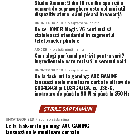
Studiu Xiaomi: 9 din 10 români spun că o
380 V trifazic, priză încărcare auto electric
cameră de supraveghere este cel mai util
La marginea unui oraș în expansiune, un teren agricol a
dispozitiv atunci când pleacă în vacanță
Climatizare:
aer condiționat integrat pentru
fost folosit constant de un mic antreprenor local. L-a
împrejmuit. L-a cultivat. A investit în irigații.
UNCATEGORIZED
o săptămână inainte
menținerea bateriilor la temperatură optimă
De ce HONOR Magic V6 continuă să
Proprietarul din acte locuiește în străinătate și nu a
stabilească standardul în segmentul
Mobilitate:
roți tip off-road pentru deplasare
intervenit timp de peste 15 ani.
telefoanelor pliabile
pe teren accidentat
AFACERI
o săptămână inainte
Când decide să vândă terenul, descoperă că altcineva îl
Cum alegi parfumul potrivit pentru vară?
revendică.
Ingredientele care rezistă în sezonul cald
Configurația conectică a fost dimensionată conform cerințelor
UNCATEGORIZED
o săptămână inainte
Nu mai e doar o discuție despre acte. Devine o analiză a
beneficiarului. La cerere, modelul poate fi extins cu prize
De la task-uri la gaming: AOC GAMING
comportamentului în timp. Instanța cântărește
lansează noile monitoare curbate ultrawide
suplimentare, sisteme de iluminat exterior, monitorizare la
CU34G4CA și CU34G4ZCA, cu USB-C,
pasivitatea proprietarului versus acțiunile concrete ale
distanță și conectivitate GSM.
încărcare de până la 90 W și până la 250 Hz
posesorului.
Procedura în instanță: ritm și
Gama completă: de la 3 metri la 12 metri
ȘTIRILE SĂPTĂMÂNII
lungime container
UNCATEGORIZED
acum o săptămână
blocaje
De la task-uri la gaming: AOC GAMING
Modelul livrat către beneficiar reprezintă varianta de intrare a
lansează noile monitoare curbate
Procesele de revendicare nu se rezolvă rapid. Dosarele