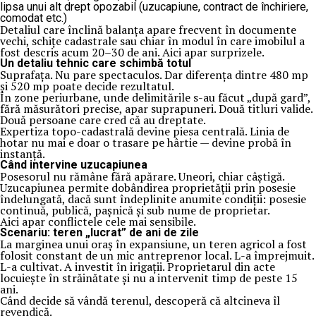
lipsa unui alt drept opozabil (uzucapiune, contract de închiriere,
comodat etc.)
Detaliul care înclină balanța apare frecvent în documente
vechi, schițe cadastrale sau chiar în modul în care imobilul a
fost descris acum 20–30 de ani. Aici apar surprizele.
Un detaliu tehnic care schimbă totul
Suprafața. Nu pare spectaculos. Dar diferența dintre 480 mp
și 520 mp poate decide rezultatul.
În zone periurbane, unde delimitările s-au făcut „după gard”,
fără măsurători precise, apar suprapuneri. Două titluri valide.
Două persoane care cred că au dreptate.
Expertiza topo-cadastrală devine piesa centrală. Linia de
hotar nu mai e doar o trasare pe hârtie — devine probă în
instanță.
Când intervine uzucapiunea
Posesorul nu rămâne fără apărare. Uneori, chiar câștigă.
Uzucapiunea permite dobândirea proprietății prin posesie
îndelungată, dacă sunt îndeplinite anumite condiții: posesie
continuă, publică, pașnică și sub nume de proprietar.
Aici apar conflictele cele mai sensibile.
Scenariu: teren „lucrat” de ani de zile
La marginea unui oraș în expansiune, un teren agricol a fost
folosit constant de un mic antreprenor local. L-a împrejmuit.
L-a cultivat. A investit în irigații. Proprietarul din acte
locuiește în străinătate și nu a intervenit timp de peste 15
ani.
Când decide să vândă terenul, descoperă că altcineva îl
revendică.