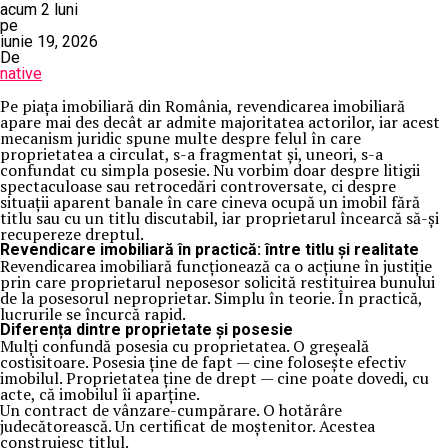
acum 2 luni
pe
iunie 19, 2026
De
native
Pe piața imobiliară din România, revendicarea imobiliară
apare mai des decât ar admite majoritatea actorilor, iar acest
mecanism juridic spune multe despre felul în care
proprietatea a circulat, s-a fragmentat și, uneori, s-a
confundat cu simpla posesie. Nu vorbim doar despre litigii
spectaculoase sau retrocedări controversate, ci despre
situații aparent banale în care cineva ocupă un imobil fără
titlu sau cu un titlu discutabil, iar proprietarul încearcă să-și
recupereze dreptul.
Revendicare imobiliară în practică: între titlu și realitate
Revendicarea imobiliară funcționează ca o acțiune în justiție
prin care proprietarul neposesor solicită restituirea bunului
de la posesorul neproprietar. Simplu în teorie. În practică,
lucrurile se încurcă rapid.
Diferența dintre proprietate și posesie
Mulți confundă posesia cu proprietatea. O greșeală
costisitoare. Posesia ține de fapt — cine folosește efectiv
imobilul. Proprietatea ține de drept — cine poate dovedi, cu
acte, că imobilul îi aparține.
Un contract de vânzare-cumpărare. O hotărâre
judecătorească. Un certificat de moștenitor. Acestea
construiesc titlul.