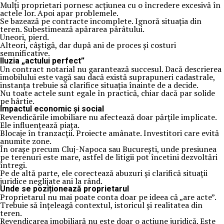
Mulți proprietari pornesc acțiunea cu o încredere excesivă în
actele lor. Apoi apar problemele.
Se bazează pe contracte incomplete. Ignoră situația din
teren. Subestimează apărarea pârâtului.
Uneori, pierd.
Alteori, câștigă, dar după ani de proces și costuri
semnificative.
Iluzia „actului perfect”
Un contract notarial nu garantează succesul. Dacă descrierea
imobilului este vagă sau dacă există suprapuneri cadastrale,
instanța trebuie să clarifice situația înainte de a decide.
Nu toate actele sunt egale în practică, chiar dacă par solide
pe hârtie.
Impactul economic și social
Revendicările imobiliare nu afectează doar părțile implicate.
Ele influențează piața.
Blocaje în tranzacții. Proiecte amânate. Investitori care evită
anumite zone.
În orașe precum Cluj-Napoca sau București, unde presiunea
pe terenuri este mare, astfel de litigii pot încetini dezvoltări
întregi.
Pe de altă parte, ele corectează abuzuri și clarifică situații
juridice neglijate ani la rând.
Unde se poziționează proprietarul
Proprietarul nu mai poate conta doar pe ideea că „are acte”.
Trebuie să înțeleagă contextul, istoricul și realitatea din
teren.
Revendicarea imobiliară nu este doar o acțiune juridică. Este