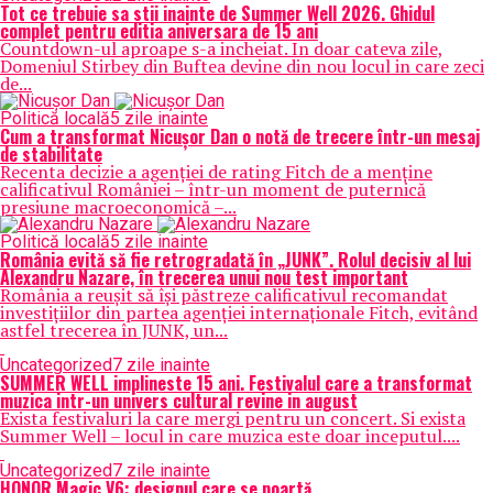
Tot ce trebuie sa stii inainte de Summer Well 2026. Ghidul
complet pentru editia aniversara de 15 ani
Countdown-ul aproape s-a incheiat. In doar cateva zile,
Domeniul Stirbey din Buftea devine din nou locul in care zeci
de...
Politică locală
5 zile inainte
Cum a transformat Nicușor Dan o notă de trecere într-un mesaj
de stabilitate
Recenta decizie a agenției de rating Fitch de a menține
calificativul României – într-un moment de puternică
presiune macroeconomică –...
Politică locală
5 zile inainte
România evită să fie retrogradată în „JUNK”. Rolul decisiv al lui
Alexandru Nazare, în trecerea unui nou test important
România a reușit să își păstreze calificativul recomandat
investițiilor din partea agenției internaționale Fitch, evitând
astfel trecerea în JUNK, un...
Uncategorized
7 zile inainte
SUMMER WELL implineste 15 ani. Festivalul care a transformat
muzica intr-un univers cultural revine in august
Exista festivaluri la care mergi pentru un concert. Si exista
Summer Well – locul in care muzica este doar inceputul....
Uncategorized
7 zile inainte
HONOR Magic V6: designul care se poartă