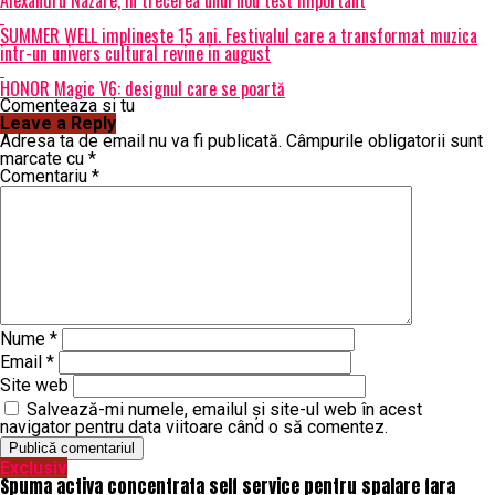
Alexandru Nazare, în trecerea unui nou test important
SUMMER WELL implineste 15 ani. Festivalul care a transformat muzica
intr-un univers cultural revine in august
HONOR Magic V6: designul care se poartă
Comenteaza si tu
Leave a Reply
Adresa ta de email nu va fi publicată.
Câmpurile obligatorii sunt
marcate cu
*
Comentariu
*
Nume
*
Email
*
Site web
Salvează-mi numele, emailul și site-ul web în acest
navigator pentru data viitoare când o să comentez.
Exclusiv
Spuma activa concentrata self service pentru spalare fara