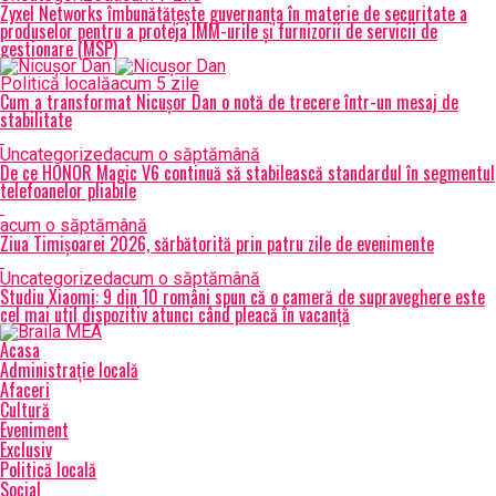
Zyxel Networks îmbunătățește guvernanța în materie de securitate a
produselor pentru a proteja IMM-urile și furnizorii de servicii de
gestionare (MSP)
Politică locală
acum 5 zile
Cum a transformat Nicușor Dan o notă de trecere într-un mesaj de
stabilitate
Uncategorized
acum o săptămână
De ce HONOR Magic V6 continuă să stabilească standardul în segmentul
telefoanelor pliabile
acum o săptămână
Ziua Timișoarei 2026, sărbătorită prin patru zile de evenimente
Uncategorized
acum o săptămână
Studiu Xiaomi: 9 din 10 români spun că o cameră de supraveghere este
cel mai util dispozitiv atunci când pleacă în vacanță
Acasa
Administrație locală
Afaceri
Cultură
Eveniment
Exclusiv
Politică locală
Social