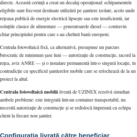
directe. Această cerință a creat un decalaj operațional: echipamentele
eligibile sunt frecvent destinate utilizării pe șantiere izolate, acolo unde
rețeaua publică de energie electrică lipsește sau este insuficientă, iar
soluțiile clasice de alimentare — generatoarele diesel — contravin
chiar principiului pentru care s-au cheltuit banii europeni.
Centrala fotovoltaică fixă, ca alternativă, presupune un parcurs
birocratic de minimum șase luni — autorizație de construcție, racord la
rețea, aviz ANRE — și o instalare permanentă într-o singură locație, în
contradicție cu specificul șantierelor mobile care se relochează de la un
proiect la altul.
Centrala fotovoltaică mobilă
livrată de UZINEX rezolvă simultan
ambele probleme: este integrată într-un container transportabil, nu
necesită autorizație de construcție și se redislocă împreună cu echipa
client la fiecare nou șantier.
Configurația livrată către beneficiar