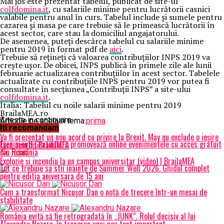
Mai jos este prezentat tabelul, publicat de site-ul
colfdomina.it
, cu salariile minime pentru lucrătorii casnici
valabile pentru anul în curs. Tabelul include şi sumele pentru
cazarea şi masa pe care trebuie să le primească lucrătorii în
acest sector, care stau la domiciliul angajatorului.
De asemenea, puteți descărca tabelul cu salariile minime
pentru 2019 în format pdf de
aici
.
Trebuie să reţineţi că valoarea contribuțiilor INPS 2019 va
crește ușor. De obicei, INPS publică în primele zile ale lunii
februarie actualizarea contribuțiilor în acest sector. Tabelele
actualizate cu contribuțiile INPS pentru 2019 vor putea fi
consultate în secțiunea „Contribuții INPS” a site-ului
colfdomina.it
.
Italia: Tabelul cu noile salarii minime pentru 2019
BrailaMEA.ro
Citeste in continuare
Articole pe aceiasi tema:
prima
Iti recomandam
Urmatorul
Va fi prezentat un nou acord cu privire la Brexit. May nu exclude o ieşire
EvenimenteGratuite.ro promovează online evenimentele cu acces gratuit
fără acord | BrailaMEA
din România
Nu ratati
Explozie și incendiu la un campus universitar (video) | BrailaMEA
Tot ce trebuie sa stii inainte de Summer Well 2026. Ghidul complet
pentru editia aniversara de 15 ani
Cum a transformat Nicușor Dan o notă de trecere într-un mesaj de
stabilitate
România evită să fie retrogradată în „JUNK”. Rolul decisiv al lui