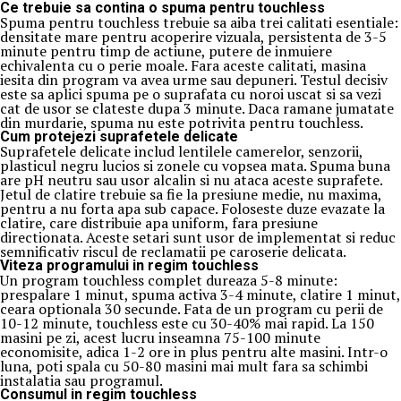
Ce trebuie sa contina o spuma pentru touchless
Spuma pentru touchless trebuie sa aiba trei calitati esentiale:
densitate mare pentru acoperire vizuala, persistenta de 3-5
minute pentru timp de actiune, putere de inmuiere
echivalenta cu o perie moale. Fara aceste calitati, masina
iesita din program va avea urme sau depuneri. Testul decisiv
este sa aplici spuma pe o suprafata cu noroi uscat si sa vezi
cat de usor se clateste dupa 3 minute. Daca ramane jumatate
din murdarie, spuma nu este potrivita pentru touchless.
Cum protejezi suprafetele delicate
Suprafetele delicate includ lentilele camerelor, senzorii,
plasticul negru lucios si zonele cu vopsea mata. Spuma buna
are pH neutru sau usor alcalin si nu ataca aceste suprafete.
Jetul de clatire trebuie sa fie la presiune medie, nu maxima,
pentru a nu forta apa sub capace. Foloseste duze evazate la
clatire, care distribuie apa uniform, fara presiune
directionata. Aceste setari sunt usor de implementat si reduc
semnificativ riscul de reclamatii pe caroserie delicata.
Viteza programului in regim touchless
Un program touchless complet dureaza 5-8 minute:
prespalare 1 minut, spuma activa 3-4 minute, clatire 1 minut,
ceara optionala 30 secunde. Fata de un program cu perii de
10-12 minute, touchless este cu 30-40% mai rapid. La 150
masini pe zi, acest lucru inseamna 75-100 minute
economisite, adica 1-2 ore in plus pentru alte masini. Intr-o
luna, poti spala cu 50-80 masini mai mult fara sa schimbi
instalatia sau programul.
Consumul in regim touchless