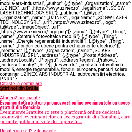
mobila-ars-industrial”, „author”: {„@type”: „Organization”, „name”:
„UZINEX”, „url”: „https://www.uzinex.ro”, „legalName”: „SC GW
LASER TECHNOLOGY SRL”}, „publisher”: {„@type”:
„Organization”, „name”: „UZINEX”, „legalName”: „SC GW LASER
TECHNOLOGY SRL”, „url”: „https://www.uzinex.ro”, „logo”:
{„@type”: „ImageObject”, „url”:
„https://www.uzinex.ro/logo.png”}}, „about”: [{„@type”: „Thing”,
„name”: „Centrală fotovoltaică mobilă”}, {„@type”: „Thing”,
„name”: „Energie regenerabilă industrială”}, {„@type”: „Thing”,
„name”: „Fonduri europene pentru echipamente electrice”}],
„mentions”: [{„@type”: „Organization”, „name”: „SC ARS
INDUSTRIAL SRL”, „address”: {„@type”: „PostalAddress”,
„addressLocality”: „Ploiești”, „addressRegion”: „Prahova”,
„addressCountry”: „RO”}}], „keywords”: „centrală fotovoltaică
mobilă, energie regenerabilă, fonduri europene, panouri solare
container, UZINEX, ARS INDUSTRIAL, subtraversări electrice,
PNRR” }
Citeste in continuare
Știri noi din Brăila
Afaceri
2 ore inainte
EvenimenteGratuite.ro promovează online evenimentele cu acces
gratuit din România
EvenimenteGratuite.ro este o platformă online dedicată
promovării evenimentelor cu acces gratuit din România, care
permite publicului să le descopere în...
Uncategorized
2 zile inainte