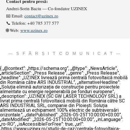
Contact pentru presă:
Andrei-Sorin Baciu — Co-fondator UZINEX
📧 Email:
contact@uzinex.ro
📞 Telefon: +40 785 377 577
🌐 Web:
www.uzinex.ro
— S F Â R Ș I T C O M U N I C A T —
{ „@context”: „https://schema.org”, „@type”: „NewsArticle”,
„articleSection”: „Press Release”, „genre”: „Press Release”,
„headline”: „UZINEX livrează prima centrală fotovoltaică mobilă
din România către ARS INDUSTRIAL”, „alternativeHeadline”:
„Soluția elimină autorizația de construcție pentru proiectele
alimentate cu energie regenerabilă pe fonduri europene”,
„description”: „UZINEX (SC GW LASER TECHNOLOGY SRL) a
livrat prima centrală fotovoltaică mobilă din România către SC
ARS INDUSTRIAL SRL, companie din Ploiești. Soluția
alimentează un echipament 100% electric de subtraversări
orizontale.”, „datePublished”: „2026-05-25T10:00:00+03:00”,
„dateModified”: „2026-05-25T10:00:00+03:00”, „inLanguage”:
„ro-RO”, „isAccessibleForFree”: true, „url”:
„https://www.uzinex.ro/studii-de-caz/centrala-fotovoltaica-