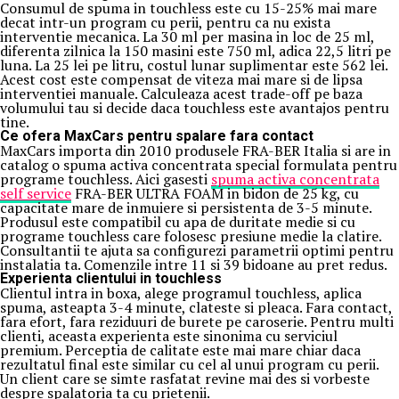
Consumul de spuma in touchless este cu 15-25% mai mare
decat intr-un program cu perii, pentru ca nu exista
interventie mecanica. La 30 ml per masina in loc de 25 ml,
diferenta zilnica la 150 masini este 750 ml, adica 22,5 litri pe
luna. La 25 lei pe litru, costul lunar suplimentar este 562 lei.
Acest cost este compensat de viteza mai mare si de lipsa
interventiei manuale. Calculeaza acest trade-off pe baza
volumului tau si decide daca touchless este avantajos pentru
tine.
Ce ofera MaxCars pentru spalare fara contact
MaxCars importa din 2010 produsele FRA-BER Italia si are in
catalog o spuma activa concentrata special formulata pentru
programe touchless. Aici gasesti
spuma activa concentrata
self service
FRA-BER ULTRA FOAM in bidon de 25 kg, cu
capacitate mare de inmuiere si persistenta de 3-5 minute.
Produsul este compatibil cu apa de duritate medie si cu
programe touchless care folosesc presiune medie la clatire.
Consultantii te ajuta sa configurezi parametrii optimi pentru
instalatia ta. Comenzile intre 11 si 39 bidoane au pret redus.
Experienta clientului in touchless
Clientul intra in boxa, alege programul touchless, aplica
spuma, asteapta 3-4 minute, clateste si pleaca. Fara contact,
fara efort, fara reziduuri de burete pe caroserie. Pentru multi
clienti, aceasta experienta este sinonima cu serviciul
premium. Perceptia de calitate este mai mare chiar daca
rezultatul final este similar cu cel al unui program cu perii.
Un client care se simte rasfatat revine mai des si vorbeste
despre spalatoria ta cu prietenii.