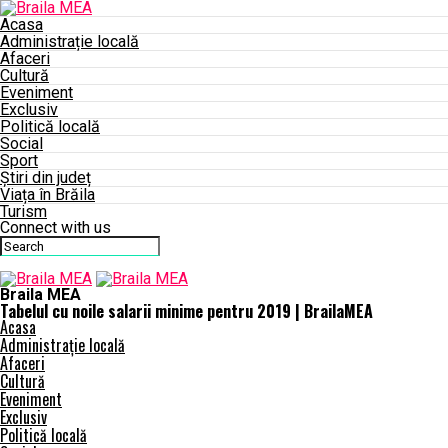
Acasa
Administrație locală
Afaceri
Cultură
Eveniment
Exclusiv
Politică locală
Social
Sport
Știri din județ
Viața în Brăila
Turism
Connect with us
Braila MEA
Tabelul cu noile salarii minime pentru 2019 | BrailaMEA
Acasa
Administrație locală
Afaceri
Cultură
Eveniment
Exclusiv
Politică locală