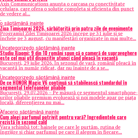
Axis Communications anunta o carcasa cu conectivitate
celulara, care ofera o solutie completa si eficienta din punct
de vedere al...
o săptămână inainte
Ziua Timișoarei 2026, sărbătorită prin patru zile de evenimente
Programul Zilei Timișoarei 2026 începe pe 31 iulie și se
încheie pe 3 august, cu manifestări organizate în mai multe...
Uncategorized
o săptămână inainte
Studiu Xiaomi: 9 din 10 români spun că o cameră de supraveghere
este cel mai util dispozitiv atunci când pleacă în vacanță
București, 29 iulie 2026. În sezonul de vară, românii pleacă în
vacanță în număr ridicat, dar nu înainte de a se...
Uncategorized
o săptămână inainte
De ce HONOR Magic V6 continuă să stabilească standardul în
segmentul telefoanelor pliabile
București, 29.07.2026 – Pe măsură ce segmentul smartphone-
urilor pliabile premium evoluează și noi modele apar pe piața
locală, diferențierea nu mai...
Afaceri
o săptămână inainte
Cum alegi parfumul potrivit pentru vară? Ingredientele care
rezistă în sezonul cald
Vara schimbă tot: hainele pe care le purtăm, rutina de
îngrijire și chiar parfumul pe care îl alegem în fiecare...