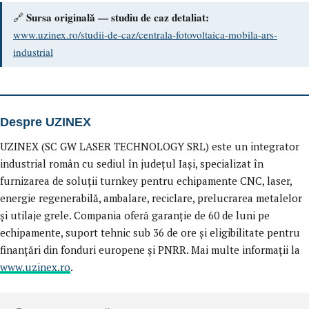
Sursa originală — studiu de caz detaliat:
🔗
www.uzinex.ro/studii-de-caz/centrala-fotovoltaica-mobila-ars-
industrial
Despre UZINEX
UZINEX (SC GW LASER TECHNOLOGY SRL) este un integrator
industrial român cu sediul în județul Iași, specializat în
furnizarea de soluții turnkey pentru echipamente CNC, laser,
energie regenerabilă, ambalare, reciclare, prelucrarea metalelor
și utilaje grele. Compania oferă garanție de 60 de luni pe
echipamente, suport tehnic sub 36 de ore și eligibilitate pentru
finanțări din fonduri europene și PNRR. Mai multe informații la
www.uzinex.ro
.