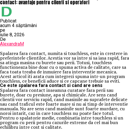
contact: avantaje pentru clienti si operatori
Publicat
acum 4 săptămâni
pe
iulie 8, 2026
De
AlexandraM
Spalarea fara contact, numita si touchless, este in crestere in
preferintele clientilor. Acestia vor sa intre si sa iasa rapid, fara
sa atinga masina cu burete sau perii. Totusi, touchless
functioneaza bine doar cu o spuma activa de calitate, care sa
faca toata treaba de inmuiere fara interventie mecanica.
Acest articol iti arata cum integrezi spuma intr-un program
touchless, ce beneficii aduce si ce capcane trebuie sa eviti.
Ce este spalarea fara contact si cand are sens
Spalarea fara contact inseamna curatare fara perii sau
burete, doar cu presiune, apa si chimicale. Are sens cand
clientii vor serviciu rapid, cand masinile au suprafete delicate
sau cand traficul este foarte mare si nu ai timp de interventie
manuala. Nu are sens cand masinile sunt foarte murdare, cu
noroi intarit, caz in care touchless nu poate face totul.
Pentru o spalatorie medie, combinatia intre touchless si un
program cu perii pentru cazurile extreme da cel mai bun
echilibru intre cost si calitate.