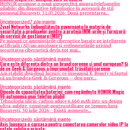
HONOR propune o nouă perspectivă asupra telefoanelor
pliabile: din dispozitive tehnologice în accesorii de stil
personal București, 31.07.2026: După prezentarea...
Uncategorized
7 zile inainte
Zyxel Networks îmbunătățește guvernanța în materie de
securitate a produselor pentru a proteja IMM-urile și furnizorii
de servicii de gestionare (MSP)
Pe măsură ce amenințările cibernetice bazate pe inteligența
artificială (AI) iau amploare și reglementările privind
securitatea cibernetică devin tot mai...
Uncategorized
o săptămână inainte
Care este diferența dintre un brand coreean și unul european? Și
de ce Geek & Gorgeous a împrumutat trăsături coreene
Am stabilit deja două lucruri: ce înseamnă K-Beauty și faptul
că un brand ca Geek & Gorgeous — deși pare...
Uncategorized
o săptămână inainte
Dincolo de capacitatea bateriei: cum regândește HONOR Magic
V6 autonomia unui telefon pliabil
Tehnologia siliciu-carbon aduce 6.660 mAh într-un design
ultra-subțire, construit pentru utilizare pe termen lung
București, 30 iulie 2026 – Există momente...
Uncategorized
o săptămână inainte
Axis lanseaza o carcasa pentru conectarea camerelor video IP la
retele celulare private