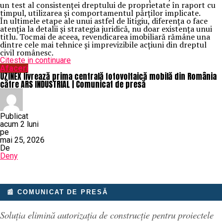
un test al consistenței dreptului de proprietate în raport cu
timpul, utilizarea și comportamentul părților implicate.
În ultimele etape ale unui astfel de litigiu, diferența o face
atenția la detalii și strategia juridică, nu doar existența unui
titlu. Tocmai de aceea, revendicarea imobiliară rămâne una
dintre cele mai tehnice și imprevizibile acțiuni din dreptul
civil românesc.
Citeste in continuare
Afaceri
UZINEX livrează prima centrală fotovoltaică mobilă din România
către ARS INDUSTRIAL | Comunicat de presă
Publicat
acum 2 luni
pe
mai 25, 2026
De
Deny
📰 COMUNICAT DE PRESĂ
Soluția elimină autorizația de construcție pentru proiectele