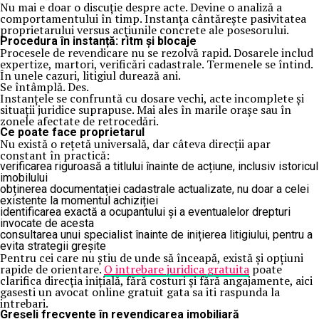
Nu mai e doar o discuție despre acte. Devine o analiză a
comportamentului în timp. Instanța cântărește pasivitatea
proprietarului versus acțiunile concrete ale posesorului.
Procedura în instanță: ritm și blocaje
Procesele de revendicare nu se rezolvă rapid. Dosarele includ
expertize, martori, verificări cadastrale. Termenele se întind.
În unele cazuri, litigiul durează ani.
Se întâmplă. Des.
Instanțele se confruntă cu dosare vechi, acte incomplete și
situații juridice suprapuse. Mai ales în marile orașe sau în
zonele afectate de retrocedări.
Ce poate face proprietarul
Nu există o rețetă universală, dar câteva direcții apar
constant în practică:
verificarea riguroasă a titlului înainte de acțiune, inclusiv istoricul
imobilului
obținerea documentației cadastrale actualizate, nu doar a celei
existente la momentul achiziției
identificarea exactă a ocupantului și a eventualelor drepturi
invocate de acesta
consultarea unui specialist înainte de inițierea litigiului, pentru a
evita strategii greșite
Pentru cei care nu știu de unde să înceapă, există și opțiuni
rapide de orientare.
O intrebare juridica gratuita
poate
clarifica direcția inițială, fără costuri și fără angajamente, aici
gasesti un avocat online gratuit gata sa iti raspunda la
intrebari.
Greșeli frecvente în revendicarea imobiliară