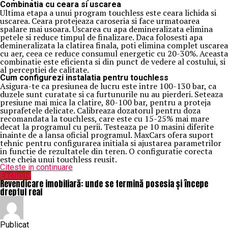
Combinatia cu ceara si uscarea
Ultima etapa a unui program touchless este ceara lichida si
uscarea. Ceara protejeaza caroseria si face urmatoarea
spalare mai usoara. Uscarea cu apa demineralizata elimina
petele si reduce timpul de finalizare. Daca folosesti apa
demineralizata la clatirea finala, poti elimina complet uscarea
cu aer, ceea ce reduce consumul energetic cu 20-30%. Aceasta
combinatie este eficienta si din punct de vedere al costului, si
al perceptiei de calitate.
Cum configurezi instalatia pentru touchless
Asigura-te ca presiunea de lucru este intre 100-130 bar, ca
duzele sunt curatate si ca furtunurile nu au pierderi. Seteaza
presiune mai mica la clatire, 80-100 bar, pentru a proteja
suprafetele delicate. Calibreaza dozatorul pentru doza
recomandata la touchless, care este cu 15-25% mai mare
decat la programul cu perii. Testeaza pe 10 masini diferite
inainte de a lansa oficial programul. MaxCars ofera suport
tehnic pentru configurarea initiala si ajustarea parametrilor
in functie de rezultatele din teren. O configuratie corecta
este cheia unui touchless reusit.
Citeste in continuare
Exclusiv
Revendicare imobiliară: unde se termină posesia și începe
dreptul real
Publicat