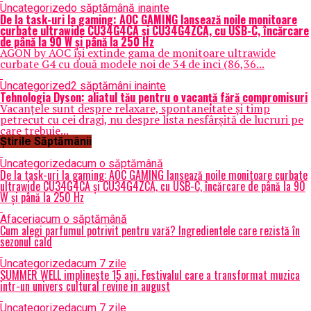
Uncategorized
o săptămână inainte
De la task-uri la gaming: AOC GAMING lansează noile monitoare
curbate ultrawide CU34G4CA și CU34G4ZCA, cu USB-C, încărcare
de până la 90 W și până la 250 Hz
AGON by AOC își extinde gama de monitoare ultrawide
curbate G4 cu două modele noi de 34 de inci (86,36...
Uncategorized
2 săptămâni inainte
Tehnologia Dyson: aliatul tău pentru o vacanță fără compromisuri
Vacanțele sunt despre relaxare, spontaneitate și timp
petrecut cu cei dragi, nu despre lista nesfârșită de lucruri pe
care trebuie...
Știrile Săptămânii
Uncategorized
acum o săptămână
De la task-uri la gaming: AOC GAMING lansează noile monitoare curbate
ultrawide CU34G4CA și CU34G4ZCA, cu USB-C, încărcare de până la 90
W și până la 250 Hz
Afaceri
acum o săptămână
Cum alegi parfumul potrivit pentru vară? Ingredientele care rezistă în
sezonul cald
Uncategorized
acum 7 zile
SUMMER WELL implineste 15 ani. Festivalul care a transformat muzica
intr-un univers cultural revine in august
Uncategorized
acum 7 zile