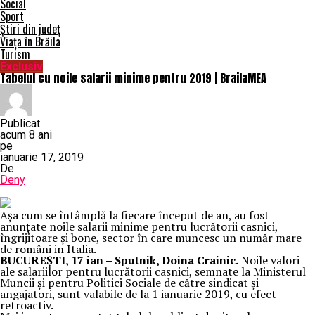
Social
Sport
Știri din județ
Viața în Brăila
Turism
Exclusiv
Tabelul cu noile salarii minime pentru 2019 | BrailaMEA
Publicat
acum 8 ani
pe
ianuarie 17, 2019
De
Deny
Aşa cum se întâmplă la fiecare început de an, au fost
anunțate noile salarii minime pentru lucrătorii casnici,
îngrijitoare şi bone, sector în care muncesc un număr mare
de români in Italia.
BUCUREŞTI, 17 ian – Sputnik, Doina Crainic.
Noile valori
ale salariilor pentru lucrătorii casnici, semnate la Ministerul
Muncii și pentru Politici Sociale de către sindicat și
angajatori, sunt valabile de la 1 ianuarie 2019, cu efect
retroactiv.