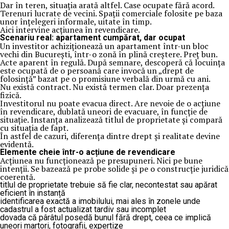
Dar în teren, situația arată altfel. Case ocupate fără acord.
Terenuri lucrate de vecini. Spații comerciale folosite pe baza
unor înțelegeri informale, uitate în timp.
Aici intervine acțiunea în revendicare.
Scenariu real: apartament cumpărat, dar ocupat
Un investitor achiziționează un apartament într-un bloc
vechi din București, într-o zonă în plină creștere. Preț bun.
Acte aparent în regulă. După semnare, descoperă că locuința
este ocupată de o persoană care invocă un „drept de
folosință” bazat pe o promisiune verbală din urmă cu ani.
Nu există contract. Nu există termen clar. Doar prezența
fizică.
Investitorul nu poate evacua direct. Are nevoie de o acțiune
în revendicare, dublată uneori de evacuare, în funcție de
situație. Instanța analizează titlul de proprietate și compară
cu situația de fapt.
În astfel de cazuri, diferența dintre drept și realitate devine
evidentă.
Elemente cheie într-o acțiune de revendicare
Acțiunea nu funcționează pe presupuneri. Nici pe bune
intenții. Se bazează pe probe solide și pe o construcție juridică
coerentă.
titlul de proprietate trebuie să fie clar, necontestat sau apărat
eficient în instanță
identificarea exactă a imobilului, mai ales în zonele unde
cadastrul a fost actualizat tardiv sau incomplet
dovada că pârâtul posedă bunul fără drept, ceea ce implică
uneori martori, fotografii, expertize