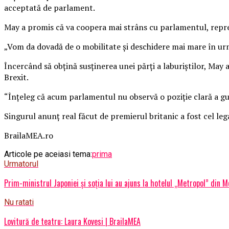
acceptată de parlament.
May a promis că va coopera mai strâns cu parlamentul, reprez
„Vom da dovadă de o mobilitate și deschidere mai mare în ur
Încercând să obțină susținerea unei părți a laburiștilor, May
Brexit.
“Înțeleg că acum parlamentul nu observă o poziție clară a guv
Singurul anunț real făcut de premierul britanic a fost cel lega
BrailaMEA.ro
Articole pe aceiasi tema:
prima
Urmatorul
Prim-ministrul Japoniei și soția lui au ajuns la hotelul „Metropol” din 
Nu ratati
Lovitură de teatru: Laura Kovesi | BrailaMEA