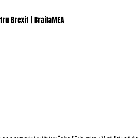
ru Brexit | BrailaMEA
 nu a prezentat astăzi un “plan B” de ieșire a Marii Britanii 