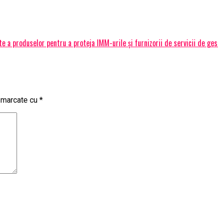
 a produselor pentru a proteja IMM-urile și furnizorii de servicii de ge
t marcate cu
*