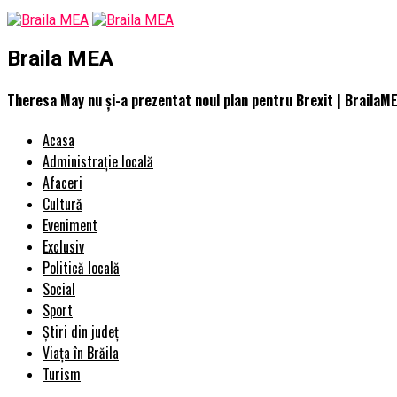
Braila MEA
Theresa May nu și-a prezentat noul plan pentru Brexit | BrailaM
Acasa
Administrație locală
Afaceri
Cultură
Eveniment
Exclusiv
Politică locală
Social
Sport
Știri din județ
Viața în Brăila
Turism