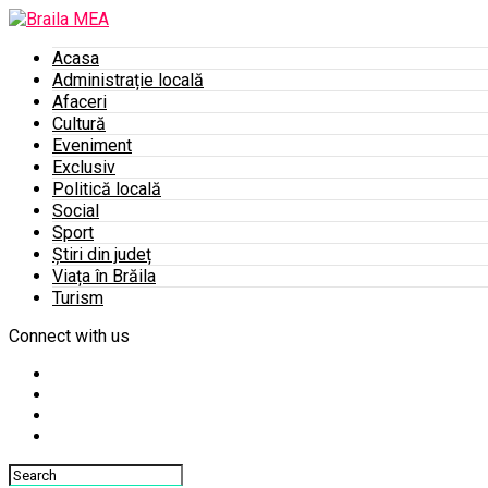
Acasa
Administrație locală
Afaceri
Cultură
Eveniment
Exclusiv
Politică locală
Social
Sport
Știri din județ
Viața în Brăila
Turism
Connect with us