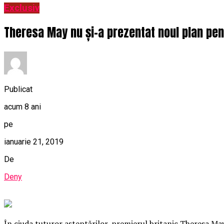
Exclusiv
Theresa May nu și-a prezentat noul plan pent
Publicat
acum 8 ani
pe
ianuarie 21, 2019
De
Deny
În ciuda tuturor așteptărilor, premierul britanic Theresa May