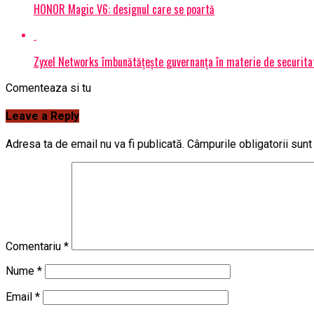
HONOR Magic V6: designul care se poartă
Zyxel Networks îmbunătățește guvernanța în materie de securitate
Comenteaza si tu
Leave a Reply
Adresa ta de email nu va fi publicată.
Câmpurile obligatorii sun
Comentariu
*
Nume
*
Email
*