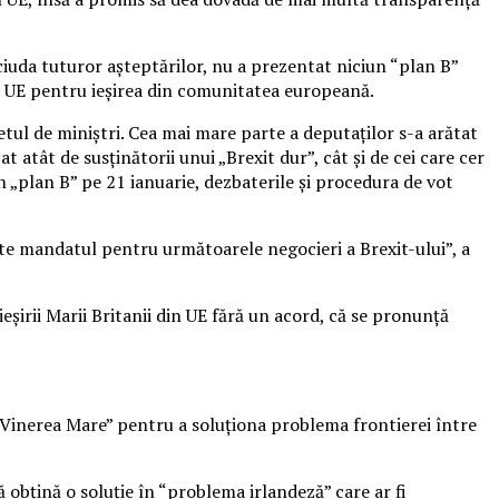
 ciuda tuturor așteptărilor, nu a prezentat niciun “plan B”
cu UE pentru ieșirea din comunitatea europeană.
ul de miniștri. Cea mai mare parte a deputaților s-a arătat
atât de susținătorii unui „Brexit dur”, cât și de cei care cer
 „plan B” pe 21 ianuarie, dezbaterile și procedura de vot
ște mandatul pentru următoarele negocieri a Brexit-ului”, a
eșirii Marii Britanii din UE fără un acord, că se pronunță
 Vinerea Mare” pentru a soluționa problema frontierei între
obțină o soluție în “problema irlandeză” care ar fi