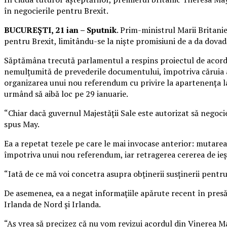
în negocierile pentru Brexit.
BUCUREȘTI, 21 ian – Sputnik
. Prim-ministrul Marii Britani
pentru Brexit, limitându-se la niște promisiuni de a da dova
Săptămâna trecută parlamentul a respins proiectul de acord p
nemulțumită de prevederile documentului, împotriva căruia au v
organizarea unui nou referendum cu privire la apartenența la
urmând să aibă loc pe 29 ianuarie.
“Chiar dacă guvernul Majestății Sale este autorizat să negoci
spus May.
Ea a repetat tezele pe care le mai invocase anterior: mutarea 
împotriva unui nou referendum, iar retragerea cererea de ieșir
“Iată de ce mă voi concetra asupra obținerii susținerii pentr
De asemenea, ea a negat informațiile apărute recent în presă
Irlanda de Nord și Irlanda.
“Aș vrea să precizez că nu vom revizui acordul din Vinerea Ma