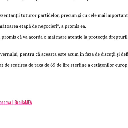
entanții tuturor partidelor, precum și cu cele mai importante 
mătoarea etapă de negocieri”, a promis ea.
 a promis că va acorda o mai mare atenție la protecția dreptur
ernului, pentru că aceasta este acum în faza de discuții și def
t de scutirea de taxa de 65 de lire sterline a cetățenilor europ
Moscova | BrailaMEA