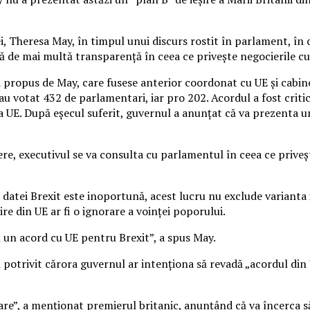
ei, Theresa May, în timpul unui discurs rostit în parlament, în
dă de mai multă transparență în ceea ce privește negocierile 
ropus de May, care fusese anterior coordonat cu UE și cabinet
otat 432 de parlamentari, iar pro 202. Acordul a fost criticat 
 UE. După eșecul suferit, guvernul a anunțat că va prezenta un
ere, executivul se va consulta cu parlamentul în ceea ce prive
datei Brexit este inoportună, acest lucru nu exclude varianta i
e din UE ar fi o ignorare a voinței poporului.
u un acord cu UE pentru Brexit”, a spus May.
 potrivit cărora guvernul ar intenționa să revadă „acordul din
re”, a menționat premierul britanic, anunțând că va încerca să 