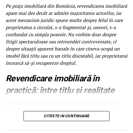
plasticul negru lucios si zonele cu vopsea mata. Spuma
Pe piața imobiliară din România, revendicarea imobiliară
buna are pH neutru sau usor alcalin si nu ataca aceste
apare mai des decât ar admite majoritatea actorilor, iar
suprafete. Jetul de clatire trebuie sa fie la presiune medie,
acest mecanism juridic spune multe despre felul în care
nu maxima, pentru a nu forta apa sub capace. Foloseste
proprietatea a circulat, s-a fragmentat și, uneori, s-a
duze evazate la clatire, care distribuie apa uniform, fara
confundat cu simpla posesie. Nu vorbim doar despre
presiune directionata. Aceste setari sunt usor de
litigii spectaculoase sau retrocedări controversate, ci
implementat si reduc semnificativ riscul de reclamatii pe
despre situații aparent banale în care cineva ocupă un
caroserie delicata.
imobil fără titlu sau cu un titlu discutabil, iar proprietarul
încearcă să-și recupereze dreptul.
Viteza programului in regim
Revendicare imobiliară în
touchless
practică: între titlu și realitate
Un program touchless complet dureaza 5-8 minute:
prespalare 1 minut, spuma activa 3-4 minute, clatire 1
Revendicarea imobiliară funcționează ca o acțiune în
minut, ceara optionala 30 secunde. Fata de un program
justiție prin care proprietarul neposesor solicită
cu perii de 10-12 minute, touchless este cu 30-40% mai
restituirea bunului de la posesorul neproprietar. Simplu
CITESTE IN CONTINUARE
rapid. La 150 masini pe zi, acest lucru inseamna 75-100
în teorie. În practică, lucrurile se încurcă rapid.
minute economisite, adica 1-2 ore in plus pentru alte