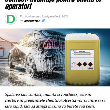
operatori
Publicat
acum o lună
pe
iulie 8, 2026
De
AlexandraM
Spalarea fara contact, numita si touchless, este in
crestere in preferintele clientilor. Acestia vor sa intre si sa
iasa rapid, fara sa atinga masina cu burete sau perii.