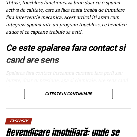
Totusi, touchless functioneaza bine doar cu o spuma
activa de calitate, care sa faca toata treaba de inmuiere
fara interventie mecanica. Acest articol iti arata cum
integrezi spuma intr-un program touchless, ce beneficii
aduce si ce capcane trebuie sa eviti.
Ce este spalarea fara contact si
cand are sens
Spalarea fara contact inseamna curatare fara perii sau
burete, doar cu presiune, apa si chimicale. Are sens cand
clientii vor serviciu rapid, cand masinile au suprafete
delicate sau cand traficul este foarte mare si nu ai timp
CITESTE IN CONTINUARE
de interventie manuala. Nu are sens cand masinile sunt
foarte murdare, cu noroi intarit, caz in care touchless nu
poate face totul. Pentru o spalatorie medie, combinatia
EXCLUSIV
intre touchless si un program cu perii pentru cazurile
Revendicare imobiliară: unde se
extreme da cel mai bun echilibru intre cost si calitate.