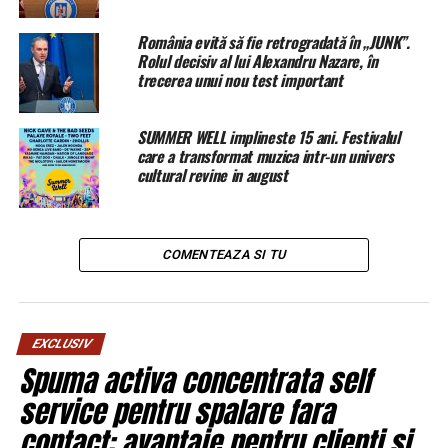
depus va fi consistent.
România evită să fie retrogradată în „JUNK”.
BrailaMEA.ro
Rolul decisiv al lui Alexandru Nazare, în
trecerea unui nou test important
ARTICOLE PE ACEIASI TEMA:
PRIMA
SUMMER WELL implineste 15 ani. Festivalul
URMATORUL
care a transformat muzica intr-un univers
Copil, spulberat pe trecerea de pietoni și târât pe asfalt –
cultural revine in august
VIDEO | BrailaMEA
NU RATATI
Peskov a confirmat că Putin va avea o întrevedere cu Dodon
| BrailaMEA
COMENTEAZA SI TU
EXCLUSIV
Spuma activa concentrata self
service pentru spalare fara
contact: avantaje pentru clienti si