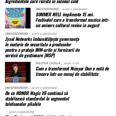
Ingredientele care rezistă în sezonul cald
revendică.
Modelul livrat către beneficiar reprezintă varianta de intrare a
UNCATEGORIZED
acum o săptămână
SUMMER WELL implineste 15 ani.
gamei UZINEX. Producătorul oferă
centrale fotovoltaice mobile
Nu mai e doar o discuție despre acte. Devine o analiză a
Festivalul care a transformat muzica intr-
în configurații adaptate volumului de consum al fiecărui client,
comportamentului în timp. Instanța cântărește
un univers cultural revine in august
de la modelul compact până la containerul industrial 40 ft.
pasivitatea proprietarului versus acțiunile concrete ale
posesorului.
UNCATEGORIZED
acum o săptămână
Zyxel Networks îmbunătățește guvernanța
La capătul superior al gamei, containerul de 12 metri lungime
în materie de securitate a produselor
poate găzdui până la 160 kW panouri fotovoltaice instalate și
Procedura în instanță: ritm și
pentru a proteja IMM-urile și furnizorii de
620 kWh capacitate de stocare — o autonomie comparabilă cu
servicii de gestionare (MSP)
blocaje
o microcentrală fixă, fără constrângerile birocratice ale
POLITICĂ LOCALĂ
acum 5 zile
acesteia. Toate variantele sunt customizabile pe specificul
Cum a transformat Nicușor Dan o notă de
Procesele de revendicare nu se rezolvă rapid. Dosarele
fiecărui proiect.
trecere într-un mesaj de stabilitate
includ expertize, martori, verificări cadastrale. Termenele
se întind.
Aplicații dincolo de șantierele civile
UNCATEGORIZED
acum o săptămână
De ce HONOR Magic V6 continuă să
În unele cazuri, litigiul durează ani.
stabilească standardul în segmentul
O
centrală fotovoltaică mobilă
este o soluție multi-funcțională.
telefoanelor pliabile
Se întâmplă. Des.
Aplicațiile identificate de UZINEX includ:
acum o săptămână