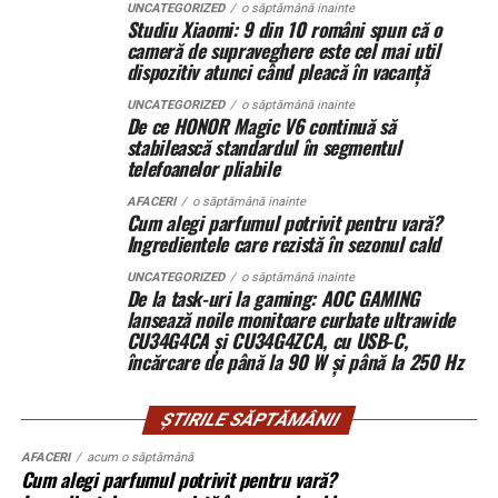
Când intervine uzucapiunea
UNCATEGORIZED
o săptămână inainte
Studiu Xiaomi: 9 din 10 români spun că o
Conectică:
priză 220 V monofazic, priză
cameră de supraveghere este cel mai util
Posesorul nu rămâne fără apărare. Uneori, chiar câștigă.
380 V trifazic, priză încărcare auto electric
dispozitiv atunci când pleacă în vacanță
Uzucapiunea permite dobândirea proprietății prin
UNCATEGORIZED
o săptămână inainte
Climatizare:
aer condiționat integrat pentru
De ce HONOR Magic V6 continuă să
posesie îndelungată, dacă sunt îndeplinite anumite
menținerea bateriilor la temperatură optimă
stabilească standardul în segmentul
condiții: posesie continuă, publică, pașnică și sub nume
telefoanelor pliabile
de proprietar.
Mobilitate:
roți tip off-road pentru deplasare
AFACERI
o săptămână inainte
pe teren accidentat
Cum alegi parfumul potrivit pentru vară?
Aici apar conflictele cele mai sensibile.
Ingredientele care rezistă în sezonul cald
UNCATEGORIZED
o săptămână inainte
Scenariu: teren „lucrat” de ani de zile
De la task-uri la gaming: AOC GAMING
Configurația conectică a fost dimensionată conform cerințelor
lansează noile monitoare curbate ultrawide
beneficiarului. La cerere, modelul poate fi extins cu prize
La marginea unui oraș în expansiune, un teren agricol a
CU34G4CA și CU34G4ZCA, cu USB-C,
suplimentare, sisteme de iluminat exterior, monitorizare la
încărcare de până la 90 W și până la 250 Hz
fost folosit constant de un mic antreprenor local. L-a
distanță și conectivitate GSM.
împrejmuit. L-a cultivat. A investit în irigații.
Proprietarul din acte locuiește în străinătate și nu a
ȘTIRILE SĂPTĂMÂNII
intervenit timp de peste 15 ani.
Gama completă: de la 3 metri la 12 metri
AFACERI
acum o săptămână
Cum alegi parfumul potrivit pentru vară?
lungime container
Când decide să vândă terenul, descoperă că altcineva îl