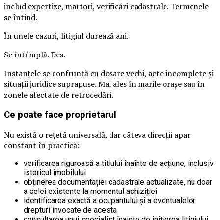
includ expertize, martori, verificări cadastrale. Termenele
se întind.
În unele cazuri, litigiul durează ani.
Se întâmplă. Des.
Instanțele se confruntă cu dosare vechi, acte incomplete și
situații juridice suprapuse. Mai ales în marile orașe sau în
zonele afectate de retrocedări.
Ce poate face proprietarul
Nu există o rețetă universală, dar câteva direcții apar
constant în practică:
verificarea riguroasă a titlului înainte de acțiune, inclusiv
istoricul imobilului
obținerea documentației cadastrale actualizate, nu doar
a celei existente la momentul achiziției
identificarea exactă a ocupantului și a eventualelor
drepturi invocate de acesta
consultarea unui specialist înainte de inițierea litigiului,