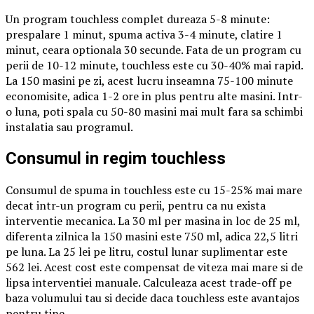
Un program touchless complet dureaza 5-8 minute:
prespalare 1 minut, spuma activa 3-4 minute, clatire 1
minut, ceara optionala 30 secunde. Fata de un program cu
perii de 10-12 minute, touchless este cu 30-40% mai rapid.
La 150 masini pe zi, acest lucru inseamna 75-100 minute
economisite, adica 1-2 ore in plus pentru alte masini. Intr-
o luna, poti spala cu 50-80 masini mai mult fara sa schimbi
instalatia sau programul.
Consumul in regim touchless
Consumul de spuma in touchless este cu 15-25% mai mare
decat intr-un program cu perii, pentru ca nu exista
interventie mecanica. La 30 ml per masina in loc de 25 ml,
diferenta zilnica la 150 masini este 750 ml, adica 22,5 litri
pe luna. La 25 lei pe litru, costul lunar suplimentar este
562 lei. Acest cost este compensat de viteza mai mare si de
lipsa interventiei manuale. Calculeaza acest trade-off pe
baza volumului tau si decide daca touchless este avantajos
pentru tine.