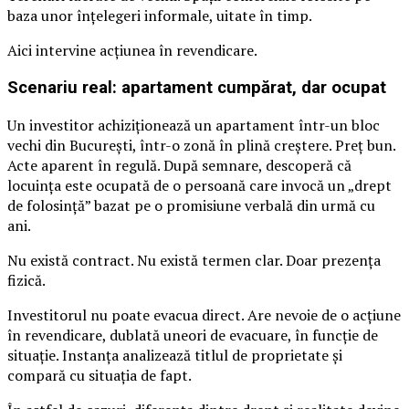
baza unor înțelegeri informale, uitate în timp.
Aici intervine acțiunea în revendicare.
Scenariu real: apartament cumpărat, dar ocupat
Un investitor achiziționează un apartament într-un bloc
vechi din București, într-o zonă în plină creștere. Preț bun.
Acte aparent în regulă. După semnare, descoperă că
locuința este ocupată de o persoană care invocă un „drept
de folosință” bazat pe o promisiune verbală din urmă cu
ani.
Nu există contract. Nu există termen clar. Doar prezența
fizică.
Investitorul nu poate evacua direct. Are nevoie de o acțiune
în revendicare, dublată uneori de evacuare, în funcție de
situație. Instanța analizează titlul de proprietate și
compară cu situația de fapt.