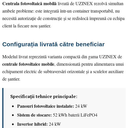
Centrala fotovoltaică mobilă
livrată de UZINEX rezolvă simultan
ambele probleme: este integrată într-un container transportabil, nu
necesită autorizație de construcție și se redislocă împreună cu echipa
client la fiecare nou șantier.
Configurația livrată către beneficiar
Modelul livrat reprezintă varianta compactă din gama UZINEX de
centrale fotovoltaice mobile
, dimensionată pentru alimentarea unui
echipament electric de subtraversări orizontale și a sculelor auxiliare
de șantier.
Specificații tehnice principale:
Panouri fotovoltaice instalate:
24 kW
Sistem de stocare:
52 kWh baterii LiFePO4
Invertor hibrid:
24 kW