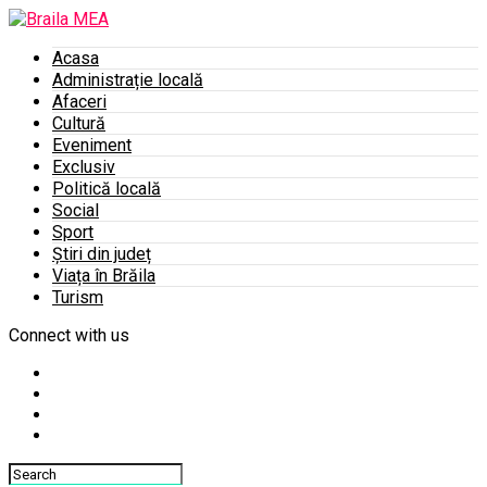
Acasa
Administrație locală
Afaceri
Cultură
Eveniment
Exclusiv
Politică locală
Social
Sport
Știri din județ
Viața în Brăila
Turism
Connect with us