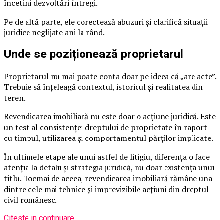
încetini dezvoltări întregi.
Pe de altă parte, ele corectează abuzuri și clarifică situații
juridice neglijate ani la rând.
Unde se poziționează proprietarul
Proprietarul nu mai poate conta doar pe ideea că „are acte”.
Trebuie să înțeleagă contextul, istoricul și realitatea din
teren.
Revendicarea imobiliară nu este doar o acțiune juridică. Este
un test al consistenței dreptului de proprietate în raport
cu timpul, utilizarea și comportamentul părților implicate.
În ultimele etape ale unui astfel de litigiu, diferența o face
atenția la detalii și strategia juridică, nu doar existența unui
titlu. Tocmai de aceea, revendicarea imobiliară rămâne una
dintre cele mai tehnice și imprevizibile acțiuni din dreptul
civil românesc.
Citeste in continuare