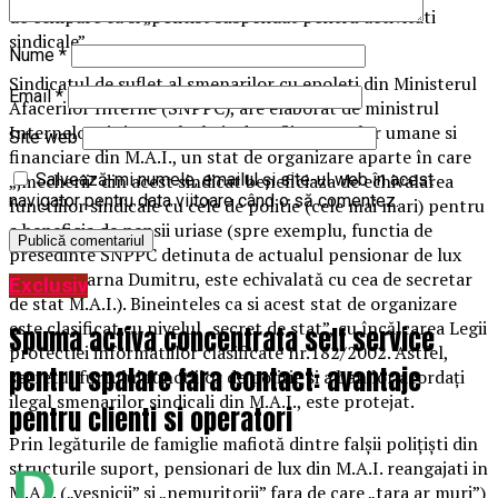
de echipare ca si „politist suspendat pentru activitati
sindicale” .
Nume
*
Sindicatul de suflet al smenarilor cu epoleti din Ministerul
Email
*
Afacerilor Interne (SNPPC), are elaborat de ministrul
Internelor si tinut sub cheie de sefii resurselor umane si
Site web
financiare din M.A.I., un stat de organizare aparte în care
„jmecherii” din acest sindicat beneficiaza de echivalarea
Salvează-mi numele, emailul și site-ul web în acest
navigator pentru data viitoare când o să comentez.
functiilor sindicale cu cele de politie (cele mai mari) pentru
a beneficia de pensii uriase (spre exemplu, functia de
presedinte SNPPC detinuta de actualul pensionar de lux
M.A.I., Coarna Dumitru, este echivalată cu cea de secretar
Exclusiv
de stat M.A.I.). Bineinteles ca si acest stat de organizare
este clasificat cu nivelul „secret de stat”, cu încălcarea Legii
Spuma activa concentrata self service
protectiei informatiilor clasificate nr.182/2002. Astfel,
pentru spalare fara contact: avantaje
secretul furtului functiilor de politie si a banilor acordați
ilegal smenarilor sindicali din M.A.I., este protejat.
pentru clienti si operatori
Prin legăturile de famiglie mafiotă dintre falșii polițiști din
structurile suport, pensionari de lux din M.A.I. reangajati in
M.A.I. („vesnicii” si „nemuritorii” fara de care „tara ar muri”)