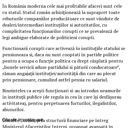
În România moderna cele mai profitabile afaceri sunt cele
cu statul. Statul român achiziționează la suprapret toate
rebuturile companiilor producătoare ce sunt vândute de
dealeri/intermediari instituțiilor si autoritatilor, cu
complicitatea funcționarilor corupti ce se prevalează de
legi ambigue elaborate de politicieni corupti.
Functionarii corupti care activează în instituțiile statului se
pensioneaza si, daca nu sunt cooptati în partide politice
pentru a ocupa o funcție politica ca drept răsplată pentru
„bunele servicii aduse partidului si păturii conducatoare”,
răman angajații instituției/autorității din care au plecat
prin pensionare, cumulind astfel pensia cu salariul.
Bineinteles ca acești funcționari si-au introdus neamurile
în instituții publice (de regula in cea în care își desfășurau
activitatea), pentru perpetuarea furturilor, ilegalistilor,
abuzurilor.
Dimofte Dorina, șefa structurii financiare pe întreg
Citeste in continuare
Ministerul Afaceristilor Interni, proaspat avansată în