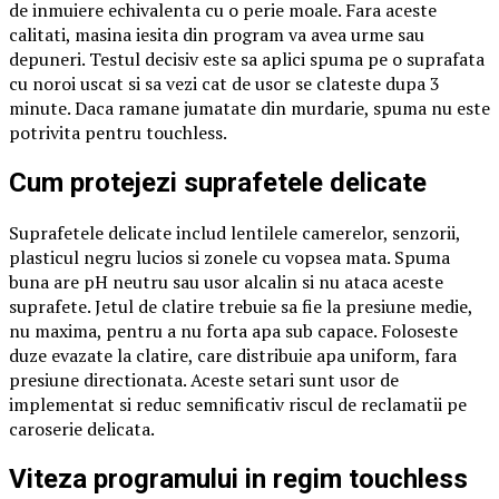
de inmuiere echivalenta cu o perie moale. Fara aceste
calitati, masina iesita din program va avea urme sau
depuneri. Testul decisiv este sa aplici spuma pe o suprafata
cu noroi uscat si sa vezi cat de usor se clateste dupa 3
minute. Daca ramane jumatate din murdarie, spuma nu este
potrivita pentru touchless.
Cum protejezi suprafetele delicate
Suprafetele delicate includ lentilele camerelor, senzorii,
plasticul negru lucios si zonele cu vopsea mata. Spuma
buna are pH neutru sau usor alcalin si nu ataca aceste
suprafete. Jetul de clatire trebuie sa fie la presiune medie,
nu maxima, pentru a nu forta apa sub capace. Foloseste
duze evazate la clatire, care distribuie apa uniform, fara
presiune directionata. Aceste setari sunt usor de
implementat si reduc semnificativ riscul de reclamatii pe
caroserie delicata.
Viteza programului in regim touchless