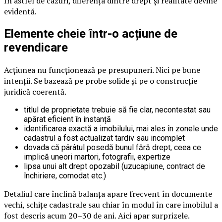
În astfel de cazuri, diferența dintre drept și realitate devine
evidentă.
Elemente cheie într-o acțiune de
revendicare
Acțiunea nu funcționează pe presupuneri. Nici pe bune
intenții. Se bazează pe probe solide și pe o construcție
juridică coerentă.
titlul de proprietate trebuie să fie clar, necontestat sau
apărat eficient în instanță
identificarea exactă a imobilului, mai ales în zonele unde
cadastrul a fost actualizat tardiv sau incomplet
dovada că pârâtul posedă bunul fără drept, ceea ce
implică uneori martori, fotografii, expertize
lipsa unui alt drept opozabil (uzucapiune, contract de
închiriere, comodat etc.)
Detaliul care înclină balanța apare frecvent în documente
vechi, schițe cadastrale sau chiar în modul în care imobilul a
fost descris acum 20–30 de ani. Aici apar surprizele.