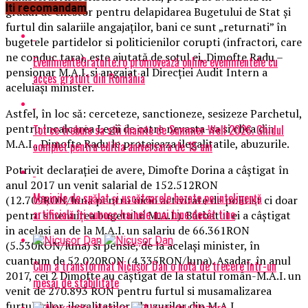
Iti recomandam
gradul de chestor pentru delapidarea Bugetului de Stat și
furtul din salariile angajaților, bani ce sunt „returnati” în
bugetele partidelor si politicienilor corupti (infractori, care
ne conduc tara), este ajutată de soțul ei, Dimofte Radu –
EvenimenteGratuite.ro promovează online evenimentele cu
pensionar M.A.I. si angajat al Direcției Audit Intern a
acces gratuit din România
aceluiași minister.
Astfel, în loc să: cerceteze, sanctioneze, sesizeze Parchetul,
pentru incalcarea Legii de catre nevasta-sa si clica din
Tot ce trebuie sa stii inainte de Summer Well 2026. Ghidul
M.A.I., Dimofte Radu le protejeaza ilegalitatile, abuzurile.
complet pentru editia aniversara de 15 ani
Potrivit declarației de avere, Dimofte Dorina a câștigat în
anul 2017 un venit salarial de 152.512RON
Mașinile de spălat și uscătoarele bazate pe inteligență
(12.709RON/luna pentru nicio activitate de politist ci doar
artificială îți cunosc hainele mai bine decât tine
pentru smenuirea bugetului M.A.I.). Bărbatul ei a câștigat
in acelasi an de la M.A.I. un salariu de 66.361RON
(5.530RON/luna) si pensie, de la același minister, în
cuantum de 52.020RON (4.335RON/luna). Așadar, în anul
Cum a transformat Nicușor Dan o notă de trecere într-un
2017, cei 2 Dimofte au câștigat de la statul român-M.A.I. un
mesaj de stabilitate
venit de 270.893 RON pentru furtul si musamalizarea
furtulurilor, ilegalitatilor, abuzurilor din M.A.I.