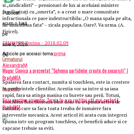
si „sindicalisti” – pensionari de lux ai aceluiasi minister
familiarizați cu „omerta”, s-a creat o mare comunitate
Publicat
infractionala ce pare indestructibila: „O mana spala pe alta,
acum o lună
iar amandoua fata” – zicala populara. Oare?. Va urma. (A.
Firicel).
pe
DIMOFTE Dorina – 2018.02.09
iulie 8, 2026
Articole pe aceiasi tema:
prima
De
Urmatorul
AlexandraM
Mugur Ciuvică a prezentat ”Schema partidelor create de securiști” |
BrailaMEA
Spalarea fara contact, numita si touchless, este in crestere
in preferintele clientilor. Acestia vor sa intre si sa iasa
Nu ratati
rapid, fara sa atinga masina cu burete sau perii. Totusi,
Siria aparține sirienilor, Turcia le-o va restitui cât mai curând |
touchless functioneaza bine doar cu o spuma activa de
BrailaMEA
calitate, care sa faca toata treaba de inmuiere fara
interventie mecanica. Acest articol iti arata cum integrezi
spuma intr-un program touchless, ce beneficii aduce si ce
capcane trebuie sa eviti.