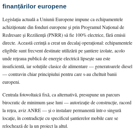
finanțărilor europene
Legislația actuală a Uniunii Europene impune ca echipamentele
achiziționate din fonduri europene și prin Programul Național de
Redresare și Reziliență (PNRR) să fie 100% electrice, fără emisii
directe. Această cerință a creat un decalaj operațional: echipamentele
eligibile sunt frecvent destinate utilizării pe șantiere izolate, acolo
unde rețeaua publică de energie electrică lipsește sau este
insuficientă, iar soluțiile clasice de alimentare — generatoarele diesel
— contravin chiar principiului pentru care s-au cheltuit banii
europeni.
Centrala fotovoltaică fixă, ca alternativă, presupune un parcurs
birocratic de minimum șase luni — autorizație de construcție, racord
la rețea, aviz ANRE — și o instalare permanentă într-o singură
locație, în contradicție cu specificul șantierelor mobile care se
relochează de la un proiect la altul.