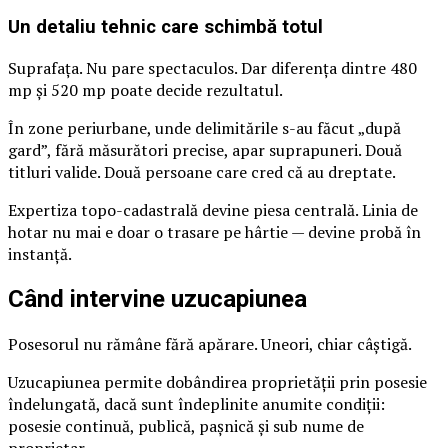
Un detaliu tehnic care schimbă totul
Suprafața. Nu pare spectaculos. Dar diferența dintre 480
mp și 520 mp poate decide rezultatul.
În zone periurbane, unde delimitările s-au făcut „după
gard”, fără măsurători precise, apar suprapuneri. Două
titluri valide. Două persoane care cred că au dreptate.
Expertiza topo-cadastrală devine piesa centrală. Linia de
hotar nu mai e doar o trasare pe hârtie — devine probă în
instanță.
Când intervine uzucapiunea
Posesorul nu rămâne fără apărare. Uneori, chiar câștigă.
Uzucapiunea permite dobândirea proprietății prin posesie
îndelungată, dacă sunt îndeplinite anumite condiții:
posesie continuă, publică, pașnică și sub nume de
proprietar.