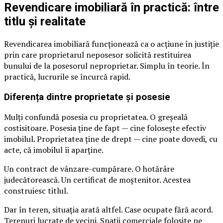
Revendicare imobiliară în practică: între
titlu și realitate
Revendicarea imobiliară funcționează ca o acțiune în justiție
prin care proprietarul neposesor solicită restituirea
bunului de la posesorul neproprietar. Simplu în teorie. În
practică, lucrurile se încurcă rapid.
Diferența dintre proprietate și posesie
Mulți confundă posesia cu proprietatea. O greșeală
costisitoare. Posesia ține de fapt — cine folosește efectiv
imobilul. Proprietatea ține de drept — cine poate dovedi, cu
acte, că imobilul îi aparține.
Un contract de vânzare-cumpărare. O hotărâre
judecătorească. Un certificat de moștenitor. Acestea
construiesc titlul.
Dar în teren, situația arată altfel. Case ocupate fără acord.
Terenuri lucrate de vecini. Spații comerciale folosite pe