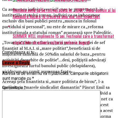
Cu asemenea indivizi „vesnici” care se perpetuează in
România evită să fie retrogradată în „JUNK”. Rolul decisiv al lui
instituțiile statului roman, indivizi ce se imbogatesc
Alexandru Nazare, în trecerea unui nou test important
exclusiv din bani publici pentru „munca in folosul
partidului si personal”, nu este de mirare ca „reforma
institutionala a statului roman” avansează spre Paleolitic.
SUMMER WELL implineste 15 ani. Festivalul care a transformat
muzica intr-un univers cultural revine in august
„Tovarășa” Dimofte Dorina, prin prisma funcției de sef
finanțist al M.A.I. si „mare politist”,beneficiază si de
Comenteaza si tu
majorarea salarială de 50%din salariul de baza „pentru
activități deosebite de politie”…desi, polițiștii adevărați
Leave a Reply
investighează furtul banului public (delapidarea),
nicidecum nu comit asemenea fapte.
Adresa ta de email nu va fi publicată.
Câmpurile obligatorii
sunt marcate cu
*
Aceeași șefa finantista si „mare politista de birou”, l-a
sprijinit pe „marele sindicalist diamantin” Păscut Emil sa
Comentariu
*
primească o pensie de 6.000RON/luna deși acest individ a
„castigat” doar 6 luni in 2017 o leafa de 10.000RON net ca
si președinte al sindicatului „Diamantul”. Anterior, acest
iindivid incasa doar salariul minim pe economie de la acest
sindicat si, de la Politia Capitalei, norma de hrana+norma