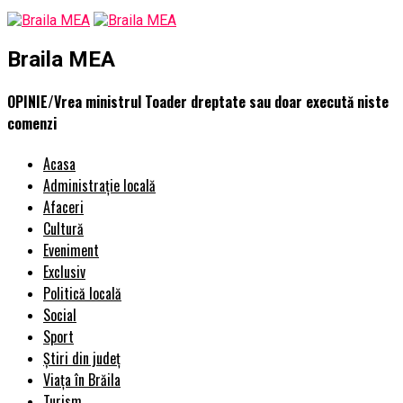
Braila MEA
OPINIE/Vrea ministrul Toader dreptate sau doar execută niste
comenzi
Acasa
Administrație locală
Afaceri
Cultură
Eveniment
Exclusiv
Politică locală
Social
Sport
Știri din județ
Viața în Brăila
Turism