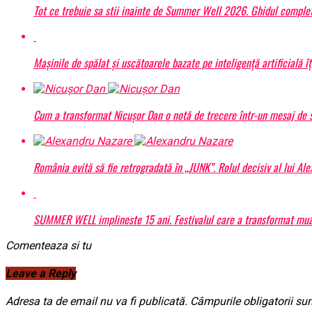
Tot ce trebuie sa stii inainte de Summer Well 2026. Ghidul complet
Mașinile de spălat și uscătoarele bazate pe inteligență artificială î
Cum a transformat Nicușor Dan o notă de trecere într-un mesaj de s
România evită să fie retrogradată în „JUNK”. Rolul decisiv al lui Al
SUMMER WELL implineste 15 ani. Festivalul care a transformat muzic
Comenteaza si tu
Leave a Reply
Adresa ta de email nu va fi publicată.
Câmpurile obligatorii su