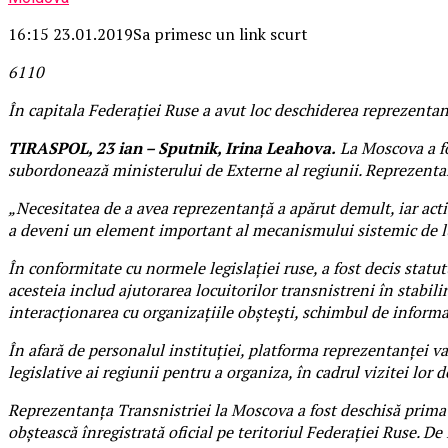
16:15 23.01.2019
Sa primesc un link scurt
61
1
0
În capitala Federației Ruse a avut loc deschiderea reprezentan
TIRASPOL, 23 ian – Sputnik, Irina Leahova.
La Moscova a fos
subordonează ministerului de Externe al regiunii. Reprezentanț
„Necesitatea de a avea reprezentanță a apărut demult, iar act
a deveni un element important al mecanismului sistemic de luc
În conformitate cu normele legislației ruse, a fost decis statu
acesteia includ ajutorarea locuitorilor transnistreni în stabili
interacționarea cu organizațiile obștești, schimbul de informa
În afară de personalul instituției, platforma reprezentanței va 
legislative ai regiunii pentru a organiza, în cadrul vizitei lor d
Reprezentanța Transnistriei la Moscova a fost deschisă prima 
obștească înregistrată oficial pe teritoriul Federației Ruse. De