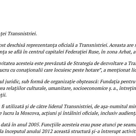
ței Transnistriei.
t deschisă reprezentanța oficială a Transnistriei. Aceasta are s
a se află în centrul capitalei Federației Ruse, în zona Arbat, a 
ivitatea acesteia este prevăzută de Strategia de dezvoltare a Tr
ru cu conaționalii care locuiesc peste hotare”, a menționat li
tul juridic, sub formă de organizație obștească: Fundația pentru 
rea relațiilor culturale, umanitare, socioeconomice ș. a., întreți
ții.
fi utilizată și de către liderul Transnistriei, de așa-numitul mi
e lucru la Moscova, acțiuni și întâlniri oficiale, inclusiv audienț
dată în anul 2005. Funcțiile acesteia erau puse atunci pe seama
 la începutul anului 2012 această structură și-a întrerupt activi