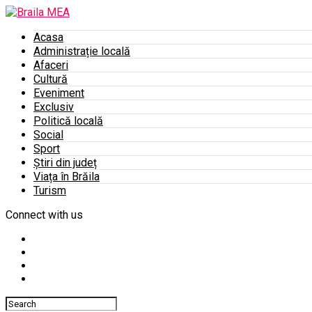
Acasa
Administrație locală
Afaceri
Cultură
Eveniment
Exclusiv
Politică locală
Social
Sport
Știri din județ
Viața în Brăila
Turism
Connect with us