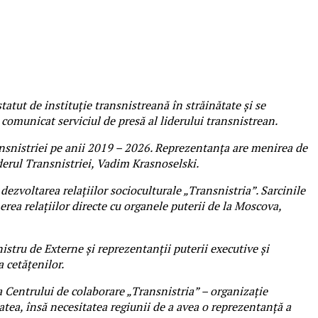
tatut de instituție transnistreană în străinătate și se
comunicat serviciul de presă al liderului transnistrean.
ansnistriei pe anii 2019 – 2026. Reprezentanța are menirea de
derul Transnistriei, Vadim Krasnoselski.
dezvoltarea relațiilor socioculturale „Transnistria”. Sarcinile
nerea relațiilor directe cu organele puterii de la Moscova,
nistru de Externe și reprezentanții puterii executive și
a cetățenilor.
 Centrului de colaborare „Transnistria” – organizație
tatea, însă necesitatea regiunii de a avea o reprezentanță a