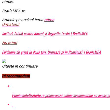
rămas.
BrailaMEA.ro
Articole pe aceiasi tema:
prima
Urmatorul
lovitură fatală pentru Kovesi și Augustin Lazăr! | BrailaMEA
Nu ratati
Epidemie de gripă în două ţări. Urmează şi în România? | BrailaMEA
Citeste in continuare
Iti recomandam
EvenimenteGratuite.ro promovează online evenimentele cu acces gr