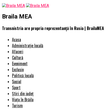
Braila MEA
Transnistria are propria reprezentanță în Rusia | BrailaMEA
Acasa
Administrație locală
Afaceri
Cultură
Eveniment
Exclusiv
Politică locală
Social
Sport
Știri din județ
Viața în Brăila
Turism