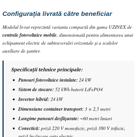
Configurația livrată către beneficiar
Modelul livrat reprezintă varianta compactă din gama UZINEX de
centrale fotovoltaice mobile
, dimensionată pentru alimentarea unui
echipament electric de subtraversări orizontale și a sculelor
auxiliare de șantier.
Specificații tehnice principale:
Panouri fotovoltaice instalate:
24 kW
Sistem de stocare:
52 kWh baterii LiFePO4
Invertor hibrid:
24 kW
Dimensiune container transport:
3 × 2,5 metri
Lungime panouri desfășurate:
~60 metri liniari
Conectică:
priză 220 V monofazic, priză 380 V trifazic,
priză încărcare auto electric