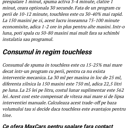
prespalare 1 minut, spuma activa 3-4 minute, clatire 1
minut, ceara optionala 30 secunde. Fata de un program cu
perii de 10-12 minute, touchless este cu 30-40% mai rapid.
La 150 masini pe zi, acest lucru inseamna 75-100 minute
economisite, adica 1-2 ore in plus pentru alte masini. Intr-o
luna, poti spala cu 50-80 masini mai mult fara sa schimbi
instalatia sau programul.
Consumul in regim touchless
Consumul de spuma in touchless este cu 15-25% mai mare
decat intr-un program cu perii, pentru ca nu exista
interventie mecanica. La 30 ml per masina in loc de 25 ml,
diferenta zilnica la 150 masini este 750 ml, adica 22,5 litri
pe luna. La 25 lei pe litru, costul lunar suplimentar este 562
lei. Acest cost este compensat de viteza mai mare si de lipsa
interventiei manuale. Calculeaza acest trade-off pe baza
volumului tau si decide daca touchless este avantajos pentru
tine.
Ce ofera MaxCars pentru spalare fara contact