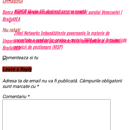
Urmatorul
HONOR Magic V6: designul care se poartă
Banca Angliei nu comentează subiectul returnării aurului Venezuelei |
BrailaMEA
Nu ratati
Zyxel Networks îmbunătățește guvernanța în materie de
securitate a produselor pentru a proteja IMM-urile și furnizorii de
Ungaria este interesată de gazul rusesc livrat prin Bulgaria și Serbia |
servicii de gestionare (MSP)
BrailaMEA
Comenteaza si tu
Leave a Reply
Adresa ta de email nu va fi publicată.
Câmpurile obligatorii
sunt marcate cu
*
Comentariu
*