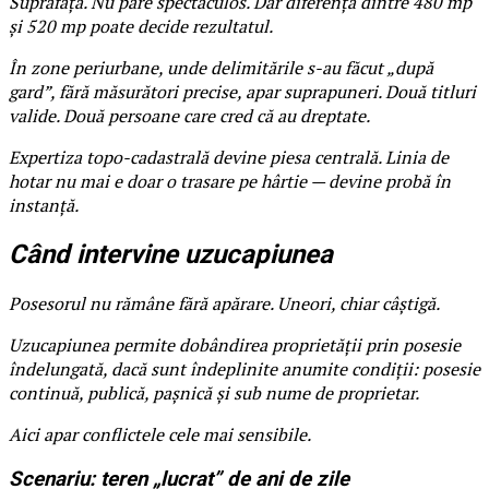
Suprafața. Nu pare spectaculos. Dar diferența dintre 480 mp
și 520 mp poate decide rezultatul.
În zone periurbane, unde delimitările s-au făcut „după
gard”, fără măsurători precise, apar suprapuneri. Două titluri
valide. Două persoane care cred că au dreptate.
Expertiza topo-cadastrală devine piesa centrală. Linia de
hotar nu mai e doar o trasare pe hârtie — devine probă în
instanță.
Când intervine uzucapiunea
Posesorul nu rămâne fără apărare. Uneori, chiar câștigă.
Uzucapiunea permite dobândirea proprietății prin posesie
îndelungată, dacă sunt îndeplinite anumite condiții: posesie
continuă, publică, pașnică și sub nume de proprietar.
Aici apar conflictele cele mai sensibile.
Scenariu: teren „lucrat” de ani de zile