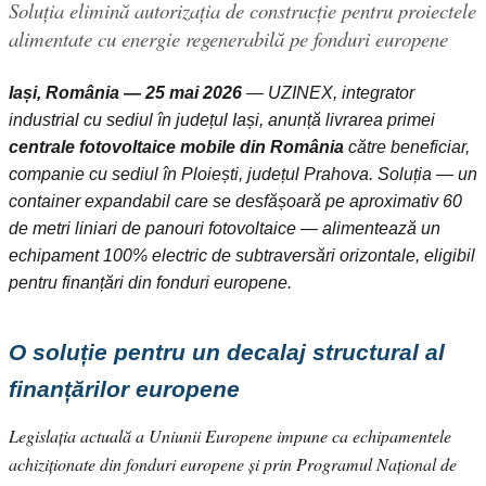
Soluția elimină autorizația de construcție pentru proiectele
alimentate cu energie regenerabilă pe fonduri europene
Iași, România — 25 mai 2026
— UZINEX, integrator
industrial cu sediul în județul Iași, anunță livrarea primei
centrale fotovoltaice mobile din România
către beneficiar,
companie cu sediul în Ploiești, județul Prahova. Soluția — un
container expandabil care se desfășoară pe aproximativ 60
de metri liniari de panouri fotovoltaice — alimentează un
echipament 100% electric de subtraversări orizontale, eligibil
pentru finanțări din fonduri europene.
O soluție pentru un decalaj structural al
finanțărilor europene
Legislația actuală a Uniunii Europene impune ca echipamentele
achiziționate din fonduri europene și prin Programul Național de