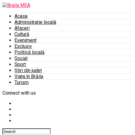
Acasa
Administrație locală
Afaceri
Cultură
Eveniment
Exclusiv
Politică locală
Social
Sport
Știri din județ
Viața în Brăila
Turism
Connect with us