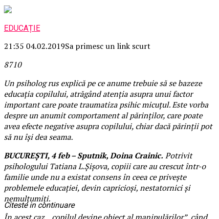
EDUCAȚIE
21:35 04.02.2019
Sa primesc un link scurt
87
1
0
Un psiholog rus explică pe ce anume trebuie să se bazeze
educaţia copilului, atrăgând atenţia asupra unui factor
important care poate traumatiza psihic micuţul. Este vorba
despre un anumit comportament al părinţilor, care poate
avea efecte negative asupra copilului, chiar dacă părinţii pot
să nu îşi dea seama.
BUCUREŞTI, 4 feb – Sputnik, Doina Crainic.
Potrivit
psihologului Tatiana L.Șișova, copiii care au crescut într-o
familie unde nu a existat consens în ceea ce privește
problemele educației, devin capricioşi, nestatornici şi
nemulţumiţi.
Citeste in continuare
În acest caz, „copilul devine obiect al manipulărilor”, când