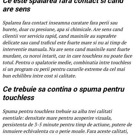
Ce este spalarea fara contact si cand
are sens
Spalarea fara contact inseamna curatare fara perii sau
burete, doar cu presiune, apa si chimicale. Are sens cand
clientii vor serviciu rapid, cand masinile au suprafete
delicate sau cand traficul este foarte mare si nu ai timp de
interventie manuala. Nu are sens cand masinile sunt foarte
murdare, cu noroi intarit, caz in care touchless nu poate face
totul. Pentru o spalatorie medie, combinatia intre touchless
si un program cu perii pentru cazurile extreme da cel mai
bun echilibru intre cost si calitate.
Ce trebuie sa contina o spuma pentru
touchless
Spuma pentru touchless trebuie sa aiba trei calitati
esentiale: densitate mare pentru acoperire vizuala,
persistenta de 3-5 minute pentru timp de actiune, putere de
inmuiere echivalenta cu o perie moale. Fara aceste calitati,