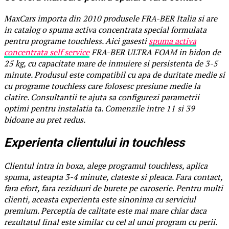
MaxCars importa din 2010 produsele FRA-BER Italia si are
in catalog o spuma activa concentrata special formulata
pentru programe touchless. Aici gasesti
spuma activa
concentrata self service
FRA-BER ULTRA FOAM in bidon de
25 kg, cu capacitate mare de inmuiere si persistenta de 3-5
minute. Produsul este compatibil cu apa de duritate medie si
cu programe touchless care folosesc presiune medie la
clatire. Consultantii te ajuta sa configurezi parametrii
optimi pentru instalatia ta. Comenzile intre 11 si 39
bidoane au pret redus.
Experienta clientului in touchless
Clientul intra in boxa, alege programul touchless, aplica
spuma, asteapta 3-4 minute, clateste si pleaca. Fara contact,
fara efort, fara reziduuri de burete pe caroserie. Pentru multi
clienti, aceasta experienta este sinonima cu serviciul
premium. Perceptia de calitate este mai mare chiar daca
rezultatul final este similar cu cel al unui program cu perii.