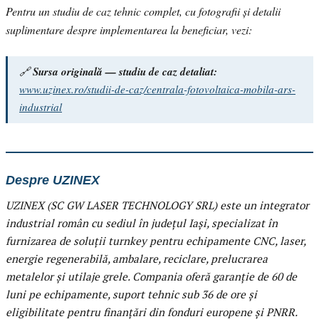
Pentru un studiu de caz tehnic complet, cu fotografii și detalii
suplimentare despre implementarea la beneficiar, vezi:
🔗
Sursa originală — studiu de caz detaliat:
www.uzinex.ro/studii-de-caz/centrala-fotovoltaica-mobila-ars-
industrial
Despre UZINEX
UZINEX (SC GW LASER TECHNOLOGY SRL) este un integrator
industrial român cu sediul în județul Iași, specializat în
furnizarea de soluții turnkey pentru echipamente CNC, laser,
energie regenerabilă, ambalare, reciclare, prelucrarea
metalelor și utilaje grele. Compania oferă garanție de 60 de
luni pe echipamente, suport tehnic sub 36 de ore și
eligibilitate pentru finanțări din fonduri europene și PNRR.