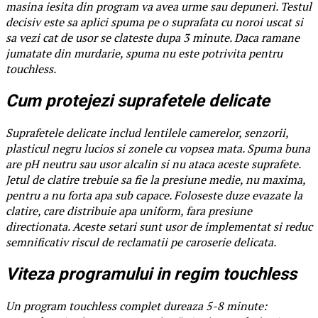
masina iesita din program va avea urme sau depuneri. Testul
decisiv este sa aplici spuma pe o suprafata cu noroi uscat si
sa vezi cat de usor se clateste dupa 3 minute. Daca ramane
jumatate din murdarie, spuma nu este potrivita pentru
touchless.
Cum protejezi suprafetele delicate
Suprafetele delicate includ lentilele camerelor, senzorii,
plasticul negru lucios si zonele cu vopsea mata. Spuma buna
are pH neutru sau usor alcalin si nu ataca aceste suprafete.
Jetul de clatire trebuie sa fie la presiune medie, nu maxima,
pentru a nu forta apa sub capace. Foloseste duze evazate la
clatire, care distribuie apa uniform, fara presiune
directionata. Aceste setari sunt usor de implementat si reduc
semnificativ riscul de reclamatii pe caroserie delicata.
Viteza programului in regim touchless
Un program touchless complet dureaza 5-8 minute: