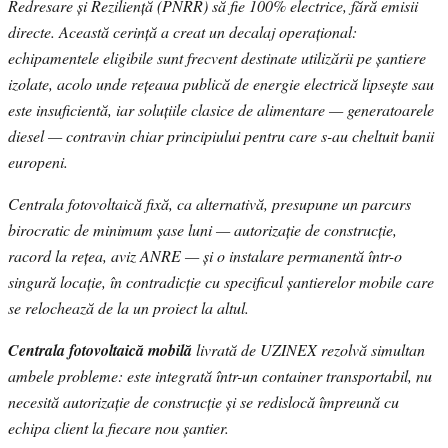
Redresare și Reziliență (PNRR) să fie 100% electrice, fără emisii
directe. Această cerință a creat un decalaj operațional:
echipamentele eligibile sunt frecvent destinate utilizării pe șantiere
izolate, acolo unde rețeaua publică de energie electrică lipsește sau
este insuficientă, iar soluțiile clasice de alimentare — generatoarele
diesel — contravin chiar principiului pentru care s-au cheltuit banii
europeni.
Centrala fotovoltaică fixă, ca alternativă, presupune un parcurs
birocratic de minimum șase luni — autorizație de construcție,
racord la rețea, aviz ANRE — și o instalare permanentă într-o
singură locație, în contradicție cu specificul șantierelor mobile care
se relochează de la un proiect la altul.
Centrala fotovoltaică mobilă
livrată de UZINEX rezolvă simultan
ambele probleme: este integrată într-un container transportabil, nu
necesită autorizație de construcție și se redislocă împreună cu
echipa client la fiecare nou șantier.