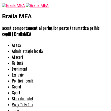
Braila MEA
acest comportament al părinţilor poate traumatiza psihic
copiii | BrailaMEA
Acasa
Administrație locală
Afaceri
Cultură
Eveniment
Exclusiv
Politică locală
Social
Sport
Știri din județ
Viața în Brăila
Turism