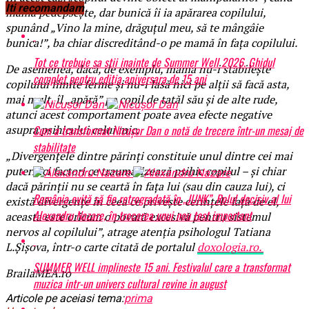
Iti recomandam
mama pedepseşte, dar bunică îi ia apărarea copilului,
spunând „Vino la mine, drăguțul meu, să te mângâie
bunica!”, ba chiar discreditând-o pe mamă în faţa copilului.
Tot ce trebuie sa stii inainte de Summer Well 2026. Ghidul
De asemenea, dacă, de exemplu, mama nu-i stabilește
complet pentru editia aniversara de 15 ani
copilului limite ferme şi nu-i lasă nici pe alții să facă asta,
mai mult, îl „apără” pe copil de tatăl său și de alte rude,
atunci acest comportament poate avea efecte negative
Cum a transformat Nicușor Dan o notă de trecere într-un mesaj de
asupra psihicului celui mic.
stabilitate
„Divergențele dintre părinți constituie unul dintre cei mai
puternici factori ce traumatizează psihic copilul – și chiar
dacă părinții nu se ceartă în fața lui (sau din cauza lui), ci
România evită să fie retrogradată în „JUNK”. Rolul decisiv al lui
există divergențe în ceea ce privește cerințele față de el,
Alexandru Nazare, în trecerea unui nou test important
aceasta este oricum o povară excesivă pentru sistemul
nervos al copilului”, atrage atenţia psihologul Tatiana
L.Șișova, într-o carte citată de portalul
doxologia.ro.
SUMMER WELL implineste 15 ani. Festivalul care a transformat
BrailaMEA.ro
muzica intr-un univers cultural revine in august
Articole pe aceiasi tema:
prima