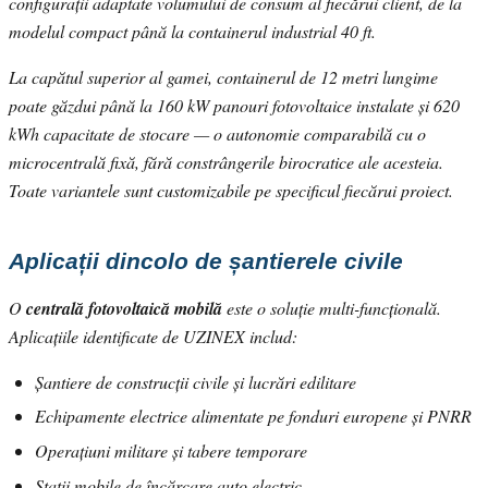
configurații adaptate volumului de consum al fiecărui client, de la
modelul compact până la containerul industrial 40 ft.
La capătul superior al gamei, containerul de 12 metri lungime
poate găzdui până la 160 kW panouri fotovoltaice instalate și 620
kWh capacitate de stocare — o autonomie comparabilă cu o
microcentrală fixă, fără constrângerile birocratice ale acesteia.
Toate variantele sunt customizabile pe specificul fiecărui proiect.
Aplicații dincolo de șantierele civile
O
centrală fotovoltaică mobilă
este o soluție multi-funcțională.
Aplicațiile identificate de UZINEX includ:
Șantiere de construcții civile și lucrări edilitare
Echipamente electrice alimentate pe fonduri europene și PNRR
Operațiuni militare și tabere temporare
Stații mobile de încărcare auto electric