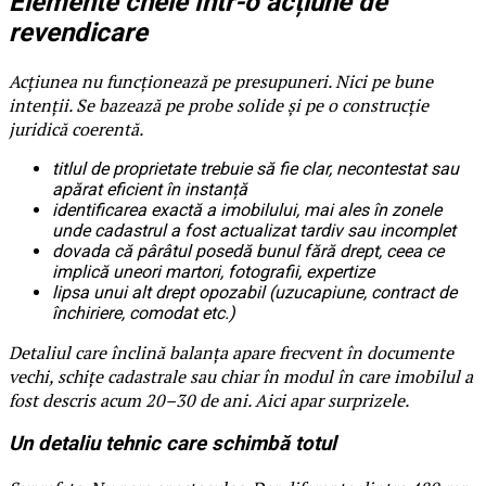
Elemente cheie într-o acțiune de
revendicare
Acțiunea nu funcționează pe presupuneri. Nici pe bune
intenții. Se bazează pe probe solide și pe o construcție
juridică coerentă.
titlul de proprietate trebuie să fie clar, necontestat sau
apărat eficient în instanță
identificarea exactă a imobilului, mai ales în zonele
unde cadastrul a fost actualizat tardiv sau incomplet
dovada că pârâtul posedă bunul fără drept, ceea ce
implică uneori martori, fotografii, expertize
lipsa unui alt drept opozabil (uzucapiune, contract de
închiriere, comodat etc.)
Detaliul care înclină balanța apare frecvent în documente
vechi, schițe cadastrale sau chiar în modul în care imobilul a
fost descris acum 20–30 de ani. Aici apar surprizele.
Un detaliu tehnic care schimbă totul