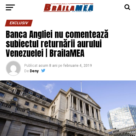
EXCLUSIV
Banca Angliei nu comentează
subiectul returnării aurului
Venezuelei | BrailaMEA
Publicat
acum 8 ani
pe
februarie 4, 2019
De
Deny