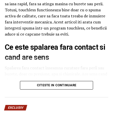
sa iasa rapid, fara sa atinga masina cu burete sau perii.
Totusi, touchless functioneaza bine doar cu o spuma
activa de calitate, care sa faca toata treaba de inmuiere
fara interventie mecanica. Acest articol iti arata cum
integrezi spuma intr-un program touchless, ce beneficii
aduce si ce capcane trebuie sa eviti.
Ce este spalarea fara contact si
cand are sens
Spalarea fara contact inseamna curatare fara perii sau
burete, doar cu presiune, apa si chimicale. Are sens cand
clientii vor serviciu rapid, cand masinile au suprafete
delicate sau cand traficul este foarte mare si nu ai timp
CITESTE IN CONTINUARE
de interventie manuala. Nu are sens cand masinile sunt
foarte murdare, cu noroi intarit, caz in care touchless
nu poate face totul. Pentru o spalatorie medie,
EXCLUSIV
combinatia intre touchless si un program cu perii