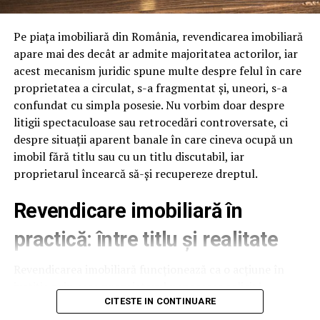
delicate
Suprafetele delicate includ lentilele camerelor, senzorii,
Pe piața imobiliară din România, revendicarea imobiliară
plasticul negru lucios si zonele cu vopsea mata. Spuma
apare mai des decât ar admite majoritatea actorilor, iar
buna are pH neutru sau usor alcalin si nu ataca aceste
acest mecanism juridic spune multe despre felul în care
suprafete. Jetul de clatire trebuie sa fie la presiune
proprietatea a circulat, s-a fragmentat și, uneori, s-a
medie, nu maxima, pentru a nu forta apa sub capace.
confundat cu simpla posesie. Nu vorbim doar despre
Foloseste duze evazate la clatire, care distribuie apa
litigii spectaculoase sau retrocedări controversate, ci
uniform, fara presiune directionata. Aceste setari sunt
despre situații aparent banale în care cineva ocupă un
usor de implementat si reduc semnificativ riscul de
imobil fără titlu sau cu un titlu discutabil, iar
reclamatii pe caroserie delicata.
proprietarul încearcă să-și recupereze dreptul.
Viteza programului in regim
Revendicare imobiliară în
touchless
practică: între titlu și realitate
Un program touchless complet dureaza 5-8 minute:
Revendicarea imobiliară funcționează ca o acțiune în
prespalare 1 minut, spuma activa 3-4 minute, clatire 1
justiție prin care proprietarul neposesor solicită
minut, ceara optionala 30 secunde. Fata de un program
restituirea bunului de la posesorul neproprietar. Simplu
CITESTE IN CONTINUARE
cu perii de 10-12 minute, touchless este cu 30-40% mai