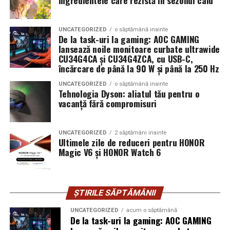
Ingredientele care rezistă în sezonul cald
intervenit timp de peste 15 ani.
pe teren accidentat
Când decide să vândă terenul, descoperă că altcineva îl
UNCATEGORIZED
o săptămână inainte
revendică.
De la task-uri la gaming: AOC GAMING
lansează noile monitoare curbate ultrawide
Configurația conectică a fost dimensionată conform cerințelor
CU34G4CA și CU34G4ZCA, cu USB-C,
Nu mai e doar o discuție despre acte. Devine o analiză a
beneficiarului. La cerere, modelul poate fi extins cu prize
încărcare de până la 90 W și până la 250 Hz
comportamentului în timp. Instanța cântărește
suplimentare, sisteme de iluminat exterior, monitorizare la
pasivitatea proprietarului versus acțiunile concrete ale
UNCATEGORIZED
o săptămână inainte
distanță și conectivitate GSM.
Tehnologia Dyson: aliatul tău pentru o
posesorului.
vacanță fără compromisuri
Procedura în instanță: ritm și
Gama completă: de la 3 metri la 12 metri
UNCATEGORIZED
2 săptămâni inainte
lungime container
blocaje
Ultimele zile de reduceri pentru HONOR
Magic V6 și HONOR Watch 6
Modelul livrat către beneficiar reprezintă varianta de intrare a
Procesele de revendicare nu se rezolvă rapid. Dosarele
centrale fotovoltaice
gamei UZINEX. Producătorul oferă
includ expertize, martori, verificări cadastrale.
mobile
în configurații adaptate volumului de consum al fiecărui
Termenele se întind.
ȘTIRILE SĂPTĂMÂNII
client, de la modelul compact până la containerul industrial 40 ft.
UNCATEGORIZED
acum o săptămână
În unele cazuri, litigiul durează ani.
La capătul superior al gamei, containerul de 12 metri lungime
De la task-uri la gaming: AOC GAMING