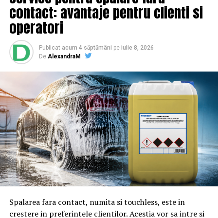
contact: avantaje pentru clienti si
BrailaMEA.ro
operatori
ARTICOLE PE ACEIASI TEMA:
PRIMA
Publicat
acum 4 săptămâni
pe
iulie 8, 2026
De
AlexandraM
URMATORUL
Guaido cheamă armata să treacă de partea lui |
BrailaMEA
NU RATATI
acest comportament al părinţilor poate traumatiza
psihic copiii | BrailaMEA
Spalarea fara contact, numita si touchless, este in
crestere in preferintele clientilor. Acestia vor sa intre si