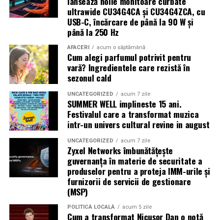
lansează noile monitoare curbate
poate găzdui până la 160 kW panouri fotovoltaice instalate și 620
Se întâmplă. Des.
ultrawide CU34G4CA și CU34G4ZCA, cu
kWh capacitate de stocare — o autonomie comparabilă cu o
USB-C, încărcare de până la 90 W și
Instanțele se confruntă cu dosare vechi, acte
microcentrală fixă, fără constrângerile birocratice ale acesteia.
până la 250 Hz
incomplete și situații juridice suprapuse. Mai ales în
Toate variantele sunt customizabile pe specificul fiecărui proiect.
AFACERI
acum o săptămână
marile orașe sau în zonele afectate de retrocedări.
Cum alegi parfumul potrivit pentru
vară? Ingredientele care rezistă în
Aplicații dincolo de șantierele civile
Ce poate face proprietarul
sezonul cald
centrală fotovoltaică mobilă
O
este o soluție multi-funcțională.
Nu există o rețetă universală, dar câteva direcții apar
UNCATEGORIZED
acum 7 zile
SUMMER WELL implineste 15 ani.
Aplicațiile identificate de UZINEX includ:
constant în practică:
Festivalul care a transformat muzica
intr-un univers cultural revine in august
Șantiere de construcții civile și lucrări edilitare
verificarea riguroasă a titlului înainte de acțiune,
inclusiv istoricul imobilului
UNCATEGORIZED
acum 7 zile
Echipamente electrice alimentate pe fonduri europene
Zyxel Networks îmbunătățește
obținerea documentației cadastrale actualizate, nu
guvernanța în materie de securitate a
și PNRR
produselor pentru a proteja IMM-urile și
doar a celei existente la momentul achiziției
furnizorii de servicii de gestionare
Operațiuni militare și tabere temporare
identificarea exactă a ocupantului și a eventualelor
(MSP)
drepturi invocate de acesta
Stații mobile de încărcare auto electric
POLITICĂ LOCALĂ
acum 5 zile
Cum a transformat Nicușor Dan o notă
consultarea unui specialist înainte de inițierea