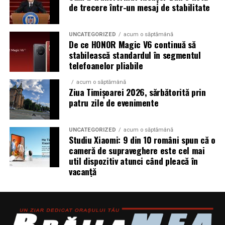
Evenimente outdoor și festivaluri
de trecere într-un mesaj de stabilitate
litigiului, pentru a evita strategii greșite
Operațiuni de ajutor umanitar în zone fără
Pentru cei care nu știu de unde să înceapă, există și
infrastructură energetică
UNCATEGORIZED
acum o săptămână
opțiuni rapide de orientare.
O intrebare juridica gratuita
De ce HONOR Magic V6 continuă să
poate clarifica direcția inițială, fără costuri și fără
stabilească standardul în segmentul
angajamente, aici gasesti un avocat online gratuit gata
telefoanelor pliabile
„Există un decalaj
sa iti raspunda la intrebari.
structural între
acum o săptămână
Ziua Timișoarei 2026, sărbătorită prin
Greșeli frecvente în
cerințele actuale ale
patru zile de evenimente
fondurilor europene —
revendicarea imobiliară
UNCATEGORIZED
acum o săptămână
care impun
Studiu Xiaomi: 9 din 10 români spun că o
Mulți proprietari pornesc acțiunea cu o încredere
cameră de supraveghere este cel mai
echipamente 100%
excesivă în actele lor. Apoi apar problemele.
util dispozitiv atunci când pleacă în
electrice — și
vacanță
Se bazează pe contracte incomplete. Ignoră situația din
capacitatea reală a
teren. Subestimează apărarea pârâtului.
infrastructurii de a livra
Uneori, pierd.
energie acolo unde se