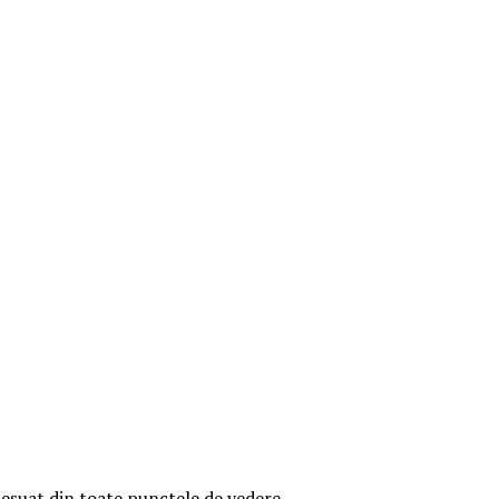
ng eșuat din toate punctele de vedere