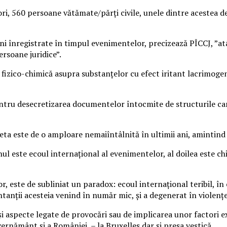
ri, 560 persoane vătămate/părți civile, unele dintre acestea de
ini înregistrate în timpul evenimentelor, precizează PÎCCJ, ”at
ersoane juridice”.
izico-chimică asupra substanțelor cu efect iritant lacrimogen f
entru desecretizarea documentelor întocmite de structurile care
heta este de o amploare nemaiîntâlnită în ultimii ani, amintind
unul este ecoul internațional al evenimentelor, al doilea este ch
r, este de subliniat un paradox: ecoul internațional teribil, î
entanții acesteia venind în număr mic, și a degenerat în violenț
și aspecte legate de provocări sau de implicarea unor factori e
vernământ și a României – la Bruxelles dar și presa vestică.