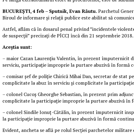
BUCUREȘTI, 4 feb – Sputnik, Evan Răutu.
Parchetul General
Biroul de informare şi relaţii publice este abilitat să comuni
Astfel, aflăm că în dosarul penal privind ”incidentele violent
de suspecții” precizați de PÎCCJ încă din 21 septembrie 2018.
Aceștia sunt:
– maior Cazan Laurenţiu Valentin, în prezent împuternicit dir
serviciu, participaţie improprie la purtare abuzivă în formă co
– comisar şef de poliţie Chirică Mihai Dan, secretar de stat pe
complicitate la abuz în serviciu și complicitate la participaţ
– colonel Cucoș Gheorghe Sebastian, în prezent prim adjunct 
complicitate la participație improprie la purtare abuzivă în
– colonel Sindile Ionuț-Cătălin, în prezent împuternicit insp
la participație improprie la purtare abuzivă în formă contin
Evident, ancheta se află pe rolul Secției parchetelor militare