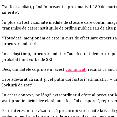
”Au fost audiați, până în prezent, aproximativ 1.180 de marto
suferite”.
În plus au fost vizionate mediile de stocare care conțin imag
transmise de către instituțiile de ordine publică sau de alte p
”Totodată, menționăm că este în curs de efectuare expertiza f
procurorii militari.
În același timp, procurorii militari ”au efectuat demersuri p
probabil fiind vorba de SRI.
Deci, din datele cuprinse în acest
comunicat
, rezultă că anc
Este adevărat că sunt și cel puțin doi factori ”stimulativi” – 
lovitură de stat”.
În acest context, pe lângă extraordinarul efort al procurorilo
avut practic nicio idee clară, nu a fost ”al diasporei”, reprez
Este interesant de văzut dacă procurorii vor scoate la iveală 
violențe pentru a lansa un șir de acuze contra coaliției de gu