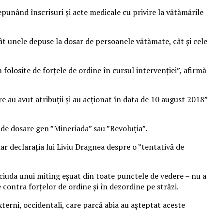
punând înscrisuri și acte medicale cu privire la vătămările
ât unele depuse la dosar de persoanele vătămate, cât și cele
olosite de forțele de ordine în cursul intervenției”, afirmă
 au avut atribuții și au acționat în data de 10 august 2018” –
 de dosare gen ”Mineriada” sau ”Revoluția”.
iar declarația lui Liviu Dragnea despre o ”tentativă de
n ciuda unui miting eșuat din toate punctele de vedere – nu a
e contra forțelor de ordine și în dezordine pe străzi.
xterni, occidentali, care parcă abia au așteptat aceste