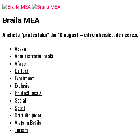
Braila MEA
Ancheta ”protestului” din 10 august – cifre oficiale… de necrezu
Acasa
Administrație locală
Afaceri
Cultură
Eveniment
Exclusiv
Politică locală
Social
Sport
Știri din județ
Viața în Brăila
Turism