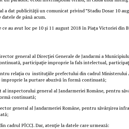
 a dat publicității un comunicat privind ”Stadiu Dosar 10 augu
ce datele de până acum.
e ce au avut loc pe 10 și 11 august 2018 în Piața Victoriei din
ector general al Direcţiei Generale de Jandarmi a Municipiului
ntinuată, participaţie improprie la fals intelectual, participaţ
ntru relaţia cu instituţiile prefectului din cadrul Ministerului
ie improprie la purtare abuzivă în formă continuată;
al inspectorului general al Jandarmeriei Române, pentru săvârș
 formă continuată;
ector general al Jandarmeriei Române, pentru săvârșirea infrac
uată;
 din cadrul PÎCCJ. Dar, atenție la datele care urmează: