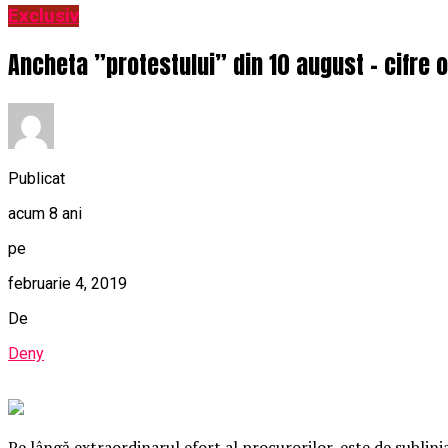
Exclusiv
Ancheta ”protestului” din 10 august – cifre 
Publicat
acum 8 ani
pe
februarie 4, 2019
De
Deny
Pe lângă extraordinarul efort al procurorilor, este de sublin