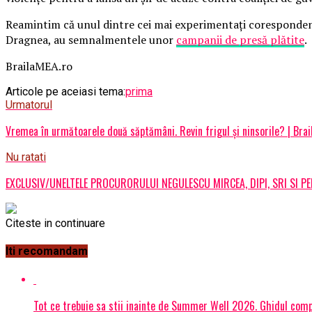
Reamintim că unul dintre cei mai experimentați corespondenți 
Dragnea, au semnalmentele unor
campanii de presă plătite
.
BrailaMEA.ro
Articole pe aceiasi tema:
prima
Urmatorul
Vremea în următoarele două săptămâni. Revin frigul şi ninsorile? | Bra
Nu ratati
EXCLUSIV/UNELTELE PROCURORULUI NEGULESCU MIRCEA, DIPI, SRI SI PE
Citeste in continuare
Iti recomandam
Tot ce trebuie sa stii inainte de Summer Well 2026. Ghidul compl