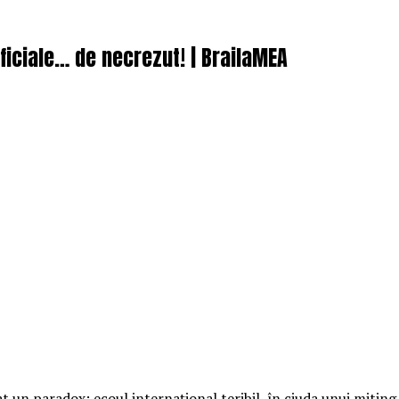
oficiale… de necrezut! | BrailaMEA
iat un paradox: ecoul internațional teribil, în ciuda unui miti