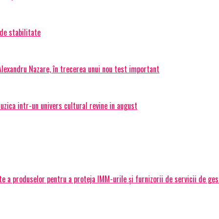
de stabilitate
 Alexandru Nazare, în trecerea unui nou test important
ica intr-un univers cultural revine in august
 a produselor pentru a proteja IMM-urile și furnizorii de servicii de ge