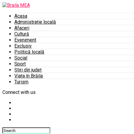
Acasa
Administrație locală
Afaceri
Cultură
Eveniment
Exclusiv
Politică locală
Social
Sport
Știri din județ
Viața în Brăila
Turism
Connect with us