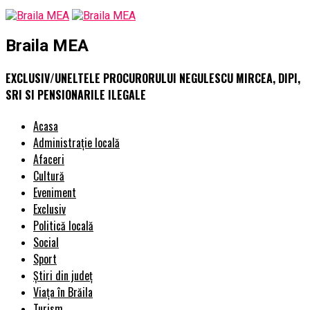
Braila MEA
EXCLUSIV/UNELTELE PROCURORULUI NEGULESCU MIRCEA, DIPI,
SRI SI PENSIONARILE ILEGALE
Acasa
Administrație locală
Afaceri
Cultură
Eveniment
Exclusiv
Politică locală
Social
Sport
Știri din județ
Viața în Brăila
Turism