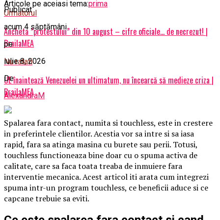
Articole pe aceiasi tema:
prima
Publicat
Urmatorul
acum 4 săptămâni
Ancheta ”protestului” din 10 august – cifre oficiale… de necrezut! |
BrailaMEA
pe
iulie 8, 2026
Nu ratati
De
UE înaintează Venezuelei un ultimatum, nu încearcă să medieze criza |
BrailaMEA
AlexandraM
Spalarea fara contact, numita si touchless, este in crestere
in preferintele clientilor. Acestia vor sa intre si sa iasa
rapid, fara sa atinga masina cu burete sau perii. Totusi,
touchless functioneaza bine doar cu o spuma activa de
calitate, care sa faca toata treaba de inmuiere fara
interventie mecanica. Acest articol iti arata cum integrezi
spuma intr-un program touchless, ce beneficii aduce si ce
capcane trebuie sa eviti.