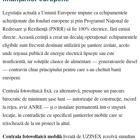
Legislația actuală a Uniunii Europene impune ca echipamentele
achiziționate din fonduri europene și prin Programul Național de
Redresare și Reziliență (PNRR) să fie 100% electrice, fără emisii
directe. Această cerință a creat un decalaj operațional: echipamentele
eligibile sunt frecvent destinate utilizării pe șantiere izolate, acolo
unde rețeaua publică de energie electrică lipsește sau este
insuficientă, iar soluțiile clasice de alimentare — generatoarele diesel
— contravin chiar principiului pentru care s-au cheltuit banii
europeni.
Centrala fotovoltaică fixă, ca alternativă, presupune un parcurs
birocratic de minimum șase luni — autorizație de construcție, racord
la rețea, aviz ANRE — și o instalare permanentă într-o singură
locație, în contradicție cu specificul șantierelor mobile care se
relochează de la un proiect la altul.
Centrala fotovoltaică mobilă
livrată de UZINEX rezolvă simultan