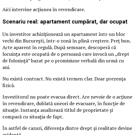
Aici intervine acțiunea în revendicare.
Scenariu real: apartament cumpărat, dar ocupat
Un investitor achiziționează un apartament într-un bloc
vechi din București, într-o zonă în plină creștere. Preț bun.
Acte aparent în regulă. După semnare, descoperă că
locuința este ocupată de o persoană care invocă un „drept
de folosință” bazat pe o promisiune verbală din urmă cu
ani.
Nu există contract. Nu există termen clar. Doar prezența
fizică.
Investitorul nu poate evacua direct. Are nevoie de o acțiune
în revendicare, dublată uneori de evacuare, în funcție de
situație. Instanța analizează titlul de proprietate și
compară cu situația de fapt.
În astfel de cazuri, diferența dintre drept și realitate devine
evidentă.