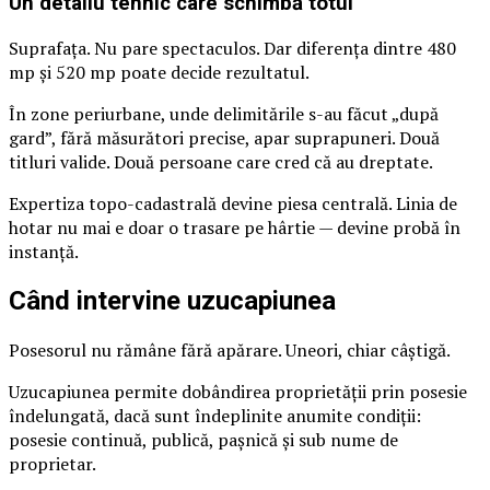
Un detaliu tehnic care schimbă totul
Suprafața. Nu pare spectaculos. Dar diferența dintre 480
mp și 520 mp poate decide rezultatul.
În zone periurbane, unde delimitările s-au făcut „după
gard”, fără măsurători precise, apar suprapuneri. Două
titluri valide. Două persoane care cred că au dreptate.
Expertiza topo-cadastrală devine piesa centrală. Linia de
hotar nu mai e doar o trasare pe hârtie — devine probă în
instanță.
Când intervine uzucapiunea
Posesorul nu rămâne fără apărare. Uneori, chiar câștigă.
Uzucapiunea permite dobândirea proprietății prin posesie
îndelungată, dacă sunt îndeplinite anumite condiții:
posesie continuă, publică, pașnică și sub nume de
proprietar.