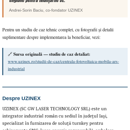
eligibile pentru finanțările UE.”
Andrei-Sorin Baciu
, co-fondator
UZINEX
Pentru un studiu de caz tehnic complet, cu fotografii și detalii
suplimentare despre implementarea la beneficiar, vezi:
Sursa originală — studiu de caz detaliat:
🔗
www.uzinex.ro/studii-de-caz/centrala-fotovoltaica-mobila-ars-
industrial
Despre UZINEX
UZINEX (SC GW LASER TECHNOLOGY SRL) este un
integrator industrial român cu sediul în județul Iași,
specializat în furnizarea de soluții turnkey pentru