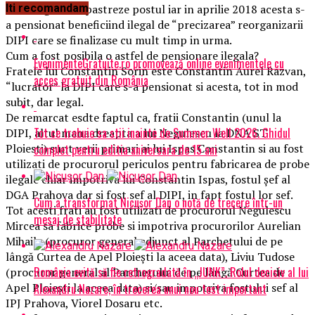
era obligat sa ii pastreze postul iar in aprilie 2018 acesta s-
Iti recomandam
a pensionat beneficiind ilegal de “precizarea” reorganizarii
DIPI care se finalizase cu mult timp in urma.
Cum a fost posibila o astfel de pensionare ilegala?
EvenimenteGratuite.ro promovează online evenimentele cu
Fratele lui Constantin Sorin este Constantin Aurel Razvan,
acces gratuit din România
“lucrator” la DIPI care s-a pensionat si acesta, tot in mod
subit, dar legal.
De remarcat esdte faptul ca, fratii Constantin (unul la
Tot ce trebuie sa stii inainte de Summer Well 2026. Ghidul
DIPI, altul mana dreapta a lui Negulescu la DNA ST
Ploiesti) sunt verii primari ai lui Ispas Constantin si au fost
complet pentru editia aniversara de 15 ani
utilizati de procurorul periculos pentru fabricarea de probe
ilegale chiar impotriva lui Constantin Ispas, fostul șef al
DGA Prahova dar si fost sef al DIPI, in fapt fostul lor sef.
Cum a transformat Nicușor Dan o notă de trecere într-un
Tot acesti frati au fost utilizati de procurorul Negulescu
mesaj de stabilitate
Mircea sa fabrice probe si impotriva procurorilor Aurelian
Mihaila (procuror general adjunct al Parchetului de pe
lângă Curtea de Apel Ploiești la aceea data), Liviu Tudose
România evită să fie retrogradată în „JUNK”. Rolul decisiv al lui
(procuror general al Parchetului de pe lângă Curtea de
Apel Ploiești la aceea data) si/sau impotriva fostului sef al
Alexandru Nazare, în trecerea unui nou test important
IPJ Prahova, Viorel Dosaru etc.