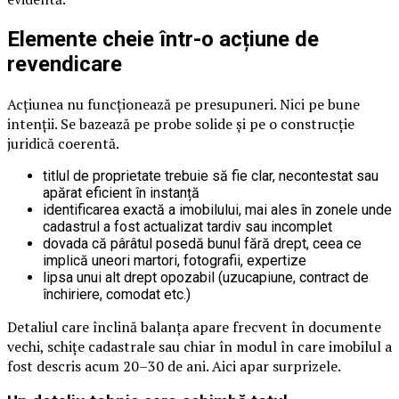
Elemente cheie într-o acțiune de
revendicare
Acțiunea nu funcționează pe presupuneri. Nici pe bune
intenții. Se bazează pe probe solide și pe o construcție
juridică coerentă.
titlul de proprietate trebuie să fie clar, necontestat sau
apărat eficient în instanță
identificarea exactă a imobilului, mai ales în zonele unde
cadastrul a fost actualizat tardiv sau incomplet
dovada că pârâtul posedă bunul fără drept, ceea ce
implică uneori martori, fotografii, expertize
lipsa unui alt drept opozabil (uzucapiune, contract de
închiriere, comodat etc.)
Detaliul care înclină balanța apare frecvent în documente
vechi, schițe cadastrale sau chiar în modul în care imobilul a
fost descris acum 20–30 de ani. Aici apar surprizele.