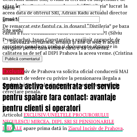
către Înalta Curte in urma dosarului “Distileria” lucrat la
Nume
*
aceea data de ofiterul SRI, Adrian Radu actualul director
general al ziarului Incisiv de Prahova.
Email
*
De remarcat este faptul ca, in dosarul “Distileria” pe baza
Site web
caruia a fost condamnat tatal sefului de la DIPI (Silviu
Dumitrache), Ispas Constantin a sprijinit organele de
Salvează-mi numele, emailul și site-ul web în acest
cercetare penala cu probe si documente obtinute in
navigator pentru data viitoare când o să comentez.
calitatea sa de sef al DIPI Prahova la aceea vreme. (Cristina
T.).
Exclusiv
N.R – Incisiv de Prahova va solicita oficial conducerii MAI
un punct de vedere cu privire la pensionarea ilegala a
Spuma activa concentrata self service
uneltei lui Portocala si, ulterior va sesiza organele de
cerectare penala.
pentru spalare fara contact: avantaje
.
pentru clienti si operatori
Articolul
EXCLUSIV/UNELTELE PROCURORULUI
NEGULESCU MIRCEA, DIPI, SRI SI PENSIONARILE
ILEGALE
apare prima dată în
Ziarul Incisiv de Prahova
.