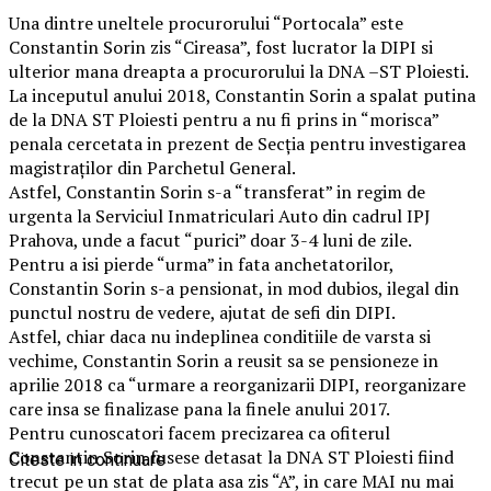
Una dintre uneltele procurorului “Portocala” este
Constantin Sorin zis “Cireasa”, fost lucrator la DIPI si
ulterior mana dreapta a procurorului la DNA –ST Ploiesti.
La inceputul anului 2018, Constantin Sorin a spalat putina
de la DNA ST Ploiesti pentru a nu fi prins in “morisca”
penala cercetata in prezent de Secţia pentru investigarea
magistraţilor din Parchetul General.
Astfel, Constantin Sorin s-a “transferat” in regim de
urgenta la Serviciul Inmatriculari Auto din cadrul IPJ
Prahova, unde a facut “purici” doar 3-4 luni de zile.
Pentru a isi pierde “urma” in fata anchetatorilor,
Constantin Sorin s-a pensionat, in mod dubios, ilegal din
punctul nostru de vedere, ajutat de sefi din DIPI.
Astfel, chiar daca nu indeplinea conditiile de varsta si
vechime, Constantin Sorin a reusit sa se pensioneze in
aprilie 2018 ca “urmare a reorganizarii DIPI, reorganizare
care insa se finalizase pana la finele anului 2017.
Pentru cunoscatori facem precizarea ca ofiterul
Constantin Sorin fusese detasat la DNA ST Ploiesti fiind
Citeste in continuare
trecut pe un stat de plata asa zis “A”, in care MAI nu mai