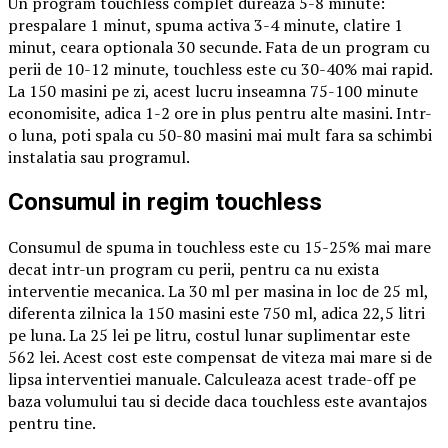
Un program touchless complet dureaza 5-8 minute:
prespalare 1 minut, spuma activa 3-4 minute, clatire 1
minut, ceara optionala 30 secunde. Fata de un program cu
perii de 10-12 minute, touchless este cu 30-40% mai rapid.
La 150 masini pe zi, acest lucru inseamna 75-100 minute
economisite, adica 1-2 ore in plus pentru alte masini. Intr-
o luna, poti spala cu 50-80 masini mai mult fara sa schimbi
instalatia sau programul.
Consumul in regim touchless
Consumul de spuma in touchless este cu 15-25% mai mare
decat intr-un program cu perii, pentru ca nu exista
interventie mecanica. La 30 ml per masina in loc de 25 ml,
diferenta zilnica la 150 masini este 750 ml, adica 22,5 litri
pe luna. La 25 lei pe litru, costul lunar suplimentar este
562 lei. Acest cost este compensat de viteza mai mare si de
lipsa interventiei manuale. Calculeaza acest trade-off pe
baza volumului tau si decide daca touchless este avantajos
pentru tine.