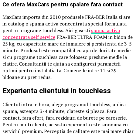
Ce ofera MaxCars pentru spalare fara contact
MaxCars importa din 2010 produsele FRA-BER Italia si are
in catalog o spuma activa concentrata special formulata
pentru programe touchless. Aici gasesti
spuma activa
concentrata self service
FRA-BER ULTRA FOAM in bidon de
25 kg, cu capacitate mare de inmuiere si persistenta de 3-5
minute. Produsul este compatibil cu apa de duritate medie
si cu programe touchless care folosesc presiune medie la
clatire. Consultantii te ajuta sa configurezi parametrii
optimi pentru instalatia ta. Comenzile intre 11 si 39
bidoane au pret redus.
Experienta clientului in touchless
Clientul intra in boxa, alege programul touchless, aplica
spuma, asteapta 3-4 minute, clateste si pleaca. Fara
contact, fara efort, fara reziduuri de burete pe caroserie.
Pentru multi clienti, aceasta experienta este sinonima cu
serviciul premium. Perceptia de calitate este mai mare chiar