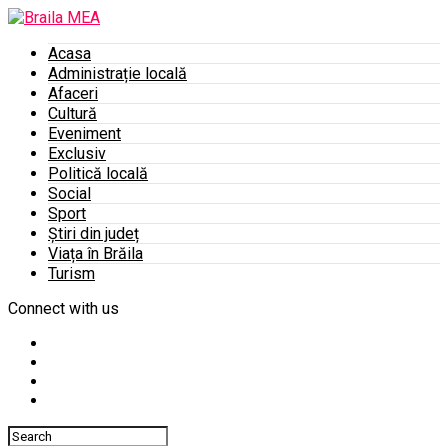
Acasa
Administrație locală
Afaceri
Cultură
Eveniment
Exclusiv
Politică locală
Social
Sport
Știri din județ
Viața în Brăila
Turism
Connect with us