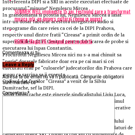
Interferenta DIPI si a SRI in aceste executari efectuate de
procurorul “minune” Negulescu Mircea
SUMMER WELL implineste 15 ani. Festivalul care a transformat
In grandomania si prostia lui, Negulescu Mircea a lasat
muzica intr-un univers cultural revine in august
intr-un dosar fabricat acestora inregistrari audio si
stenograme din care reies ca cei de la DIPI Prahova,
respectiv unul dintre fratii “Cireasa” a primit ordin de la
HONOR Magic V6: designul care se poartă
superiorii de la DIPI Central pentru fabricarea de probe si
executarea lui Ispas Constantin.
Comenteaza si tu
Procurorul Negulescu Mircea nici nu s-a mai chinuit sa
“perie” dosarele fabricate doar era pe cai mari si cei
Leave a Reply
executati erau pe “culoarele” judecatorilor din Prahova care
aveau ca sarcina sa ii execute.
Adresa ta de email nu va fi publicată.
Câmpurile obligatorii
Ordinul dat fratilor “Cireasa” a venit de la Silviu
sunt marcate cu
*
Dumitrache, sef la DIPI.
Comentariu
*
Silviu Dumitrache este ginerele sindicalistului Liviu Luca,
care a fost anchetat de către procu¬rorii DNA în primul
dosar de corupție legat de deturnarea fondurilor operative
de la DIPI si ulterior “spalat” ca la “Nufarul”.
De asemenea, Silviu Dumitrache este baiatul colonelului
SRI, Gheorghe Dumitrache care a fost condamnat alaturi de
Generalul maior SRI, Ovidiu la trei ani cu suspendare de