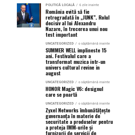
POLITICĂ LOCALĂ
6 zile inainte
România evită să fie
retrogradată în „JUNK”. Rolul
decisiv al lui Alexandru
Nazare, în trecerea unui nou
test important
UNCATEGORIZED
o săptămână inainte
SUMMER WELL implineste 15
ani. Festivalul care a
transformat muzica intr-un
univers cultural revine in
august
UNCATEGORIZED
o săptămână inainte
HONOR Magic V6: designul
care se poartă
UNCATEGORIZED
o săptămână inainte
Zyxel Networks îmbunătățește
guvernanța în materie de
securitate a produselor pentru
a proteja IMM-urile și
furnizorii de servicii de