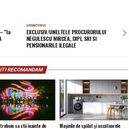
URMATORUL
– ”Ia
EXCLUSIV/UNELTELE PROCURORULUI
A
NEGULESCU MIRCEA, DIPI, SRI SI
PENSIONARILE ILEGALE
ITI RECOMANDAM
trebuie sa stii inainte de
Mașinile de spălat și uscătoarele