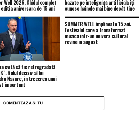
 Well 2026. Ghidul complet
bazate pe inteligență artificială îți
 editia aniversara de 15 ani
cunosc hainele mai bine decât tine
SUMMER WELL implineste 15 ani.
Festivalul care a transformat
muzica intr-un univers cultural
revine in august
a evită să fie retrogradată
K”. Rolul decisiv al lui
dru Nazare, în trecerea unui
st important
COMENTEAZA SI TU