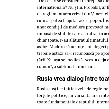
“De ce UE se consideră în drept să di
internațională? Nu știu. Probabil, ar fi
de reglementarea crizei din Venezuela
cum ar putea fi ajutat acest popor. În
unor condiții de mediere provoacă ma
impusă de statele care au intrat în ac
chiar toate, s-au alăturat ultimatului
astăzi Maduro să anunțe noi alegeri p
trebuie astăzi să-l recunoască pe opon
țării. Nu așa se mediază. Acesta deja
comun”, a subliniat ministrul.
Rusia vrea dialog între toa
Rusia susține inițiativele de reglemen
forțele politice, iar varianta unei i
toate fundamentele dreptului interna