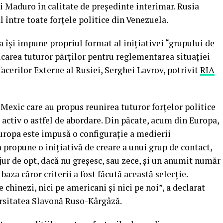
i Maduro în calitate de președinte interimar. Rusia
l între toate forțele politice din Venezuela.
a își impune propriul format al inițiativei “grupului de
licarea tuturor părților pentru reglementarea situației
acerilor Externe al Rusiei, Serghei Lavrov, potrivit
RIA
Mexic care au propus reunirea tuturor forțelor politice
activ o astfel de abordare. Din păcate, acum din Europa,
ropa este impusă o configurație a medierii
propune o inițiativă de creare a unui grup de contact,
 jur de opt, dacă nu greșesc, sau zece, și un anumit număr
baza căror criterii a fost făcută această selecție.
 chinezi, nici pe americani și nici pe noi”, a declarat
ersitatea Slavonă Ruso-Kârgâză.