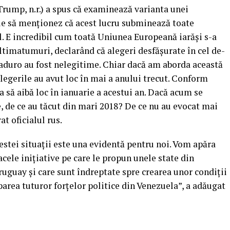
 Trump, n.r.) a spus că examinează varianta unei
uie să menționez că acest lucru subminează toate
. E incredibil cum toată Uniunea Europeană iarăși s-a
ultimatumuri, declarând că alegeri desfășurate în cel de-
aduro au fost nelegitime. Chiar dacă am aborda această
legerile au avut loc în mai a anului trecut. Conform
 să aibă loc în ianuarie a acestui an. Dacă acum se
e, de ce au tăcut din mari 2018? De ce nu au evocat mai
t oficialul rus.
estei situații este una evidentă pentru noi. Vom apăra
cele inițiative pe care le propun unele state din
ruguay și care sunt îndreptate spre crearea unor condiții
parea tuturor forțelor politice din Venezuela”, a adăugat