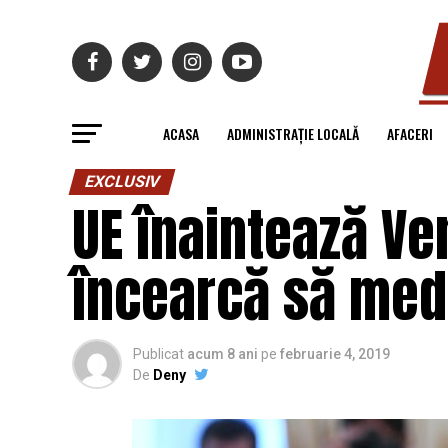
ACASA
ADMINISTRAȚIE LOCALĂ
AFACERI
EXCLUSIV
UE înaintează Ve
încearcă să medi
Publicat
acum 8 ani
pe
februarie 4, 2019
De
Deny