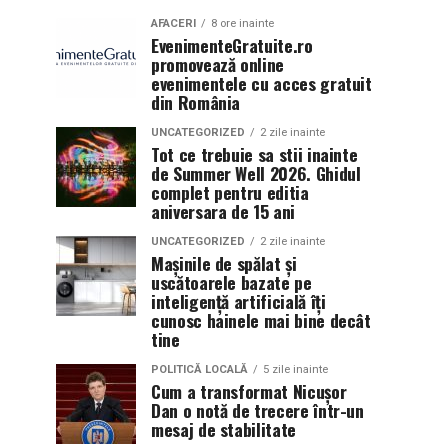
AFACERI
8 ore inainte
EvenimenteGratuite.ro
promovează online
evenimentele cu acces gratuit
din România
UNCATEGORIZED
2 zile inainte
Tot ce trebuie sa stii inainte
de Summer Well 2026. Ghidul
complet pentru editia
aniversara de 15 ani
UNCATEGORIZED
2 zile inainte
Mașinile de spălat și
uscătoarele bazate pe
inteligență artificială îți
cunosc hainele mai bine decât
tine
POLITICĂ LOCALĂ
5 zile inainte
Cum a transformat Nicușor
Dan o notă de trecere într-un
mesaj de stabilitate