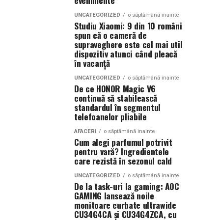
evenimente
UNCATEGORIZED
o săptămână inainte
Studiu Xiaomi: 9 din 10 români
spun că o cameră de
supraveghere este cel mai util
dispozitiv atunci când pleacă
în vacanță
UNCATEGORIZED
o săptămână inainte
De ce HONOR Magic V6
continuă să stabilească
standardul în segmentul
telefoanelor pliabile
AFACERI
o săptămână inainte
Cum alegi parfumul potrivit
pentru vară? Ingredientele
care rezistă în sezonul cald
UNCATEGORIZED
o săptămână inainte
De la task-uri la gaming: AOC
GAMING lansează noile
monitoare curbate ultrawide
CU34G4CA și CU34G4ZCA, cu