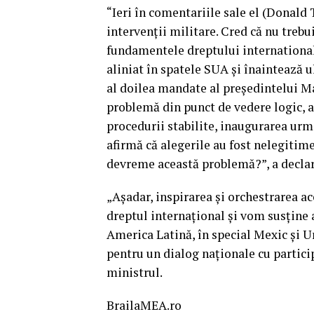
“Ieri în comentariile sale el (Donald
intervenții militare. Cred că nu treb
fundamentele dreptului international
aliniat în spatele SUA și înaintează 
al doilea mandate al președintelui M
problemă din punct de vedere logic, a
procedurii stabilite, inaugurarea urma
afirmă că alegerile au fost nelegitim
devreme această problemă?”, a declara
„Așadar, inspirarea și orchestrarea ac
dreptul internațional și vom susține a
America Latină, în special Mexic și U
pentru un dialog naționale cu partici
ministrul.
BrailaMEA.ro