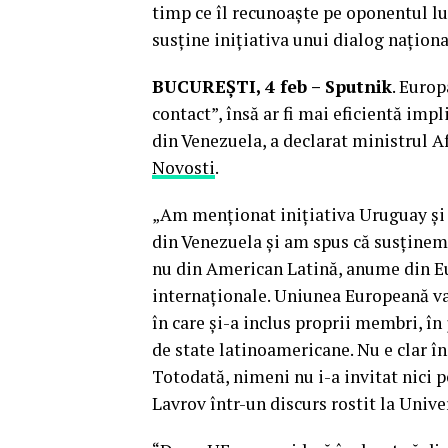
timp ce îl recunoaște pe oponentul lu
susține inițiativa unui dialog naționa
BUCUREȘTI, 4 feb – Sputnik
. Europ
contact”, însă ar fi mai eficientă imp
din Venezuela, a declarat ministrul Af
Novosti
.
„Am menționat inițiativa Uruguay și 
din Venezuela și am spus că susținem 
nu din American Latină, anume din Eu
internaționale. Uniunea Europeană va 
în care și-a inclus proprii membri, în
de state latinoamericane. Nu e clar în 
Totodată, nimeni nu i-a invitat nici pe
Lavrov într-un discurs rostit la Univ