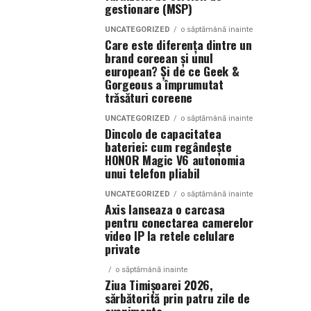
gestionare (MSP)
UNCATEGORIZED
o săptămână inainte
Care este diferența dintre un
brand coreean și unul
european? Și de ce Geek &
Gorgeous a împrumutat
trăsături coreene
UNCATEGORIZED
o săptămână inainte
Dincolo de capacitatea
bateriei: cum regândește
HONOR Magic V6 autonomia
unui telefon pliabil
UNCATEGORIZED
o săptămână inainte
Axis lanseaza o carcasa
pentru conectarea camerelor
video IP la retele celulare
private
o săptămână inainte
Ziua Timișoarei 2026,
sărbătorită prin patru zile de