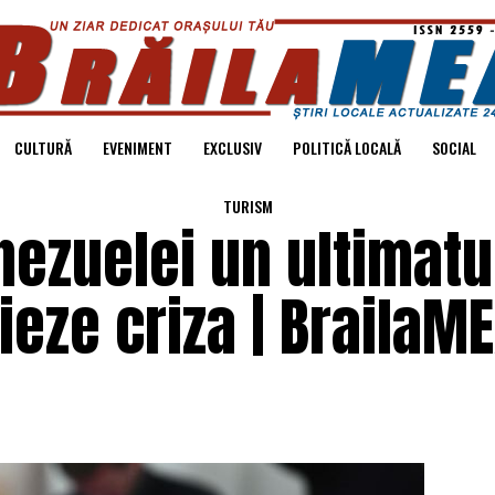
CULTURĂ
EVENIMENT
EXCLUSIV
POLITICĂ LOCALĂ
SOCIAL
TURISM
nezuelei un ultimat
eze criza | BrailaM