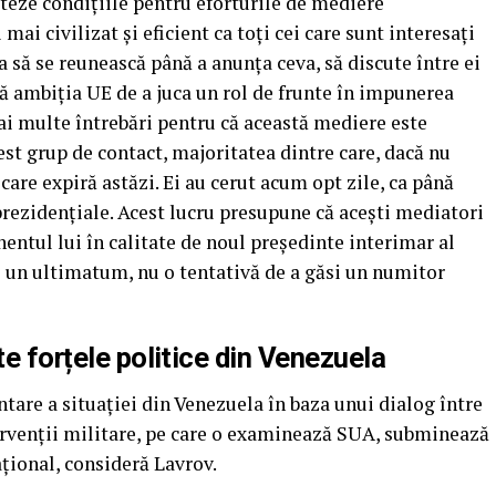
cteze condițiile pentru eforturile de mediere
 mai civilizat și eficient ca toți cei care sunt interesați
 să se reunească până a anunța ceva, să discute între ei
să ambiția UE de a juca un rol de frunte în impunerea
i multe întrebări pentru că această mediere este
est grup de contact, majoritatea dintre care, dacă nu
 care expiră astăzi. Ei au cerut acum opt zile, ca până
rezidențiale. Acest lucru presupune că acești mediatori
entul lui în calitate de noul președinte interimar al
 e un ultimatum, nu o tentativă de a găsi un numitor
te forțele politice din Venezuela
tare a situației din Venezuela în baza unui dialog între
ntervenții militare, pe care o examinează SUA, subminează
țional, consideră Lavrov.