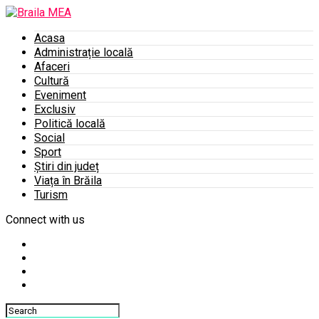
Acasa
Administrație locală
Afaceri
Cultură
Eveniment
Exclusiv
Politică locală
Social
Sport
Știri din județ
Viața în Brăila
Turism
Connect with us