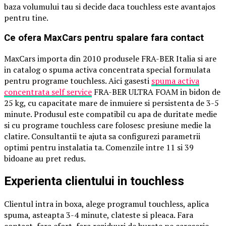
baza volumului tau si decide daca touchless este avantajos
pentru tine.
Ce ofera MaxCars pentru spalare fara contact
MaxCars importa din 2010 produsele FRA-BER Italia si are
in catalog o spuma activa concentrata special formulata
pentru programe touchless. Aici gasesti
spuma activa
concentrata self service
FRA-BER ULTRA FOAM in bidon de
25 kg, cu capacitate mare de inmuiere si persistenta de 3-5
minute. Produsul este compatibil cu apa de duritate medie
si cu programe touchless care folosesc presiune medie la
clatire. Consultantii te ajuta sa configurezi parametrii
optimi pentru instalatia ta. Comenzile intre 11 si 39
bidoane au pret redus.
Experienta clientului in touchless
Clientul intra in boxa, alege programul touchless, aplica
spuma, asteapta 3-4 minute, clateste si pleaca. Fara
contact, fara efort, fara reziduuri de burete pe caroserie.