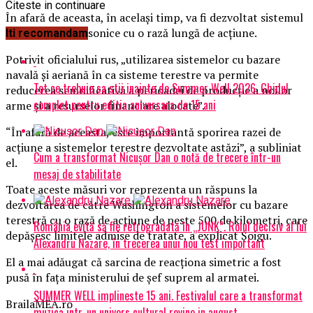
Citeste in continuare
În afară de aceasta, în același timp, va fi dezvoltat sistemul
de rachete hipersonice cu o rază lungă de acțiune.
Iti recomandam
Potrivit oficialului rus, „utilizarea sistemelor cu bazare
navală și aeriană în ca sisteme terestre va permite
Tot ce trebuie sa stii inainte de Summer Well 2026. Ghidul
reducerea semnificativă a perioadei de producție a noilor
complet pentru editia aniversara de 15 ani
arme și a resurselor financiare alocate”.
“În afară de aceasta, este importantă sporirea razei de
acțiune a sistemelor terestre dezvoltate astăzi”, a subliniat
Cum a transformat Nicușor Dan o notă de trecere într-un
el.
mesaj de stabilitate
Toate aceste măsuri vor reprezenta un răspuns la
dezvoltarea de către Washington a sistemelor cu bazare
terestră cu o rază de acțiune de peste 500 de kilometri, care
România evită să fie retrogradată în „JUNK”. Rolul decisiv al lui
depășesc limitele admise de tratate, a explicat Șoigu.
Alexandru Nazare, în trecerea unui nou test important
El a mai adăugat că sarcina de reacționa simetric a fost
pusă în fața ministerului de șef suprem al armatei.
SUMMER WELL implineste 15 ani. Festivalul care a transformat
BrailaMEA.ro
muzica intr-un univers cultural revine in august