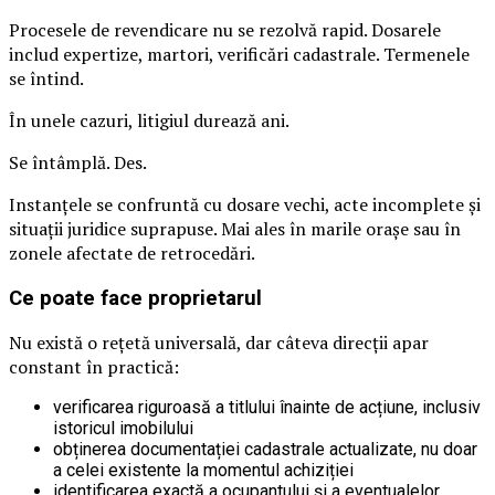
Procesele de revendicare nu se rezolvă rapid. Dosarele
includ expertize, martori, verificări cadastrale. Termenele
se întind.
În unele cazuri, litigiul durează ani.
Se întâmplă. Des.
Instanțele se confruntă cu dosare vechi, acte incomplete și
situații juridice suprapuse. Mai ales în marile orașe sau în
zonele afectate de retrocedări.
Ce poate face proprietarul
Nu există o rețetă universală, dar câteva direcții apar
constant în practică:
verificarea riguroasă a titlului înainte de acțiune, inclusiv
istoricul imobilului
obținerea documentației cadastrale actualizate, nu doar
a celei existente la momentul achiziției
identificarea exactă a ocupantului și a eventualelor