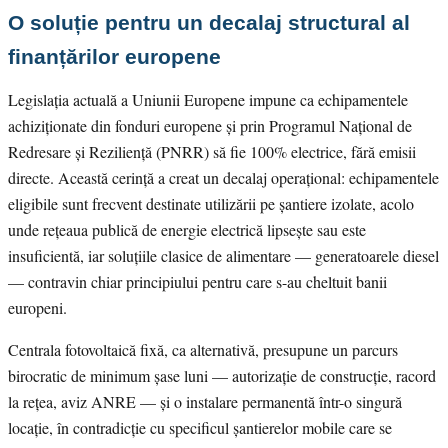
O soluție pentru un decalaj structural al
finanțărilor europene
Legislația actuală a Uniunii Europene impune ca echipamentele
achiziționate din fonduri europene și prin Programul Național de
Redresare și Reziliență (PNRR) să fie 100% electrice, fără emisii
directe. Această cerință a creat un decalaj operațional: echipamentele
eligibile sunt frecvent destinate utilizării pe șantiere izolate, acolo
unde rețeaua publică de energie electrică lipsește sau este
insuficientă, iar soluțiile clasice de alimentare — generatoarele diesel
— contravin chiar principiului pentru care s-au cheltuit banii
europeni.
Centrala fotovoltaică fixă, ca alternativă, presupune un parcurs
birocratic de minimum șase luni — autorizație de construcție, racord
la rețea, aviz ANRE — și o instalare permanentă într-o singură
locație, în contradicție cu specificul șantierelor mobile care se