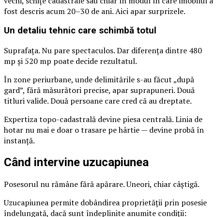
vechi, schițe cadastrale sau chiar în modul în care imobilul a
fost descris acum 20–30 de ani. Aici apar surprizele.
Un detaliu tehnic care schimbă totul
Suprafața. Nu pare spectaculos. Dar diferența dintre 480
mp și 520 mp poate decide rezultatul.
În zone periurbane, unde delimitările s-au făcut „după
gard”, fără măsurători precise, apar suprapuneri. Două
titluri valide. Două persoane care cred că au dreptate.
Expertiza topo-cadastrală devine piesa centrală. Linia de
hotar nu mai e doar o trasare pe hârtie — devine probă în
instanță.
Când intervine uzucapiunea
Posesorul nu rămâne fără apărare. Uneori, chiar câștigă.
Uzucapiunea permite dobândirea proprietății prin posesie
îndelungată, dacă sunt îndeplinite anumite condiții: