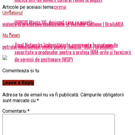
Articole pe aceiasi tema:
prima
Urmatorul
HONOR Magic V6: designul care se poartă
violențe la protestele sindicatelor și Vestelor Galbene | BrailaMEA
Nu ratati
Zyxel Networks îmbunătățește guvernanța în materie de
petrolul venezuelean, motiv pentru „invazia” SUA | BrailaMEA
securitate a produselor pentru a proteja IMM-urile și furnizorii
de servicii de gestionare (MSP)
Comenteaza si tu
Leave a Reply
Adresa ta de email nu va fi publicată.
Câmpurile obligatorii
sunt marcate cu
*
Comentariu
*