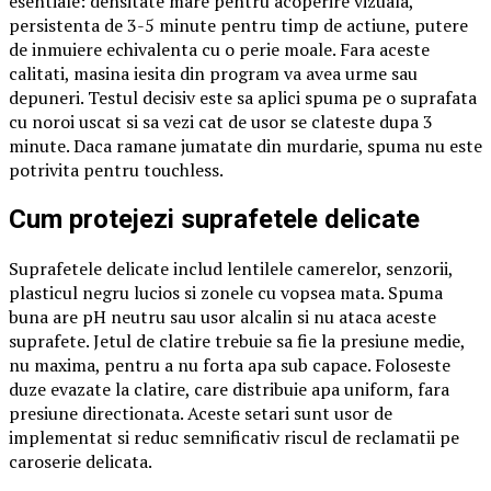
esentiale: densitate mare pentru acoperire vizuala,
persistenta de 3-5 minute pentru timp de actiune, putere
de inmuiere echivalenta cu o perie moale. Fara aceste
calitati, masina iesita din program va avea urme sau
depuneri. Testul decisiv este sa aplici spuma pe o suprafata
cu noroi uscat si sa vezi cat de usor se clateste dupa 3
minute. Daca ramane jumatate din murdarie, spuma nu este
potrivita pentru touchless.
Cum protejezi suprafetele delicate
Suprafetele delicate includ lentilele camerelor, senzorii,
plasticul negru lucios si zonele cu vopsea mata. Spuma
buna are pH neutru sau usor alcalin si nu ataca aceste
suprafete. Jetul de clatire trebuie sa fie la presiune medie,
nu maxima, pentru a nu forta apa sub capace. Foloseste
duze evazate la clatire, care distribuie apa uniform, fara
presiune directionata. Aceste setari sunt usor de
implementat si reduc semnificativ riscul de reclamatii pe
caroserie delicata.