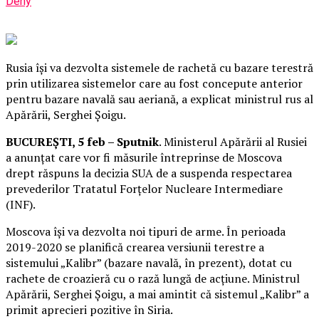
Deny
Rusia își va dezvolta sistemele de rachetă cu bazare terestră
prin utilizarea sistemelor care au fost concepute anterior
pentru bazare navală sau aeriană, a explicat ministrul rus al
Apărării, Serghei Șoigu.
BUCUREȘTI, 5 feb – Sputnik
. Ministerul Apărării al Rusiei
a anunțat care vor fi măsurile întreprinse de Moscova
drept răspuns la decizia SUA de a suspenda respectarea
prevederilor Tratatul Forțelor Nucleare Intermediare
(INF).
Moscova își va dezvolta noi tipuri de arme. În perioada
2019-2020 se planifică crearea versiunii terestre a
sistemului „Kalibr” (bazare navală, în prezent), dotat cu
rachete de croazieră cu o rază lungă de acțiune. Ministrul
Apărării, Serghei Șoigu, a mai amintit că sistemul „Kalibr” a
primit aprecieri pozitive în Siria.