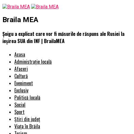
Braila MEA
Șoigu a explicat care vor fi măsurile de răspuns ale Rusiei la
ieșirea SUA din INF | BrailaMEA
Acasa
Administrație locală
Afaceri
Cultură
Eveniment
Exclusiv
Politică locală
Social
Sport
Știri din județ
Viața în Brăila
Turism