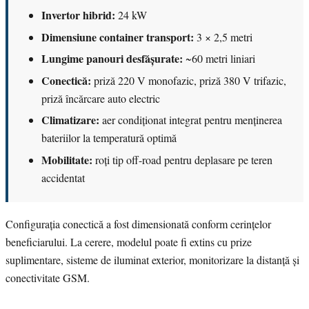
Invertor hibrid:
24 kW
Dimensiune container transport:
3 × 2,5 metri
Lungime panouri desfășurate:
~60 metri liniari
Conectică:
priză 220 V monofazic, priză 380 V trifazic,
priză încărcare auto electric
Climatizare:
aer condiționat integrat pentru menținerea
bateriilor la temperatură optimă
Mobilitate:
roți tip off-road pentru deplasare pe teren
accidentat
Configurația conectică a fost dimensionată conform cerințelor
beneficiarului. La cerere, modelul poate fi extins cu prize
suplimentare, sisteme de iluminat exterior, monitorizare la distanță și
conectivitate GSM.