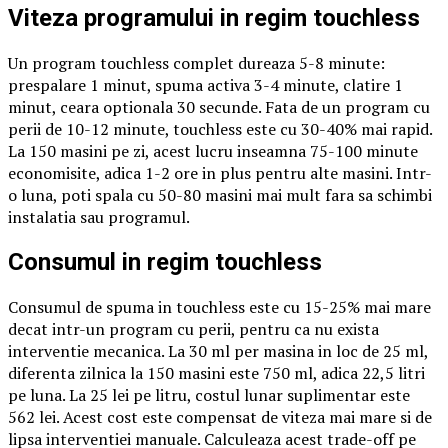
Viteza programului in regim touchless
Un program touchless complet dureaza 5-8 minute:
prespalare 1 minut, spuma activa 3-4 minute, clatire 1
minut, ceara optionala 30 secunde. Fata de un program cu
perii de 10-12 minute, touchless este cu 30-40% mai rapid.
La 150 masini pe zi, acest lucru inseamna 75-100 minute
economisite, adica 1-2 ore in plus pentru alte masini. Intr-
o luna, poti spala cu 50-80 masini mai mult fara sa schimbi
instalatia sau programul.
Consumul in regim touchless
Consumul de spuma in touchless este cu 15-25% mai mare
decat intr-un program cu perii, pentru ca nu exista
interventie mecanica. La 30 ml per masina in loc de 25 ml,
diferenta zilnica la 150 masini este 750 ml, adica 22,5 litri
pe luna. La 25 lei pe litru, costul lunar suplimentar este
562 lei. Acest cost este compensat de viteza mai mare si de
lipsa interventiei manuale. Calculeaza acest trade-off pe