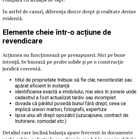
În astfel de cazuri, diferența dintre drept și realitate devine
evidentă.
Elemente cheie într-o acțiune de
revendicare
Acțiunea nu funcționează pe presupuneri. Nici pe bune
intenții. Se bazează pe probe solide și pe o construcție
juridică coerentă.
titlul de proprietate trebuie să fie clar, necontestat sau
apărat eficient în instanță
identificarea exactă a imobilului, mai ales în zonele unde
cadastrul a fost actualizat tardiv sau incomplet
dovada că pârâtul posedă bunul fără drept, ceea ce
implică uneori martori, fotografii, expertize
lipsa unui alt drept opozabil (uzucapiune, contract de
închiriere, comodat etc.)
Detaliul care înclină balanța apare frecvent în documente