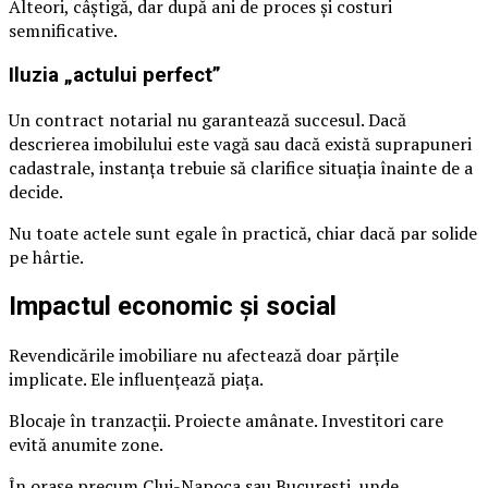
Alteori, câștigă, dar după ani de proces și costuri
semnificative.
Iluzia „actului perfect”
Un contract notarial nu garantează succesul. Dacă
descrierea imobilului este vagă sau dacă există suprapuneri
cadastrale, instanța trebuie să clarifice situația înainte de a
decide.
Nu toate actele sunt egale în practică, chiar dacă par solide
pe hârtie.
Impactul economic și social
Revendicările imobiliare nu afectează doar părțile
implicate. Ele influențează piața.
Blocaje în tranzacții. Proiecte amânate. Investitori care
evită anumite zone.
În orașe precum Cluj-Napoca sau București, unde