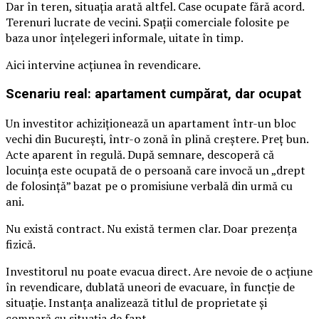
Dar în teren, situația arată altfel. Case ocupate fără acord.
Terenuri lucrate de vecini. Spații comerciale folosite pe
baza unor înțelegeri informale, uitate în timp.
Aici intervine acțiunea în revendicare.
Scenariu real: apartament cumpărat, dar ocupat
Un investitor achiziționează un apartament într-un bloc
vechi din București, într-o zonă în plină creștere. Preț bun.
Acte aparent în regulă. După semnare, descoperă că
locuința este ocupată de o persoană care invocă un „drept
de folosință” bazat pe o promisiune verbală din urmă cu
ani.
Nu există contract. Nu există termen clar. Doar prezența
fizică.
Investitorul nu poate evacua direct. Are nevoie de o acțiune
în revendicare, dublată uneori de evacuare, în funcție de
situație. Instanța analizează titlul de proprietate și
compară cu situația de fapt.