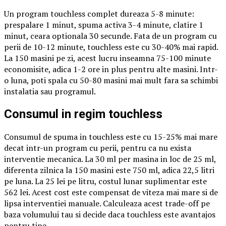
Un program touchless complet dureaza 5-8 minute:
prespalare 1 minut, spuma activa 3-4 minute, clatire 1
minut, ceara optionala 30 secunde. Fata de un program cu
perii de 10-12 minute, touchless este cu 30-40% mai rapid.
La 150 masini pe zi, acest lucru inseamna 75-100 minute
economisite, adica 1-2 ore in plus pentru alte masini. Intr-
o luna, poti spala cu 50-80 masini mai mult fara sa schimbi
instalatia sau programul.
Consumul in regim touchless
Consumul de spuma in touchless este cu 15-25% mai mare
decat intr-un program cu perii, pentru ca nu exista
interventie mecanica. La 30 ml per masina in loc de 25 ml,
diferenta zilnica la 150 masini este 750 ml, adica 22,5 litri
pe luna. La 25 lei pe litru, costul lunar suplimentar este
562 lei. Acest cost este compensat de viteza mai mare si de
lipsa interventiei manuale. Calculeaza acest trade-off pe
baza volumului tau si decide daca touchless este avantajos
pentru tine.