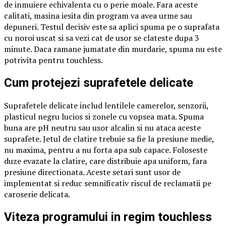
de inmuiere echivalenta cu o perie moale. Fara aceste
calitati, masina iesita din program va avea urme sau
depuneri. Testul decisiv este sa aplici spuma pe o suprafata
cu noroi uscat si sa vezi cat de usor se clateste dupa 3
minute. Daca ramane jumatate din murdarie, spuma nu este
potrivita pentru touchless.
Cum protejezi suprafetele delicate
Suprafetele delicate includ lentilele camerelor, senzorii,
plasticul negru lucios si zonele cu vopsea mata. Spuma
buna are pH neutru sau usor alcalin si nu ataca aceste
suprafete. Jetul de clatire trebuie sa fie la presiune medie,
nu maxima, pentru a nu forta apa sub capace. Foloseste
duze evazate la clatire, care distribuie apa uniform, fara
presiune directionata. Aceste setari sunt usor de
implementat si reduc semnificativ riscul de reclamatii pe
caroserie delicata.
Viteza programului in regim touchless