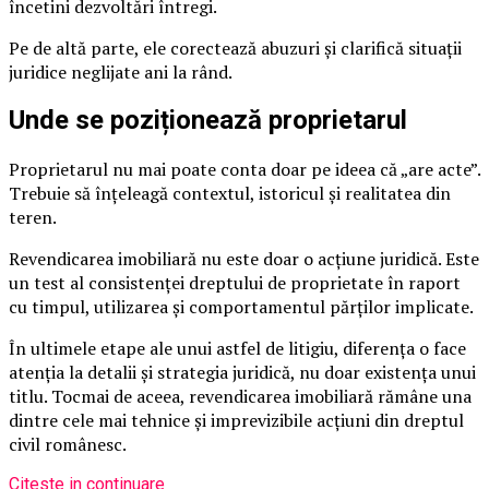
încetini dezvoltări întregi.
Pe de altă parte, ele corectează abuzuri și clarifică situații
juridice neglijate ani la rând.
Unde se poziționează proprietarul
Proprietarul nu mai poate conta doar pe ideea că „are acte”.
Trebuie să înțeleagă contextul, istoricul și realitatea din
teren.
Revendicarea imobiliară nu este doar o acțiune juridică. Este
un test al consistenței dreptului de proprietate în raport
cu timpul, utilizarea și comportamentul părților implicate.
În ultimele etape ale unui astfel de litigiu, diferența o face
atenția la detalii și strategia juridică, nu doar existența unui
titlu. Tocmai de aceea, revendicarea imobiliară rămâne una
dintre cele mai tehnice și imprevizibile acțiuni din dreptul
civil românesc.
Citeste in continuare