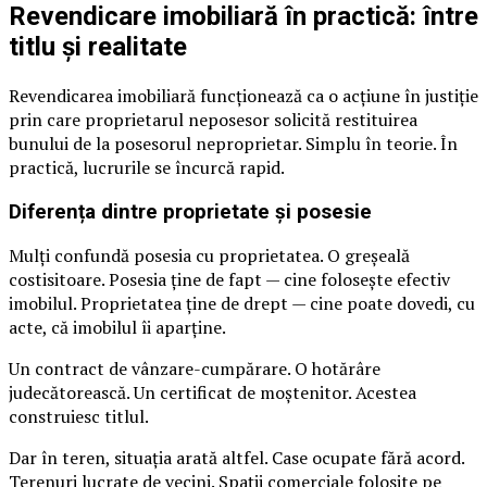
Revendicare imobiliară în practică: între
titlu și realitate
Revendicarea imobiliară funcționează ca o acțiune în justiție
prin care proprietarul neposesor solicită restituirea
bunului de la posesorul neproprietar. Simplu în teorie. În
practică, lucrurile se încurcă rapid.
Diferența dintre proprietate și posesie
Mulți confundă posesia cu proprietatea. O greșeală
costisitoare. Posesia ține de fapt — cine folosește efectiv
imobilul. Proprietatea ține de drept — cine poate dovedi, cu
acte, că imobilul îi aparține.
Un contract de vânzare-cumpărare. O hotărâre
judecătorească. Un certificat de moștenitor. Acestea
construiesc titlul.
Dar în teren, situația arată altfel. Case ocupate fără acord.
Terenuri lucrate de vecini. Spații comerciale folosite pe