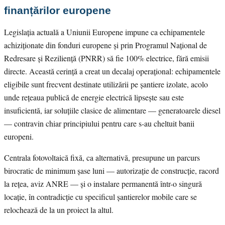
finanțărilor europene
Legislația actuală a Uniunii Europene impune ca echipamentele
achiziționate din fonduri europene și prin Programul Național de
Redresare și Reziliență (PNRR) să fie 100% electrice, fără emisii
directe. Această cerință a creat un decalaj operațional: echipamentele
eligibile sunt frecvent destinate utilizării pe șantiere izolate, acolo
unde rețeaua publică de energie electrică lipsește sau este
insuficientă, iar soluțiile clasice de alimentare — generatoarele diesel
— contravin chiar principiului pentru care s-au cheltuit banii
europeni.
Centrala fotovoltaică fixă, ca alternativă, presupune un parcurs
birocratic de minimum șase luni — autorizație de construcție, racord
la rețea, aviz ANRE — și o instalare permanentă într-o singură
locație, în contradicție cu specificul șantierelor mobile care se
relochează de la un proiect la altul.