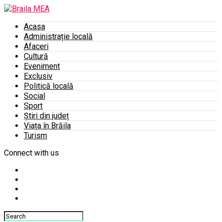
Acasa
Administrație locală
Afaceri
Cultură
Eveniment
Exclusiv
Politică locală
Social
Sport
Știri din județ
Viața în Brăila
Turism
Connect with us