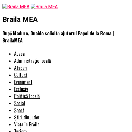
Braila MEA
După Maduro, Guaido solicită ajutorul Papei de la Roma |
BrailaMEA
Acasa
Administrație locală
Afaceri
Cultură
Eveniment
Exclusiv
Politică locală
Social
Sport
Știri din județ
Viața în Brăila
Turism