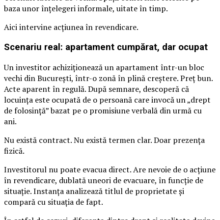
baza unor înțelegeri informale, uitate în timp.
Aici intervine acțiunea în revendicare.
Scenariu real: apartament cumpărat, dar ocupat
Un investitor achiziționează un apartament într-un bloc
vechi din București, într-o zonă în plină creștere. Preț bun.
Acte aparent în regulă. După semnare, descoperă că
locuința este ocupată de o persoană care invocă un „drept
de folosință” bazat pe o promisiune verbală din urmă cu
ani.
Nu există contract. Nu există termen clar. Doar prezența
fizică.
Investitorul nu poate evacua direct. Are nevoie de o acțiune
în revendicare, dublată uneori de evacuare, în funcție de
situație. Instanța analizează titlul de proprietate și
compară cu situația de fapt.