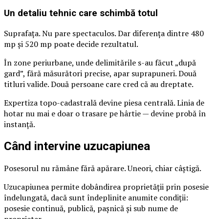
Un detaliu tehnic care schimbă totul
Suprafața. Nu pare spectaculos. Dar diferența dintre 480
mp și 520 mp poate decide rezultatul.
În zone periurbane, unde delimitările s-au făcut „după
gard”, fără măsurători precise, apar suprapuneri. Două
titluri valide. Două persoane care cred că au dreptate.
Expertiza topo-cadastrală devine piesa centrală. Linia de
hotar nu mai e doar o trasare pe hârtie — devine probă în
instanță.
Când intervine uzucapiunea
Posesorul nu rămâne fără apărare. Uneori, chiar câștigă.
Uzucapiunea permite dobândirea proprietății prin posesie
îndelungată, dacă sunt îndeplinite anumite condiții:
posesie continuă, publică, pașnică și sub nume de
proprietar.