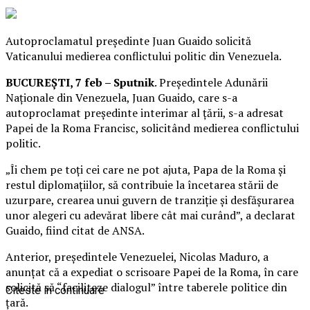
Autoproclamatul președinte Juan Guaido solicită
Vaticanului medierea conflictului politic din Venezuela.
BUCUREȘTI, 7 feb – Sputnik
. Președintele Adunării
Naționale din Venezuela, Juan Guaido, care s-a
autoproclamat președinte interimar al țării, s-a adresat
Papei de la Roma Francisc, solicitând medierea conflictului
politic.
„Îi chem pe toți cei care ne pot ajuta, Papa de la Roma și
restul diplomațiilor, să contribuie la încetarea stării de
uzurpare, crearea unui guvern de tranziție și desfășurarea
unor alegeri cu adevărat libere cât mai curând”, a declarat
Guaido, fiind citat de ANSA.
Anterior, președintele Venezuelei, Nicolas Maduro, a
anunțat că a expediat o scrisoare Papei de la Roma, în care
solicită să “faciliteze dialogul” între taberele politice din
Citeste in continuare
țară.