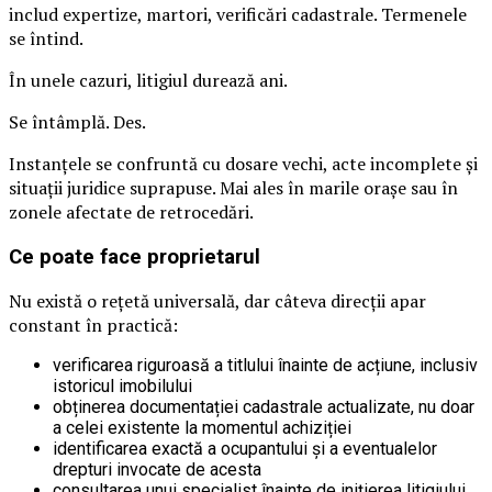
includ expertize, martori, verificări cadastrale. Termenele
se întind.
În unele cazuri, litigiul durează ani.
Se întâmplă. Des.
Instanțele se confruntă cu dosare vechi, acte incomplete și
situații juridice suprapuse. Mai ales în marile orașe sau în
zonele afectate de retrocedări.
Ce poate face proprietarul
Nu există o rețetă universală, dar câteva direcții apar
constant în practică:
verificarea riguroasă a titlului înainte de acțiune, inclusiv
istoricul imobilului
obținerea documentației cadastrale actualizate, nu doar
a celei existente la momentul achiziției
identificarea exactă a ocupantului și a eventualelor
drepturi invocate de acesta
consultarea unui specialist înainte de inițierea litigiului,