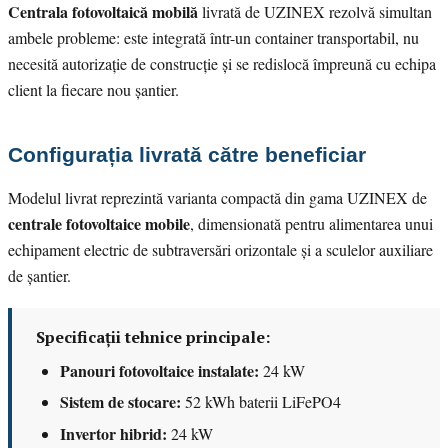
Centrala fotovoltaică mobilă
livrată de UZINEX rezolvă simultan
ambele probleme: este integrată într-un container transportabil, nu
necesită autorizație de construcție și se redislocă împreună cu echipa
client la fiecare nou șantier.
Configurația livrată către beneficiar
Modelul livrat reprezintă varianta compactă din gama UZINEX de
centrale fotovoltaice mobile
, dimensionată pentru alimentarea unui
echipament electric de subtraversări orizontale și a sculelor auxiliare
de șantier.
Specificații tehnice principale:
Panouri fotovoltaice instalate:
24 kW
Sistem de stocare:
52 kWh baterii LiFePO4
Invertor hibrid:
24 kW