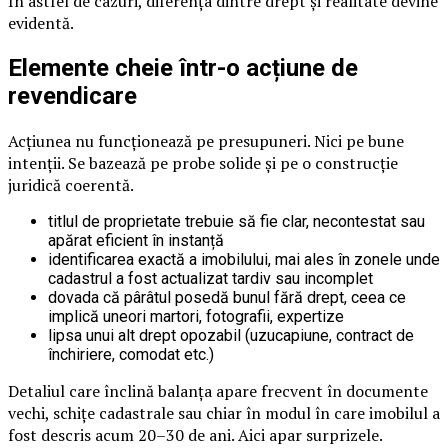
În astfel de cazuri, diferența dintre drept și realitate devine
evidentă.
Elemente cheie într-o acțiune de
revendicare
Acțiunea nu funcționează pe presupuneri. Nici pe bune
intenții. Se bazează pe probe solide și pe o construcție
juridică coerentă.
titlul de proprietate trebuie să fie clar, necontestat sau
apărat eficient în instanță
identificarea exactă a imobilului, mai ales în zonele unde
cadastrul a fost actualizat tardiv sau incomplet
dovada că pârâtul posedă bunul fără drept, ceea ce
implică uneori martori, fotografii, expertize
lipsa unui alt drept opozabil (uzucapiune, contract de
închiriere, comodat etc.)
Detaliul care înclină balanța apare frecvent în documente
vechi, schițe cadastrale sau chiar în modul în care imobilul a
fost descris acum 20–30 de ani. Aici apar surprizele.