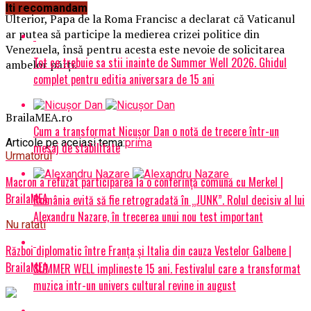
Iti recomandam
Ulterior, Papa de la Roma Francisc a declarat că Vaticanul
ar putea să participe la medierea crizei politice din
Venezuela, însă pentru acesta este nevoie de solicitarea
Tot ce trebuie sa stii inainte de Summer Well 2026. Ghidul
ambelor părți.
complet pentru editia aniversara de 15 ani
BrailaMEA.ro
Cum a transformat Nicușor Dan o notă de trecere într-un
Articole pe aceiasi tema:
prima
mesaj de stabilitate
Urmatorul
Macron a refuzat participarea la o conferință comună cu Merkel |
BrailaMEA
România evită să fie retrogradată în „JUNK”. Rolul decisiv al lui
Alexandru Nazare, în trecerea unui nou test important
Nu ratati
Război diplomatic între Franța și Italia din cauza Vestelor Galbene |
BrailaMEA
SUMMER WELL implineste 15 ani. Festivalul care a transformat
muzica intr-un univers cultural revine in august