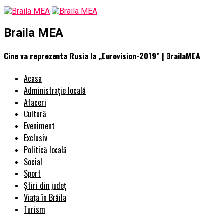
Braila MEA
Cine va reprezenta Rusia la „Eurovision-2019” | BrailaMEA
Acasa
Administrație locală
Afaceri
Cultură
Eveniment
Exclusiv
Politică locală
Social
Sport
Știri din județ
Viața în Brăila
Turism