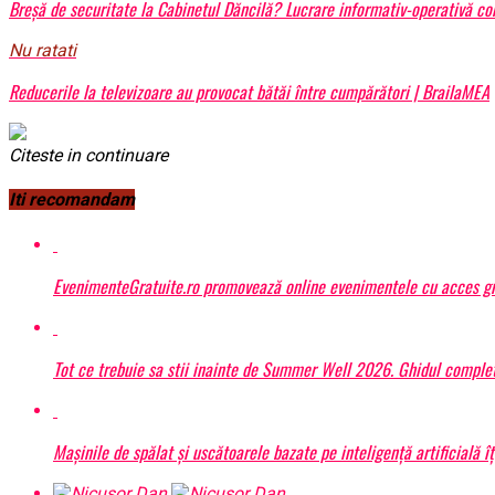
Breșă de securitate la Cabinetul Dăncilă? Lucrare informativ-operativă c
Nu ratati
Reducerile la televizoare au provocat bătăi între cumpărători | BrailaMEA
Citeste in continuare
Iti recomandam
EvenimenteGratuite.ro promovează online evenimentele cu acces gr
Tot ce trebuie sa stii inainte de Summer Well 2026. Ghidul complet
Mașinile de spălat și uscătoarele bazate pe inteligență artificială î