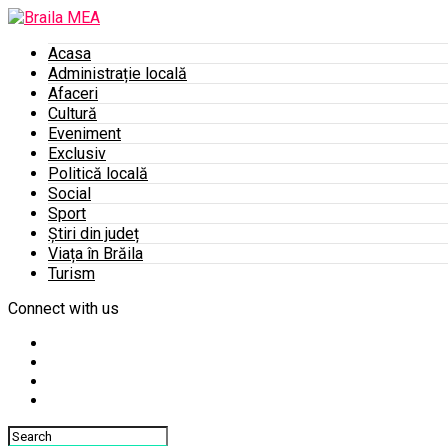
Acasa
Administrație locală
Afaceri
Cultură
Eveniment
Exclusiv
Politică locală
Social
Sport
Știri din județ
Viața în Brăila
Turism
Connect with us