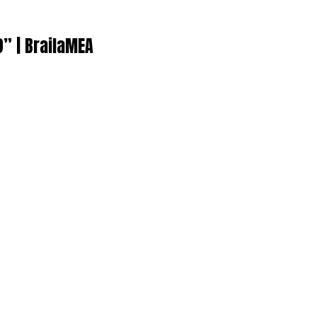
9” | BrailaMEA