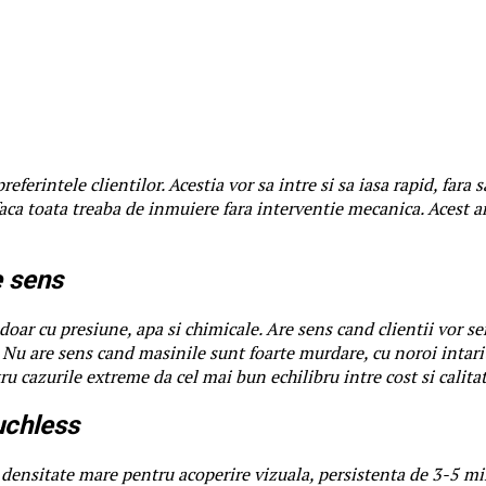
referintele clientilor. Acestia vor sa intre si sa iasa rapid, fara
faca toata treaba de inmuiere fara interventie mecanica. Acest 
e sens
doar cu presiune, apa si chimicale. Are sens cand clientii vor s
 Nu are sens cand masinile sunt foarte murdare, cu noroi intarit
u cazurile extreme da cel mai bun echilibru intre cost si calitat
uchless
e: densitate mare pentru acoperire vizuala, persistenta de 3-5 