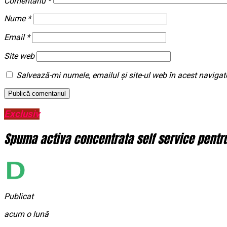
Comentariu
*
Nume
*
Email
*
Site web
Salvează-mi numele, emailul și site-ul web în acest navigat
Exclusiv
Spuma activa concentrata self service pentru 
Publicat
acum o lună