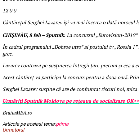
12
0
0
Cântărețul Serghei Lazarev își va mai încerca o dată norocul l
CHIȘINĂU, 8 feb – Sputnik.
La concursul „Eurovision-2019” R
În cadrul programului „Dobroe utro” al postului tv „Rossia 1” 
grec.
Lazarev contează pe susținerea întregii țări, precum și cea a eu
Acest cântăreț va participa la concurs pentru a doua oară. Prim
Serghei Lazarev susține că are de confruntat riscuri noi, miza 
Urmăriți Sputnik Moldova pe rețeaua de socializare OK>
BrailaMEA.ro
Articole pe aceiasi tema:
prima
Urmatorul