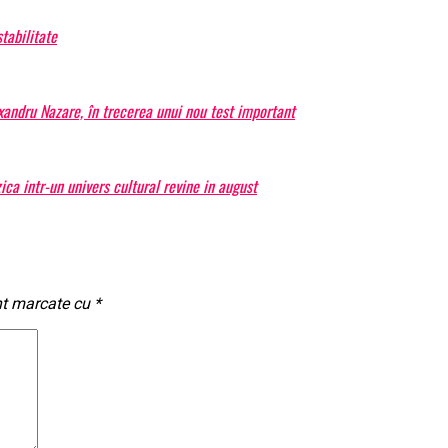
tabilitate
exandru Nazare, în trecerea unui nou test important
a intr-un univers cultural revine in august
nt marcate cu
*