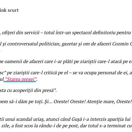
ink scurt
 ofițeri din servicii – totul într-un spectacol definitoriu pentr
și controversatul politician, gazetar și om de afaceri Cozmin 
.
 oamenii de afaceri care i-ar plăti pe ziariștii care-l atacă pe el
 pe ziariștii care-l critică pe el – se va ocupa personal de ei,
ul
”Starea presei”
.
ta cu acoperiții din presă”.
pem să-i dăm pe toți. Și… Oreste! Oreste! Atenție mare, Oreste!
 unui scandal uriaș, atunci când Gușă i-a interzis apariția lui
zile, a fost scos la rându-i de pe post, dar totul s-a terminat 