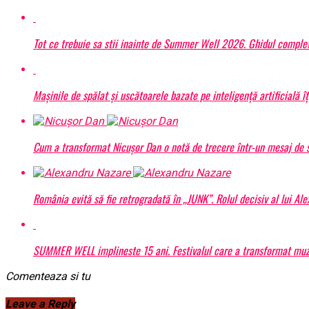
Tot ce trebuie sa stii inainte de Summer Well 2026. Ghidul complet
Mașinile de spălat și uscătoarele bazate pe inteligență artificială î
Cum a transformat Nicușor Dan o notă de trecere într-un mesaj de s
România evită să fie retrogradată în „JUNK”. Rolul decisiv al lui Al
SUMMER WELL implineste 15 ani. Festivalul care a transformat muzic
Comenteaza si tu
Leave a Reply