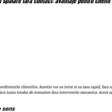
spalare fara contact: avantaje pentru clienti 
referintele clientilor. Acestia vor sa intre si sa iasa rapid, fara
faca toata treaba de inmuiere fara interventie mecanica. Acest 
e sens