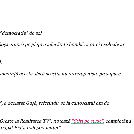
u ”democrația” de azi
Gușă aruncă pe piață o adevărată bombă, a cărei explozie ar
.
 ameninţă acesta, dacă aceştia nu întrerup nişte presupuse
”, a declarat Gușă, referindu-se la cunoscutul om de
 Oreste la Realitatea TV”, notează
”Știri pe surse”
, completând
cu pupat Piața Independenței”.