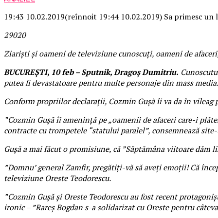
19:43 10.02.2019
(reînnoit 19:44 10.02.2019)
Sa primesc un l
290
2
0
Ziariști și oameni de televiziune cunoscuți, oameni de afaceri,
BUCUREȘTI, 10 feb – Sputnik, Dragoș Dumitriu.
Cunoscutul 
putea fi devastatoare pentru multe personaje din mass media
Conform propriilor declarații, Cozmin Guşă îi va da în vileag pe
”Cozmin Guşă îi amenință pe „oamenii de afaceri care-i plătesc”
contracte cu trompetele “statului paralel”, consemnează site-
Gușă a mai făcut o promisiune, că ”Săptămâna viitoare dăm lis
”Domnu’ general Zamfir, pregătiți-vă să aveți emoții! Că înce
televiziune Oreste Teodorescu.
”Cozmin Gușă și Oreste Teodorescu au fost recent protagoniștii
ironic – ”Rareș Bogdan s-a solidarizat cu Oreste pentru câteva 