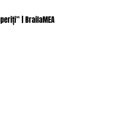
operiți” | BrailaMEA