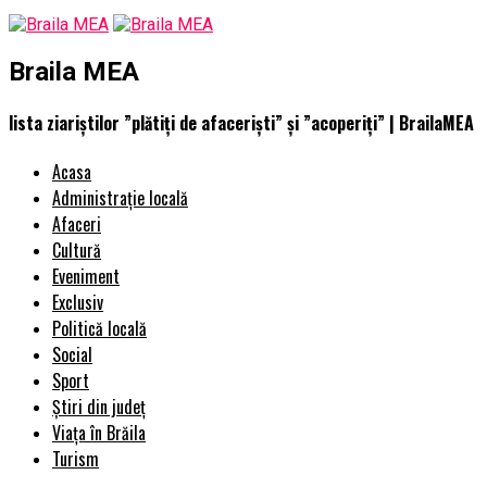
Braila MEA
lista ziariștilor ”plătiți de afaceriști” și ”acoperiți” | BrailaMEA
Acasa
Administrație locală
Afaceri
Cultură
Eveniment
Exclusiv
Politică locală
Social
Sport
Știri din județ
Viața în Brăila
Turism