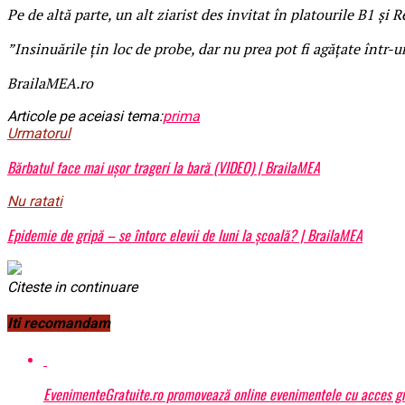
Pe de altă parte, un alt ziarist des invitat în platourile B1 și 
”Insinuările țin loc de probe, dar nu prea pot fi agățate într-
BrailaMEA.ro
Articole pe aceiasi tema:
prima
Urmatorul
Bărbatul face mai uşor trageri la bară (VIDEO) | BrailaMEA
Nu ratati
Epidemie de gripă – se întorc elevii de luni la şcoală? | BrailaMEA
Citeste in continuare
Iti recomandam
EvenimenteGratuite.ro promovează online evenimentele cu acces gr