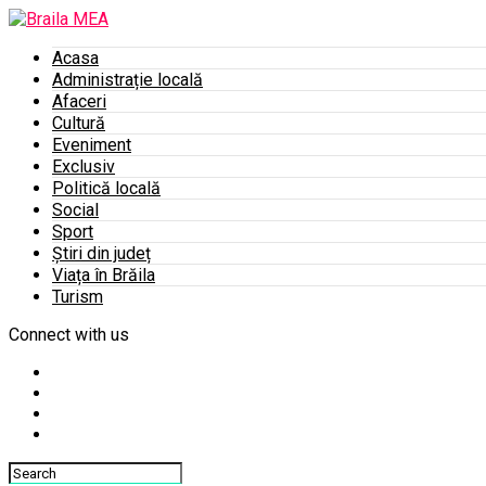
Acasa
Administrație locală
Afaceri
Cultură
Eveniment
Exclusiv
Politică locală
Social
Sport
Știri din județ
Viața în Brăila
Turism
Connect with us