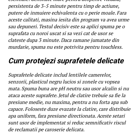
persistenta de 3-5 minute pentru timp de actiune,
putere de inmuiere echivalenta cu o perie moale. Fara
aceste calitati, masina iesita din program va avea urme
sau depuneri. Testul decisiv este sa aplici spuma pe o
suprafata cu noroi uscat si sa vezi cat de usor se
clateste dupa 3 minute. Daca ramane jumatate din
murdarie, spuma nu este potrivita pentru touchless.
Cum protejezi suprafetele delicate
Suprafetele delicate includ lentilele camerelor,
senzorii, plasticul negru lucios si zonele cu vopsea
mata. Spuma buna are pH neutru sau usor alcalin si nu
ataca aceste suprafete. Jetul de clatire trebuie sa fie la
presiune medie, nu maxima, pentru a nu forta apa sub
capace. Foloseste duze evazate la clatire, care distribuie
apa uniform, fara presiune directionata. Aceste setari
sunt usor de implementat si reduc semnificativ riscul
de reclamatii pe caroserie delicata.