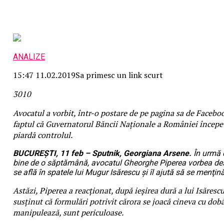
ANALIZE
15:47 11.02.2019
Sa primesc un link scurt
30
1
0
Avocatul a vorbit, într-o postare de pe pagina sa de Facebo
faptul că Guvernatorul Băncii Naţionale a României începe 
piardă controlul.
BUCUREŞTI, 11 feb – Sputnik, Georgiana Arsene.
În urmă 
bine de o săptămână, avocatul Gheorghe Piperea vorbea de
se află în spatele lui Mugur Isărescu şi îl ajută să se menţină
Astăzi, Piperea a reacţionat, după ieşirea dură a lui Isărescu
susţinut că formulări potrivit cărora se joacă cineva cu dobâ
manipulează, sunt periculoase.