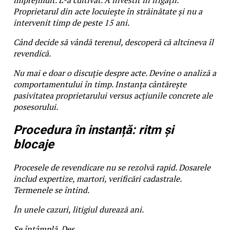
împrejmuit. L-a cultivat. A investit în irigații.
Proprietarul din acte locuiește în străinătate și nu a
intervenit timp de peste 15 ani.
Când decide să vândă terenul, descoperă că altcineva îl
revendică.
Nu mai e doar o discuție despre acte. Devine o analiză a
comportamentului în timp. Instanța cântărește
pasivitatea proprietarului versus acțiunile concrete ale
posesorului.
Procedura în instanță: ritm și
blocaje
Procesele de revendicare nu se rezolvă rapid. Dosarele
includ expertize, martori, verificări cadastrale.
Termenele se întind.
În unele cazuri, litigiul durează ani.
Se întâmplă. Des.