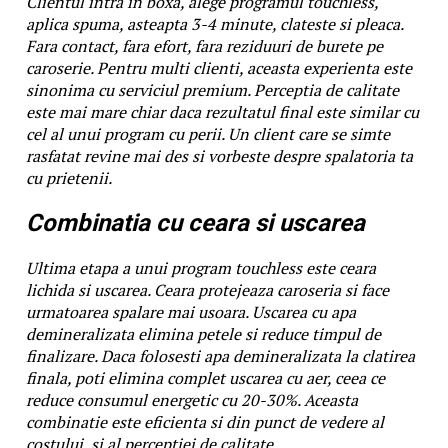
Clientul intra in boxa, alege programul touchless,
aplica spuma, asteapta 3-4 minute, clateste si pleaca.
Fara contact, fara efort, fara reziduuri de burete pe
caroserie. Pentru multi clienti, aceasta experienta este
sinonima cu serviciul premium. Perceptia de calitate
este mai mare chiar daca rezultatul final este similar cu
cel al unui program cu perii. Un client care se simte
rasfatat revine mai des si vorbeste despre spalatoria ta
cu prietenii.
Combinatia cu ceara si uscarea
Ultima etapa a unui program touchless este ceara
lichida si uscarea. Ceara protejeaza caroseria si face
urmatoarea spalare mai usoara. Uscarea cu apa
demineralizata elimina petele si reduce timpul de
finalizare. Daca folosesti apa demineralizata la clatirea
finala, poti elimina complet uscarea cu aer, ceea ce
reduce consumul energetic cu 20-30%. Aceasta
combinatie este eficienta si din punct de vedere al
costului, si al perceptiei de calitate.