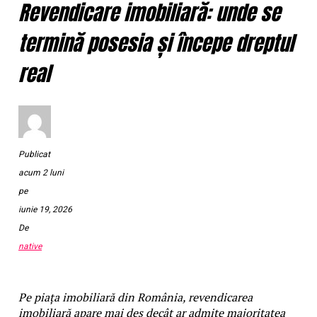
Revendicare imobiliară: unde se
termină posesia și începe dreptul
real
Publicat
acum 2 luni
pe
iunie 19, 2026
De
native
Pe piața imobiliară din România, revendicarea
imobiliară apare mai des decât ar admite majoritatea