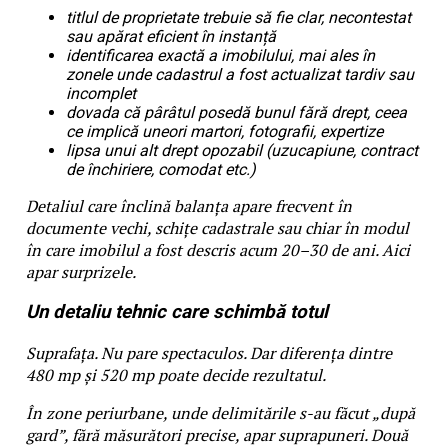
titlul de proprietate trebuie să fie clar, necontestat
sau apărat eficient în instanță
identificarea exactă a imobilului, mai ales în
zonele unde cadastrul a fost actualizat tardiv sau
incomplet
dovada că pârâtul posedă bunul fără drept, ceea
ce implică uneori martori, fotografii, expertize
lipsa unui alt drept opozabil (uzucapiune, contract
de închiriere, comodat etc.)
Detaliul care înclină balanța apare frecvent în
documente vechi, schițe cadastrale sau chiar în modul
în care imobilul a fost descris acum 20–30 de ani. Aici
apar surprizele.
Un detaliu tehnic care schimbă totul
Suprafața. Nu pare spectaculos. Dar diferența dintre
480 mp și 520 mp poate decide rezultatul.
În zone periurbane, unde delimitările s-au făcut „după
gard”, fără măsurători precise, apar suprapuneri. Două