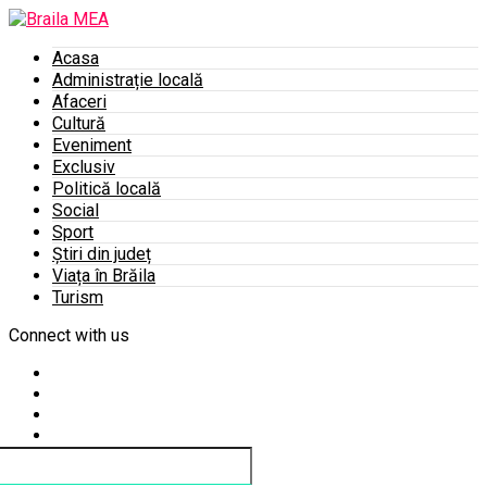
Acasa
Administrație locală
Afaceri
Cultură
Eveniment
Exclusiv
Politică locală
Social
Sport
Știri din județ
Viața în Brăila
Turism
Connect with us