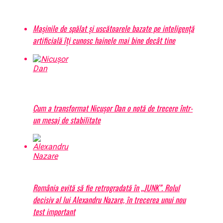
Mașinile de spălat și uscătoarele bazate pe inteligență
artificială îți cunosc hainele mai bine decât tine
BrailaMEA.ro
Articole pe aceiasi tema:
prima
Urmatorul
Cum a transformat Nicușor Dan o notă de trecere într-
Acuzaţii grave – dosarele medicilor moldoveni ce au cetăţenie româ
un mesaj de stabilitate
la Bucureşti | BrailaMEA
Nu ratati
România riscă să intre în recesiune | BrailaMEA
România evită să fie retrogradată în „JUNK”. Rolul
decisiv al lui Alexandru Nazare, în trecerea unui nou
test important