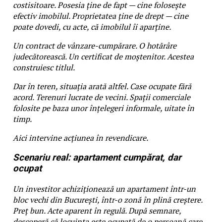
costisitoare. Posesia ține de fapt — cine folosește
efectiv imobilul. Proprietatea ține de drept — cine
poate dovedi, cu acte, că imobilul îi aparține.
Un contract de vânzare-cumpărare. O hotărâre
judecătorească. Un certificat de moștenitor. Acestea
construiesc titlul.
Dar în teren, situația arată altfel. Case ocupate fără
acord. Terenuri lucrate de vecini. Spații comerciale
folosite pe baza unor înțelegeri informale, uitate în
timp.
Aici intervine acțiunea în revendicare.
Scenariu real: apartament cumpărat, dar
ocupat
Un investitor achiziționează un apartament într-un
bloc vechi din București, într-o zonă în plină creștere.
Preț bun. Acte aparent în regulă. După semnare,
descoperă că locuința este ocupată de o persoană care