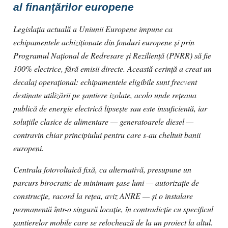
al finanțărilor europene
Legislația actuală a Uniunii Europene impune ca
echipamentele achiziționate din fonduri europene și prin
Programul Național de Redresare și Reziliență (PNRR) să fie
100% electrice, fără emisii directe. Această cerință a creat un
decalaj operațional: echipamentele eligibile sunt frecvent
destinate utilizării pe șantiere izolate, acolo unde rețeaua
publică de energie electrică lipsește sau este insuficientă, iar
soluțiile clasice de alimentare — generatoarele diesel —
contravin chiar principiului pentru care s-au cheltuit banii
europeni.
Centrala fotovoltaică fixă, ca alternativă, presupune un
parcurs birocratic de minimum șase luni — autorizație de
construcție, racord la rețea, aviz ANRE — și o instalare
permanentă într-o singură locație, în contradicție cu specificul
șantierelor mobile care se relochează de la un proiect la altul.