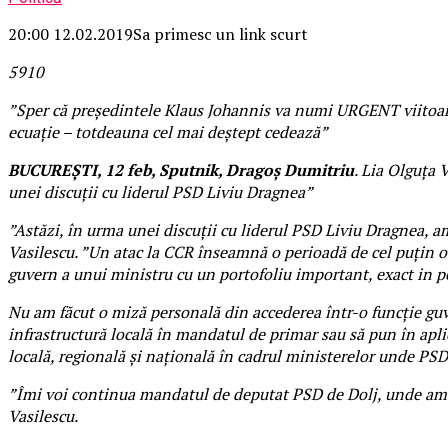
20:00 12.02.2019
Sa primesc un link scurt
59
1
0
”Sper că președintele Klaus Johannis va numi URGENT viitoarea
ecuație – totdeauna cel mai deștept cedează”
BUCUREȘTI, 12 feb, Sputnik, Dragoș Dumitriu
. Lia Olguţa 
unei discuții cu liderul PSD Liviu Dragnea”
”Astăzi, în urma unei discuții cu liderul PSD Liviu Dragnea, a
Vasilescu. ”Un atac la CCR înseamnă o perioadă de cel puțin o 
guvern a unui ministru cu un portofoliu important, exact in 
Nu am făcut o miză personală din accederea într-o funcție gu
infrastructură locală în mandatul de primar sau să pun în apli
locală, regională și națională în cadrul ministerelor unde PS
”Îmi voi continua mandatul de deputat PSD de Dolj, unde am fo
Vasilescu.