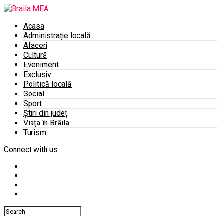
Acasa
Administrație locală
Afaceri
Cultură
Eveniment
Exclusiv
Politică locală
Social
Sport
Știri din județ
Viața în Brăila
Turism
Connect with us