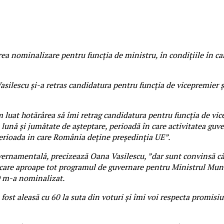
 nominalizare pentru funcția de ministru, în condițiile în care
Vasilescu şi-a retras candidatura pentru funcţia de vicepremier 
m luat hotărârea să îmi retrag candidatura pentru funcția de vic
lună și jumătate de așteptare, perioadă în care activitatea guv
perioada in care România deține președinția UE”.
vernamentală, precizează Oana Vasilescu, ”dar sunt convinsă că
care aproape tot programul de guvernare pentru Ministrul Muncii
D m-a nominalizat.
st aleasă cu 60 la suta din voturi și îmi voi respecta promisiu