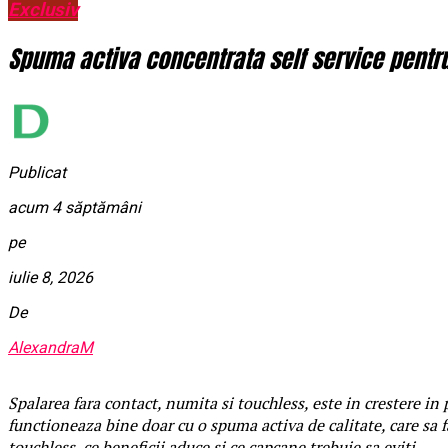
Exclusiv
Spuma activa concentrata self service pentru 
Publicat
acum 4 săptămâni
pe
iulie 8, 2026
De
AlexandraM
Spalarea fara contact, numita si touchless, este in crestere in p
functioneaza bine doar cu o spuma activa de calitate, care sa 
touchless, ce beneficii aduce si ce capcane trebuie sa eviti.