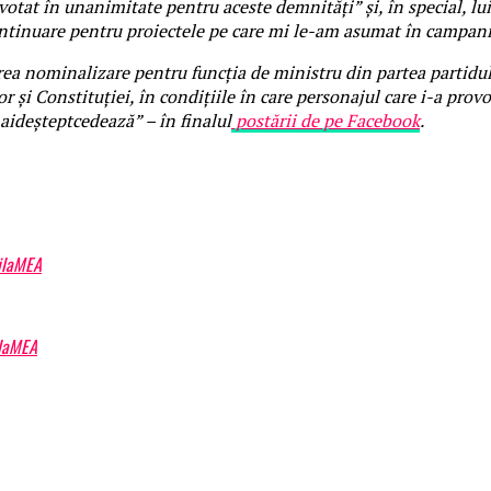
otat în unanimitate pentru aceste demnități” și, în special, lu
 continuare pentru proiectele pe care mi le-am asumat în campani
a nominalizare pentru funcția de ministru din partea partidulu
 și Constituției, în condițiile în care personajul care i-a provo
aideșteptcedează” – în finalul
postării de pe Facebook
.
ailaMEA
ilaMEA