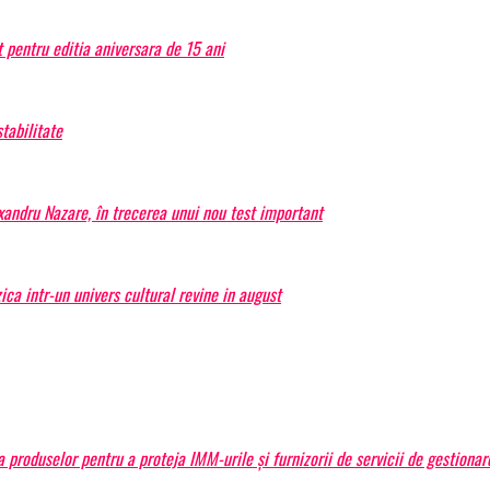
 pentru editia aniversara de 15 ani
tabilitate
exandru Nazare, în trecerea unui nou test important
a intr-un univers cultural revine in august
produselor pentru a proteja IMM-urile și furnizorii de servicii de gestiona