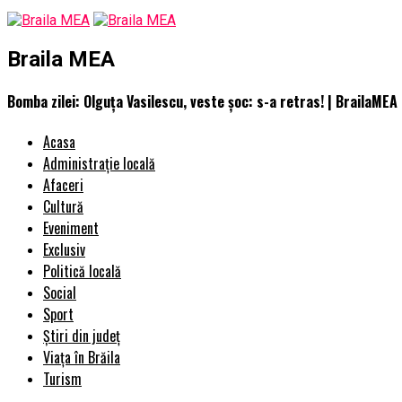
Braila MEA
Bomba zilei: Olguța Vasilescu, veste șoc: s-a retras! | BrailaMEA
Acasa
Administrație locală
Afaceri
Cultură
Eveniment
Exclusiv
Politică locală
Social
Sport
Știri din județ
Viața în Brăila
Turism