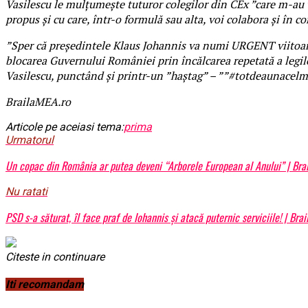
Vasilescu le mulțumește tuturor colegilor din CEx ”care m-au v
propus și cu care, într-o formulă sau alta, voi colabora și în
”Sper că președintele Klaus Johannis va numi URGENT viitoare
blocarea Guvernului României prin încălcarea repetată a legilor
Vasilescu, punctând și printr-un ”haștag” – ””#totdeaunacelm
BrailaMEA.ro
Articole pe aceiasi tema:
prima
Urmatorul
Un copac din România ar putea deveni “Arborele European al Anului” | Br
Nu ratati
PSD s-a săturat, îl face praf de Iohannis și atacă puternic serviciile! | Bra
Citeste in continuare
Iti recomandam