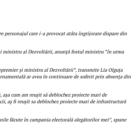
 personajul care i-a provocat atâta îngrijorare dispare din
şi ministru al Dezvoltării, anunță fostul ministru ”în urma
epremier și ministru al Dezvoltării”, transmite Lia Olguța
ernamentală ar avea în continuare de suferit prin absența din
, așa cum am reușit să deblochez proiecte mari de
, aș fi reușit sa deblochez proiecte mari de infrastructură
nile făcute în campania electorală alegătorilor mei”, spune