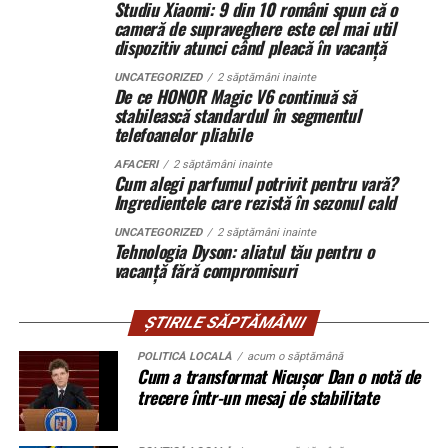
Studiu Xiaomi: 9 din 10 români spun că o
Conectică:
priză 220 V monofazic, priză
cameră de supraveghere este cel mai util
La marginea unui oraș în expansiune, un teren agricol a
380 V trifazic, priză încărcare auto electric
dispozitiv atunci când pleacă în vacanță
fost folosit constant de un mic antreprenor local. L-a
UNCATEGORIZED
2 săptămâni inainte
Climatizare:
aer condiționat integrat pentru
împrejmuit. L-a cultivat. A investit în irigații.
De ce HONOR Magic V6 continuă să
Proprietarul din acte locuiește în străinătate și nu a
menținerea bateriilor la temperatură optimă
stabilească standardul în segmentul
telefoanelor pliabile
intervenit timp de peste 15 ani.
Mobilitate:
roți tip off-road pentru deplasare
AFACERI
2 săptămâni inainte
pe teren accidentat
Când decide să vândă terenul, descoperă că altcineva îl
Cum alegi parfumul potrivit pentru vară?
Ingredientele care rezistă în sezonul cald
revendică.
UNCATEGORIZED
2 săptămâni inainte
Nu mai e doar o discuție despre acte. Devine o analiză a
Tehnologia Dyson: aliatul tău pentru o
Configurația conectică a fost dimensionată conform cerințelor
vacanță fără compromisuri
comportamentului în timp. Instanța cântărește
beneficiarului. La cerere, modelul poate fi extins cu prize
pasivitatea proprietarului versus acțiunile concrete ale
suplimentare, sisteme de iluminat exterior, monitorizare la
posesorului.
ȘTIRILE SĂPTĂMÂNII
distanță și conectivitate GSM.
POLITICĂ LOCALĂ
acum o săptămână
Procedura în instanță: ritm și
Cum a transformat Nicușor Dan o notă de
Gama completă: de la 3 metri la 12 metri
trecere într-un mesaj de stabilitate
blocaje
lungime container