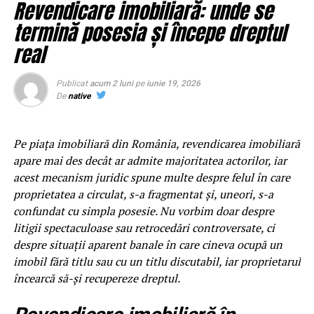
Revendicare imobiliară: unde se
extreme da cel mai bun echilibru intre cost si calitate.
termină posesia și începe dreptul
Ce trebuie sa contina o spuma
real
pentru touchless
Publicat
acum 2 luni
pe
iunie 19, 2026
De
native
Spuma pentru touchless trebuie sa aiba trei calitati
esentiale: densitate mare pentru acoperire vizuala,
persistenta de 3-5 minute pentru timp de actiune, putere
Pe piața imobiliară din România, revendicarea imobiliară
de inmuiere echivalenta cu o perie moale. Fara aceste
apare mai des decât ar admite majoritatea actorilor, iar
calitati, masina iesita din program va avea urme sau
acest mecanism juridic spune multe despre felul în care
depuneri. Testul decisiv este sa aplici spuma pe o
proprietatea a circulat, s-a fragmentat și, uneori, s-a
suprafata cu noroi uscat si sa vezi cat de usor se clateste
confundat cu simpla posesie. Nu vorbim doar despre
dupa 3 minute. Daca ramane jumatate din murdarie,
litigii spectaculoase sau retrocedări controversate, ci
spuma nu este potrivita pentru touchless.
despre situații aparent banale în care cineva ocupă un
imobil fără titlu sau cu un titlu discutabil, iar proprietarul
Cum protejezi suprafetele
încearcă să-și recupereze dreptul.
delicate