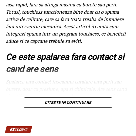
iasa rapid, fara sa atinga masina cu burete sau perii.
Totusi, touchless functioneaza bine doar cu o spuma
activa de calitate, care sa faca toata treaba de inmuiere
fara interventie mecanica. Acest articol iti arata cum
integrezi spuma intr-un program touchless, ce beneficii
aduce si ce capcane trebuie sa eviti.
Ce este spalarea fara contact si
cand are sens
Spalarea fara contact inseamna curatare fara perii sau
burete, doar cu presiune, apa si chimicale. Are sens cand
clientii vor serviciu rapid, cand masinile au suprafete
delicate sau cand traficul este foarte mare si nu ai timp
CITESTE IN CONTINUARE
de interventie manuala. Nu are sens cand masinile sunt
foarte murdare, cu noroi intarit, caz in care touchless nu
poate face totul. Pentru o spalatorie medie, combinatia
EXCLUSIV
intre touchless si un program cu perii pentru cazurile