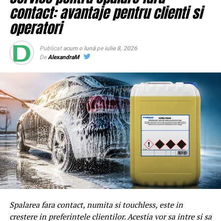
contact: avantaje pentru clienti si
serviciile! | BrailaMEA
operatori
NU RATATI
EXCLUSIV/FĂTĂLĂUL DIAMANTIN CU EPOLEȚI, NEDELCU
CĂTĂLIN, FIU DE SECURIST SADEA
Publicat
acum o lună
pe
iulie 8, 2026
De
AlexandraM
Spalarea fara contact, numita si touchless, este in
crestere in preferintele clientilor. Acestia vor sa intre si sa