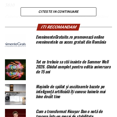
38
1
0
CITESTE IN CONTINUARE
Cunoscutul campion mondial Daniel Ghiță, un apărător
al valorilor românești, ia atitudine împotriva sărbătorilor
ITI RECOMANDAM
de import cum e ”Valentine’s Day”
EvenimenteGratuite.ro promovează online
BRUXELLES, 12 feb – Sputnik, Daniela Porovăț.
Daniel
evenimentele cu acces gratuit din România
Ghiță a scris pe pagina sa de socializare despre faptul că,
la fel ”ca in fiecare an, pe data de 14.02 este “ Valentine’s
Day “!”, pe care o desființează pur și simplu: ”O
Tot ce trebuie sa stii inainte de Summer Well
sărbătoare comercială, importata, nimic special, pentru
2026. Ghidul complet pentru editia aniversara
de 15 ani
mine”.
Daniel Ghiță spune clar: ”Eu nu sărbătoresc așa ce ceva!
Mașinile de spălat și uscătoarele bazate pe
Noi, românii, sărbătorim pe 24 Februarie Dragobetele!”.
inteligență artificială îți cunosc hainele mai
bine decât tine
Daniel Ghiță preia cu citat și descrierea sărbătorii
Dragobete, pentru a arăta importanța ei:
Cum a transformat Nicușor Dan o notă de
trecere într-un mesaj de stabilitate