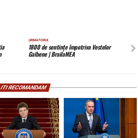
URMATORUL
ia
1800 de sentințe împotriva Vestelor
n
Galbene | BrailaMEA
ITI RECOMANDAM