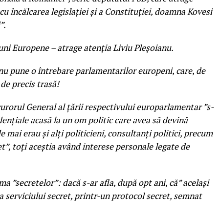
 cu încălcarea legislației și a Constituției, doamna Kovesi
”.
iuni Europene – atrage atenția Liviu Pleșoianu.
anu pune o întrebare parlamentarilor europeni, care, de
de precis trasă!
curorul General al ţării respectivului europarlamentar ”s-
idenţiale acasă la un om politic care avea să devină
e mai erau şi alţi politicieni, consultanţi politici, precum
et”, toți aceștia având interese personale legate de
 ”secretelor”: dacă s-ar afla, după opt ani, că” același
 serviciului secret, printr-un protocol secret, semnat