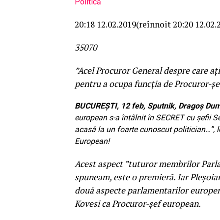
Politică
20:18 12.02.2019
(reînnoit 20:20 12.02
350
7
0
”Acel Procuror General despre care aţ
pentru a ocupa funcția de Procuror-ș
BUCUREȘTI, 12 feb, Sputnik, Dragoș Dumi
european s-a întâlnit în SECRET cu șefii Se
acasă la un foarte cunoscut politician…”,
European!
Acest aspect ”tuturor membrilor Parla
spuneam, este o premieră. Iar Pleșoian
două aspecte parlamentarilor europeni,
Kovesi ca Procuror-șef european.