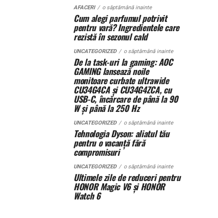
AFACERI
o săptămână inainte
Cum alegi parfumul potrivit
pentru vară? Ingredientele care
rezistă în sezonul cald
UNCATEGORIZED
o săptămână inainte
De la task-uri la gaming: AOC
GAMING lansează noile
monitoare curbate ultrawide
CU34G4CA și CU34G4ZCA, cu
USB-C, încărcare de până la 90
W și până la 250 Hz
UNCATEGORIZED
o săptămână inainte
Tehnologia Dyson: aliatul tău
pentru o vacanță fără
compromisuri
UNCATEGORIZED
o săptămână inainte
Ultimele zile de reduceri pentru
HONOR Magic V6 și HONOR
Watch 6