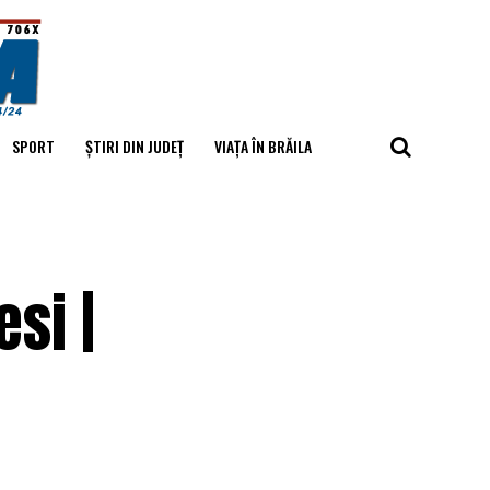
SPORT
ȘTIRI DIN JUDEȚ
VIAȚA ÎN BRĂILA
si |