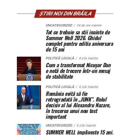
ȘTIRI NOI DIN BRĂILA
UNCATEGORIZED
24 de ore inainte
Tot ce trebuie sa stii inainte de
Summer Well 2026. Ghidul
complet pentru editia aniversara
de 15 ani
POLITICĂ LOCALĂ
4 zile inainte
Cum a transformat Nicușor Dan
o notă de trecere într-un mesaj
de stabilitate
POLITICĂ LOCALĂ
4 zile inainte
România evită să fie
retrogradată în „JUNK”. Rolul
decisiv al lui Alexandru Nazare,
în trecerea unui nou test
important
UNCATEGORIZED
6 zile inainte
SUMMER WELL implineste 15 ani.