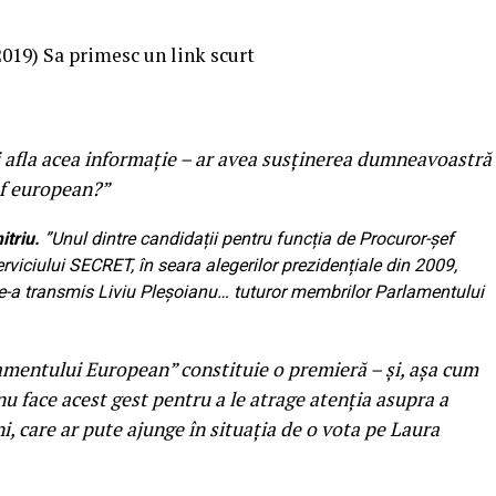
.2019)
Sa primesc un link scurt
i afla acea informaţie – ar avea susținerea dumneavoastră
ef european?”
triu.
”Unul dintre candidații pentru funcția de Procuror-șef
rviciului SECRET, în seara alegerilor prezidențiale din 2009,
 le-a transmis Liviu Pleșoianu… tuturor membrilor Parlamentului
mentului European” constituie o premieră – și, așa cum
u face acest gest pentru a le atrage atenția asupra a
 care ar pute ajunge în situația de o vota pe Laura