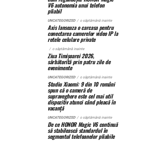
V6 autonomia unui telefon
pliabil
UNCATEGORIZED
o săptămână inainte
Axis lanseaza o carcasa pentru
conectarea camerelor video IP la
retele celulare private
o săptămână inainte
Ziua Timișoarei 2026,
sărbătorită prin patru zile de
evenimente
UNCATEGORIZED
o săptămână inainte
Studiu Xiaomi: 9 din 10 români
spun că o cameră de
supraveghere este cel mai util
dispozitiv atunci când pleacă în
vacanță
UNCATEGORIZED
o săptămână inainte
De ce HONOR Magic V6 continuă
să stabilească standardul în
segmentul telefoanelor pliabile