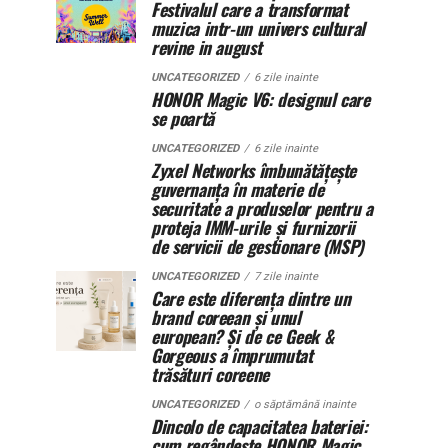
Festivalul care a transformat
muzica intr-un univers cultural
revine in august
UNCATEGORIZED
6 zile inainte
HONOR Magic V6: designul care
se poartă
UNCATEGORIZED
6 zile inainte
Zyxel Networks îmbunătățește
guvernanța în materie de
securitate a produselor pentru a
proteja IMM-urile și furnizorii
de servicii de gestionare (MSP)
UNCATEGORIZED
7 zile inainte
Care este diferența dintre un
brand coreean și unul
european? Și de ce Geek &
Gorgeous a împrumutat
trăsături coreene
UNCATEGORIZED
o săptămână inainte
Dincolo de capacitatea bateriei:
cum regândește HONOR Magic