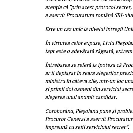
atenția că ”prin acest protocol secret,
a aservit Procuratura română SRI-ului
Este un caz unic la nivelul întregii Un
În virtutea celor expuse, Liviu Pleșoi
fapt este o adevărată săgeată, extrem 
Întrebarea se referă la ipoteza că Pro
ar fi deplasat în seara alegerilor prez
ministru în câteva zile, într-un loc und
şi primii doi oameni din serviciul secr
alegerea unui anumit candidat.
Coroborând, Pleșoianu pune și problema
Procuror General a aservit Procuratura
împreună cu șefii serviciului secret”.