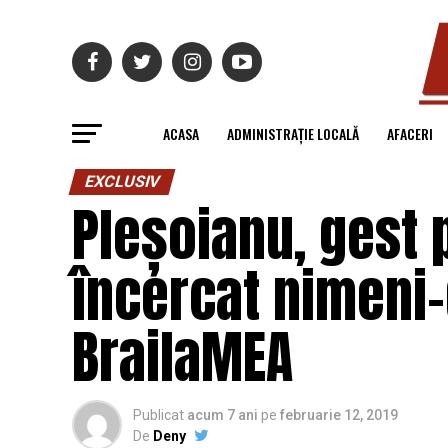
ACASA
ADMINISTRAȚIE LOCALĂ
AFACERI
EXCLUSIV
Pleșoianu, gest 
încercat nimeni-
BrailaMEA
Publicat
acum 7 ani
pe
februarie 12, 2019
De
Deny