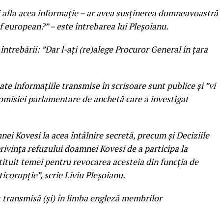
i afla acea informaţie – ar avea susținerea dumneavoastră
f european?” – este întrebarea lui Pleșoianu.
 întrebării: ”Dar l-ați (re)alege Procuror General în țara
oate informațiile transmise în scrisoare sunt publice și ”vi
omisiei parlamentare de anchetă care a investigat
ei Kovesi la acea întâlnire secretă, precum și Deciziile
rivința refuzului doamnei Kovesi de a participa la
ituit temei pentru revocarea acesteia din funcția de
icorupție”, scrie Liviu Pleșoianu.
 transmisă (și) în limba engleză membrilor