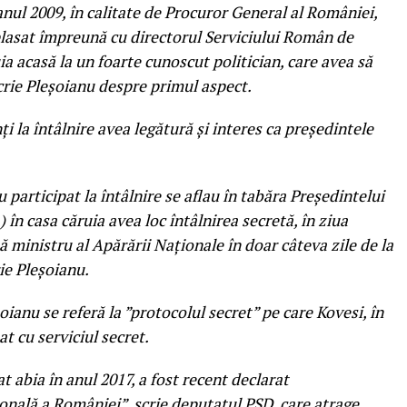
anul 2009, în calitate de Procuror General al României,
asat împreună cu directorul Serviciului Român de
ia acasă la un foarte cunoscut politician, care avea să
scrie Pleșoianu despre primul aspect.
ți la întâlnire avea legătură și interes ca președintele
au participat la întâlnire se aflau în tabăra Președintelui
în casa căruia avea loc întâlnirea secretă, în ziua
ă ministru al Apărării Naționale în doar câteva zile de la
ie Pleșoianu.
oianu se referă la ”protocolul secret” pe care Kovesi, în
t cu serviciul secret.
t abia în anul 2017, a fost recent declarat
onală a României”, scrie deputatul PSD, care atrage