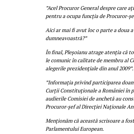
”Acel Procuror General despre care aţ
pentru a ocupa funcția de Procuror-șe
Aici ar mai fi avut loc o parte a doua a
dumneavoastră?”
În final, Pleșoianu atrage atenția că t
le comunic în calitate de membru al C
alegerile prezidențiale din anul 2009”.
”Informația privind participarea doamn
Curții Constituționale a României în p
audierile Comisiei de anchetă au const
Procuror-șef al Direcției Naționale Ant
Menționăm că această scrisoare a fost
Parlamentului European.