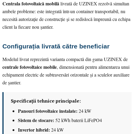
Centrala fotovoltaică mobilă
livrată de UZINEX rezolvă simultan
ambele probleme: este integrată într-un container transportabil, nu
necesită autorizație de construcție și se redislocă împreună cu echipa
client la fiecare nou șantier.
Configurația livrată către beneficiar
Modelul livrat reprezintă varianta compactă din gama UZINEX de
centrale fotovoltaice mobile
, dimensionată pentru alimentarea unui
echipament electric de subtraversări orizontale și a sculelor auxiliare
de șantier.
Specificații tehnice principale:
Panouri fotovoltaice instalate:
24 kW
Sistem de stocare:
52 kWh baterii LiFePO4
Invertor hibrid:
24 kW