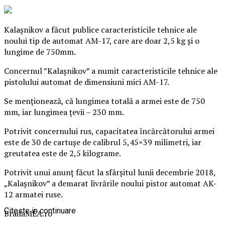
Kalașnikov a făcut publice caracteristicile tehnice ale
noului tip de automat AM-17, care are doar 2,5 kg și o
lungime de 750mm.
Concernul ”Kalașnikov” a numit caracteristicile tehnice ale
pistolului automat de dimensiuni mici AM-17.
Se menționează, că lungimea totală a armei este de 750
mm, iar lungimea țevii – 230 mm.
Potrivit concernului rus, capacitatea încărcătorului armei
este de 30 de cartușe de calibrul 5,45×39 milimetri, iar
greutatea este de 2,5 kilograme.
Potrivit unui anunț făcut la sfârșitul lunii decembrie 2018,
„Kalașnikov” a demarat livrările noului pistor automat AK-
12 armatei ruse.
Citeste in continuare
BrailaMEA.ro