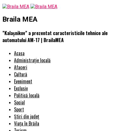
Braila MEA
”Kalașnikov” a prezentat caracteristicile tehnice ale
automatului AM-17 | BrailaMEA
Acasa
Administrație locală
Afaceri
Cultură
Eveniment
Exclusiv
Politică locală
Social
Sport
Știri din județ
Viața în Brăila
Turism