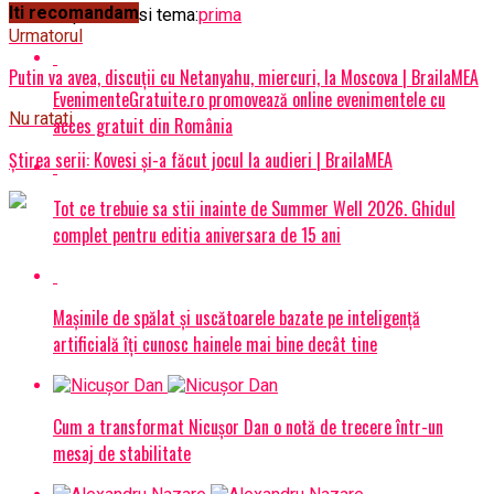
Iti recomandam
Articole pe aceiasi tema:
prima
Urmatorul
Putin va avea, discuţii cu Netanyahu, miercuri, la Moscova | BrailaMEA
EvenimenteGratuite.ro promovează online evenimentele cu
Nu ratati
acces gratuit din România
Știrea serii: Kovesi și-a făcut jocul la audieri | BrailaMEA
Tot ce trebuie sa stii inainte de Summer Well 2026. Ghidul
complet pentru editia aniversara de 15 ani
Mașinile de spălat și uscătoarele bazate pe inteligență
artificială îți cunosc hainele mai bine decât tine
Cum a transformat Nicușor Dan o notă de trecere într-un
mesaj de stabilitate