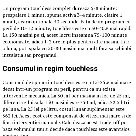
Un program touchless complet dureaza 5-8 minute:
prespalare 1 minut, spuma activa 3-4 minute, clatire 1
minut, ceara optionala 30 secunde. Fata de un program cu
perii de 10-12 minute, touchless este cu 30-40% mai rapid.
La 150 masini pe zi, acest lucru inseamna 75-100 minute
economisite, adica 1-2 ore in plus pentru alte masini. Intr-
o luna, poti spala cu 50-80 masini mai mult fara sa schimbi
instalatia sau programul.
Consumul in regim touchless
Consumul de spuma in touchless este cu 15-25% mai mare
decat intr-un program cu perii, pentru ca nu exista
interventie mecanica. La 30 ml per masina in loc de 25 ml,
diferenta zilnica la 150 masini este 750 ml, adica 22,5 litri
pe luna. La 25 lei pe litru, costul lunar suplimentar este
562 lei. Acest cost este compensat de viteza mai mare si de
lipsa interventiei manuale. Calculeaza acest trade-off pe
baza volumului tau si decide daca touchless este avantajos
pentru tine.