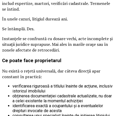
includ expertize, martori, verificări cadastrale. Termenele
se întind.
În unele cazuri, litigiul durează ani.
Se întâmplă. Des.
Instanțele se confruntă cu dosare vechi, acte incomplete și
situații juridice suprapuse. Mai ales în marile orașe sau în
zonele afectate de retrocedări.
Ce poate face proprietarul
Nu există o rețetă universală, dar câteva direcții apar
constant în practică:
verificarea riguroasă a titlului înainte de acțiune, inclusiv
istoricul imobilului
obținerea documentației cadastrale actualizate, nu doar
a celei existente la momentul achiziției
identificarea exactă a ocupantului și a eventualelor
drepturi invocate de acesta
consultarea unui specialist înainte de inițierea litigiului,