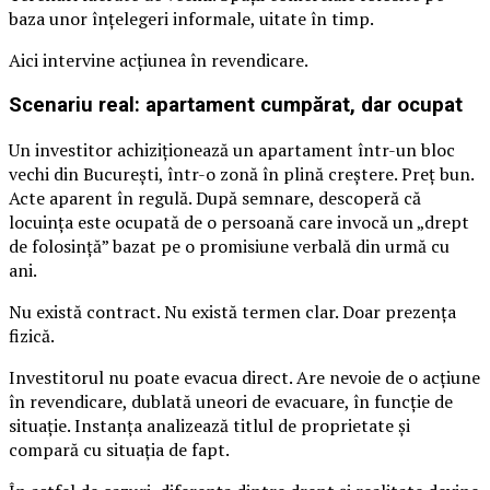
baza unor înțelegeri informale, uitate în timp.
Aici intervine acțiunea în revendicare.
Scenariu real: apartament cumpărat, dar ocupat
Un investitor achiziționează un apartament într-un bloc
vechi din București, într-o zonă în plină creștere. Preț bun.
Acte aparent în regulă. După semnare, descoperă că
locuința este ocupată de o persoană care invocă un „drept
de folosință” bazat pe o promisiune verbală din urmă cu
ani.
Nu există contract. Nu există termen clar. Doar prezența
fizică.
Investitorul nu poate evacua direct. Are nevoie de o acțiune
în revendicare, dublată uneori de evacuare, în funcție de
situație. Instanța analizează titlul de proprietate și
compară cu situația de fapt.