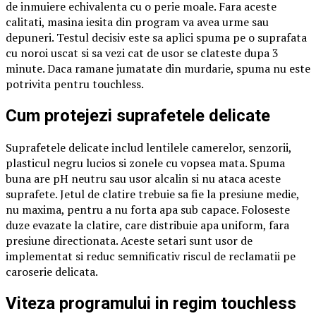
de inmuiere echivalenta cu o perie moale. Fara aceste
calitati, masina iesita din program va avea urme sau
depuneri. Testul decisiv este sa aplici spuma pe o suprafata
cu noroi uscat si sa vezi cat de usor se clateste dupa 3
minute. Daca ramane jumatate din murdarie, spuma nu este
potrivita pentru touchless.
Cum protejezi suprafetele delicate
Suprafetele delicate includ lentilele camerelor, senzorii,
plasticul negru lucios si zonele cu vopsea mata. Spuma
buna are pH neutru sau usor alcalin si nu ataca aceste
suprafete. Jetul de clatire trebuie sa fie la presiune medie,
nu maxima, pentru a nu forta apa sub capace. Foloseste
duze evazate la clatire, care distribuie apa uniform, fara
presiune directionata. Aceste setari sunt usor de
implementat si reduc semnificativ riscul de reclamatii pe
caroserie delicata.
Viteza programului in regim touchless