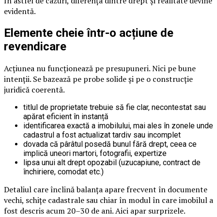
În astfel de cazuri, diferența dintre drept și realitate devine
evidentă.
Elemente cheie într-o acțiune de
revendicare
Acțiunea nu funcționează pe presupuneri. Nici pe bune
intenții. Se bazează pe probe solide și pe o construcție
juridică coerentă.
titlul de proprietate trebuie să fie clar, necontestat sau
apărat eficient în instanță
identificarea exactă a imobilului, mai ales în zonele unde
cadastrul a fost actualizat tardiv sau incomplet
dovada că pârâtul posedă bunul fără drept, ceea ce
implică uneori martori, fotografii, expertize
lipsa unui alt drept opozabil (uzucapiune, contract de
închiriere, comodat etc.)
Detaliul care înclină balanța apare frecvent în documente
vechi, schițe cadastrale sau chiar în modul în care imobilul a
fost descris acum 20–30 de ani. Aici apar surprizele.