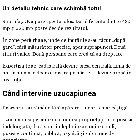
Un detaliu tehnic care schimbă totul
Suprafața. Nu pare spectaculos. Dar diferența dintre 480
mp și 520 mp poate decide rezultatul.
În zone periurbane, unde delimitările s-au făcut „după
gard”, fără măsurători precise, apar suprapuneri. Două
titluri valide. Două persoane care cred că au dreptate.
Expertiza topo-cadastrală devine piesa centrală. Linia de
hotar nu mai e doar o trasare pe hârtie — devine probă în
instanță.
Când intervine uzucapiunea
Posesorul nu rămâne fără apărare. Uneori, chiar câștigă.
Uzucapiunea permite dobândirea proprietății prin posesie
îndelungată, dacă sunt îndeplinite anumite condiții:
posesie continuă, publică, pașnică și sub nume de
proprietar.