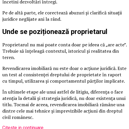
încetini dezvoltări întregi.
Pe de altă parte, ele corectează abuzuri și clarifică situații
juridice neglijate ani la rând.
Unde se poziționează proprietarul
Proprietarul nu mai poate conta doar pe ideea că „are acte”.
Trebuie să înțeleagă contextul, istoricul și realitatea din
teren.
Revendicarea imobiliară nu este doar o acțiune juridică. Este
un test al consistenței dreptului de proprietate în raport
cu timpul, utilizarea și comportamentul părților implicate.
În ultimele etape ale unui astfel de litigiu, diferența o face
atenția la detalii și strategia juridică, nu doar existența unui
titlu. Tocmai de aceea, revendicarea imobiliară rămâne una
dintre cele mai tehnice și imprevizibile acțiuni din dreptul
civil românesc.
Citeste in continuare