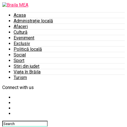
Acasa
Administrație locală
Afaceri
Cultură
Eveniment
Exclusiv
Politică locală
Social
Sport
Știri din județ
Viața în Brăila
Turism
Connect with us