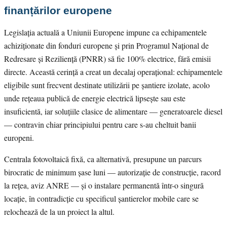
finanțărilor europene
Legislația actuală a Uniunii Europene impune ca echipamentele
achiziționate din fonduri europene și prin Programul Național de
Redresare și Reziliență (PNRR) să fie 100% electrice, fără emisii
directe. Această cerință a creat un decalaj operațional: echipamentele
eligibile sunt frecvent destinate utilizării pe șantiere izolate, acolo
unde rețeaua publică de energie electrică lipsește sau este
insuficientă, iar soluțiile clasice de alimentare — generatoarele diesel
— contravin chiar principiului pentru care s-au cheltuit banii
europeni.
Centrala fotovoltaică fixă, ca alternativă, presupune un parcurs
birocratic de minimum șase luni — autorizație de construcție, racord
la rețea, aviz ANRE — și o instalare permanentă într-o singură
locație, în contradicție cu specificul șantierelor mobile care se
relochează de la un proiect la altul.