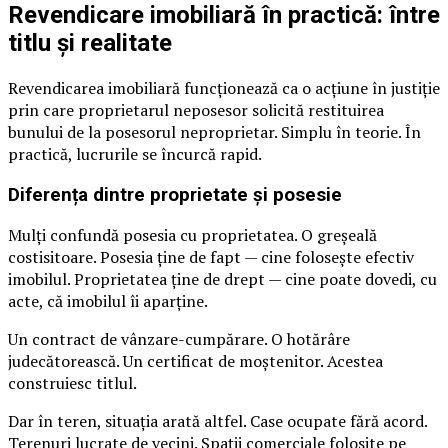
Revendicare imobiliară în practică: între
titlu și realitate
Revendicarea imobiliară funcționează ca o acțiune în justiție
prin care proprietarul neposesor solicită restituirea
bunului de la posesorul neproprietar. Simplu în teorie. În
practică, lucrurile se încurcă rapid.
Diferența dintre proprietate și posesie
Mulți confundă posesia cu proprietatea. O greșeală
costisitoare. Posesia ține de fapt — cine folosește efectiv
imobilul. Proprietatea ține de drept — cine poate dovedi, cu
acte, că imobilul îi aparține.
Un contract de vânzare-cumpărare. O hotărâre
judecătorească. Un certificat de moștenitor. Acestea
construiesc titlul.
Dar în teren, situația arată altfel. Case ocupate fără acord.
Terenuri lucrate de vecini. Spații comerciale folosite pe