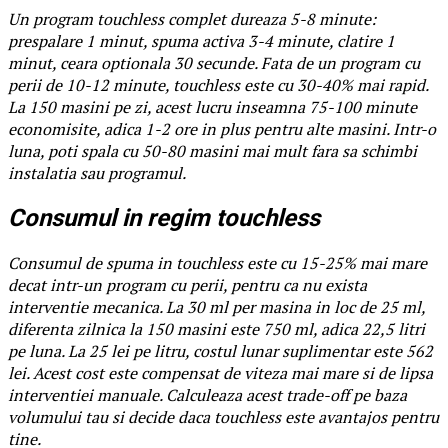
Un program touchless complet dureaza 5-8 minute:
prespalare 1 minut, spuma activa 3-4 minute, clatire 1
minut, ceara optionala 30 secunde. Fata de un program cu
perii de 10-12 minute, touchless este cu 30-40% mai rapid.
La 150 masini pe zi, acest lucru inseamna 75-100 minute
economisite, adica 1-2 ore in plus pentru alte masini. Intr-o
luna, poti spala cu 50-80 masini mai mult fara sa schimbi
instalatia sau programul.
Consumul in regim touchless
Consumul de spuma in touchless este cu 15-25% mai mare
decat intr-un program cu perii, pentru ca nu exista
interventie mecanica. La 30 ml per masina in loc de 25 ml,
diferenta zilnica la 150 masini este 750 ml, adica 22,5 litri
pe luna. La 25 lei pe litru, costul lunar suplimentar este 562
lei. Acest cost este compensat de viteza mai mare si de lipsa
interventiei manuale. Calculeaza acest trade-off pe baza
volumului tau si decide daca touchless este avantajos pentru
tine.