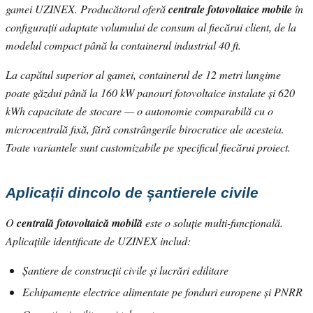
gamei UZINEX. Producătorul oferă
centrale fotovoltaice mobile
în
configurații adaptate volumului de consum al fiecărui client, de la
modelul compact până la containerul industrial 40 ft.
La capătul superior al gamei, containerul de 12 metri lungime
poate găzdui până la 160 kW panouri fotovoltaice instalate și 620
kWh capacitate de stocare — o autonomie comparabilă cu o
microcentrală fixă, fără constrângerile birocratice ale acesteia.
Toate variantele sunt customizabile pe specificul fiecărui proiect.
Aplicații dincolo de șantierele civile
O
centrală fotovoltaică mobilă
este o soluție multi-funcțională.
Aplicațiile identificate de UZINEX includ:
Șantiere de construcții civile și lucrări edilitare
Echipamente electrice alimentate pe fonduri europene și PNRR