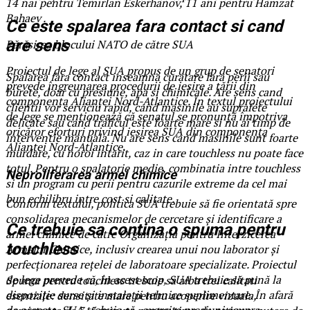
14 nai pentru Temirlan Eskerhanov, 11 ani pentru Hamzat
Bahaev .
Ce este spalarea fara contact si cand
are sens
Părăsirea blocului NATO de către SUA
Proiectul de lege al SUA propus de un grup de senatori
Spalarea fara contact inseamna curatare fara perii sau
prevede îngreunarea procedurii de ieșire a țării din
burete, doar cu presiune, apa si chimicale. Are sens cand
componența Alianței Nord-Atlantice. În textul proiectului
clientii vor serviciu rapid, cand masinile au suprafete
de lege se menționează că senatul se pronunță împotriva
delicate sau cand traficul este foarte mare si nu ai timp de
oricăror eforturi privind ieșirea SUA din componența
interventie manuala. Nu are sens cand masinile sunt foarte
Alianței Nord-Atlantice.
murdare, cu noroi intarit, caz in care touchless nu poate face
totul. Pentru o spalatorie medie, combinatia intre touchless
Neproliferarea armei chimice
si un program cu perii pentru cazurile extreme da cel mai
bun echilibru intre cost si calitate.
Conform textului, politica SUA trebuie să fie orientată spre
consolidarea mecanismelor de cercetare și identificare a
Ce trebuie sa contina o spuma pentru
armei chimice de către Organizația pentru Interzicerea
touchless
Armelor Chimice, inclusiv crearea unui nou laborator și
perfecționarea rețelei de laboratoare specializate. Proiectul
de lege prevede că, în acest scop, SUA trebuie să pună la
Spuma pentru touchless trebuie sa aiba trei calitati
dispoziție surse și instalații tehnice suplimentare. În afară
esentiale: densitate mare pentru acoperire vizuala,
de aceasta, SUA trebuie să „exercite presiuni asupra