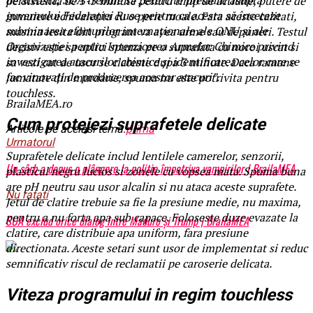
persistenta de 3-5 minute pentru timp de actiune, putere de
guvernului Federației Ruse pentru ca acesta să înceteze
inmuiere echivalenta cu o perie moale. Fara aceste calitati,
subminarea eforturilor internaționale ale ONU și ale
masina iesita din program va avea urme sau depuneri. Testul
Organizației pentru Interzicerea Armelor Chimice privind
decisiv este sa aplici spuma pe o suprafata cu noroi uscat si
investigarea atacurilor chimice și identificarea celor care se
sa vezi cat de usor se clateste dupa 3 minute. Daca ramane
fac vinovați de producerea acestor atacuri”.
jumatate din murdarie, spuma nu este potrivita pentru
touchless.
BrailaMEA.ro
Cum protejezi suprafetele delicate
Articole pe aceiasi tema:
prima
Urmatorul
Suprafetele delicate includ lentilele camerelor, senzorii,
Un sârb a depus o plângere la poliție împotriva vampirilor | BrailaMEA
plasticul negru lucios si zonele cu vopsea mata. Spuma buna
are pH neutru sau usor alcalin si nu ataca aceste suprafete.
Nu ratati
Jetul de clatire trebuie sa fie la presiune medie, nu maxima,
pentru a nu forta apa sub capace. Foloseste duze evazate la
SUA exclud orice dialog între Maduro și Trump | BrailaMEA
clatire, care distribuie apa uniform, fara presiune
directionata. Aceste setari sunt usor de implementat si reduc
semnificativ riscul de reclamatii pe caroserie delicata.
Viteza programului in regim touchless