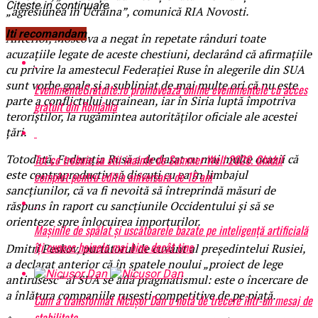
Citeste in continuare
„agresiunea în Ucraina”, comunică RIA Novosti.
Iti recomandam
Anterior, Moscova a negat în repetate rânduri toate
acuzațiile legate de aceste chestiuni, declarând că afirmațiile
cu privire la amestecul Federației Ruse în alegerile din SUA
sunt vorbe goale și a subliniat de mai multe ori că nu este
EvenimenteGratuite.ro promovează online evenimentele cu acces
parte a conflictului ucrainean, iar în Siria luptă împotriva
gratuit din România
teroriștilor, la rugămintea autorităților oficiale ale acestei
țări.
Tot ce trebuie sa stii inainte de Summer Well 2026. Ghidul
Totodată, Federația Rusă a declarat cu mai multe ocazii că
este contraproductiv să discuți cu ea în limbajul
complet pentru editia aniversara de 15 ani
sancțiunilor, că va fi nevoită să întreprindă măsuri de
răspuns în raport cu sancțiunile Occidentului și să se
orienteze spre înlocuirea importurilor.
Mașinile de spălat și uscătoarele bazate pe inteligență artificială
îți cunosc hainele mai bine decât tine
Dmitri Peskov, purtătorul de cuvânt al președintelui Rusiei,
a declarat anterior că în spatele noului „proiect de lege
antirusesc” al SUA se află pragmatismul: este o încercare de
a înlătura companiile rusești competitive de pe piață.
Cum a transformat Nicușor Dan o notă de trecere într-un mesaj de
stabilitate