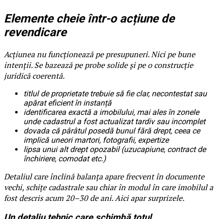
Elemente cheie într-o acțiune de
revendicare
Acțiunea nu funcționează pe presupuneri. Nici pe bune
intenții. Se bazează pe probe solide și pe o construcție
juridică coerentă.
titlul de proprietate trebuie să fie clar, necontestat sau
apărat eficient în instanță
identificarea exactă a imobilului, mai ales în zonele
unde cadastrul a fost actualizat tardiv sau incomplet
dovada că pârâtul posedă bunul fără drept, ceea ce
implică uneori martori, fotografii, expertize
lipsa unui alt drept opozabil (uzucapiune, contract de
închiriere, comodat etc.)
Detaliul care înclină balanța apare frecvent în documente
vechi, schițe cadastrale sau chiar în modul în care imobilul a
fost descris acum 20–30 de ani. Aici apar surprizele.
Un detaliu tehnic care schimbă totul