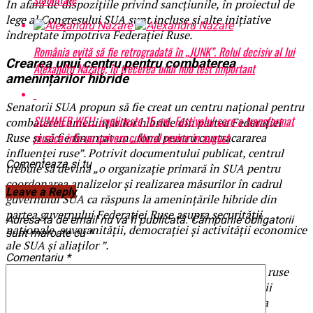
În afară de dispozițiile privind sancțiunile, în proiectul de
lege al Congresului SUA sunt incluse și alte inițiative
îndreptate împotriva Federației Ruse.
România evită să fie retrogradată în „JUNK”. Rolul decisiv al lui
Crearea unui centru pentru combaterea
Alexandru Nazare, în trecerea unui nou test important
amenințărilor hibride
Senatorii SUA propun să fie creat un centru național pentru
SUMMER WELL implineste 15 ani. Festivalul care a transformat
combaterea amenințărilor hibride din partea Federației
muzica intr-un univers cultural revine in august
Ruse și să fie finanțat un „fond pentru contracararea
influenței ruse”. Potrivit documentului publicat, centrul
Comenteaza si tu
trebuie să devină „o organizație primară în SUA pentru
coordonarea analizelor și realizarea măsurilor în cadrul
Leave a Reply
guvernului SUA ca răspuns la amenințările hibride din
partea guvernului Federației Ruse asupra securității
Adresa ta de email nu va fi publicată.
Câmpurile obligatorii
naționale, suveranității, democrației și activității economice
sunt marcate cu
*
ale SUA și aliaților ”.
Comentariu
*
Finanțarea fondului pentru contracararea influenței ruse
În afară de aceasta, este propusă finanțarea activității
fondului pentru contracararea influenței ruse care va