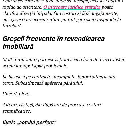
Pentru cei care nu știu de unde să înceapă, există și opțiuni
rapide de orientare.
O intrebare juridica gratuita
poate
clarifica direcția inițială, fără costuri și fără angajamente,
aici gasesti un avocat online gratuit gata sa iti raspunda la
intrebari.
Greșeli frecvente în revendicarea
imobiliară
Mulți proprietari pornesc acțiunea cu o încredere excesivă în
actele lor. Apoi apar problemele.
Se bazează pe contracte incomplete. Ignoră situația din
teren. Subestimează apărarea pârâtului.
Uneori, pierd.
Alteori, câștigă, dar după ani de proces și costuri
semnificative.
Iluzia „actului perfect”