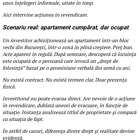
unor înțelegeri informale, uitate în timp.
Aici intervine acțiunea în revendicare.
Scenariu real: apartament cumpărat, dar ocupat
Un investitor achiziționează un apartament într-un bloc
vechi din București, într-o zonă în plină creștere. Preț bun.
Acte aparent în regulă. După semnare, descoperă că locuința
este ocupată de o persoană care invocă un „drept de
folosință” bazat pe o promisiune verbală din urmă cu ani.
Nu există contract. Nu există termen clar. Doar prezența
fizică.
Investitorul nu poate evacua direct. Are nevoie de o acțiune
în revendicare, dublată uneori de evacuare, în funcție de
situație. Instanța analizează titlul de proprietate și compară
cu situația de fapt.
În astfel de cazuri, diferența dintre drept și realitate devine
evidentă.