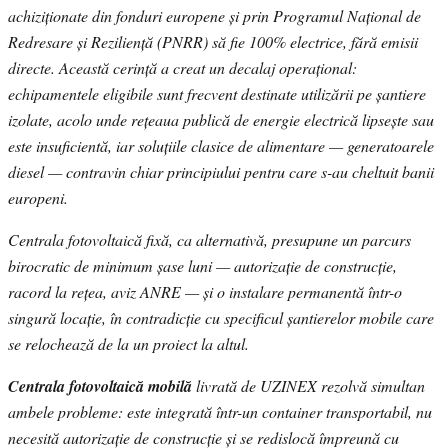
achiziționate din fonduri europene și prin Programul Național de
Redresare și Reziliență (PNRR) să fie 100% electrice, fără emisii
directe. Această cerință a creat un decalaj operațional:
echipamentele eligibile sunt frecvent destinate utilizării pe șantiere
izolate, acolo unde rețeaua publică de energie electrică lipsește sau
este insuficientă, iar soluțiile clasice de alimentare — generatoarele
diesel — contravin chiar principiului pentru care s-au cheltuit banii
europeni.
Centrala fotovoltaică fixă, ca alternativă, presupune un parcurs
birocratic de minimum șase luni — autorizație de construcție,
racord la rețea, aviz ANRE — și o instalare permanentă într-o
singură locație, în contradicție cu specificul șantierelor mobile care
se relochează de la un proiect la altul.
Centrala fotovoltaică mobilă
livrată de UZINEX rezolvă simultan
ambele probleme: este integrată într-un container transportabil, nu
necesită autorizație de construcție și se redislocă împreună cu