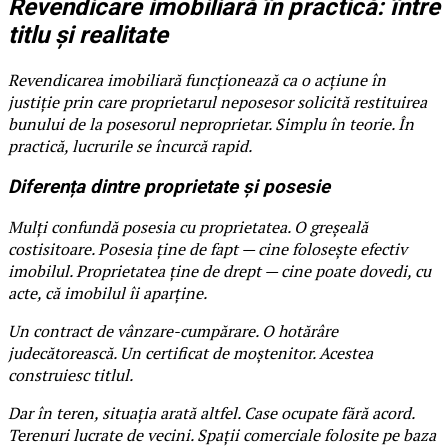
Revendicare imobiliară în practică: între
titlu și realitate
Revendicarea imobiliară funcționează ca o acțiune în
justiție prin care proprietarul neposesor solicită restituirea
bunului de la posesorul neproprietar. Simplu în teorie. În
practică, lucrurile se încurcă rapid.
Diferența dintre proprietate și posesie
Mulți confundă posesia cu proprietatea. O greșeală
costisitoare. Posesia ține de fapt — cine folosește efectiv
imobilul. Proprietatea ține de drept — cine poate dovedi, cu
acte, că imobilul îi aparține.
Un contract de vânzare-cumpărare. O hotărâre
judecătorească. Un certificat de moștenitor. Acestea
construiesc titlul.
Dar în teren, situația arată altfel. Case ocupate fără acord.
Terenuri lucrate de vecini. Spații comerciale folosite pe baza