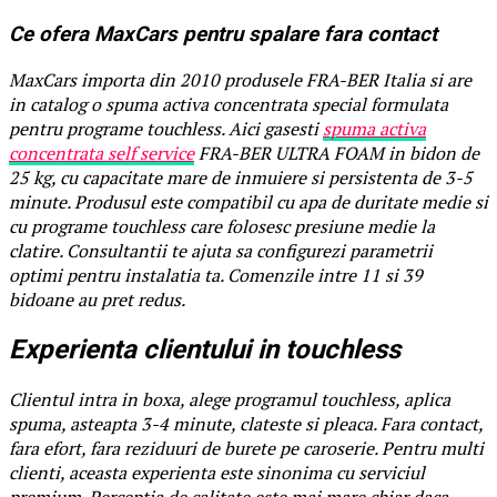
Ce ofera MaxCars pentru spalare fara contact
MaxCars importa din 2010 produsele FRA-BER Italia si are
in catalog o spuma activa concentrata special formulata
pentru programe touchless. Aici gasesti
spuma activa
concentrata self service
FRA-BER ULTRA FOAM in bidon de
25 kg, cu capacitate mare de inmuiere si persistenta de 3-5
minute. Produsul este compatibil cu apa de duritate medie si
cu programe touchless care folosesc presiune medie la
clatire. Consultantii te ajuta sa configurezi parametrii
optimi pentru instalatia ta. Comenzile intre 11 si 39
bidoane au pret redus.
Experienta clientului in touchless
Clientul intra in boxa, alege programul touchless, aplica
spuma, asteapta 3-4 minute, clateste si pleaca. Fara contact,
fara efort, fara reziduuri de burete pe caroserie. Pentru multi
clienti, aceasta experienta este sinonima cu serviciul
premium. Perceptia de calitate este mai mare chiar daca