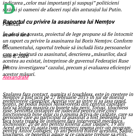
indicarea „celor mai importanți și suspuși” politicieni
străini și oameni de afaceri ruși din anturajul lui Putin.
Raportul cu privire la asasinarea lui Nemțov
Publicat
În afară de aceasta, proiectul de lege propune să fie întocmit
acum o lună
un raport cu privire la asasinarea lui Boris Nemțov. Conform
pe
documentului, raportul trebuie să includă lista persoanelor
care au legătură cu asasinatul, descrierea „măsurilor, dacă
iulie 8, 2026
acestea au existat, întreprinse de guvernul Federației Ruse
De
pentru investigarea” cazului, precum și evaluarea eficienței
acestor măsuri.
AlexandraM
Spalarea fara contact, numita si touchless, este in crestere in
Nemțov a fost ucis pe 27 februarie 2015 în jur de miezul
preferintele clientilor. Acestia vor sa intre si sa iasa rapid,
nopții, pe podul Bolşoi Moskvoreţki din centrul capitalei
fara sa atinga masina cu burete sau perii. Totusi, touchless
ruse. Sentința instanței de judecată pentru cele cinci
functioneaza bine doar cu o spuma activa de calitate, care sa
persoane care au participat la asasinat a fost pedeapsa cu
faca toata treaba de inmuiere fara interventie mecanica.
închisoare: 20 de ani pentru killerul Zaur Dadaev, 19 ani
Acest articol iti arata cum integrezi spuma intr-un program
pentru Anzor Gubașev, 16 ani pentru fratele acestuia, Șadid;
touchless, ce beneficii aduce si ce capcane trebuie sa eviti.