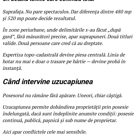
Suprafața. Nu pare spectaculos. Dar diferența dintre 480 mp
și 520 mp poate decide rezultatul.
În zone periurbane, unde delimitările s-au făcut „după
gard”, fără măsurători precise, apar suprapuneri. Două titluri
valide. Două persoane care cred că au dreptate.
Expertiza topo-cadastrală devine piesa centrală. Linia de
hotar nu mai e doar o trasare pe hârtie — devine probă în
instanță.
Când intervine uzucapiunea
Posesorul nu rămâne fără apărare. Uneori, chiar câștigă.
Uzucapiunea permite dobândirea proprietății prin posesie
îndelungată, dacă sunt îndeplinite anumite condiții: posesie
continuă, publică, pașnică și sub nume de proprietar.
Aici apar conflictele cele mai sensibile.