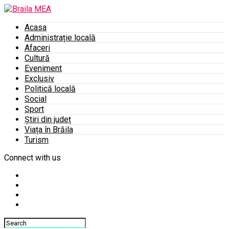
Acasa
Administrație locală
Afaceri
Cultură
Eveniment
Exclusiv
Politică locală
Social
Sport
Știri din județ
Viața în Brăila
Turism
Connect with us