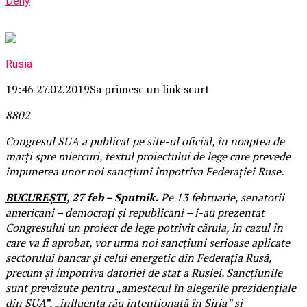
Deny
Rusia
19:46 27.02.2019
Sa primesc un link scurt
88
0
2
Congresul SUA a publicat pe site-ul oficial, în noaptea de
marți spre miercuri, textul proiectului de lege care prevede
impunerea unor noi sancțiuni împotriva Federației Ruse.
BUCUREȘTI
, 27 feb – Sputnik.
Pe 13 februarie, senatorii
americani – democrați și republicani – i-au prezentat
Congresului un proiect de lege potrivit căruia, în cazul în
care va fi aprobat, vor urma noi sancțiuni serioase aplicate
sectorului bancar și celui energetic din Federația Rusă,
precum și împotriva datoriei de stat a Rusiei. Sancțiunile
sunt prevăzute pentru „amestecul în alegerile prezidențiale
din SUA”, „influența rău intenționată în Siria” și