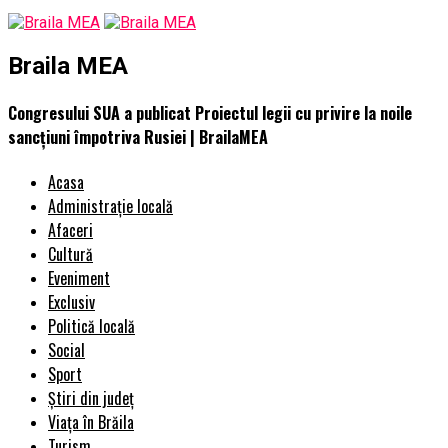
Braila MEA
Congresului SUA a publicat Proiectul legii cu privire la noile
sancțiuni împotriva Rusiei | BrailaMEA
Acasa
Administrație locală
Afaceri
Cultură
Eveniment
Exclusiv
Politică locală
Social
Sport
Știri din județ
Viața în Brăila
Turism