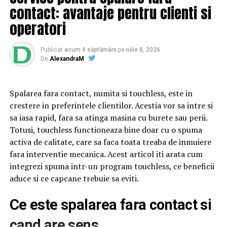
BrailaMEA
contact: avantaje pentru clienti si
NU RATATI
operatori
Subaru recheamă în service peste 2 milioane de
automobile | BrailaMEA
Publicat
acum 4 săptămâni
pe
iulie 8, 2026
De
AlexandraM
Spalarea fara contact, numita si touchless, este in
crestere in preferintele clientilor. Acestia vor sa intre si
sa iasa rapid, fara sa atinga masina cu burete sau perii.
Totusi, touchless functioneaza bine doar cu o spuma
activa de calitate, care sa faca toata treaba de inmuiere
fara interventie mecanica. Acest articol iti arata cum
integrezi spuma intr-un program touchless, ce beneficii
aduce si ce capcane trebuie sa eviti.
Ce este spalarea fara contact si
cand are sens