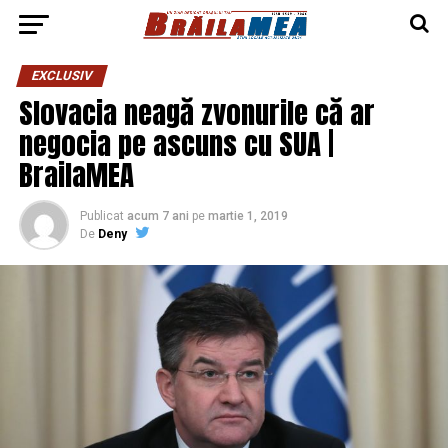
EXCLUSIV
Slovacia neagă zvonurile că ar
negocia pe ascuns cu SUA |
BrailaMEA
Publicat
acum 7 ani
pe
martie 1, 2019
De
Deny