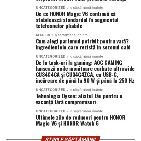
Lungime panouri desfășurate:
~60 metri
UNCATEGORIZED
o săptămână inainte
Aici apar conflictele cele mai sensibile.
liniari
De ce HONOR Magic V6 continuă să
stabilească standardul în segmentul
Conectică:
telefoanelor pliabile
priză 220 V monofazic, priză
Scenariu: teren „lucrat” de ani de zile
380 V trifazic, priză încărcare auto electric
AFACERI
o săptămână inainte
La marginea unui oraș în expansiune, un teren agricol a
Cum alegi parfumul potrivit pentru vară?
Climatizare:
Ingredientele care rezistă în sezonul cald
aer condiționat integrat pentru
fost folosit constant de un mic antreprenor local. L-a
împrejmuit. L-a cultivat. A investit în irigații.
menținerea bateriilor la temperatură optimă
UNCATEGORIZED
o săptămână inainte
De la task-uri la gaming: AOC GAMING
Proprietarul din acte locuiește în străinătate și nu a
Mobilitate:
roți tip off-road pentru deplasare
lansează noile monitoare curbate ultrawide
intervenit timp de peste 15 ani.
CU34G4CA și CU34G4ZCA, cu USB-C,
pe teren accidentat
încărcare de până la 90 W și până la 250 Hz
Când decide să vândă terenul, descoperă că altcineva îl
revendică.
UNCATEGORIZED
o săptămână inainte
Tehnologia Dyson: aliatul tău pentru o
Configurația conectică a fost dimensionată conform cerințelor
vacanță fără compromisuri
Nu mai e doar o discuție despre acte. Devine o analiză a
beneficiarului. La cerere, modelul poate fi extins cu prize
comportamentului în timp. Instanța cântărește
UNCATEGORIZED
o săptămână inainte
suplimentare, sisteme de iluminat exterior, monitorizare la
Ultimele zile de reduceri pentru HONOR
pasivitatea proprietarului versus acțiunile concrete ale
Magic V6 și HONOR Watch 6
distanță și conectivitate GSM.
posesorului.
ȘTIRILE SĂPTĂMÂNII