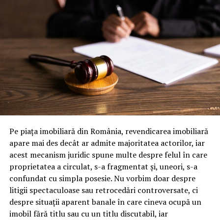
putere de inmuiere echivalenta cu o perie moale. Fara
aceste calitati, masina iesita din program va avea urme
sau depuneri. Testul decisiv este sa aplici spuma pe o
suprafata cu noroi uscat si sa vezi cat de usor se clateste
dupa 3 minute. Daca ramane jumatate din murdarie,
spuma nu este potrivita pentru touchless.
Cum protejezi suprafetele
delicate
Suprafetele delicate includ lentilele camerelor, senzorii,
Pe piața imobiliară din România, revendicarea imobiliară
plasticul negru lucios si zonele cu vopsea mata. Spuma
apare mai des decât ar admite majoritatea actorilor, iar
buna are pH neutru sau usor alcalin si nu ataca aceste
acest mecanism juridic spune multe despre felul în care
suprafete. Jetul de clatire trebuie sa fie la presiune
proprietatea a circulat, s-a fragmentat și, uneori, s-a
medie, nu maxima, pentru a nu forta apa sub capace.
confundat cu simpla posesie. Nu vorbim doar despre
Foloseste duze evazate la clatire, care distribuie apa
litigii spectaculoase sau retrocedări controversate, ci
uniform, fara presiune directionata. Aceste setari sunt
despre situații aparent banale în care cineva ocupă un
usor de implementat si reduc semnificativ riscul de
imobil fără titlu sau cu un titlu discutabil, iar