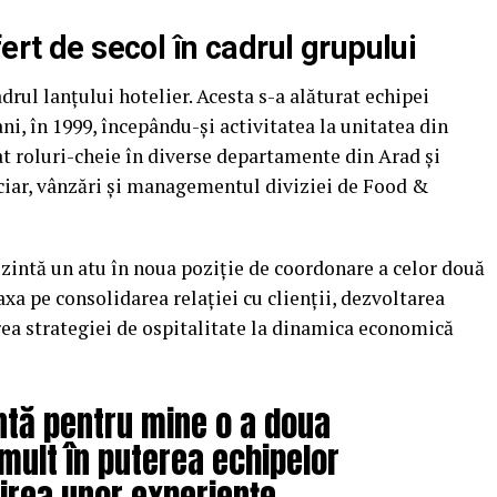
ert de secol în cadrul grupului
rul lanțului hotelier. Acesta s-a alăturat echipei
i, în 1999, începându-și activitatea la unitatea din
fat roluri-cheie în diverse departamente din Arad și
nciar, vânzări și managementul diviziei de Food &
zintă un atu în noua poziție de coordonare a celor două
axa pe consolidarea relației cu clienții, dezvoltarea
rea strategiei de ospitalitate la dinamica economică
ntă pentru mine o a doua
mult în puterea echipelor
uirea unor experiențe