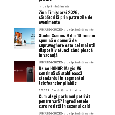
o săptămână inainte
Ziua Timișoarei 2026,
sărbătorită prin patru zile de
evenimente
UNCATEGORIZED
o săptămână inainte
Studiu Xiaomi: 9 din 10 români
spun că o cameră de
supraveghere este cel mai util
dispozitiv atunci când pleacă
în vacanță
UNCATEGORIZED
o săptămână inainte
De ce HONOR Magic V6
continuă să stabilească
standardul în segmentul
telefoanelor pliabile
AFACERI
o săptămână inainte
Cum alegi parfumul potrivit
pentru vară? Ingredientele
care rezistă în sezonul cald
UNCATEGORIZED
o săptămână inainte