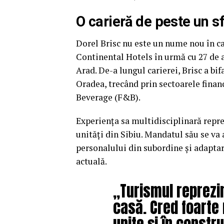
O carieră de peste un sf
Dorel Brisc nu este un nume nou în cad
Continental Hotels în urmă cu 27 de an
Arad. De-a lungul carierei, Brisc a bi
Oradea, trecând prin sectoarele fina
Beverage (F&B).
Experiența sa multidisciplinară repre
unități din Sibiu. Mandatul său se va 
personalului din subordine și adapta
actuală.
„Turismul reprezi
casă. Cred foarte 
unite și în constr