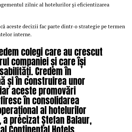
gementul zilnic al hotelurilor și eficientizarea
ă aceste decizii fac parte dintr-o strategie pe termen
ntelor interne.
edem colegi care au crescut
rul companiei și care își
abilități. Credem în
ă și în construirea unor
 iar aceste promovări
firesc în consolidarea
erațional al hotelurilor
, a precizat Ștefan Balaur,
al Continental Hotels.