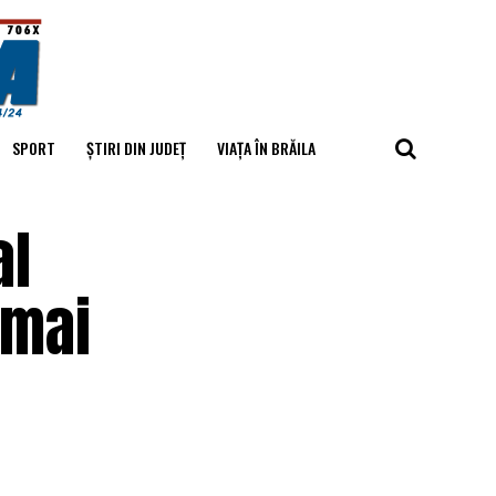
SPORT
ȘTIRI DIN JUDEȚ
VIAȚA ÎN BRĂILA
al
 mai