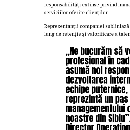
responsabilități extinse privind mana
serviciilor oferite clienților.
Reprezentanții companiei subliniază c
lung de retenție și valorificare a tale
„Ne bucurăm să v
profesional în cad
asumă noi respons
dezvoltarea intern
echipe puternice,
reprezintă un pas 
managementului op
noastre din Sibiu”
Director Operațion