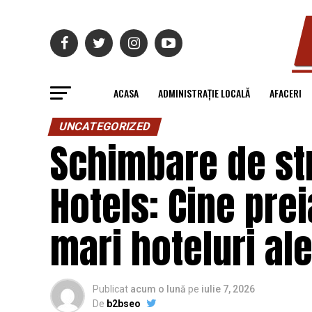
ACASA
ADMINISTRAȚIE LOCALĂ
AFACERI
UNCATEGORIZED
Schimbare de str
Hotels: Cine pre
mari hoteluri ale
Publicat
acum o lună
pe
iulie 7, 2026
De
b2bseo