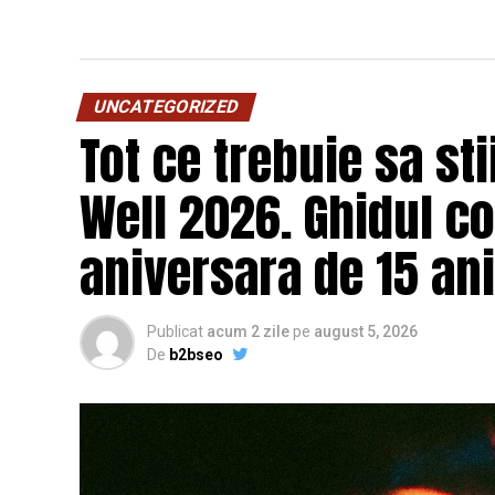
UNCATEGORIZED
Tot ce trebuie sa st
Well 2026. Ghidul c
aniversara de 15 ani
Publicat
acum 2 zile
pe
august 5, 2026
De
b2bseo