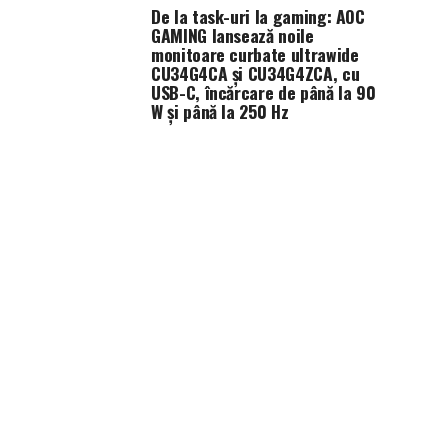
De la task-uri la gaming: AOC
GAMING lansează noile
monitoare curbate ultrawide
CU34G4CA și CU34G4ZCA, cu
USB-C, încărcare de până la 90
W și până la 250 Hz