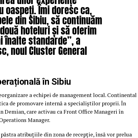
 oaspeți. Îmi doresc ca,
ele din Sibiu, să continuăm
două hoteluri și să oferim
ai înalte standarde”, a
sc, noul Cluster General
perațională în Sibiu
 reorganizare a echipei de management local. Continental
ica de promovare internă a specialiștilor proprii. În
an Demian, care activau ca Front Office Manageri în
e Operations Manager.
păstra atribuțiile din zona de recepție, însă vor prelua