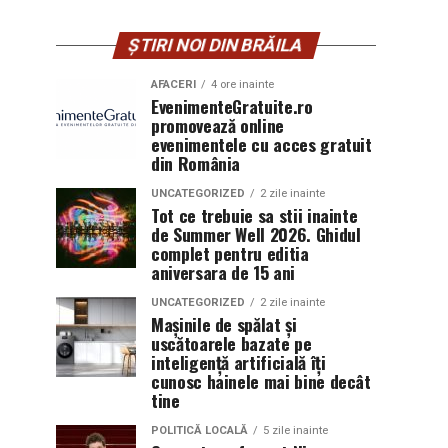
ȘTIRI NOI DIN BRĂILA
AFACERI
4 ore inainte
EvenimenteGratuite.ro
promovează online
evenimentele cu acces gratuit
din România
UNCATEGORIZED
2 zile inainte
Tot ce trebuie sa stii inainte
de Summer Well 2026. Ghidul
complet pentru editia
aniversara de 15 ani
UNCATEGORIZED
2 zile inainte
Mașinile de spălat și
uscătoarele bazate pe
inteligență artificială îți
cunosc hainele mai bine decât
tine
POLITICĂ LOCALĂ
5 zile inainte