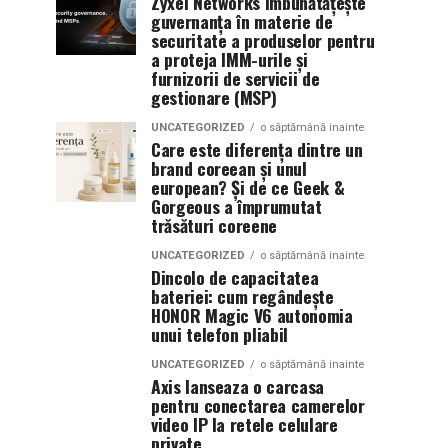
Zyxel Networks îmbunătățește
guvernanța în materie de
securitate a produselor pentru
a proteja IMM-urile și
furnizorii de servicii de
gestionare (MSP)
UNCATEGORIZED
o săptămână inainte
Care este diferența dintre un
brand coreean și unul
european? Și de ce Geek &
Gorgeous a împrumutat
trăsături coreene
UNCATEGORIZED
o săptămână inainte
Dincolo de capacitatea
bateriei: cum regândește
HONOR Magic V6 autonomia
unui telefon pliabil
UNCATEGORIZED
o săptămână inainte
Axis lanseaza o carcasa
pentru conectarea camerelor
video IP la retele celulare
private