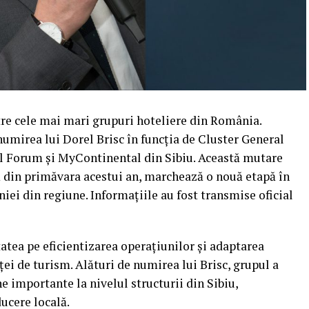
tre cele mai mari grupuri hoteliere din România.
numirea lui Dorel Brisc în funcția de Cluster General
l Forum și MyContinental din Sibiu. Această mutare
ă din primăvara acestui an, marchează o nouă etapă în
i din regiune. Informațiile au fost transmise oficial
atea pe eficientizarea operațiunilor și adaptarea
eței de turism. Alături de numirea lui Brisc, grupul a
e importante la nivelul structurii din Sibiu,
ucere locală.