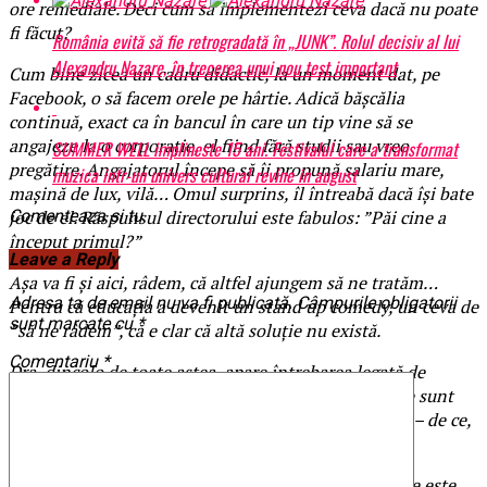
ore remediale. Deci cum să implementezi ceva dacă nu poate
fi făcut?
România evită să fie retrogradată în „JUNK”. Rolul decisiv al lui
Alexandru Nazare, în trecerea unui nou test important
Cum bine zicea un cadru didactic, la un moment dat, pe
Facebook, o să facem orele pe hârtie. Adică bășcălia
continuă, exact ca în bancul în care un tip vine să se
angajeze la o corporație, el fiind fără studii sau vreo
SUMMER WELL implineste 15 ani. Festivalul care a transformat
pregătire. Angajatorul începe să îi propună salariu mare,
muzica intr-un univers cultural revine in august
mașină de lux, vilă… Omul surprins, îl întreabă dacă își bate
Comenteaza si tu
joc de el. Răspunsul directorului este fabulos: ”Păi cine a
început primul?”
Leave a Reply
Așa va fi și aici, râdem, că altfel ajungem să ne tratăm…
Adresa ta de email nu va fi publicată.
Câmpurile obligatorii
Pentru că educația a devenit un stand up comedy, un ceva de
sunt marcate cu
*
”să ne râdem”, că e clar că altă soluție nu există.
Comentariu
*
Dra, dincolo de toate astea, apare întrebarea legată de
consilierii ministrului Ecaterina Andronescu care fie sunt
nepregătiți, fie știu ce se petrece și o sfătuiesc greșit – de ce,
nu pricep – fie demnitarul nu se consultă cu nimeni.
Oricare din aceste variante ar fi corectă, unica soluție este