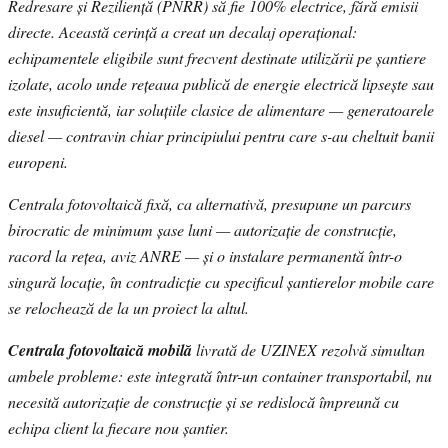
Redresare și Reziliență (PNRR) să fie 100% electrice, fără emisii
directe. Această cerință a creat un decalaj operațional:
echipamentele eligibile sunt frecvent destinate utilizării pe șantiere
izolate, acolo unde rețeaua publică de energie electrică lipsește sau
este insuficientă, iar soluțiile clasice de alimentare — generatoarele
diesel — contravin chiar principiului pentru care s-au cheltuit banii
europeni.
Centrala fotovoltaică fixă, ca alternativă, presupune un parcurs
birocratic de minimum șase luni — autorizație de construcție,
racord la rețea, aviz ANRE — și o instalare permanentă într-o
singură locație, în contradicție cu specificul șantierelor mobile care
se relochează de la un proiect la altul.
Centrala fotovoltaică mobilă
livrată de UZINEX rezolvă simultan
ambele probleme: este integrată într-un container transportabil, nu
necesită autorizație de construcție și se redislocă împreună cu
echipa client la fiecare nou șantier.