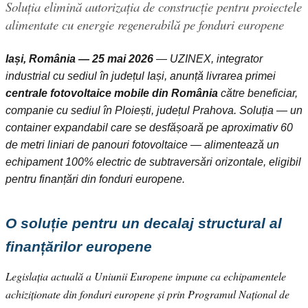
Soluția elimină autorizația de construcție pentru proiectele
alimentate cu energie regenerabilă pe fonduri europene
Iași, România — 25 mai 2026
— UZINEX, integrator
industrial cu sediul în județul Iași, anunță livrarea primei
centrale fotovoltaice mobile din România
către beneficiar,
companie cu sediul în Ploiești, județul Prahova. Soluția — un
container expandabil care se desfășoară pe aproximativ 60
de metri liniari de panouri fotovoltaice — alimentează un
echipament 100% electric de subtraversări orizontale, eligibil
pentru finanțări din fonduri europene.
O soluție pentru un decalaj structural al
finanțărilor europene
Legislația actuală a Uniunii Europene impune ca echipamentele
achiziționate din fonduri europene și prin Programul Național de