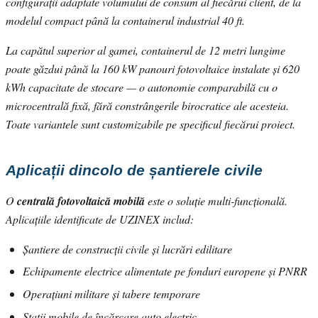
configurații adaptate volumului de consum al fiecărui client, de la
modelul compact până la containerul industrial 40 ft.
La capătul superior al gamei, containerul de 12 metri lungime
poate găzdui până la 160 kW panouri fotovoltaice instalate și 620
kWh capacitate de stocare — o autonomie comparabilă cu o
microcentrală fixă, fără constrângerile birocratice ale acesteia.
Toate variantele sunt customizabile pe specificul fiecărui proiect.
Aplicații dincolo de șantierele civile
O
centrală fotovoltaică mobilă
este o soluție multi-funcțională.
Aplicațiile identificate de UZINEX includ:
Șantiere de construcții civile și lucrări edilitare
Echipamente electrice alimentate pe fonduri europene și PNRR
Operațiuni militare și tabere temporare
Stații mobile de încărcare auto electric