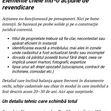
Elemente cheie într-o acțiune de
revendicare
Acțiunea nu funcționează pe presupuneri. Nici pe bune
intenții. Se bazează pe probe solide și pe o construcție
juridică coerentă.
titlul de proprietate trebuie să fie clar, necontestat sau
apărat eficient în instanță
identificarea exactă a imobilului, mai ales în zonele
unde cadastrul a fost actualizat tardiv sau incomplet
dovada că pârâtul posedă bunul fără drept, ceea ce
implică uneori martori, fotografii, expertize
lipsa unui alt drept opozabil (uzucapiune, contract de
închiriere, comodat etc.)
Detaliul care înclină balanța apare frecvent în documente
vechi, schițe cadastrale sau chiar în modul în care imobilul a
fost descris acum 20–30 de ani. Aici apar surprizele.
Un detaliu tehnic care schimbă totul