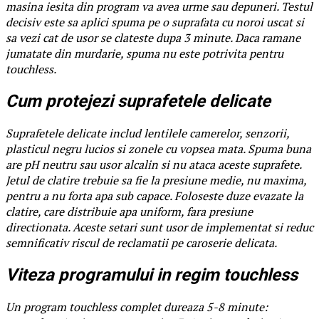
masina iesita din program va avea urme sau depuneri. Testul
decisiv este sa aplici spuma pe o suprafata cu noroi uscat si
sa vezi cat de usor se clateste dupa 3 minute. Daca ramane
jumatate din murdarie, spuma nu este potrivita pentru
touchless.
Cum protejezi suprafetele delicate
Suprafetele delicate includ lentilele camerelor, senzorii,
plasticul negru lucios si zonele cu vopsea mata. Spuma buna
are pH neutru sau usor alcalin si nu ataca aceste suprafete.
Jetul de clatire trebuie sa fie la presiune medie, nu maxima,
pentru a nu forta apa sub capace. Foloseste duze evazate la
clatire, care distribuie apa uniform, fara presiune
directionata. Aceste setari sunt usor de implementat si reduc
semnificativ riscul de reclamatii pe caroserie delicata.
Viteza programului in regim touchless
Un program touchless complet dureaza 5-8 minute: