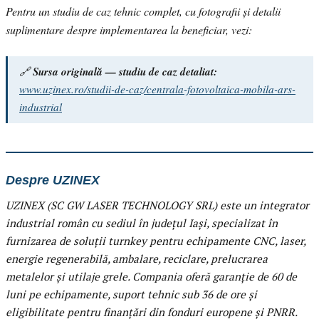
Pentru un studiu de caz tehnic complet, cu fotografii și detalii
suplimentare despre implementarea la beneficiar, vezi:
🔗
Sursa originală — studiu de caz detaliat:
www.uzinex.ro/studii-de-caz/centrala-fotovoltaica-mobila-ars-
industrial
Despre UZINEX
UZINEX (SC GW LASER TECHNOLOGY SRL) este un integrator
industrial român cu sediul în județul Iași, specializat în
furnizarea de soluții turnkey pentru echipamente CNC, laser,
energie regenerabilă, ambalare, reciclare, prelucrarea
metalelor și utilaje grele. Compania oferă garanție de 60 de
luni pe echipamente, suport tehnic sub 36 de ore și
eligibilitate pentru finanțări din fonduri europene și PNRR.