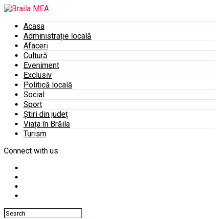
Acasa
Administrație locală
Afaceri
Cultură
Eveniment
Exclusiv
Politică locală
Social
Sport
Știri din județ
Viața în Brăila
Turism
Connect with us