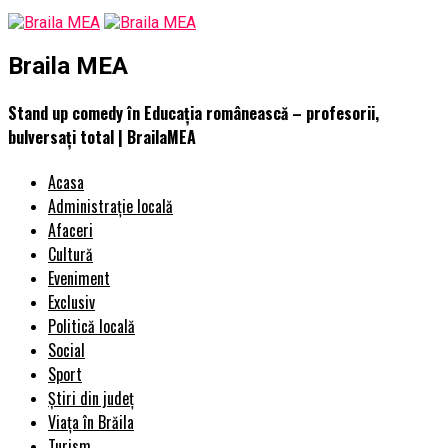
Braila MEA
Stand up comedy în Educația românească – profesorii,
bulversați total | BrailaMEA
Acasa
Administrație locală
Afaceri
Cultură
Eveniment
Exclusiv
Politică locală
Social
Sport
Știri din județ
Viața în Brăila
Turism