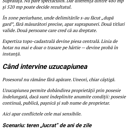
Suprafața. Nu pare spectaculos. Dar diferența dintre 480 mp
și 520 mp poate decide rezultatul.
În zone periurbane, unde delimitările s-au făcut „după
gard”, fără măsurători precise, apar suprapuneri. Două titluri
valide. Două persoane care cred că au dreptate.
Expertiza topo-cadastrală devine piesa centrală. Linia de
hotar nu mai e doar o trasare pe hârtie — devine probă în
instanță.
Când intervine uzucapiunea
Posesorul nu rămâne fără apărare. Uneori, chiar câștigă.
Uzucapiunea permite dobândirea proprietății prin posesie
îndelungată, dacă sunt îndeplinite anumite condiții: posesie
continuă, publică, pașnică și sub nume de proprietar.
Aici apar conflictele cele mai sensibile.
Scenariu: teren „lucrat” de ani de zile