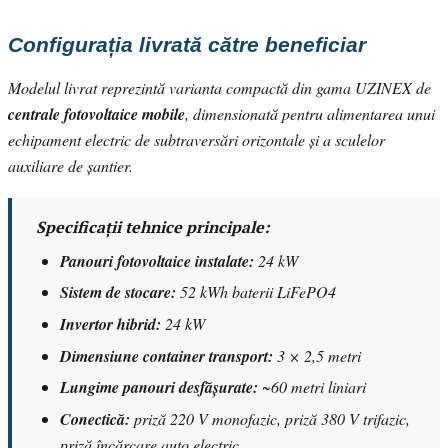
Configurația livrată către beneficiar
Modelul livrat reprezintă varianta compactă din gama UZINEX de
centrale fotovoltaice mobile
, dimensionată pentru alimentarea unui
echipament electric de subtraversări orizontale și a sculelor
auxiliare de șantier.
Specificații tehnice principale:
Panouri fotovoltaice instalate:
24 kW
Sistem de stocare:
52 kWh baterii LiFePO4
Invertor hibrid:
24 kW
Dimensiune container transport:
3 × 2,5 metri
Lungime panouri desfășurate:
~60 metri liniari
Conectică:
priză 220 V monofazic, priză 380 V trifazic,
priză încărcare auto electric