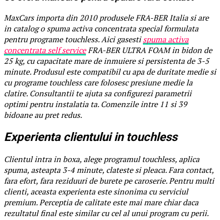
MaxCars importa din 2010 produsele FRA-BER Italia si are
in catalog o spuma activa concentrata special formulata
pentru programe touchless. Aici gasesti
spuma activa
concentrata self service
FRA-BER ULTRA FOAM in bidon de
25 kg, cu capacitate mare de inmuiere si persistenta de 3-5
minute. Produsul este compatibil cu apa de duritate medie si
cu programe touchless care folosesc presiune medie la
clatire. Consultantii te ajuta sa configurezi parametrii
optimi pentru instalatia ta. Comenzile intre 11 si 39
bidoane au pret redus.
Experienta clientului in touchless
Clientul intra in boxa, alege programul touchless, aplica
spuma, asteapta 3-4 minute, clateste si pleaca. Fara contact,
fara efort, fara reziduuri de burete pe caroserie. Pentru multi
clienti, aceasta experienta este sinonima cu serviciul
premium. Perceptia de calitate este mai mare chiar daca
rezultatul final este similar cu cel al unui program cu perii.