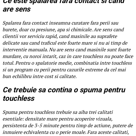
Ce este spalarea fara contact si cand
are sens
Spalarea fara contact inseamna curatare fara perii sau
burete, doar cu presiune, apa si chimicale. Are sens cand
clientii vor serviciu rapid, cand masinile au suprafete
delicate sau cand traficul este foarte mare si nu ai timp de
interventie manuala. Nu are sens cand masinile sunt foarte
murdare, cu noroi intarit, caz in care touchless nu poate face
totul. Pentru o spalatorie medie, combinatia intre touchless
si un program cu perii pentru cazurile extreme da cel mai
bun echilibru intre cost si calitate.
Ce trebuie sa contina o spuma pentru
touchless
Spuma pentru touchless trebuie sa aiba trei calitati
esentiale: densitate mare pentru acoperire vizuala,
persistenta de 3-5 minute pentru timp de actiune, putere de
inmuiere echivalenta cu o perie moale. Fara aceste calitati,