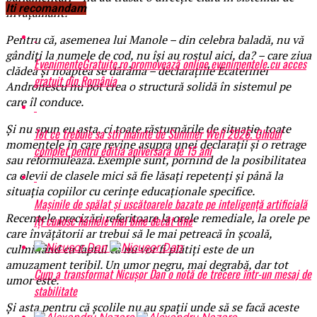
Iti recomandam
învățământ.
Pentru că, asemenea lui Manole – din celebra baladă, nu vă
gândiți la numele de cod, nu își au rostul aici, da? – care ziua
EvenimenteGratuite.ro promovează online evenimentele cu acces
clădea și noaptea se dărâma – declarațiile Ecaterinei
gratuit din România
Andronescu nu pot crea o structură solidă în sistemul pe
care îl conduce.
Și nu spun eu asta, ci toate răsturnările de situație, toate
Tot ce trebuie sa stii inainte de Summer Well 2026. Ghidul
momentele în care revine asupra unei declarații și o retrage
complet pentru editia aniversara de 15 ani
sau reformulează. Exemple sunt, pornind de la posibilitatea
ca elevii de clasele mici să fie lăsați repetenți și până la
situația copiilor cu cerințe educaționale specifice.
Mașinile de spălat și uscătoarele bazate pe inteligență artificială
Recentele precizări referitoare la orele remediale, la orele pe
îți cunosc hainele mai bine decât tine
care învățătorii ar trebui să le mai petreacă în școală,
culminând cu faptul că nu vor fi plătiți este de un
amuzament teribil. Un umor negru, mai degrabă, dar tot
Cum a transformat Nicușor Dan o notă de trecere într-un mesaj de
umor este.
stabilitate
Și asta pentru că școlile nu au spații unde să se facă aceste