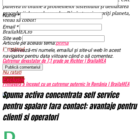
punerea în ordine a problemelor sistemului și demararea
procedurii de rezolvare a lor. Până atunci… opriți planeta,
Nume
*
vreau să cobor!
Email
*
BrailaMEA.ro
Site web
Articole pe aceiasi tema:
prima
Urmatorul
Salvează-mi numele, emailul și site-ul web în acest
navigator pentru data viitoare când o să comentez.
Cutremur devastator de 7,1 grade pe Richter | BrailaMEA
Nu ratati
Exclusiv
Primăvara a început cu un cutremur puternic în România | BrailaMEA
Spuma activa concentrata self service
pentru spalare fara contact: avantaje pentru
clienti si operatori