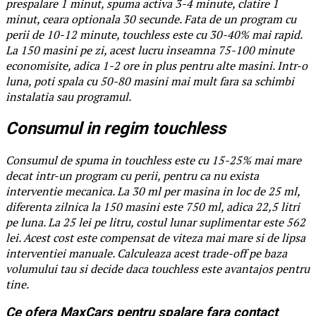
prespalare 1 minut, spuma activa 3-4 minute, clatire 1
minut, ceara optionala 30 secunde. Fata de un program cu
perii de 10-12 minute, touchless este cu 30-40% mai rapid.
La 150 masini pe zi, acest lucru inseamna 75-100 minute
economisite, adica 1-2 ore in plus pentru alte masini. Intr-o
luna, poti spala cu 50-80 masini mai mult fara sa schimbi
instalatia sau programul.
Consumul in regim touchless
Consumul de spuma in touchless este cu 15-25% mai mare
decat intr-un program cu perii, pentru ca nu exista
interventie mecanica. La 30 ml per masina in loc de 25 ml,
diferenta zilnica la 150 masini este 750 ml, adica 22,5 litri
pe luna. La 25 lei pe litru, costul lunar suplimentar este 562
lei. Acest cost este compensat de viteza mai mare si de lipsa
interventiei manuale. Calculeaza acest trade-off pe baza
volumului tau si decide daca touchless este avantajos pentru
tine.
Ce ofera MaxCars pentru spalare fara contact