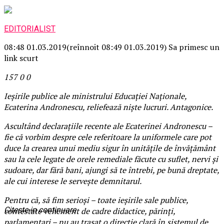
EDITORIALIST
08:48 01.03.2019
(reînnoit 08:49 01.03.2019)
Sa primesc un
link scurt
157
0
0
Ieșirile publice ale ministrului Educației Naționale,
Ecaterina Andronescu, reliefează niște lucruri. Antagonice.
Ascultând declarațiile recente ale Ecaterinei Andronescu –
fie că vorbim despre cele referitoare la uniformele care pot
duce la crearea unui mediu sigur în unitățile de învățământ
sau la cele legate de orele remediale făcute cu suflet, nervi și
sudoare, dar fără bani, ajungi să te întrebi, pe bună dreptate,
ale cui interese le servește demnitarul.
Pentru că, să fim serioși – toate ieșirile sale publice,
Citeste in continuare
contestate vehement de cadre didactice, părinți,
parlamentari – nu au trasat o direcție clară în sistemul de