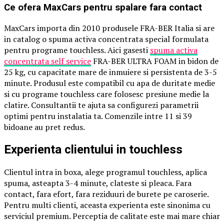
Ce ofera MaxCars pentru spalare fara contact
MaxCars importa din 2010 produsele FRA-BER Italia si are
in catalog o spuma activa concentrata special formulata
pentru programe touchless. Aici gasesti
spuma activa
concentrata self service
FRA-BER ULTRA FOAM in bidon de
25 kg, cu capacitate mare de inmuiere si persistenta de 3-5
minute. Produsul este compatibil cu apa de duritate medie
si cu programe touchless care folosesc presiune medie la
clatire. Consultantii te ajuta sa configurezi parametrii
optimi pentru instalatia ta. Comenzile intre 11 si 39
bidoane au pret redus.
Experienta clientului in touchless
Clientul intra in boxa, alege programul touchless, aplica
spuma, asteapta 3-4 minute, clateste si pleaca. Fara
contact, fara efort, fara reziduuri de burete pe caroserie.
Pentru multi clienti, aceasta experienta este sinonima cu
serviciul premium. Perceptia de calitate este mai mare chiar