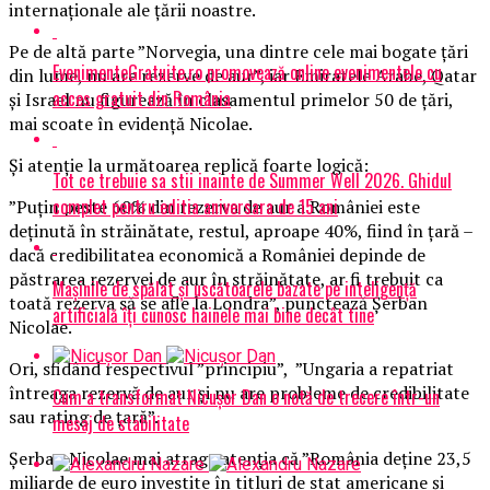
internaționale ale țării noastre.
Pe de altă parte ”Norvegia, una dintre cele mai bogate țări
EvenimenteGratuite.ro promovează online evenimentele cu
din lume, nu are rezerve de aur”, iar Emiratele Arabe, Qatar
acces gratuit din România
și Israel nu figurează în clasamentul primelor 50 de țări,
mai scoate în evidență Nicolae.
Și atenție la următoarea replică foarte logică:
Tot ce trebuie sa stii inainte de Summer Well 2026. Ghidul
complet pentru editia aniversara de 15 ani
”Puțin peste 60% din rezerva de aur a României este
deținută în străinătate, restul, aproape 40%, fiind în țară –
dacă credibilitatea economică a României depinde de
păstrarea rezervei de aur în străinătate, ar fi trebuit ca
Mașinile de spălat și uscătoarele bazate pe inteligență
toată rezerva să se afle la Londra”, punctează Șerban
artificială îți cunosc hainele mai bine decât tine
Nicolae.
Ori, sfidând respectivul ”principiu”, ”Ungaria a repatriat
întreaga rezervă de aur și nu are probleme de credibilitate
Cum a transformat Nicușor Dan o notă de trecere într-un
sau rating de țară”.
mesaj de stabilitate
Șerban Nicolae mai atrage atenția că ”România deține 23,5
miliarde de euro investite în titluri de stat americane și