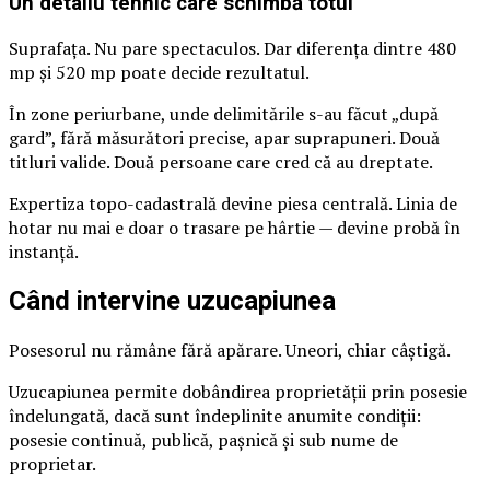
Un detaliu tehnic care schimbă totul
Suprafața. Nu pare spectaculos. Dar diferența dintre 480
mp și 520 mp poate decide rezultatul.
În zone periurbane, unde delimitările s-au făcut „după
gard”, fără măsurători precise, apar suprapuneri. Două
titluri valide. Două persoane care cred că au dreptate.
Expertiza topo-cadastrală devine piesa centrală. Linia de
hotar nu mai e doar o trasare pe hârtie — devine probă în
instanță.
Când intervine uzucapiunea
Posesorul nu rămâne fără apărare. Uneori, chiar câștigă.
Uzucapiunea permite dobândirea proprietății prin posesie
îndelungată, dacă sunt îndeplinite anumite condiții:
posesie continuă, publică, pașnică și sub nume de
proprietar.