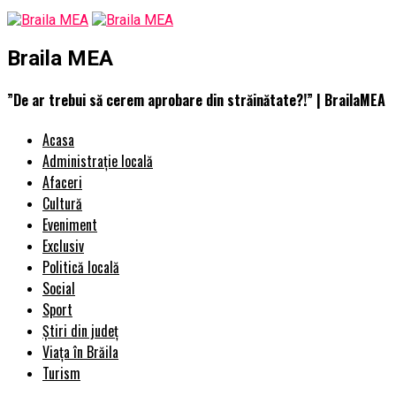
Braila MEA
”De ar trebui să cerem aprobare din străinătate?!” | BrailaMEA
Acasa
Administrație locală
Afaceri
Cultură
Eveniment
Exclusiv
Politică locală
Social
Sport
Știri din județ
Viața în Brăila
Turism