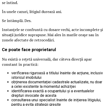
se întind.
În unele cazuri, litigiul durează ani.
Se întâmplă. Des.
Instanțele se confruntă cu dosare vechi, acte incomplete și
situații juridice suprapuse. Mai ales în marile orașe sau în
zonele afectate de retrocedări.
Ce poate face proprietarul
Nu există o rețetă universală, dar câteva direcții apar
constant în practică:
verificarea riguroasă a titlului înainte de acțiune, inclusiv
istoricul imobilului
obținerea documentației cadastrale actualizate, nu doar
a celei existente la momentul achiziției
identificarea exactă a ocupantului și a eventualelor
drepturi invocate de acesta
consultarea unui specialist înainte de inițierea litigiului,
pentru a evita strategii greșite