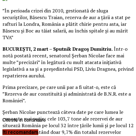
”În perioada crizei din 2010, gestionată de sluga
securiștilor, Băsescu Traian, rezerva de aur a țării a stat pe
rafturi la Londra, România a plătit chirie pentru asta, iar
Băsescu și Boc au tăiat salarii, au închis spitale și au mărit
TVA”
BUCUREȘTI, 2 mart – Sputnik Dragoș Dumitriu.
Într-o
notă postată recent, senatorul Șerban Nicolae face mai
multe ”precizări” în legătură cu mult atacata inițiativă
legislativă a sa și a președintelui PSD, Liviu Dragnea, privind
repatrierea aurului.
Prima precizare, pe care unii par a fi uitat-o, este că
”Rezerva de aur constituită și administrată de B.N.R. este a
României”.
Șerban Nicolae punctează câteva date pe care lumea le
cunoaște mai puțin: cele 103,7 tone ale rezervei de aur
Citeste in continuare
situează România pe locul 32 între țările lumii și pe locul 12
în U.E., reprezentând doar 9,7% din totalul rezervelor
Iti recomandam