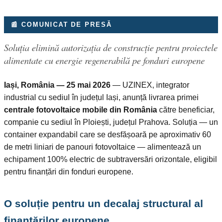
📰 COMUNICAT DE PRESĂ
Soluția elimină autorizația de construcție pentru proiectele
alimentate cu energie regenerabilă pe fonduri europene
Iași, România — 25 mai 2026
— UZINEX, integrator
industrial cu sediul în județul Iași, anunță livrarea primei
centrale fotovoltaice mobile din România
către beneficiar,
companie cu sediul în Ploiești, județul Prahova. Soluția — un
container expandabil care se desfășoară pe aproximativ 60
de metri liniari de panouri fotovoltaice — alimentează un
echipament 100% electric de subtraversări orizontale, eligibil
pentru finanțări din fonduri europene.
O soluție pentru un decalaj structural al
finanțărilor europene