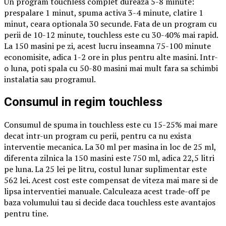
Un program touchless complet dureaza 5-8 minute:
prespalare 1 minut, spuma activa 3-4 minute, clatire 1
minut, ceara optionala 30 secunde. Fata de un program cu
perii de 10-12 minute, touchless este cu 30-40% mai rapid.
La 150 masini pe zi, acest lucru inseamna 75-100 minute
economisite, adica 1-2 ore in plus pentru alte masini. Intr-
o luna, poti spala cu 50-80 masini mai mult fara sa schimbi
instalatia sau programul.
Consumul in regim touchless
Consumul de spuma in touchless este cu 15-25% mai mare
decat intr-un program cu perii, pentru ca nu exista
interventie mecanica. La 30 ml per masina in loc de 25 ml,
diferenta zilnica la 150 masini este 750 ml, adica 22,5 litri
pe luna. La 25 lei pe litru, costul lunar suplimentar este
562 lei. Acest cost este compensat de viteza mai mare si de
lipsa interventiei manuale. Calculeaza acest trade-off pe
baza volumului tau si decide daca touchless este avantajos
pentru tine.