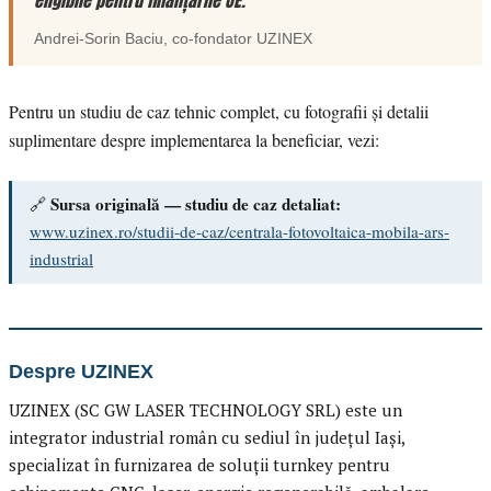
eligibile pentru finanțările UE.”
Andrei-Sorin Baciu
, co-fondator
UZINEX
Pentru un studiu de caz tehnic complet, cu fotografii și detalii
suplimentare despre implementarea la beneficiar, vezi:
Sursa originală — studiu de caz detaliat:
🔗
www.uzinex.ro/studii-de-caz/centrala-fotovoltaica-mobila-ars-
industrial
Despre UZINEX
UZINEX (SC GW LASER TECHNOLOGY SRL) este un
integrator industrial român cu sediul în județul Iași,
specializat în furnizarea de soluții turnkey pentru