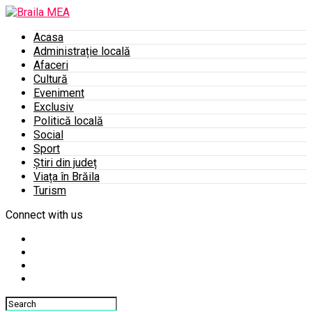
Acasa
Administrație locală
Afaceri
Cultură
Eveniment
Exclusiv
Politică locală
Social
Sport
Știri din județ
Viața în Brăila
Turism
Connect with us