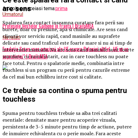
Ce este spalarea fara contact si cand
are sens
Articole pe aceiasi tema:
prima
Urmatorul
Spalarea fara contact inseamna curatare fara perii sau
Protesele Vestelor Galbene în Franţa | BrailaMEA
burete, doar cu presiune, apa si chimicale. Are sens cand
clientii vor serviciu rapid, cand masinile au suprafete
Nu ratati
delicate sau cand traficul este foarte mare si nu ai timp de
Fundația Soros vrea presiuni ale UE asupra Poloniei altfel „UE nu va
interventie manuala. Nu are sens cand masinile sunt foarte
supraviețui” | BrailaMEA
murdare, cu noroi intarit, caz in care touchless nu poate
face totul. Pentru o spalatorie medie, combinatia intre
touchless si un program cu perii pentru cazurile extreme
da cel mai bun echilibru intre cost si calitate.
Ce trebuie sa contina o spuma pentru
touchless
Spuma pentru touchless trebuie sa aiba trei calitati
esentiale: densitate mare pentru acoperire vizuala,
persistenta de 3-5 minute pentru timp de actiune, putere
de inmuiere echivalenta cu o perie moale. Fara aceste