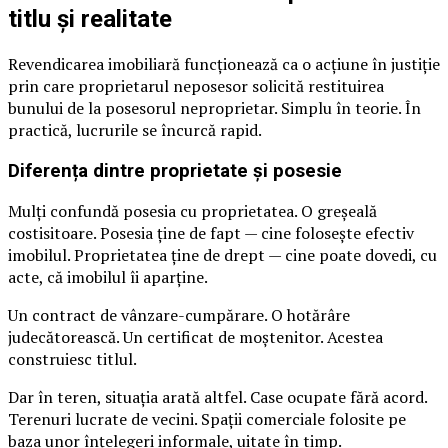
titlu și realitate
Revendicarea imobiliară funcționează ca o acțiune în justiție
prin care proprietarul neposesor solicită restituirea
bunului de la posesorul neproprietar. Simplu în teorie. În
practică, lucrurile se încurcă rapid.
Diferența dintre proprietate și posesie
Mulți confundă posesia cu proprietatea. O greșeală
costisitoare. Posesia ține de fapt — cine folosește efectiv
imobilul. Proprietatea ține de drept — cine poate dovedi, cu
acte, că imobilul îi aparține.
Un contract de vânzare-cumpărare. O hotărâre
judecătorească. Un certificat de moștenitor. Acestea
construiesc titlul.
Dar în teren, situația arată altfel. Case ocupate fără acord.
Terenuri lucrate de vecini. Spații comerciale folosite pe
baza unor înțelegeri informale, uitate în timp.