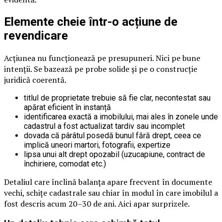
Elemente cheie într-o acțiune de
revendicare
Acțiunea nu funcționează pe presupuneri. Nici pe bune
intenții. Se bazează pe probe solide și pe o construcție
juridică coerentă.
titlul de proprietate trebuie să fie clar, necontestat sau
apărat eficient în instanță
identificarea exactă a imobilului, mai ales în zonele unde
cadastrul a fost actualizat tardiv sau incomplet
dovada că pârâtul posedă bunul fără drept, ceea ce
implică uneori martori, fotografii, expertize
lipsa unui alt drept opozabil (uzucapiune, contract de
închiriere, comodat etc.)
Detaliul care înclină balanța apare frecvent în documente
vechi, schițe cadastrale sau chiar în modul în care imobilul a
fost descris acum 20–30 de ani. Aici apar surprizele.