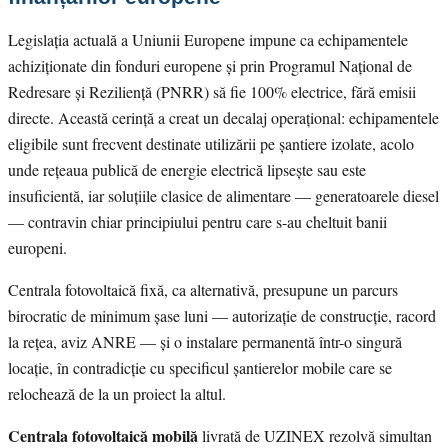
Legislația actuală a Uniunii Europene impune ca echipamentele
achiziționate din fonduri europene și prin Programul Național de
Redresare și Reziliență (PNRR) să fie 100% electrice, fără emisii
directe. Această cerință a creat un decalaj operațional: echipamentele
eligibile sunt frecvent destinate utilizării pe șantiere izolate, acolo
unde rețeaua publică de energie electrică lipsește sau este
insuficientă, iar soluțiile clasice de alimentare — generatoarele diesel
— contravin chiar principiului pentru care s-au cheltuit banii
europeni.
Centrala fotovoltaică fixă, ca alternativă, presupune un parcurs
birocratic de minimum șase luni — autorizație de construcție, racord
la rețea, aviz ANRE — și o instalare permanentă într-o singură
locație, în contradicție cu specificul șantierelor mobile care se
relochează de la un proiect la altul.
Centrala fotovoltaică mobilă
livrată de UZINEX rezolvă simultan