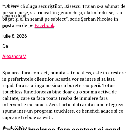
Publicat
”Observ că sluga securiștilor, Băsescu Traian s-a adunat de
pe sub mese, s-a ridicat în genunchi și, clătinându-se, s-a
acum o lună
băgat și el în seamă pe subiect”, scrie Șerban Nicolae în
postarea de pe
Facebook
.
pe
iulie 8, 2026
De
AlexandraM
Spalarea fara contact, numita si touchless, este in crestere
in preferintele clientilor. Acestia vor sa intre si sa iasa
rapid, fara sa atinga masina cu burete sau perii. Totusi,
touchless functioneaza bine doar cu o spuma activa de
calitate, care sa faca toata treaba de inmuiere fara
interventie mecanica. Acest articol iti arata cum integrezi
spuma intr-un program touchless, ce beneficii aduce si ce
capcane trebuie sa eviti.
BrailaMEA.ro