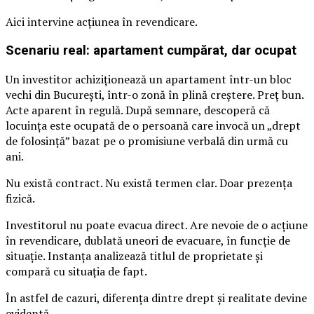
Aici intervine acțiunea în revendicare.
Scenariu real: apartament cumpărat, dar ocupat
Un investitor achiziționează un apartament într-un bloc
vechi din București, într-o zonă în plină creștere. Preț bun.
Acte aparent în regulă. După semnare, descoperă că
locuința este ocupată de o persoană care invocă un „drept
de folosință” bazat pe o promisiune verbală din urmă cu
ani.
Nu există contract. Nu există termen clar. Doar prezența
fizică.
Investitorul nu poate evacua direct. Are nevoie de o acțiune
în revendicare, dublată uneori de evacuare, în funcție de
situație. Instanța analizează titlul de proprietate și
compară cu situația de fapt.
În astfel de cazuri, diferența dintre drept și realitate devine
evidentă.