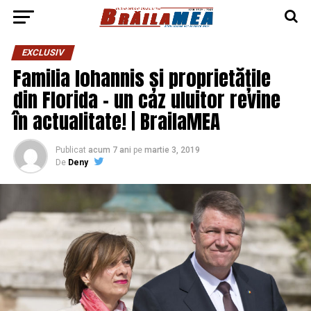
EXCLUSIV
Familia Iohannis și proprietățile
din Florida – un caz uluitor revine
în actualitate! | BrailaMEA
Publicat
acum 7 ani
pe
martie 3, 2019
De
Deny