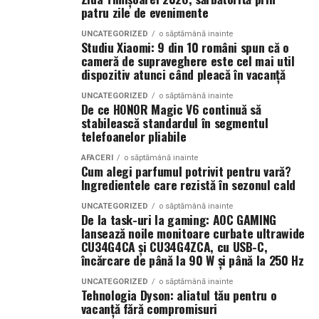
În zone periurbane, unde delimitările s-au făcut „după
Cum configurezi instalatia
patru zile de evenimente
Invertor hibrid:
24 kW
gard”, fără măsurători precise, apar suprapuneri. Două
pentru touchless
UNCATEGORIZED
o săptămână inainte
titluri valide. Două persoane care cred că au dreptate.
Dimensiune container transport:
3 × 2,5
Studiu Xiaomi: 9 din 10 români spun că o
cameră de supraveghere este cel mai util
metri
Expertiza topo-cadastrală devine piesa centrală. Linia de
Asigura-te ca presiunea de lucru este intre 100-130 bar,
dispozitiv atunci când pleacă în vacanță
hotar nu mai e doar o trasare pe hârtie — devine probă
ca duzele sunt curatate si ca furtunurile nu au pierderi.
Lungime panouri desfășurate:
~60 metri
UNCATEGORIZED
o săptămână inainte
în instanță.
Seteaza presiune mai mica la clatire, 80-100 bar, pentru
De ce HONOR Magic V6 continuă să
liniari
stabilească standardul în segmentul
a proteja suprafetele delicate. Calibreaza dozatorul
telefoanelor pliabile
Când intervine uzucapiunea
pentru doza recomandata la touchless, care este cu 15-
Conectică:
priză 220 V monofazic, priză
25% mai mare decat la programul cu perii. Testeaza pe
380 V trifazic, priză încărcare auto electric
AFACERI
o săptămână inainte
Cum alegi parfumul potrivit pentru vară?
Posesorul nu rămâne fără apărare. Uneori, chiar câștigă.
10 masini diferite inainte de a lansa oficial programul.
Ingredientele care rezistă în sezonul cald
Climatizare:
aer condiționat integrat pentru
MaxCars ofera suport tehnic pentru configurarea
Uzucapiunea permite dobândirea proprietății prin
menținerea bateriilor la temperatură optimă
initiala si ajustarea parametrilor in functie de
UNCATEGORIZED
o săptămână inainte
De la task-uri la gaming: AOC GAMING
posesie îndelungată, dacă sunt îndeplinite anumite
rezultatele din teren. O configuratie corecta este cheia
lansează noile monitoare curbate ultrawide
condiții: posesie continuă, publică, pașnică și sub nume
Mobilitate:
roți tip off-road pentru deplasare
unui touchless reusit.
CU34G4CA și CU34G4ZCA, cu USB-C,
de proprietar.
pe teren accidentat
încărcare de până la 90 W și până la 250 Hz
Aici apar conflictele cele mai sensibile.
UNCATEGORIZED
o săptămână inainte
Tehnologia Dyson: aliatul tău pentru o
Configurația conectică a fost dimensionată conform cerințelor
vacanță fără compromisuri