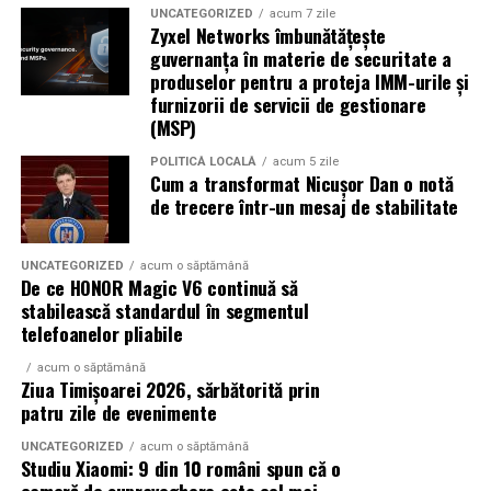
Procesele de revendicare nu se rezolvă rapid. Dosarele
UNCATEGORIZED
acum 7 zile
includ expertize, martori, verificări cadastrale.
Zyxel Networks îmbunătățește
Aplicații dincolo de șantierele civile
guvernanța în materie de securitate a
Termenele se întind.
centrală fotovoltaică mobilă
O
este o soluție multi-funcțională.
produselor pentru a proteja IMM-urile și
furnizorii de servicii de gestionare
Aplicațiile identificate de UZINEX includ:
În unele cazuri, litigiul durează ani.
(MSP)
Se întâmplă. Des.
Șantiere de construcții civile și lucrări edilitare
POLITICĂ LOCALĂ
acum 5 zile
Cum a transformat Nicușor Dan o notă
Instanțele se confruntă cu dosare vechi, acte
de trecere într-un mesaj de stabilitate
Echipamente electrice alimentate pe fonduri europene
incomplete și situații juridice suprapuse. Mai ales în
și PNRR
marile orașe sau în zonele afectate de retrocedări.
UNCATEGORIZED
acum o săptămână
Operațiuni militare și tabere temporare
De ce HONOR Magic V6 continuă să
Ce poate face proprietarul
stabilească standardul în segmentul
Stații mobile de încărcare auto electric
telefoanelor pliabile
Nu există o rețetă universală, dar câteva direcții apar
Evenimente outdoor și festivaluri
acum o săptămână
constant în practică:
Ziua Timișoarei 2026, sărbătorită prin
patru zile de evenimente
Operațiuni de ajutor umanitar în zone fără
verificarea riguroasă a titlului înainte de acțiune,
infrastructură energetică
UNCATEGORIZED
acum o săptămână
inclusiv istoricul imobilului
Studiu Xiaomi: 9 din 10 români spun că o