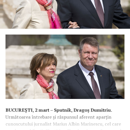
BUCUREȘTI, 2 mart – Sputnik, Dragoș Dumitriu.
Următoarea întrebare și răspunsul aferent aparțin
cunoscutului jurnalist Marius Albin Marinescu, cel care