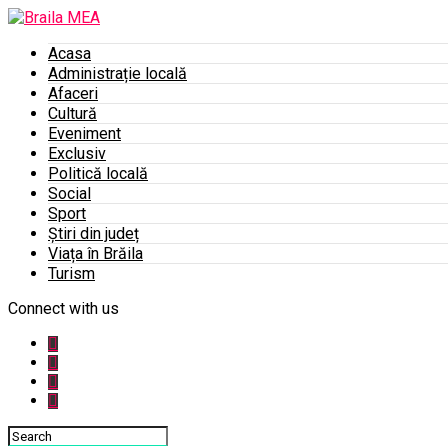
Acasa
Administrație locală
Afaceri
Cultură
Eveniment
Exclusiv
Politică locală
Social
Sport
Știri din județ
Viața în Brăila
Turism
Connect with us