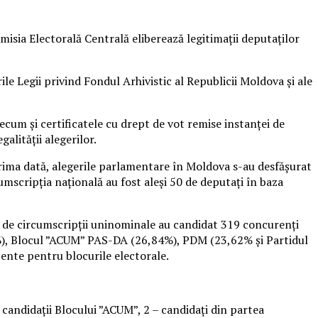
misia Electorală Centrală eliberează legitimaţii deputaţilor
e Legii privind Fondul Arhivistic al Republicii Moldova şi ale
ecum şi certificatele cu drept de vot remise instanţei de
alităţii alegerilor.
prima dată, alegerile parlamentare în Moldova s-au desfășurat
umscripția națională au fost aleși 50 de deputați în baza
51 de circumscripții uninominale au candidat 319 concurenți
15%), Blocul ”ACUM” PAS-DA (26,84%), PDM (23,62% și Partidul
cente pentru blocurile electorale.
candidații Blocului ”ACUM”, 2 – candidați din partea