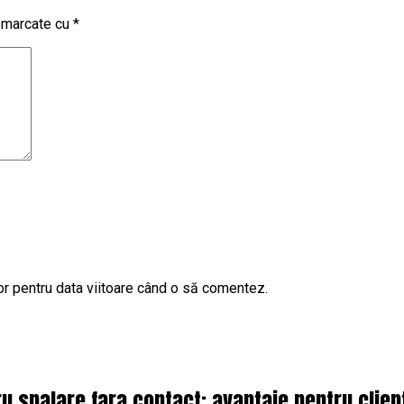
t marcate cu
*
or pentru data viitoare când o să comentez.
 spalare fara contact: avantaje pentru client