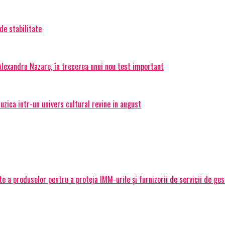
de stabilitate
 Alexandru Nazare, în trecerea unui nou test important
ica intr-un univers cultural revine in august
 a produselor pentru a proteja IMM-urile și furnizorii de servicii de ge