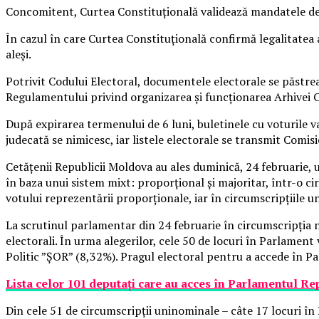
Concomitent, Curtea Constituţională validează mandatele deput
În cazul în care Curtea Constituţională confirmă legalitatea a
aleşi.
Potrivit Codului Electoral, documentele electorale se păstrea
Regulamentului privind organizarea şi funcţionarea Arhivei 
După expirarea termenului de 6 luni, buletinele cu voturile va
judecată se nimicesc, iar listele electorale se transmit Comisi
Cetățenii Republicii Moldova au ales duminică, 24 februarie,
în baza unui sistem mixt: proporțional și majoritar, într-o ci
votului reprezentării proporționale, iar în circumscripțiile u
La scrutinul parlamentar din 24 februarie în circumscripția n
electorali. În urma alegerilor, cele 50 de locuri în Parlame
Politic ”ȘOR” (8,32%). Pragul electoral pentru a accede în Pa
Lista celor 101 deputați care au acces în Parlamentul R
Din cele 51 de circumscripții uninominale – câte 17 locuri în