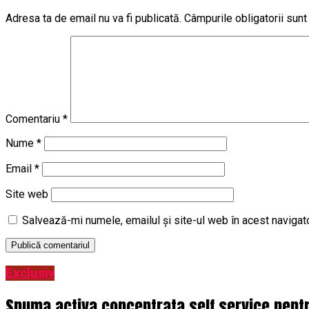
Adresa ta de email nu va fi publicată.
Câmpurile obligatorii sun
Comentariu
*
Nume
*
Email
*
Site web
Salvează-mi numele, emailul și site-ul web în acest navigat
Exclusiv
Spuma activa concentrata self service pentru