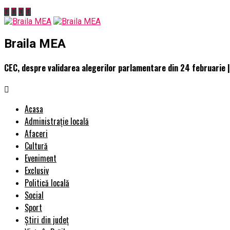
Braila MEA
CEC, despre validarea alegerilor parlamentare din 24 februarie 
Acasa
Administrație locală
Afaceri
Cultură
Eveniment
Exclusiv
Politică locală
Social
Sport
Știri din județ