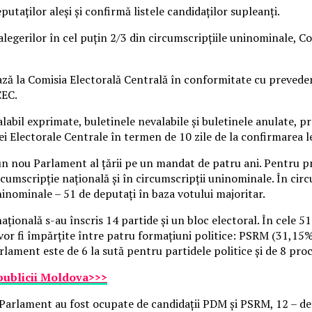
aţilor aleşi şi confirmă listele candidaţilor supleanţi.
legerilor în cel puţin 2/3 din circumscripţiile uninominale, Co
ză la Comisia Electorală Centrală în conformitate cu prevederil
CEC.
labil exprimate, buletinele nevalabile şi buletinele anulate, pr
ei Electorale Centrale în termen de 10 zile de la confirmarea leg
 un nou Parlament al țării pe un mandat de patru ani. Pentru 
rcumscripție națională și în circumscripții uninominale. În circ
ninominale – 51 de deputați în baza votului majoritar.
ațională s-au înscris 14 partide și un bloc electoral. În cele 
nt vor fi împărțite între patru formațiuni politice: PSRM (31,
rlament este de 6 la sută pentru partidele politice și de 8 pro
epublicii Moldova>>>
 Parlament au fost ocupate de candidații PDM și PSRM, 12 – de 