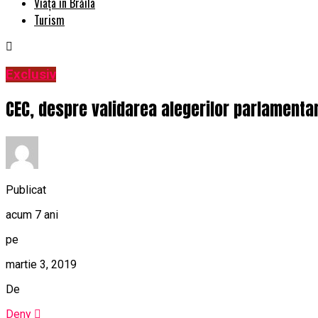
Viața în Brăila
Turism
Exclusiv
CEC, despre validarea alegerilor parlamentar
Publicat
acum 7 ani
pe
martie 3, 2019
De
Deny