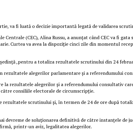
ie, va fi luată o decizie importantă legată de validarea scrut
e Centrale (CEC), Alina Russu, a anunțat când CEC va fi gata s
rie. Curtea va avea la dispoziție cinci zile din momentul recep
edință ,pentru a totaliza rezultatele scrutinului din 24 februa
 rezultatele alegerilor parlamentare și a referendumului consu
e la rezultatele alegerilor și a referendumului consultativ car
ătre consiliile electorale de circumscripție.
e rezultatele scrutinului și, în termen de 24 de ore după totali
mai devreme de soluţionarea definitivă de către instanţele de 
irmă, printr-un aviz, legalitatea alegerilor.