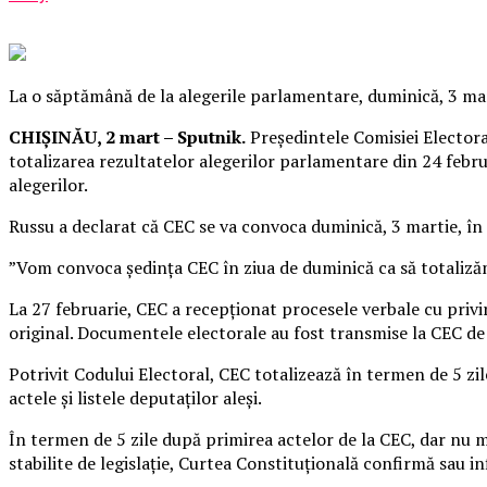
La o săptămână de la alegerile parlamentare, duminică, 3 mart
CHIȘINĂU, 2 mart – Sputnik.
Președintele Comisiei Electoral
totalizarea rezultatelor alegerilor parlamentare din 24 februa
alegerilor.
Russu a declarat că CEC se va convoca duminică, 3 martie, în ș
”Vom convoca ședința CEC în ziua de duminică ca să totalizăm
La 27 februarie, CEC a recepționat procesele verbale cu privir
original. Documentele electorale au fost transmise la CEC de c
Potrivit Codului Electoral, CEC totalizează în termen de 5 zil
actele şi listele deputaţilor aleşi.
În termen de 5 zile după primirea actelor de la CEC, dar nu 
stabilite de legislaţie, Curtea Constituţională confirmă sau inf