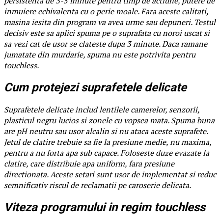
persistenta de 3-5 minute pentru timp de actiune, putere de
inmuiere echivalenta cu o perie moale. Fara aceste calitati,
masina iesita din program va avea urme sau depuneri. Testul
decisiv este sa aplici spuma pe o suprafata cu noroi uscat si
sa vezi cat de usor se clateste dupa 3 minute. Daca ramane
jumatate din murdarie, spuma nu este potrivita pentru
touchless.
Cum protejezi suprafetele delicate
Suprafetele delicate includ lentilele camerelor, senzorii,
plasticul negru lucios si zonele cu vopsea mata. Spuma buna
are pH neutru sau usor alcalin si nu ataca aceste suprafete.
Jetul de clatire trebuie sa fie la presiune medie, nu maxima,
pentru a nu forta apa sub capace. Foloseste duze evazate la
clatire, care distribuie apa uniform, fara presiune
directionata. Aceste setari sunt usor de implementat si reduc
semnificativ riscul de reclamatii pe caroserie delicata.
Viteza programului in regim touchless