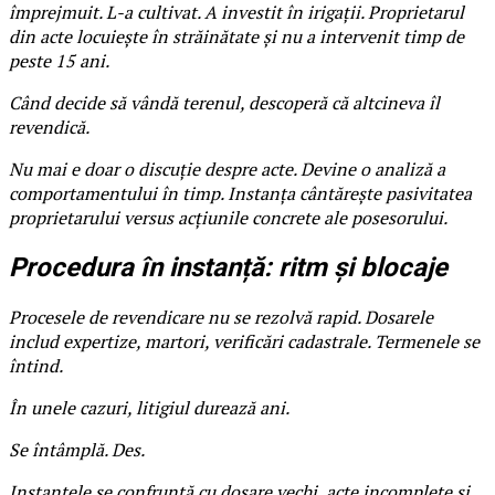
împrejmuit. L-a cultivat. A investit în irigații. Proprietarul
din acte locuiește în străinătate și nu a intervenit timp de
peste 15 ani.
Când decide să vândă terenul, descoperă că altcineva îl
revendică.
Nu mai e doar o discuție despre acte. Devine o analiză a
comportamentului în timp. Instanța cântărește pasivitatea
proprietarului versus acțiunile concrete ale posesorului.
Procedura în instanță: ritm și blocaje
Procesele de revendicare nu se rezolvă rapid. Dosarele
includ expertize, martori, verificări cadastrale. Termenele se
întind.
În unele cazuri, litigiul durează ani.
Se întâmplă. Des.
Instanțele se confruntă cu dosare vechi, acte incomplete și