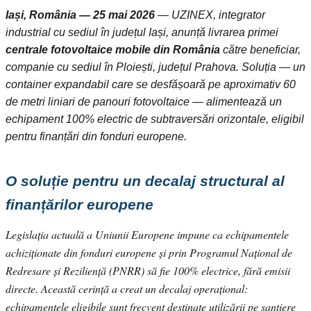
Iași, România — 25 mai 2026
— UZINEX, integrator
industrial cu sediul în județul Iași, anunță livrarea primei
centrale fotovoltaice mobile din România
către beneficiar,
companie cu sediul în Ploiești, județul Prahova. Soluția — un
container expandabil care se desfășoară pe aproximativ 60
de metri liniari de panouri fotovoltaice — alimentează un
echipament 100% electric de subtraversări orizontale, eligibil
pentru finanțări din fonduri europene.
O soluție pentru un decalaj structural al
finanțărilor europene
Legislația actuală a Uniunii Europene impune ca echipamentele
achiziționate din fonduri europene și prin Programul Național de
Redresare și Reziliență (PNRR) să fie 100% electrice, fără emisii
directe. Această cerință a creat un decalaj operațional:
echipamentele eligibile sunt frecvent destinate utilizării pe șantiere