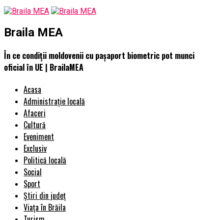
Braila MEA
În ce condiţii moldovenii cu pașaport biometric pot munci
oficial în UE | BrailaMEA
Acasa
Administrație locală
Afaceri
Cultură
Eveniment
Exclusiv
Politică locală
Social
Sport
Știri din județ
Viața în Brăila
Turism