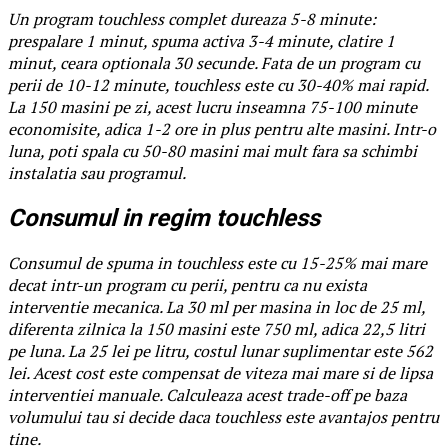
Un program touchless complet dureaza 5-8 minute:
prespalare 1 minut, spuma activa 3-4 minute, clatire 1
minut, ceara optionala 30 secunde. Fata de un program cu
perii de 10-12 minute, touchless este cu 30-40% mai rapid.
La 150 masini pe zi, acest lucru inseamna 75-100 minute
economisite, adica 1-2 ore in plus pentru alte masini. Intr-o
luna, poti spala cu 50-80 masini mai mult fara sa schimbi
instalatia sau programul.
Consumul in regim touchless
Consumul de spuma in touchless este cu 15-25% mai mare
decat intr-un program cu perii, pentru ca nu exista
interventie mecanica. La 30 ml per masina in loc de 25 ml,
diferenta zilnica la 150 masini este 750 ml, adica 22,5 litri
pe luna. La 25 lei pe litru, costul lunar suplimentar este 562
lei. Acest cost este compensat de viteza mai mare si de lipsa
interventiei manuale. Calculeaza acest trade-off pe baza
volumului tau si decide daca touchless este avantajos pentru
tine.