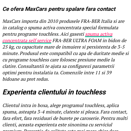
Ce ofera MaxCars pentru spalare fara contact
MaxCars importa din 2010 produsele FRA-BER Italia si are
in catalog o spuma activa concentrata special formulata
pentru programe touchless. Aici gasesti
spuma activa
concentrata self service
FRA-BER ULTRA FOAM in bidon de
25 kg, cu capacitate mare de inmuiere si persistenta de 3-5
minute. Produsul este compatibil cu apa de duritate medie si
cu programe touchless care folosesc presiune medie la
clatire. Consultantii te ajuta sa configurezi parametrii
optimi pentru instalatia ta. Comenzile intre 11 si 39
bidoane au pret redus.
Experienta clientului in touchless
Clientul intra in boxa, alege programul touchless, aplica
spuma, asteapta 3-4 minute, clateste si pleaca. Fara contact,
fara efort, fara reziduuri de burete pe caroserie. Pentru multi
clienti, aceasta experienta este sinonima cu serviciul
premium. Perceptia de calitate este mai mare chiar daca