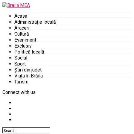
Acasa
Administrație locală
Afaceri
Cultură
Eveniment
Exclusiv
Politică locală
Social
Sport
Știri din județ
Viața în Brăila
Turism
Connect with us