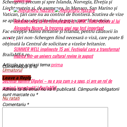
Schengen), precum și spre Islanda, Norvegia, Elveția și
Liechtenstein și, de asemenea, în Monaco, San Marino și
Vatican, țări care nu au control de frontieră. Scutirea de vize
se aplică doar deținătorilor de pașapoarte biometrice.
România evită să fie retrogradată în „JUNK”. Rolul decisiv al lui
Alexandru Nazare, în trecerea unui nou test important
Fac excepție Marea Britanie și Irlanda, pentru călătorii în
aceste țări non-Schengen fiind necesară o viză, care poate fi
obținută la Centrul de solicitare a vizelor britanice.
SUMMER WELL implineste 15 ani. Festivalul care a transformat
BrailaMEA.ro
muzica intr-un univers cultural revine in august
Articole pe aceiasi tema:
prima
Comenteaza si tu
Urmatorul
Leave a Reply
Secretul numirii Olguţei – nu e așa cum s-a spus, ci are un rol de
maximă importanță! | BrailaMEA
Adresa ta de email nu va fi publicată.
Câmpurile obligatorii
sunt marcate cu
*
Nu ratati
Comentariu
*
”Jos mâinile de pe Venezuela!” | BrailaMEA