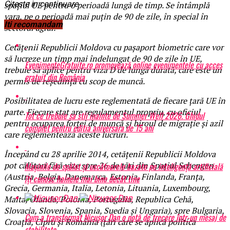
Citeste in continuare
spațiul UE pentru o perioadă lungă de timp. Se întâmplă
vara, pe o perioadă mai puțin de 90 de zile, în special în
Iti recomandam
sectorul agrar.
Cetățenii Republicii Moldova cu pașaport biometric care vor
să lucreze un timp mai îndelungat de 90 de zile în UE,
EvenimenteGratuite.ro promovează online evenimentele cu acces
trebuie să aplice pentru viza D de lungă durată, care este un
gratuit din România
permis de reședință cu scop de muncă.
Posibilitatea de lucru este reglementată de fiecare țară UE în
parte. Fiecare stat are regulamentul propriu, cu oficiul
Tot ce trebuie sa stii inainte de Summer Well 2026. Ghidul
pentru ocuparea forței de muncă și biroul de migrație și azil
complet pentru editia aniversara de 15 ani
care reglementează aceste lucruri.
Începând cu 28 aprilie 2014, cetățenii Republicii Moldova
pot călători fără vize spre 26 de țări din Spațiul Schengen
Mașinile de spălat și uscătoarele bazate pe inteligență artificială
(Austria, Belgia, Danemarca, Estonia, Finlanda, Franța,
îți cunosc hainele mai bine decât tine
Grecia, Germania, Italia, Letonia, Lituania, Luxembourg,
Malta, Olanda, Polonia, Portugalia, Republica Cehă,
Slovacia, Slovenia, Spania, Suedia și Ungaria), spre Bulgaria,
Cum a transformat Nicușor Dan o notă de trecere într-un mesaj de
Croația, Cipru și România (țări care se aplică politica
stabilitate