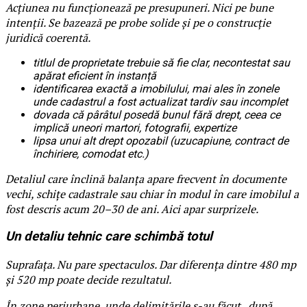
Acțiunea nu funcționează pe presupuneri. Nici pe bune
intenții. Se bazează pe probe solide și pe o construcție
juridică coerentă.
titlul de proprietate trebuie să fie clar, necontestat sau
apărat eficient în instanță
identificarea exactă a imobilului, mai ales în zonele
unde cadastrul a fost actualizat tardiv sau incomplet
dovada că pârâtul posedă bunul fără drept, ceea ce
implică uneori martori, fotografii, expertize
lipsa unui alt drept opozabil (uzucapiune, contract de
închiriere, comodat etc.)
Detaliul care înclină balanța apare frecvent în documente
vechi, schițe cadastrale sau chiar în modul în care imobilul a
fost descris acum 20–30 de ani. Aici apar surprizele.
Un detaliu tehnic care schimbă totul
Suprafața. Nu pare spectaculos. Dar diferența dintre 480 mp
și 520 mp poate decide rezultatul.
În zone periurbane, unde delimitările s-au făcut „după