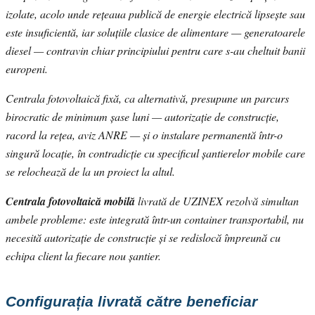
izolate, acolo unde rețeaua publică de energie electrică lipsește sau
este insuficientă, iar soluțiile clasice de alimentare — generatoarele
diesel — contravin chiar principiului pentru care s-au cheltuit banii
europeni.
Centrala fotovoltaică fixă, ca alternativă, presupune un parcurs
birocratic de minimum șase luni — autorizație de construcție,
racord la rețea, aviz ANRE — și o instalare permanentă într-o
singură locație, în contradicție cu specificul șantierelor mobile care
se relochează de la un proiect la altul.
Centrala fotovoltaică mobilă
livrată de UZINEX rezolvă simultan
ambele probleme: este integrată într-un container transportabil, nu
necesită autorizație de construcție și se redislocă împreună cu
echipa client la fiecare nou șantier.
Configurația livrată către beneficiar