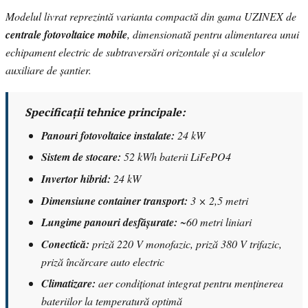
Modelul livrat reprezintă varianta compactă din gama UZINEX de
centrale fotovoltaice mobile
, dimensionată pentru alimentarea unui
echipament electric de subtraversări orizontale și a sculelor
auxiliare de șantier.
Specificații tehnice principale:
Panouri fotovoltaice instalate:
24 kW
Sistem de stocare:
52 kWh baterii LiFePO4
Invertor hibrid:
24 kW
Dimensiune container transport:
3 × 2,5 metri
Lungime panouri desfășurate:
~60 metri liniari
Conectică:
priză 220 V monofazic, priză 380 V trifazic,
priză încărcare auto electric
Climatizare:
aer condiționat integrat pentru menținerea
bateriilor la temperatură optimă