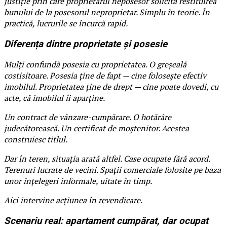
justiție prin care proprietarul neposesor solicită restituirea
bunului de la posesorul neproprietar. Simplu în teorie. În
practică, lucrurile se încurcă rapid.
Diferența dintre proprietate și posesie
Mulți confundă posesia cu proprietatea. O greșeală
costisitoare. Posesia ține de fapt — cine folosește efectiv
imobilul. Proprietatea ține de drept — cine poate dovedi, cu
acte, că imobilul îi aparține.
Un contract de vânzare-cumpărare. O hotărâre
judecătorească. Un certificat de moștenitor. Acestea
construiesc titlul.
Dar în teren, situația arată altfel. Case ocupate fără acord.
Terenuri lucrate de vecini. Spații comerciale folosite pe baza
unor înțelegeri informale, uitate în timp.
Aici intervine acțiunea în revendicare.
Scenariu real: apartament cumpărat, dar ocupat