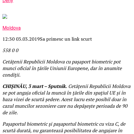
Deny
Moldova
12:30 03.03.2019
Sa primesc un link scurt
558
0
0
Cetățenii Republicii Moldova cu pașaport biometric pot
munci oficial în țările Uniunii Europene, dar în anumite
condiții.
CHIȘINĂU, 3 mart – Sputnik.
Cetățenii Republicii Moldova
se pot angaja oficial la muncă în țările din spațiul UE și în
baza vizei de scurtă ședere. Acest lucru este posibil doar în
cazul muncilor sezoniere care nu depășește perioada de 90
de zile.
Pașaportul biometric și pașaportul biometric cu viza C, de
scurtă durată, nu garantează posibilitatea de angajare în