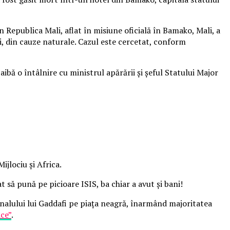
Republica Mali, aflat în misiune oficială în Bamako, Mali, a
ți, din cauze naturale. Cazul este cercetat, conform
ibă o întâlnire cu ministrul apărării și șeful Statului Major
jlociu și Africa.
t să pună pe picioare ISIS, ba chiar a avut și bani!
senalului lui Gaddafi pe piața neagră, înarmând majoritatea
ice”
.