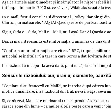
Așa că armele ajung imediat și întâmplător la niște ”rebeli is
întâmpla în martie 2012 și, ce să vezi, Wikileaks scoate la ive
În e-mail, fostul consilier și director al „Policy Planning” di
Clinton, următoarele: ” AQ (Al Qaeda) este de partea noastră î
Sigur, Siria e… Siria, Mali e… Mali, nu-i așa? Dar Al Qaeda e ac
Dar, și mai interesantă este informația transmisă de una dintr
”Conform unor informaţii care citează BBC, trupele militare ca
articolul se intitula: ”În țara în care Soros a dat lovitura de
Iar războiul a început la acea dată, pentru că, la scurt timp d
Sensurile războiului: aur, uraniu, diamante, bauxită
”Ce planuri au francezii cu Mali?”, se întreba după câteva luni,
motive umanitare, însă războiul din Irak ne-a învățat ceva i
Și, ce să vezi, Mali este nu doar al treilea producător de aur d
sărace zone din lume – ca multe altele peste care a venit ”bi