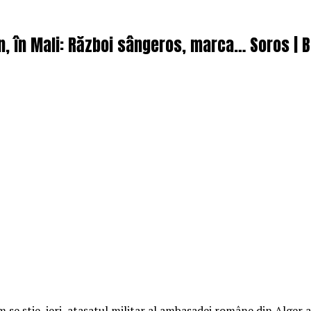
ân, în Mali: Război sângeros, marca… Soros | 
 se știe, ieri, atașatul militar al ambasadei române din Alger 