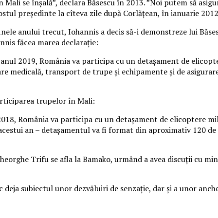
în Mali se înşală”, declara Băsescu în 2013. ”Noi putem să asi
stul președinte la cîteva zile după Corlățean, în ianuarie 2012
finele anului trecut, Iohannis a decis să-i demonstreze lui Băse
annis făcea marea declarație:
n anul 2019, România va participa cu un detașament de elicopt
are medicală, transport de trupe și echipamente și de asigurar
rticiparea trupelor în Mali:
 2018, România va participa cu un detașament de elicoptere mi
acestui an – detașamentul va fi format din aproximativ 120 de 
eorghe Trifu se afla la Bamako, urmând a avea discuții cu minis
c deja subiectul unor dezvăluiri de senzație, dar și a unor anch