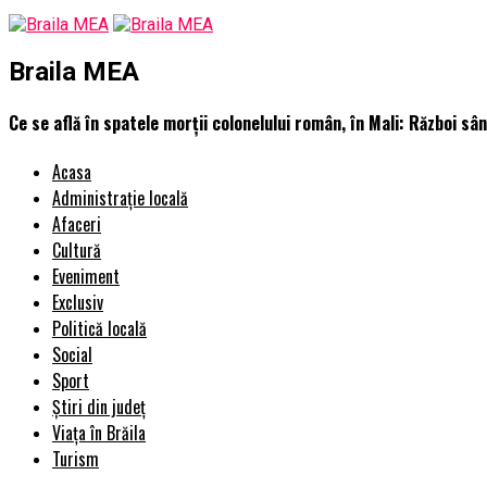
Braila MEA
Ce se află în spatele morții colonelului român, în Mali: Război 
Acasa
Administrație locală
Afaceri
Cultură
Eveniment
Exclusiv
Politică locală
Social
Sport
Știri din județ
Viața în Brăila
Turism