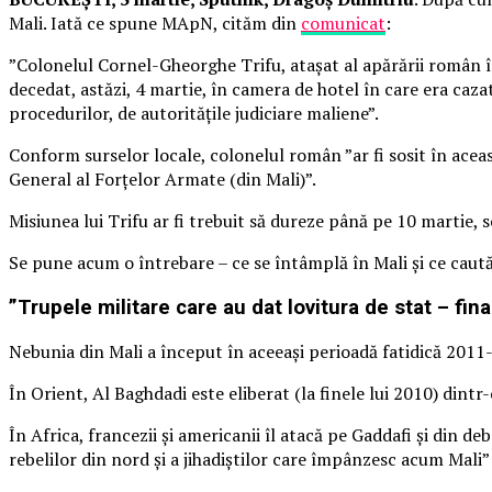
Mali. Iată ce spune MApN, cităm din
comunicat
:
”Colonelul Cornel-Gheorghe Trifu, atașat al apărării român în
decedat, astăzi, 4 martie, în camera de hotel în care era caza
procedurilor, de autoritățile judiciare maliene”.
Conform surselor locale, colonelul român ”ar fi sosit în aceas
General al Forțelor Armate (din Mali)”.
Misiunea lui Trifu ar fi trebuit să dureze până pe 10 martie, s
Se pune acum o întrebare – ce se întâmplă în Mali și ce caut
”Trupele militare care au dat lovitura de stat – fin
Nebunia din Mali a început în aceeași perioadă fatidică 2011-
În Orient, Al Baghdadi este eliberat (la finele lui 2010) dintr-
În Africa, francezii și americanii îl atacă pe Gaddafi și din
rebelilor din nord și a jihadiștilor care împânzesc acum Ma