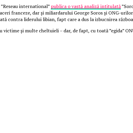
e ”Reseau international”
publica o vastă analiză intitulată
”Soro
aceri franceze, dar și miliardarului George Soros și ONG-urilo
ată contra liderului libian, fapt care a dus la izbucnirea războai
cu victime și multe cheltuieli – dar, de fapt, cu toată ”egida