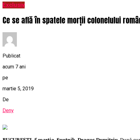
Exclusiv
Ce se află în spatele morții colonelului rom
Publicat
acum 7 ani
pe
martie 5, 2019
De
Deny
BUCUREȘTI, 5 martie, Sputnik, Dragoș Dumitriu
. După cum