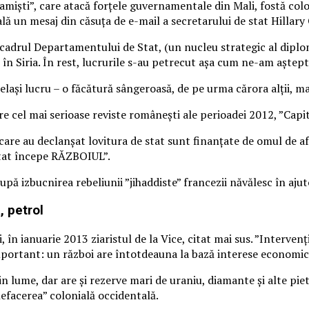
lamiști”, care atacă forțele guvernamentale din Mali, fostă col
ală un mesaj din căsuța de e-mail a secretarului de stat Hillary
n cadrul Departamentului de Stat, (un nucleu strategic al diploma
n Siria. În rest, lucrurile s-au petrecut așa cum ne-am aștepta
elași lucru – o făcătură sângeroasă, de pe urma cărora alții, mai
e cel mai serioase reviste românești ale perioadei 2012, ”Capit
re au declanşat lovitura de stat sunt finanţate de omul de afac
 stat începe RĂZBOIUL”.
upă izbucnirea rebeliunii ”jihaddiste” francezii năvălesc în aju
, petrol
 în ianuarie 2013 ziaristul de la Vice, citat mai sus. ”Intervenț
mportant: un război are întotdeauna la bază interese economic
in lume, dar are și rezerve mari de uraniu, diamante și alte piet
nefacerea” colonială occidentală.