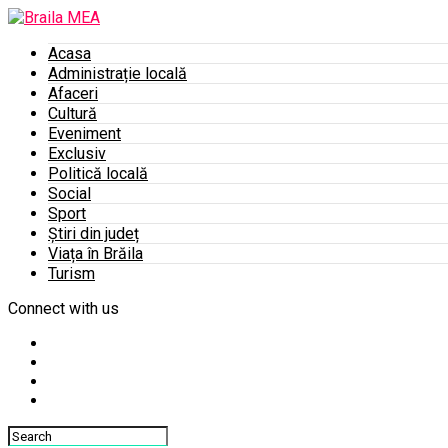
Acasa
Administrație locală
Afaceri
Cultură
Eveniment
Exclusiv
Politică locală
Social
Sport
Știri din județ
Viața în Brăila
Turism
Connect with us