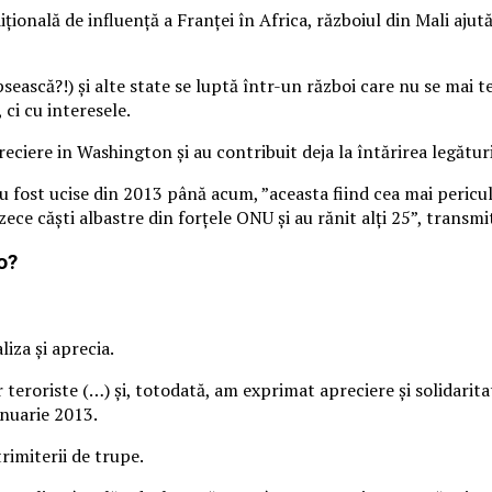
țională de influență a Franței în Africa, războiul din Mali ajut
ipsească?!) și alte state se luptă într-un război care nu se mai 
ci cu interesele.
reciere in Washington şi au contribuit deja la întărirea legătur
fost ucise din 2013 până acum, ”aceasta fiind cea mai pericul
 zece căști albastre din forţele ONU şi au rănit alţi 25”, transm
o?
iza și aprecia.
eroriste (…) şi, totodată, am exprimat apreciere şi solidarita
anuarie 2013.
rimiterii de trupe.