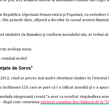
 Republica Algeriană Democratică și Populară, cu extindere în 
t. Din primele date, ofițerul a decedat în cursul acestei dimine
tă sâmbătă (la Bamako) și conform jurnalului său, ar trebui să a
criu aceleași surse.
ă românii acolo?
anţate de Soros”
2012, când se petrec mai multe chestiuni ciudate în Orientul Mi
o închisoare CIA care se pare că i-a ridicat moralul și s-a apuca
 debandada sângeroasă creată ”a avut ca rezultat răspândirea ar
li” – după cum consemna
ziaristul canadian Ben Makuch de la ”V