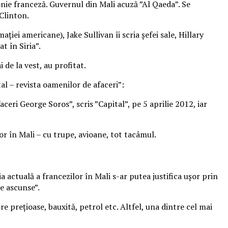
onie franceză. Guvernul din Mali acuză ”Al Qaeda”. Se
 Clinton.
ției americane), Jake Sullivan îi scria șefei sale, Hillary
t în Siria”.
 de la vest, au profitat.
al – revista oamenilor de afaceri”:
eri George Soros”, scris ”Capital”, pe 5 aprilie 2012, iar
tor în Mali – cu trupe, avioane, tot tacâmul.
ia actuală a francezilor în Mali s-ar putea justifica ușor prin
e ascunse”.
re prețioase, bauxită, petrol etc. Altfel, una dintre cel mai