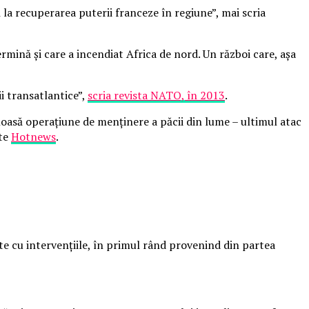
ă la recuperarea puterii franceze în regiune”, mai scria
termină și care a incendiat Africa de nord. Un război care, așa
ii transatlantice”,
scria revista NATO, în 2013
.
oasă operațiune de menținere a păcii din lume – ultimul atac
ite
Hotnews
.
te cu intervenţiile, în primul rând provenind din partea