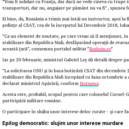
”Vom fi solidari cu Franţa, dar dacă ne vede cineva cu trupe 
transporturi, dar nu, angajare pe pământ nu va fi” , spunea fo
Ei bine, da, România a trimis mai întâi un instructor, apoi la 
ședințe al CSAT, cea de la începutul lui Decembrie 2018, Ioh
”Ca un element de noutate, pe care vreau să îl menționez, î
stabilizare din Republica Mali, desfășurând operații de evacu
această țară”, consemna portalul militar ”
Resboiu.ro
”
Iar pe 20 februarie, ministrul Gabriel Leș dă detalii despre pa
”La solicitarea ONU și în baza hotărârii CSAT din decembrie
stabilizare din Republica Mali începând cu luna octombrie a 
declarat ministrul Apărării, conform
Hotnews
.
Acesta este, probabil, scopul pentru care colonelul Cornel-Gh
participării militare române.
O participare în slujba unor interese deloc curate – și care fa
Epilog democratic: slujim unor interese murdare