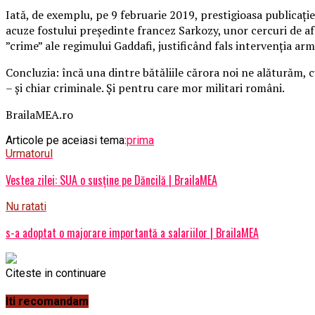
Iată, de exemplu, pe 9 februarie 2019, prestigioasa publicați
acuze fostului președinte francez Sarkozy, unor cercuri de af
”crime” ale regimului Gaddafi, justificând fals intervenția arm
Concluzia: încă una dintre bătăliile cărora noi ne alăturăm, 
– și chiar criminale. Și pentru care mor militari români.
BrailaMEA.ro
Articole pe aceiasi tema:
prima
Urmatorul
Vestea zilei: SUA o susține pe Dăncilă | BrailaMEA
Nu ratati
s-a adoptat o majorare importantă a salariilor | BrailaMEA
Citeste in continuare
Iti recomandam