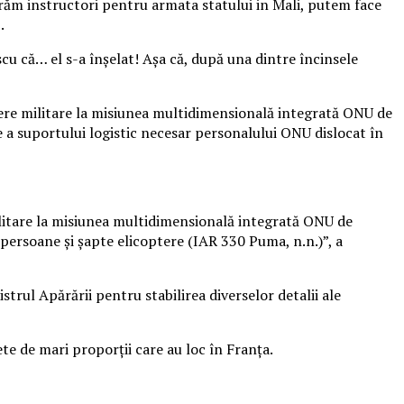
gurăm instructori pentru armata statului in Mali, putem face
.
scu că… el s-a înșelat! Așa că, după una dintre încinsele
ere militare la misiunea multidimensională integrată ONU de
e a suportului logistic necesar personalului ONU dislocat în
litare la misiunea multidimensională integrată ONU de
persoane și șapte elicoptere (IAR 330 Puma, n.n.)”, a
trul Apărării pentru stabilirea diverselor detalii ale
ete de mari proporții care au loc în Franța.