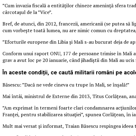
”Cum invazia fiscală a entităților chineze amenință sfera tradi
cârcotașul de la ”Vice”.
Bref, de atunci, din 2012, francezii, americanii (se putea să l
cum vorbește toată lumea, nu are nimic comun cu dreptatea, 
”Eforturile europene din Libia şi Mali s-au bucurat deja de ap
Conform unui raport ONU, 177 de persoane trimise în Mali au 
grav a avut loc pe 20 ianuarie, când jihadiştii din Mali au ucis
În aceste condiții, ce caută militarii români pe acol
Băsescu: ”Dacă ne vede cineva cu trupe în Mali, se înşală!”
Mai întâi, ministrul de Externe din 2013, Titus Corlățean, anal
”Am exprimat în termeni foarte clari condamnarea acţiunilor t
Franţei, pentru stabilizarea situaţiei”, spunea Corlățean, în i
Mult mai versat și informat, Traian Băsescu respingea ideea t