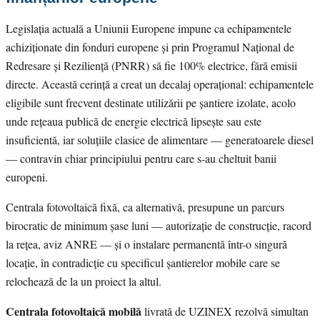
Legislația actuală a Uniunii Europene impune ca echipamentele
achiziționate din fonduri europene și prin Programul Național de
Redresare și Reziliență (PNRR) să fie 100% electrice, fără emisii
directe. Această cerință a creat un decalaj operațional: echipamentele
eligibile sunt frecvent destinate utilizării pe șantiere izolate, acolo
unde rețeaua publică de energie electrică lipsește sau este
insuficientă, iar soluțiile clasice de alimentare — generatoarele diesel
— contravin chiar principiului pentru care s-au cheltuit banii
europeni.
Centrala fotovoltaică fixă, ca alternativă, presupune un parcurs
birocratic de minimum șase luni — autorizație de construcție, racord
la rețea, aviz ANRE — și o instalare permanentă într-o singură
locație, în contradicție cu specificul șantierelor mobile care se
relochează de la un proiect la altul.
Centrala fotovoltaică mobilă
livrată de UZINEX rezolvă simultan