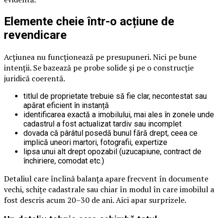
Elemente cheie într-o acțiune de
revendicare
Acțiunea nu funcționează pe presupuneri. Nici pe bune
intenții. Se bazează pe probe solide și pe o construcție
juridică coerentă.
titlul de proprietate trebuie să fie clar, necontestat sau
apărat eficient în instanță
identificarea exactă a imobilului, mai ales în zonele unde
cadastrul a fost actualizat tardiv sau incomplet
dovada că pârâtul posedă bunul fără drept, ceea ce
implică uneori martori, fotografii, expertize
lipsa unui alt drept opozabil (uzucapiune, contract de
închiriere, comodat etc.)
Detaliul care înclină balanța apare frecvent în documente
vechi, schițe cadastrale sau chiar în modul în care imobilul a
fost descris acum 20–30 de ani. Aici apar surprizele.