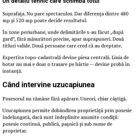
Un detaliu tehnic care schimbă totul
Suprafața. Nu pare spectaculos. Dar diferența dintre 480
mp și 520 mp poate decide rezultatul.
În zone periurbane, unde delimitările s-au făcut „după
gard”, fără măsurători precise, apar suprapuneri. Două
titluri valide. Două persoane care cred că au dreptate.
Expertiza topo-cadastrală devine piesa centrală. Linia de
hotar nu mai e doar o trasare pe hârtie — devine probă în
instanță.
Când intervine uzucapiunea
Posesorul nu rămâne fără apărare. Uneori, chiar câștigă.
Uzucapiunea permite dobândirea proprietății prin posesie
îndelungată, dacă sunt îndeplinite anumite condiții:
posesie continuă, publică, pașnică și sub nume de
proprietar.