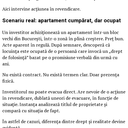
Aici intervine acțiunea în revendicare.
Scenariu real: apartament cumpărat, dar ocupat
Un investitor achiziționează un apartament într-un bloc
vechi din București, într-o zonă în plină creștere. Preț bun.
Acte aparent în regulă. După semnare, descoperă că
locuința este ocupată de o persoană care invocă un „drept
de folosință” bazat pe o promisiune verbală din urmă cu
ani.
Nu există contract. Nu există termen clar. Doar prezența
fizică.
Investitorul nu poate evacua direct. Are nevoie de o acțiune
în revendicare, dublată uneori de evacuare, în funcție de
situație. Instanța analizează titlul de proprietate și
compară cu situația de fapt.
În astfel de cazuri, diferența dintre drept și realitate devine
evidentă.