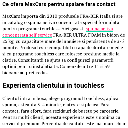
Ce ofera MaxCars pentru spalare fara contact
MaxCars importa din 2010 produsele FRA-BER Italia si are
in catalog o spuma activa concentrata special formulata
pentru programe touchless. Aici gasesti
spuma activa
concentrata self service
FRA-BER ULTRA FOAM in bidon de
25 kg, cu capacitate mare de inmuiere si persistenta de 3-5
minute. Produsul este compatibil cu apa de duritate medie
si cu programe touchless care folosesc presiune medie la
clatire. Consultantii te ajuta sa configurezi parametrii
optimi pentru instalatia ta. Comenzile intre 11 si 39
bidoane au pret redus.
Experienta clientului in touchless
Clientul intra in boxa, alege programul touchless, aplica
spuma, asteapta 3-4 minute, clateste si pleaca. Fara
contact, fara efort, fara reziduuri de burete pe caroserie.
Pentru multi clienti, aceasta experienta este sinonima cu
serviciul premium. Perceptia de calitate este mai mare chiar