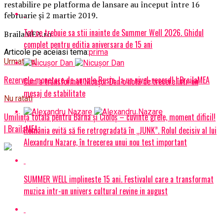
restabilire pe platforma de lansare au început între 16
februarie și 2 martie 2019.
Tot ce trebuie sa stii inainte de Summer Well 2026. Ghidul
BrailaMEA.ro
complet pentru editia aniversara de 15 ani
Articole pe aceiasi tema:
prima
Urmatorul
Rezervele monetare de aur ale Rusia, la un nivel-record! | BrailaMEA
Cum a transformat Nicușor Dan o notă de trecere într-un
mesaj de stabilitate
Nu ratati
Umilință totală pentru Barna și Cioloș – cuvinte grele, moment dificil!
| BrailaMEA
România evită să fie retrogradată în „JUNK”. Rolul decisiv al lui
Alexandru Nazare, în trecerea unui nou test important
SUMMER WELL implineste 15 ani. Festivalul care a transformat
muzica intr-un univers cultural revine in august