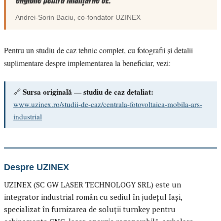
eligibile pentru finanțările UE.”
Andrei-Sorin Baciu
, co-fondator
UZINEX
Pentru un studiu de caz tehnic complet, cu fotografii și detalii
suplimentare despre implementarea la beneficiar, vezi:
Sursa originală — studiu de caz detaliat:
🔗
www.uzinex.ro/studii-de-caz/centrala-fotovoltaica-mobila-ars-
industrial
Despre UZINEX
UZINEX (SC GW LASER TECHNOLOGY SRL) este un
integrator industrial român cu sediul în județul Iași,
specializat în furnizarea de soluții turnkey pentru