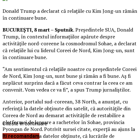
Donald Trump a declarat că relațiile cu Kim Jong-un rămân
în continuare bune.
BUCUREȘTI, 8 mart – Sputnik
. Președintele SUA, Donald
Trump, în contextul informațiilor apărute despre
activitățile nord-coreene la cosmodromul Sohae, a declarat
că relațiile lui cu liderul Coreei de Nord, Kim Jong-un, sunt
în continuare bune.
“Am sentimentul că relațiile noastre cu președintele Coreei
de Nord, Kim Jong-un, sunt bune și rămân a fi bune. Aș fi
neplăcut surprins dacă a făcut ceva contrar la ceea ce am
convenit. Vom vedea ce va fi”, a spus Trump jurnaliștilor.
Anterior, portalul sud-coreean, 38 North, a anunțat, cu
referință la datele obținute din satelit, că autoritățile din
Coreea de Nord au demarat activitățile de restabilire a
platformei de lansare a rachetelor în Sohae, provincia
Citeste in continuare
Pyongan de Nord. Potrivit sursei citate, experții au ajuns la
concluzii, în baza datelor obținute, că lucrările de
Iti recomandam