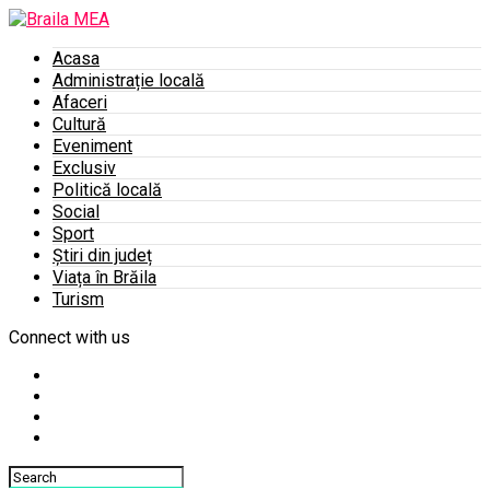
Acasa
Administrație locală
Afaceri
Cultură
Eveniment
Exclusiv
Politică locală
Social
Sport
Știri din județ
Viața în Brăila
Turism
Connect with us