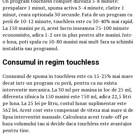
Un program touchless complet dureaza 5-8 minute:
prespalare 1 minut, spuma activa 3-4 minute, clatire 1
minut, ceara optionala 30 secunde. Fata de un program cu
perii de 10-12 minute, touchless este cu 30-40% mai rapid.
La 150 masini pe zi, acest lucru inseamna 75-100 minute
economisite, adica 1-2 ore in plus pentru alte masini. Intr-
o luna, poti spala cu 50-80 masini mai mult fara sa schimbi
instalatia sau programul.
Consumul in regim touchless
Consumul de spuma in touchless este cu 15-25% mai mare
decat intr-un program cu perii, pentru ca nu exista
interventie mecanica. La 30 ml per masina in loc de 25 ml,
diferenta zilnica la 150 masini este 750 ml, adica 22,5 litri
pe luna. La 25 lei pe litru, costul lunar suplimentar este
562 lei. Acest cost este compensat de viteza mai mare si de
lipsa interventiei manuale. Calculeaza acest trade-off pe
baza volumului tau si decide daca touchless este avantajos
pentru tine.