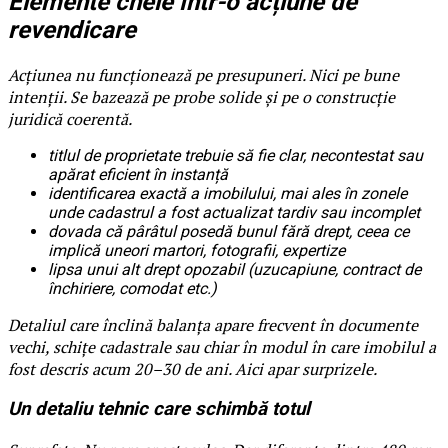
Elemente cheie într-o acțiune de
revendicare
Acțiunea nu funcționează pe presupuneri. Nici pe bune
intenții. Se bazează pe probe solide și pe o construcție
juridică coerentă.
titlul de proprietate trebuie să fie clar, necontestat sau
apărat eficient în instanță
identificarea exactă a imobilului, mai ales în zonele
unde cadastrul a fost actualizat tardiv sau incomplet
dovada că pârâtul posedă bunul fără drept, ceea ce
implică uneori martori, fotografii, expertize
lipsa unui alt drept opozabil (uzucapiune, contract de
închiriere, comodat etc.)
Detaliul care înclină balanța apare frecvent în documente
vechi, schițe cadastrale sau chiar în modul în care imobilul a
fost descris acum 20–30 de ani. Aici apar surprizele.
Un detaliu tehnic care schimbă totul