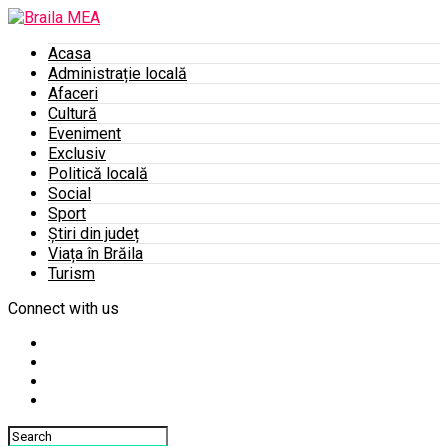
Acasa
Administrație locală
Afaceri
Cultură
Eveniment
Exclusiv
Politică locală
Social
Sport
Știri din județ
Viața în Brăila
Turism
Connect with us