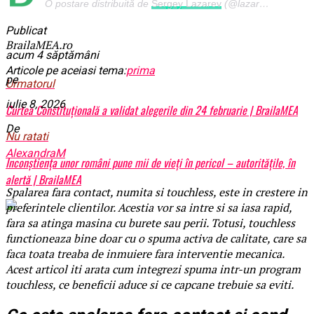
O postare distribuită de
Sergey Lazarev
(@lazarevsergey) pe
Publicat
BrailaMEA.ro
acum 4 săptămâni
Articole pe aceiasi tema:
prima
pe
Urmatorul
iulie 8, 2026
Curtea Constituțională a validat alegerile din 24 februarie | BrailaMEA
De
Nu ratati
AlexandraM
Inconștiența unor români pune mii de vieți în pericol – autoritățile, în
alertă | BrailaMEA
Spalarea fara contact, numita si touchless, este in crestere in
preferintele clientilor. Acestia vor sa intre si sa iasa rapid,
fara sa atinga masina cu burete sau perii. Totusi, touchless
functioneaza bine doar cu o spuma activa de calitate, care sa
faca toata treaba de inmuiere fara interventie mecanica.
Acest articol iti arata cum integrezi spuma intr-un program
touchless, ce beneficii aduce si ce capcane trebuie sa eviti.