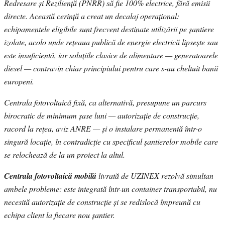
Redresare și Reziliență (PNRR) să fie 100% electrice, fără emisii
directe. Această cerință a creat un decalaj operațional:
echipamentele eligibile sunt frecvent destinate utilizării pe șantiere
izolate, acolo unde rețeaua publică de energie electrică lipsește sau
este insuficientă, iar soluțiile clasice de alimentare — generatoarele
diesel — contravin chiar principiului pentru care s-au cheltuit banii
europeni.
Centrala fotovoltaică fixă, ca alternativă, presupune un parcurs
birocratic de minimum șase luni — autorizație de construcție,
racord la rețea, aviz ANRE — și o instalare permanentă într-o
singură locație, în contradicție cu specificul șantierelor mobile care
se relochează de la un proiect la altul.
Centrala fotovoltaică mobilă
livrată de UZINEX rezolvă simultan
ambele probleme: este integrată într-un container transportabil, nu
necesită autorizație de construcție și se redislocă împreună cu
echipa client la fiecare nou șantier.