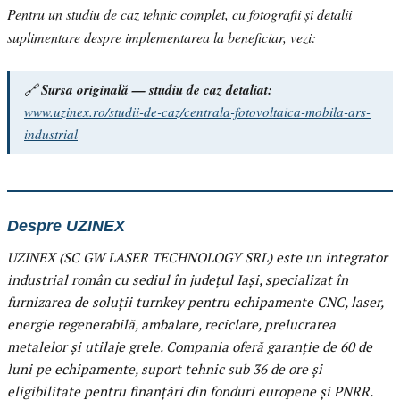
Pentru un studiu de caz tehnic complet, cu fotografii și detalii
suplimentare despre implementarea la beneficiar, vezi:
🔗
Sursa originală — studiu de caz detaliat:
www.uzinex.ro/studii-de-caz/centrala-fotovoltaica-mobila-ars-
industrial
Despre UZINEX
UZINEX (SC GW LASER TECHNOLOGY SRL) este un integrator
industrial român cu sediul în județul Iași, specializat în
furnizarea de soluții turnkey pentru echipamente CNC, laser,
energie regenerabilă, ambalare, reciclare, prelucrarea
metalelor și utilaje grele. Compania oferă garanție de 60 de
luni pe echipamente, suport tehnic sub 36 de ore și
eligibilitate pentru finanțări din fonduri europene și PNRR.