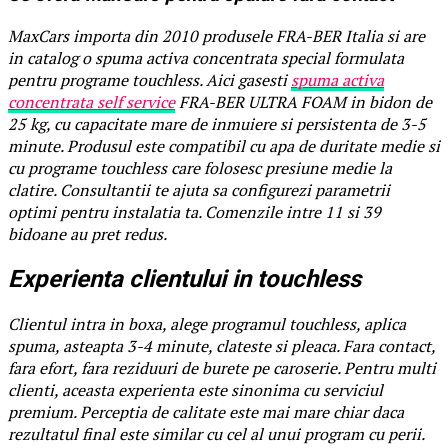
MaxCars importa din 2010 produsele FRA-BER Italia si are
in catalog o spuma activa concentrata special formulata
pentru programe touchless. Aici gasesti
spuma activa
concentrata self service
FRA-BER ULTRA FOAM in bidon de
25 kg, cu capacitate mare de inmuiere si persistenta de 3-5
minute. Produsul este compatibil cu apa de duritate medie si
cu programe touchless care folosesc presiune medie la
clatire. Consultantii te ajuta sa configurezi parametrii
optimi pentru instalatia ta. Comenzile intre 11 si 39
bidoane au pret redus.
Experienta clientului in touchless
Clientul intra in boxa, alege programul touchless, aplica
spuma, asteapta 3-4 minute, clateste si pleaca. Fara contact,
fara efort, fara reziduuri de burete pe caroserie. Pentru multi
clienti, aceasta experienta este sinonima cu serviciul
premium. Perceptia de calitate este mai mare chiar daca
rezultatul final este similar cu cel al unui program cu perii.