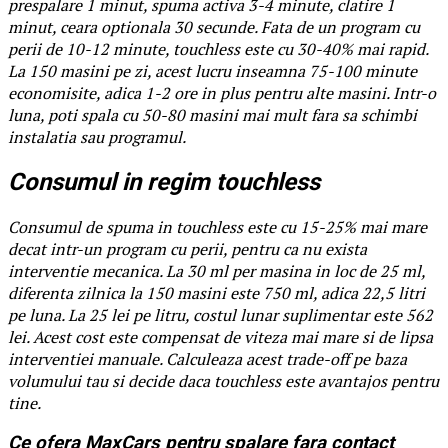
prespalare 1 minut, spuma activa 3-4 minute, clatire 1
minut, ceara optionala 30 secunde. Fata de un program cu
perii de 10-12 minute, touchless este cu 30-40% mai rapid.
La 150 masini pe zi, acest lucru inseamna 75-100 minute
economisite, adica 1-2 ore in plus pentru alte masini. Intr-o
luna, poti spala cu 50-80 masini mai mult fara sa schimbi
instalatia sau programul.
Consumul in regim touchless
Consumul de spuma in touchless este cu 15-25% mai mare
decat intr-un program cu perii, pentru ca nu exista
interventie mecanica. La 30 ml per masina in loc de 25 ml,
diferenta zilnica la 150 masini este 750 ml, adica 22,5 litri
pe luna. La 25 lei pe litru, costul lunar suplimentar este 562
lei. Acest cost este compensat de viteza mai mare si de lipsa
interventiei manuale. Calculeaza acest trade-off pe baza
volumului tau si decide daca touchless este avantajos pentru
tine.
Ce ofera MaxCars pentru spalare fara contact