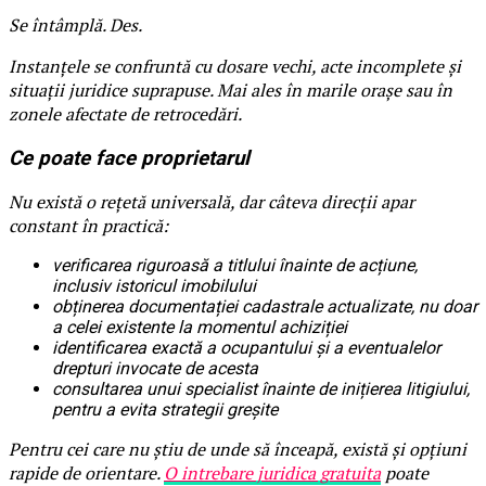
Se întâmplă. Des.
Instanțele se confruntă cu dosare vechi, acte incomplete și
situații juridice suprapuse. Mai ales în marile orașe sau în
zonele afectate de retrocedări.
Ce poate face proprietarul
Nu există o rețetă universală, dar câteva direcții apar
constant în practică:
verificarea riguroasă a titlului înainte de acțiune,
inclusiv istoricul imobilului
obținerea documentației cadastrale actualizate, nu doar
a celei existente la momentul achiziției
identificarea exactă a ocupantului și a eventualelor
drepturi invocate de acesta
consultarea unui specialist înainte de inițierea litigiului,
pentru a evita strategii greșite
Pentru cei care nu știu de unde să înceapă, există și opțiuni
rapide de orientare.
O intrebare juridica gratuita
poate