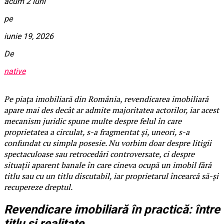
acum 2 luni
pe
iunie 19, 2026
De
native
Pe piața imobiliară din România, revendicarea imobiliară
apare mai des decât ar admite majoritatea actorilor, iar acest
mecanism juridic spune multe despre felul în care
proprietatea a circulat, s-a fragmentat și, uneori, s-a
confundat cu simpla posesie. Nu vorbim doar despre litigii
spectaculoase sau retrocedări controversate, ci despre
situații aparent banale în care cineva ocupă un imobil fără
titlu sau cu un titlu discutabil, iar proprietarul încearcă să-și
recupereze dreptul.
Revendicare imobiliară în practică: între
titlu și realitate