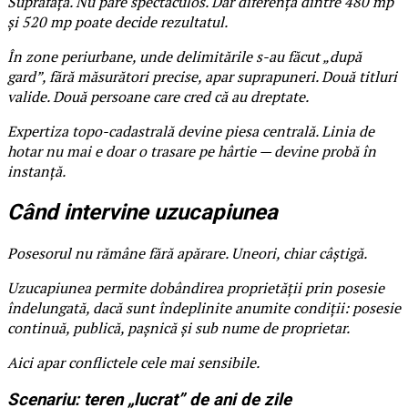
Suprafața. Nu pare spectaculos. Dar diferența dintre 480 mp
și 520 mp poate decide rezultatul.
În zone periurbane, unde delimitările s-au făcut „după
gard”, fără măsurători precise, apar suprapuneri. Două titluri
valide. Două persoane care cred că au dreptate.
Expertiza topo-cadastrală devine piesa centrală. Linia de
hotar nu mai e doar o trasare pe hârtie — devine probă în
instanță.
Când intervine uzucapiunea
Posesorul nu rămâne fără apărare. Uneori, chiar câștigă.
Uzucapiunea permite dobândirea proprietății prin posesie
îndelungată, dacă sunt îndeplinite anumite condiții: posesie
continuă, publică, pașnică și sub nume de proprietar.
Aici apar conflictele cele mai sensibile.
Scenariu: teren „lucrat” de ani de zile