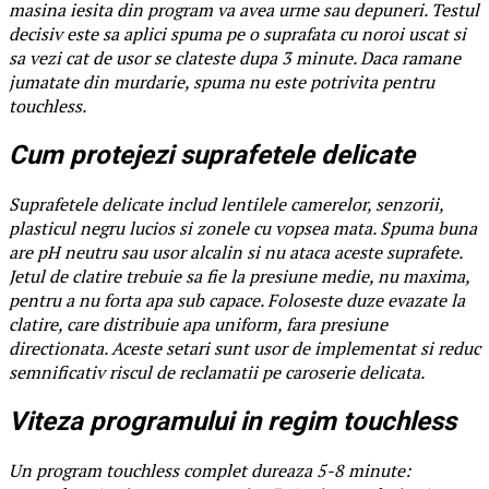
masina iesita din program va avea urme sau depuneri. Testul
decisiv este sa aplici spuma pe o suprafata cu noroi uscat si
sa vezi cat de usor se clateste dupa 3 minute. Daca ramane
jumatate din murdarie, spuma nu este potrivita pentru
touchless.
Cum protejezi suprafetele delicate
Suprafetele delicate includ lentilele camerelor, senzorii,
plasticul negru lucios si zonele cu vopsea mata. Spuma buna
are pH neutru sau usor alcalin si nu ataca aceste suprafete.
Jetul de clatire trebuie sa fie la presiune medie, nu maxima,
pentru a nu forta apa sub capace. Foloseste duze evazate la
clatire, care distribuie apa uniform, fara presiune
directionata. Aceste setari sunt usor de implementat si reduc
semnificativ riscul de reclamatii pe caroserie delicata.
Viteza programului in regim touchless
Un program touchless complet dureaza 5-8 minute: