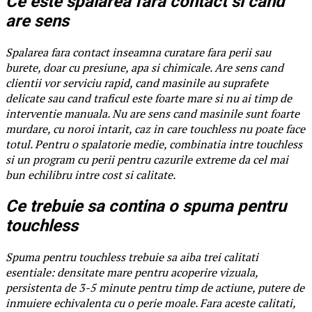
Ce este spalarea fara contact si cand
are sens
Spalarea fara contact inseamna curatare fara perii sau
burete, doar cu presiune, apa si chimicale. Are sens cand
clientii vor serviciu rapid, cand masinile au suprafete
delicate sau cand traficul este foarte mare si nu ai timp de
interventie manuala. Nu are sens cand masinile sunt foarte
murdare, cu noroi intarit, caz in care touchless nu poate face
totul. Pentru o spalatorie medie, combinatia intre touchless
si un program cu perii pentru cazurile extreme da cel mai
bun echilibru intre cost si calitate.
Ce trebuie sa contina o spuma pentru
touchless
Spuma pentru touchless trebuie sa aiba trei calitati
esentiale: densitate mare pentru acoperire vizuala,
persistenta de 3-5 minute pentru timp de actiune, putere de
inmuiere echivalenta cu o perie moale. Fara aceste calitati,