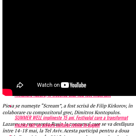
Iti recomandam
Tot ce trebuie sa stii inainte de Summer Well 2026. Ghidul
complet pentru editia aniversara de 15 ani
Cum a transformat Nicușor Dan o notă de trecere într-un mesaj de
stabilitate
România evită să fie retrogradată în „JUNK”. Rolul decisiv al lui
Alexandru Nazare, în trecerea unui nou test important
Piesa se numește “Scream”, a fost scrisă de Filip Kirkorov, în
colaborare cu compozitorul grec, Dimitros Kontopulos.
SUMMER WELL implineste 15 ani. Festivalul care a transformat
Lazarev va reprezenta Rusia la concursul care se va desfășura
muzica intr-un univers cultural revine in august
între 14-18 mai, la Tel Aviv. Acesta participă pentru a doua