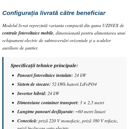
Configurația livrată către beneficiar
Modelul livrat reprezintă varianta compactă din gama UZINEX de
centrale fotovoltaice mobile
, dimensionată pentru alimentarea unui
echipament electric de subtraversări orizontale și a sculelor
auxiliare de șantier.
Specificații tehnice principale:
Panouri fotovoltaice instalate:
24 kW
Sistem de stocare:
52 kWh baterii LiFePO4
Invertor hibrid:
24 kW
Dimensiune container transport:
3 × 2,5 metri
Lungime panouri desfășurate:
~60 metri liniari
Conectică:
priză 220 V monofazic, priză 380 V trifazic,
priză încărcare auto electric