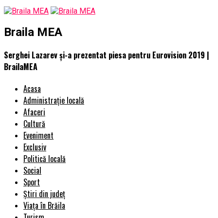
Braila MEA
Serghei Lazarev și-a prezentat piesa pentru Eurovision 2019 |
BrailaMEA
Acasa
Administrație locală
Afaceri
Cultură
Eveniment
Exclusiv
Politică locală
Social
Sport
Știri din județ
Viața în Brăila
Turism