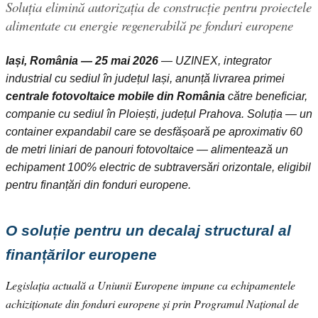
Soluția elimină autorizația de construcție pentru proiectele
alimentate cu energie regenerabilă pe fonduri europene
Iași, România — 25 mai 2026
— UZINEX, integrator
industrial cu sediul în județul Iași, anunță livrarea primei
centrale fotovoltaice mobile din România
către beneficiar,
companie cu sediul în Ploiești, județul Prahova. Soluția — un
container expandabil care se desfășoară pe aproximativ 60
de metri liniari de panouri fotovoltaice — alimentează un
echipament 100% electric de subtraversări orizontale, eligibil
pentru finanțări din fonduri europene.
O soluție pentru un decalaj structural al
finanțărilor europene
Legislația actuală a Uniunii Europene impune ca echipamentele
achiziționate din fonduri europene și prin Programul Național de