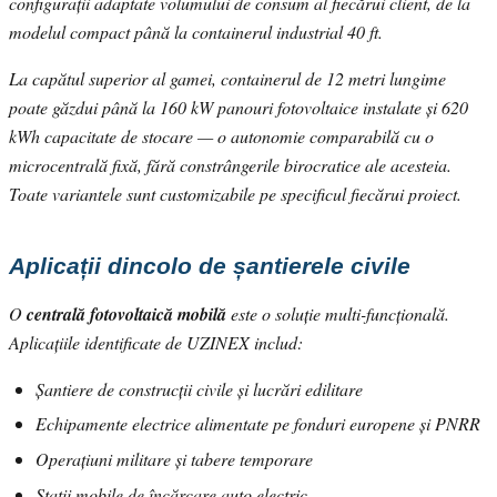
configurații adaptate volumului de consum al fiecărui client, de la
modelul compact până la containerul industrial 40 ft.
La capătul superior al gamei, containerul de 12 metri lungime
poate găzdui până la 160 kW panouri fotovoltaice instalate și 620
kWh capacitate de stocare — o autonomie comparabilă cu o
microcentrală fixă, fără constrângerile birocratice ale acesteia.
Toate variantele sunt customizabile pe specificul fiecărui proiect.
Aplicații dincolo de șantierele civile
O
centrală fotovoltaică mobilă
este o soluție multi-funcțională.
Aplicațiile identificate de UZINEX includ:
Șantiere de construcții civile și lucrări edilitare
Echipamente electrice alimentate pe fonduri europene și PNRR
Operațiuni militare și tabere temporare
Stații mobile de încărcare auto electric