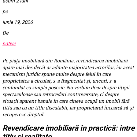
acum 2 luni
pe
iunie 19, 2026
De
native
Pe piața imobiliară din România, revendicarea imobiliară
apare mai des decât ar admite majoritatea actorilor, iar acest
mecanism juridic spune multe despre felul în care
proprietatea a circulat, s-a fragmentat și, uneori, s-a
confundat cu simpla posesie. Nu vorbim doar despre litigii
spectaculoase sau retrocedări controversate, ci despre
situații aparent banale în care cineva ocupă un imobil fără
titlu sau cu un titlu discutabil, iar proprietarul încearcă să-și
recupereze dreptul.
Revendicare imobiliară în practică: între
titlu și realitate