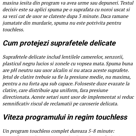
masina iesita din program va avea urme sau depuneri. Testul
decisiv este sa aplici spuma pe o suprafata cu noroi uscat si
sa vezi cat de usor se clateste dupa 3 minute. Daca ramane
jumatate din murdarie, spuma nu este potrivita pentru
touchless.
Cum protejezi suprafetele delicate
Suprafetele delicate includ lentilele camerelor, senzorii,
plasticul negru lucios si zonele cu vopsea mata. Spuma buna
are pH neutru sau usor alcalin si nu ataca aceste suprafete.
Jetul de clatire trebuie sa fie la presiune medie, nu maxima,
pentru a nu forta apa sub capace. Foloseste duze evazate la
clatire, care distribuie apa uniform, fara presiune
directionata. Aceste setari sunt usor de implementat si reduc
semnificativ riscul de reclamatii pe caroserie delicata.
Viteza programului in regim touchless
Un program touchless complet dureaza 5-8 minute: