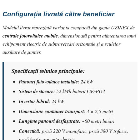
Configurația livrată către beneficiar
Modelul livrat reprezintă varianta compactă din gama UZINEX de
centrale fotovoltaice mobile
, dimensionată pentru alimentarea unui
echipament electric de subtraversări orizontale și a sculelor
auxiliare de șantier.
Specificații tehnice principale:
Panouri fotovoltaice instalate:
24 kW
Sistem de stocare:
52 kWh baterii LiFePO4
Invertor hibrid:
24 kW
Dimensiune container transport:
3 × 2,5 metri
Lungime panouri desfășurate:
~60 metri liniari
Conectică:
priză 220 V monofazic, priză 380 V trifazic,
priză încărcare auto electric