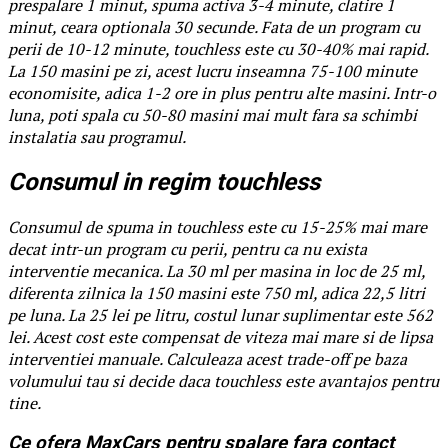
prespalare 1 minut, spuma activa 3-4 minute, clatire 1
minut, ceara optionala 30 secunde. Fata de un program cu
perii de 10-12 minute, touchless este cu 30-40% mai rapid.
La 150 masini pe zi, acest lucru inseamna 75-100 minute
economisite, adica 1-2 ore in plus pentru alte masini. Intr-o
luna, poti spala cu 50-80 masini mai mult fara sa schimbi
instalatia sau programul.
Consumul in regim touchless
Consumul de spuma in touchless este cu 15-25% mai mare
decat intr-un program cu perii, pentru ca nu exista
interventie mecanica. La 30 ml per masina in loc de 25 ml,
diferenta zilnica la 150 masini este 750 ml, adica 22,5 litri
pe luna. La 25 lei pe litru, costul lunar suplimentar este 562
lei. Acest cost este compensat de viteza mai mare si de lipsa
interventiei manuale. Calculeaza acest trade-off pe baza
volumului tau si decide daca touchless este avantajos pentru
tine.
Ce ofera MaxCars pentru spalare fara contact