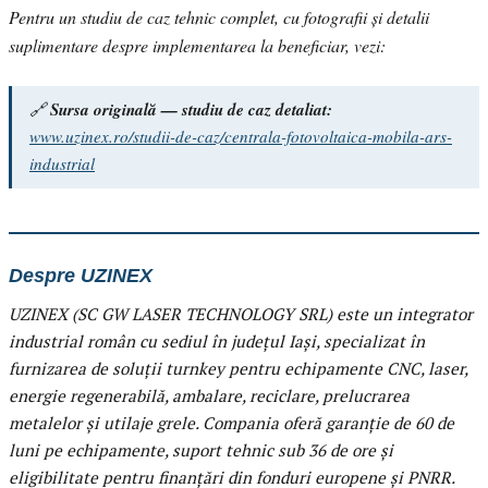
Pentru un studiu de caz tehnic complet, cu fotografii și detalii
suplimentare despre implementarea la beneficiar, vezi:
🔗
Sursa originală — studiu de caz detaliat:
www.uzinex.ro/studii-de-caz/centrala-fotovoltaica-mobila-ars-
industrial
Despre UZINEX
UZINEX (SC GW LASER TECHNOLOGY SRL) este un integrator
industrial român cu sediul în județul Iași, specializat în
furnizarea de soluții turnkey pentru echipamente CNC, laser,
energie regenerabilă, ambalare, reciclare, prelucrarea
metalelor și utilaje grele. Compania oferă garanție de 60 de
luni pe echipamente, suport tehnic sub 36 de ore și
eligibilitate pentru finanțări din fonduri europene și PNRR.