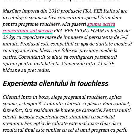
MaxCars importa din 2010 produsele FRA-BER Italia si are
in catalog o spuma activa concentrata special formulata
pentru programe touchless. Aici gasesti
spuma activa
concentrata self service
FRA-BER ULTRA FOAM in bidon de
25 kg, cu capacitate mare de inmuiere si persistenta de 3-5
minute. Produsul este compatibil cu apa de duritate medie si
cu programe touchless care folosesc presiune medie la
clatire. Consultantii te ajuta sa configurezi parametrii
optimi pentru instalatia ta. Comenzile intre 11 si 39
bidoane au pret redus.
Experienta clientului in touchless
Clientul intra in boxa, alege programul touchless, aplica
spuma, asteapta 3-4 minute, clateste si pleaca. Fara contact,
fara efort, fara reziduuri de burete pe caroserie. Pentru multi
clienti, aceasta experienta este sinonima cu serviciul
premium. Perceptia de calitate este mai mare chiar daca
rezultatul final este similar cu cel al unui program cu perii.