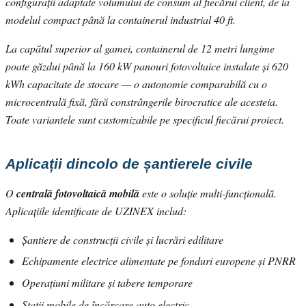
configurații adaptate volumului de consum al fiecărui client, de la
modelul compact până la containerul industrial 40 ft.
La capătul superior al gamei, containerul de 12 metri lungime
poate găzdui până la 160 kW panouri fotovoltaice instalate și 620
kWh capacitate de stocare — o autonomie comparabilă cu o
microcentrală fixă, fără constrângerile birocratice ale acesteia.
Toate variantele sunt customizabile pe specificul fiecărui proiect.
Aplicații dincolo de șantierele civile
O
centrală fotovoltaică mobilă
este o soluție multi-funcțională.
Aplicațiile identificate de UZINEX includ:
Șantiere de construcții civile și lucrări edilitare
Echipamente electrice alimentate pe fonduri europene și PNRR
Operațiuni militare și tabere temporare
Stații mobile de încărcare auto electric