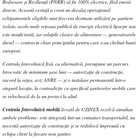
Redresare și Reziliență (PNRR) să fie 100% electrice, fără emisii
directe. Această cerință a creat un decalaj operațional:
echipamentele eligibile sunt frecvent destinate utilizării pe șantiere
izolate, acolo unde rețeaua publică de energie electrică lipsește sau
este insuficientă, iar soluțiile clasice de alimentare — generatoarele
diesel — contravin chiar principiului pentru care s-au cheltuit banii
europeni.
Centrala fotovoltaică fixă, ca alternativă, presupune un parcurs
birocratic de minimum șase luni — autorizație de construcție,
racord la rețea, aviz ANRE — și o instalare permanentă într-o
singură locație, în contradicție cu specificul șantierelor mobile care
se relochează de la un proiect la altul.
Centrala fotovoltaică mobilă
livrată de UZINEX rezolvă simultan
ambele probleme: este integrată într-un container transportabil, nu
necesită autorizație de construcție și se redislocă împreună cu
echipa client la fiecare nou șantier.