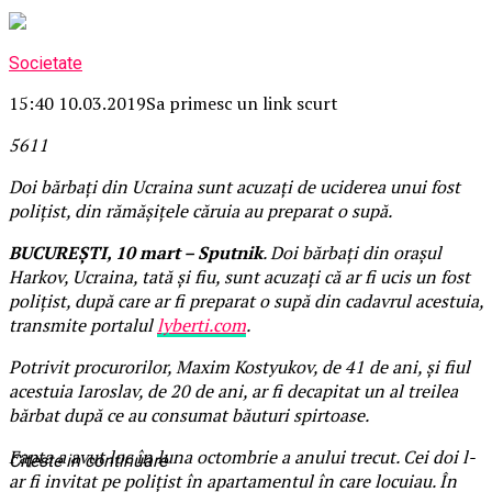
Societate
15:40 10.03.2019
Sa primesc un link scurt
56
1
1
Doi bărbați din Ucraina sunt acuzați de uciderea unui fost
polițist, din rămășițele căruia au preparat o supă.
BUCUREȘTI, 10 mart – Sputnik
. Doi bărbați din orașul
Harkov, Ucraina, tată și fiu, sunt acuzați că ar fi ucis un fost
polițist, după care ar fi preparat o supă din cadavrul acestuia,
transmite portalul
lyberti.com
.
Potrivit procurorilor, Maxim Kostyukov, de 41 de ani, și fiul
acestuia Iaroslav, de 20 de ani, ar fi decapitat un al treilea
bărbat după ce au consumat băuturi spirtoase.
Fapta a avut loc în luna octombrie a anului trecut. Cei doi l-
Citeste in continuare
ar fi invitat pe polițist în apartamentul în care locuiau. În