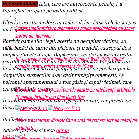
urma unei cerți, tatăl, care are antecedente penale, l-a
Iti recomandam
înjunghiat în spate pe fostul polițist.
Ulterior, aceștia au desecat cadavrul, iar rămășițele le-au pus
EvenimenteGratuite.ro promovează online evenimentele cu acces
un frigider.
gratuit din România
Potrivit oamenilor legii, aceștia au decapitat victima, au
tăiat bucăți de carne din picioare și trunchi, cu scopul de a
prepara din ele o supă. După crimă, cei doi au ascuns restul
Tot ce trebuie sa stii inainte de Summer Well 2026. Ghidul
părților corpului într-un cartier din Harkov. Un portar care
complet pentru editia aniversara de 15 ani
le-a descoperit a alertat poliția, iar în urma percheziției la
domiciliul suspecților s-au găsit rămășițe omenești. Pe
balconul apartamentului a fost găsit și capul victimei, care
era păstrat într-o cutie.
Mașinile de spălat și uscătoarele bazate pe inteligență artificială
îți cunosc hainele mai bine decât tine
În cazul în care cei doi vor fi găsiți vinovați, vor private de
libertate pe viață.
BrailaMEA.ro
Cum a transformat Nicușor Dan o notă de trecere într-un mesaj de
stabilitate
Articole pe aceiasi tema:
prima
Urmatorul