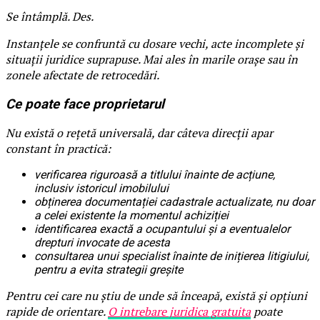
Se întâmplă. Des.
Instanțele se confruntă cu dosare vechi, acte incomplete și
situații juridice suprapuse. Mai ales în marile orașe sau în
zonele afectate de retrocedări.
Ce poate face proprietarul
Nu există o rețetă universală, dar câteva direcții apar
constant în practică:
verificarea riguroasă a titlului înainte de acțiune,
inclusiv istoricul imobilului
obținerea documentației cadastrale actualizate, nu doar
a celei existente la momentul achiziției
identificarea exactă a ocupantului și a eventualelor
drepturi invocate de acesta
consultarea unui specialist înainte de inițierea litigiului,
pentru a evita strategii greșite
Pentru cei care nu știu de unde să înceapă, există și opțiuni
rapide de orientare.
O intrebare juridica gratuita
poate