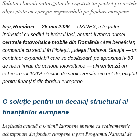
Soluția elimină autorizația de construcție pentru proiectele
alimentate cu energie regenerabilă pe fonduri europene
Iași, România — 25 mai 2026
— UZINEX, integrator
industrial cu sediul în județul Iași, anunță livrarea primei
centrale fotovoltaice mobile din România
către beneficiar,
companie cu sediul în Ploiești, județul Prahova. Soluția — un
container expandabil care se desfășoară pe aproximativ 60
de metri liniari de panouri fotovoltaice — alimentează un
echipament 100% electric de subtraversări orizontale, eligibil
pentru finanțări din fonduri europene.
O soluție pentru un decalaj structural al
finanțărilor europene
Legislația actuală a Uniunii Europene impune ca echipamentele
achiziționate din fonduri europene și prin Programul Național de