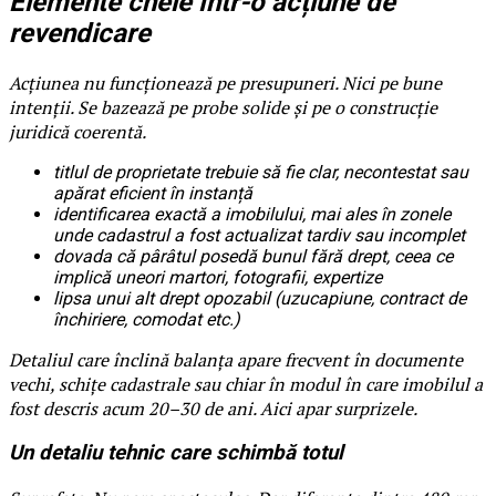
Elemente cheie într-o acțiune de
revendicare
Acțiunea nu funcționează pe presupuneri. Nici pe bune
intenții. Se bazează pe probe solide și pe o construcție
juridică coerentă.
titlul de proprietate trebuie să fie clar, necontestat sau
apărat eficient în instanță
identificarea exactă a imobilului, mai ales în zonele
unde cadastrul a fost actualizat tardiv sau incomplet
dovada că pârâtul posedă bunul fără drept, ceea ce
implică uneori martori, fotografii, expertize
lipsa unui alt drept opozabil (uzucapiune, contract de
închiriere, comodat etc.)
Detaliul care înclină balanța apare frecvent în documente
vechi, schițe cadastrale sau chiar în modul în care imobilul a
fost descris acum 20–30 de ani. Aici apar surprizele.
Un detaliu tehnic care schimbă totul