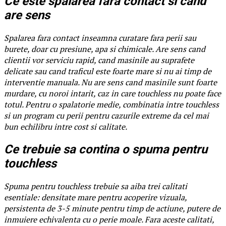
Ce este spalarea fara contact si cand
are sens
Spalarea fara contact inseamna curatare fara perii sau
burete, doar cu presiune, apa si chimicale. Are sens cand
clientii vor serviciu rapid, cand masinile au suprafete
delicate sau cand traficul este foarte mare si nu ai timp de
interventie manuala. Nu are sens cand masinile sunt foarte
murdare, cu noroi intarit, caz in care touchless nu poate face
totul. Pentru o spalatorie medie, combinatia intre touchless
si un program cu perii pentru cazurile extreme da cel mai
bun echilibru intre cost si calitate.
Ce trebuie sa contina o spuma pentru
touchless
Spuma pentru touchless trebuie sa aiba trei calitati
esentiale: densitate mare pentru acoperire vizuala,
persistenta de 3-5 minute pentru timp de actiune, putere de
inmuiere echivalenta cu o perie moale. Fara aceste calitati,