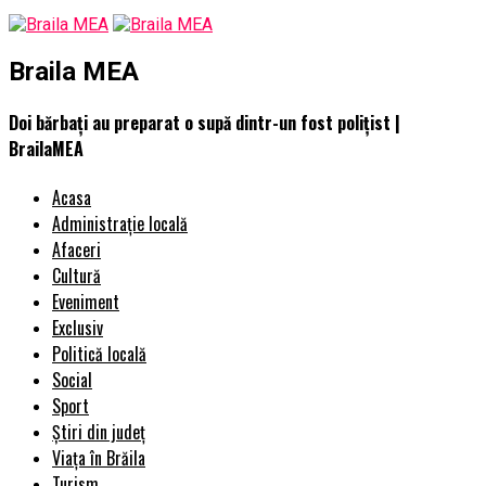
Braila MEA
Doi bărbați au preparat o supă dintr-un fost polițist |
BrailaMEA
Acasa
Administrație locală
Afaceri
Cultură
Eveniment
Exclusiv
Politică locală
Social
Sport
Știri din județ
Viața în Brăila
Turism