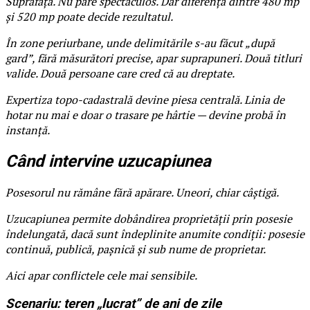
Suprafața. Nu pare spectaculos. Dar diferența dintre 480 mp
și 520 mp poate decide rezultatul.
În zone periurbane, unde delimitările s-au făcut „după
gard”, fără măsurători precise, apar suprapuneri. Două titluri
valide. Două persoane care cred că au dreptate.
Expertiza topo-cadastrală devine piesa centrală. Linia de
hotar nu mai e doar o trasare pe hârtie — devine probă în
instanță.
Când intervine uzucapiunea
Posesorul nu rămâne fără apărare. Uneori, chiar câștigă.
Uzucapiunea permite dobândirea proprietății prin posesie
îndelungată, dacă sunt îndeplinite anumite condiții: posesie
continuă, publică, pașnică și sub nume de proprietar.
Aici apar conflictele cele mai sensibile.
Scenariu: teren „lucrat” de ani de zile