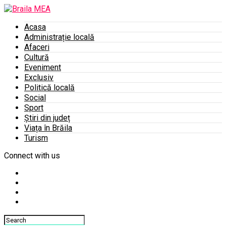
Acasa
Administrație locală
Afaceri
Cultură
Eveniment
Exclusiv
Politică locală
Social
Sport
Știri din județ
Viața în Brăila
Turism
Connect with us