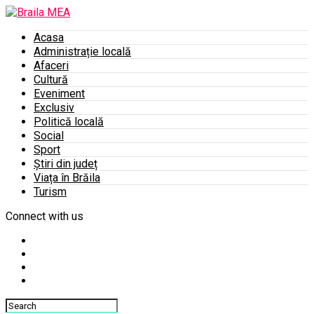
Acasa
Administrație locală
Afaceri
Cultură
Eveniment
Exclusiv
Politică locală
Social
Sport
Știri din județ
Viața în Brăila
Turism
Connect with us