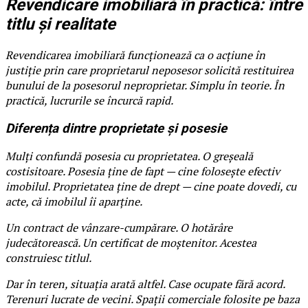
Revendicare imobiliară în practică: între
titlu și realitate
Revendicarea imobiliară funcționează ca o acțiune în
justiție prin care proprietarul neposesor solicită restituirea
bunului de la posesorul neproprietar. Simplu în teorie. În
practică, lucrurile se încurcă rapid.
Diferența dintre proprietate și posesie
Mulți confundă posesia cu proprietatea. O greșeală
costisitoare. Posesia ține de fapt — cine folosește efectiv
imobilul. Proprietatea ține de drept — cine poate dovedi, cu
acte, că imobilul îi aparține.
Un contract de vânzare-cumpărare. O hotărâre
judecătorească. Un certificat de moștenitor. Acestea
construiesc titlul.
Dar în teren, situația arată altfel. Case ocupate fără acord.
Terenuri lucrate de vecini. Spații comerciale folosite pe baza