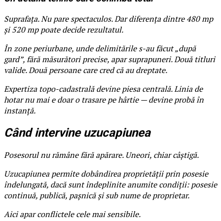
Suprafața. Nu pare spectaculos. Dar diferența dintre 480 mp
și 520 mp poate decide rezultatul.
În zone periurbane, unde delimitările s-au făcut „după
gard”, fără măsurători precise, apar suprapuneri. Două titluri
valide. Două persoane care cred că au dreptate.
Expertiza topo-cadastrală devine piesa centrală. Linia de
hotar nu mai e doar o trasare pe hârtie — devine probă în
instanță.
Când intervine uzucapiunea
Posesorul nu rămâne fără apărare. Uneori, chiar câștigă.
Uzucapiunea permite dobândirea proprietății prin posesie
îndelungată, dacă sunt îndeplinite anumite condiții: posesie
continuă, publică, pașnică și sub nume de proprietar.
Aici apar conflictele cele mai sensibile.