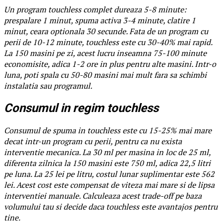
Un program touchless complet dureaza 5-8 minute:
prespalare 1 minut, spuma activa 3-4 minute, clatire 1
minut, ceara optionala 30 secunde. Fata de un program cu
perii de 10-12 minute, touchless este cu 30-40% mai rapid.
La 150 masini pe zi, acest lucru inseamna 75-100 minute
economisite, adica 1-2 ore in plus pentru alte masini. Intr-o
luna, poti spala cu 50-80 masini mai mult fara sa schimbi
instalatia sau programul.
Consumul in regim touchless
Consumul de spuma in touchless este cu 15-25% mai mare
decat intr-un program cu perii, pentru ca nu exista
interventie mecanica. La 30 ml per masina in loc de 25 ml,
diferenta zilnica la 150 masini este 750 ml, adica 22,5 litri
pe luna. La 25 lei pe litru, costul lunar suplimentar este 562
lei. Acest cost este compensat de viteza mai mare si de lipsa
interventiei manuale. Calculeaza acest trade-off pe baza
volumului tau si decide daca touchless este avantajos pentru
tine.