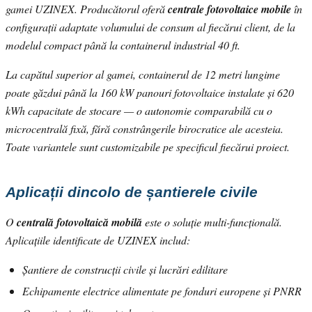
gamei UZINEX. Producătorul oferă
centrale fotovoltaice mobile
în
configurații adaptate volumului de consum al fiecărui client, de la
modelul compact până la containerul industrial 40 ft.
La capătul superior al gamei, containerul de 12 metri lungime
poate găzdui până la 160 kW panouri fotovoltaice instalate și 620
kWh capacitate de stocare — o autonomie comparabilă cu o
microcentrală fixă, fără constrângerile birocratice ale acesteia.
Toate variantele sunt customizabile pe specificul fiecărui proiect.
Aplicații dincolo de șantierele civile
O
centrală fotovoltaică mobilă
este o soluție multi-funcțională.
Aplicațiile identificate de UZINEX includ:
Șantiere de construcții civile și lucrări edilitare
Echipamente electrice alimentate pe fonduri europene și PNRR