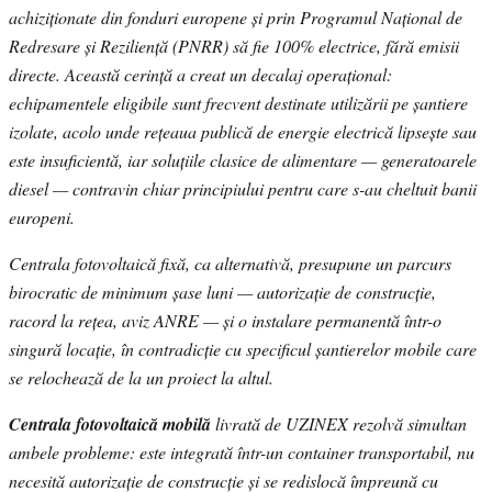
achiziționate din fonduri europene și prin Programul Național de
Redresare și Reziliență (PNRR) să fie 100% electrice, fără emisii
directe. Această cerință a creat un decalaj operațional:
echipamentele eligibile sunt frecvent destinate utilizării pe șantiere
izolate, acolo unde rețeaua publică de energie electrică lipsește sau
este insuficientă, iar soluțiile clasice de alimentare — generatoarele
diesel — contravin chiar principiului pentru care s-au cheltuit banii
europeni.
Centrala fotovoltaică fixă, ca alternativă, presupune un parcurs
birocratic de minimum șase luni — autorizație de construcție,
racord la rețea, aviz ANRE — și o instalare permanentă într-o
singură locație, în contradicție cu specificul șantierelor mobile care
se relochează de la un proiect la altul.
Centrala fotovoltaică mobilă
livrată de UZINEX rezolvă simultan
ambele probleme: este integrată într-un container transportabil, nu
necesită autorizație de construcție și se redislocă împreună cu