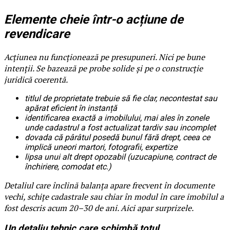
Elemente cheie într-o acțiune de
revendicare
Acțiunea nu funcționează pe presupuneri. Nici pe bune
intenții. Se bazează pe probe solide și pe o construcție
juridică coerentă.
titlul de proprietate trebuie să fie clar, necontestat sau
apărat eficient în instanță
identificarea exactă a imobilului, mai ales în zonele
unde cadastrul a fost actualizat tardiv sau incomplet
dovada că pârâtul posedă bunul fără drept, ceea ce
implică uneori martori, fotografii, expertize
lipsa unui alt drept opozabil (uzucapiune, contract de
închiriere, comodat etc.)
Detaliul care înclină balanța apare frecvent în documente
vechi, schițe cadastrale sau chiar în modul în care imobilul a
fost descris acum 20–30 de ani. Aici apar surprizele.
Un detaliu tehnic care schimbă totul