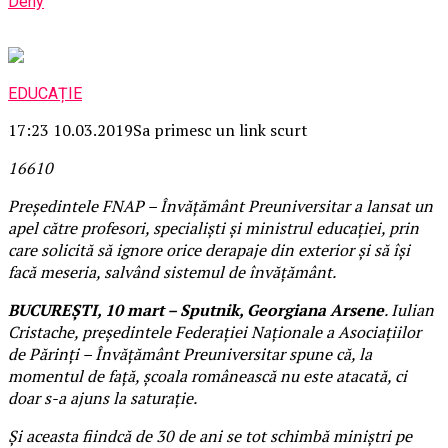
Deny
EDUCAȚIE
17:23 10.03.2019
Sa primesc un link scurt
166
1
0
Președintele FNAP – Învățământ Preuniversitar a lansat un
apel către profesori, specialiști și ministrul educației, prin
care solicită să ignore orice derapaje din exterior și să își
facă meseria, salvând sistemul de învățământ.
BUCUREȘTI, 10 mart – Sputnik, Georgiana Arsene
. Iulian
Cristache, președintele Federației Naționale a Asociațiilor
de Părinți – Învățământ Preuniversitar spune că, la
momentul de față, școala românească nu este atacată, ci
doar s-a ajuns la saturație.
Și aceasta fiindcă de 30 de ani se tot schimbă miniștri pe