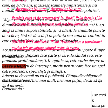
care, de 30 de ani, încălzesc scaunele ministeriale și nu
numai, ”încălziți de banii primiți și de ordinele politice”.
România evită să fie retrogradată în „JUNK”. Rolul decisiv al lui
”Sigur că nu toţi ştim cu ce se mănâncă acest sistem, dar
Alexandru Nazare, în trecerea unui nou test important
dumneavoastră, dacă aţi ştiut, ce aţi făcut până acum? L-aţi
adus la limita suportabilităţii şi va hliziţi la anumite puncte
de vedere, fără să vă vedeţi neputinţa sau zona de confort în
care trăiţi de 30 de ani”, a precizat Cristache.
SUMMER WELL implineste 15 ani. Festivalul care a transformat
muzica intr-un univers cultural revine in august
Acesta a adăugat că sistemul de învățământ nu poate fi rupt
de societatea din care face parte și care, la rândul său, este
Comenteaza si tu
produsul școlii românești. În opinia sa, este vorba despre un
cerc vicios, greu de întrerupt, motiv pentru care face un apel
Leave a Reply
către profesori, specialiști și miniștri.
Adresa ta de email nu va fi publicată.
Câmpurile obligatorii
Cristache le cere, nici mai mult, nici mai puțin, decât să își
sunt marcate cu
*
facă meseria.
Comentariu
*
”Lăsaţi derapajele anumitor părinţi care au ajuns sau se cred
buricul Pământului! Rolul dumneavoastră este major,
dumneavoastră sunteţi cei educaţi, adică cei care îi educa pe