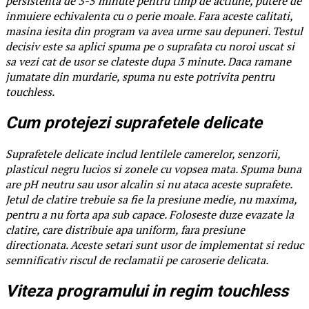
persistenta de 3-5 minute pentru timp de actiune, putere de
inmuiere echivalenta cu o perie moale. Fara aceste calitati,
masina iesita din program va avea urme sau depuneri. Testul
decisiv este sa aplici spuma pe o suprafata cu noroi uscat si
sa vezi cat de usor se clateste dupa 3 minute. Daca ramane
jumatate din murdarie, spuma nu este potrivita pentru
touchless.
Cum protejezi suprafetele delicate
Suprafetele delicate includ lentilele camerelor, senzorii,
plasticul negru lucios si zonele cu vopsea mata. Spuma buna
are pH neutru sau usor alcalin si nu ataca aceste suprafete.
Jetul de clatire trebuie sa fie la presiune medie, nu maxima,
pentru a nu forta apa sub capace. Foloseste duze evazate la
clatire, care distribuie apa uniform, fara presiune
directionata. Aceste setari sunt usor de implementat si reduc
semnificativ riscul de reclamatii pe caroserie delicata.
Viteza programului in regim touchless