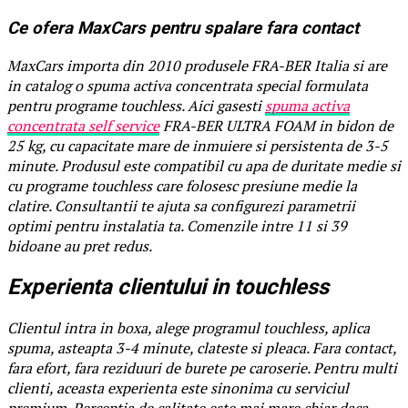
Ce ofera MaxCars pentru spalare fara contact
MaxCars importa din 2010 produsele FRA-BER Italia si are
in catalog o spuma activa concentrata special formulata
pentru programe touchless. Aici gasesti
spuma activa
concentrata self service
FRA-BER ULTRA FOAM in bidon de
25 kg, cu capacitate mare de inmuiere si persistenta de 3-5
minute. Produsul este compatibil cu apa de duritate medie si
cu programe touchless care folosesc presiune medie la
clatire. Consultantii te ajuta sa configurezi parametrii
optimi pentru instalatia ta. Comenzile intre 11 si 39
bidoane au pret redus.
Experienta clientului in touchless
Clientul intra in boxa, alege programul touchless, aplica
spuma, asteapta 3-4 minute, clateste si pleaca. Fara contact,
fara efort, fara reziduuri de burete pe caroserie. Pentru multi
clienti, aceasta experienta este sinonima cu serviciul
premium. Perceptia de calitate este mai mare chiar daca