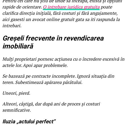
Pentru cei care nu știu de unde să înceapă, există și opțiuni
rapide de orientare.
O intrebare juridica gratuita
poate
clarifica direcția inițială, fără costuri și fără angajamente,
aici gasesti un avocat online gratuit gata sa iti raspunda la
intrebari.
Greșeli frecvente în revendicarea
imobiliară
Mulți proprietari pornesc acțiunea cu o încredere excesivă în
actele lor. Apoi apar problemele.
Se bazează pe contracte incomplete. Ignoră situația din
teren. Subestimează apărarea pârâtului.
Uneori, pierd.
Alteori, câștigă, dar după ani de proces și costuri
semnificative.
Iluzia „actului perfect”