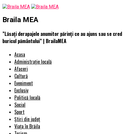
Braila MEA
”Lăsați derapajele anumitor părinți ce au ajuns sau se cred
buricul pământului” | BrailaMEA
Acasa
Administrație locală
Afaceri
Cultură
Eveniment
Exclusiv
Politică locală
Social
Sport
Știri din județ
Viața în Brăila
Turism