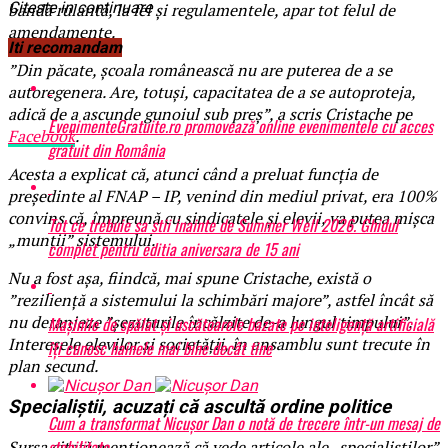
Citeste in continuare
bandă rulantă, la fel și regulamentele, apar tot felul de
amendamente.
Iti recomandam
”Din păcate, școala românească nu are puterea de a se
autoregenera. Are, totuși, capacitatea de a se autoproteja,
adică de a ascunde gunoiul sub preș”, a scris Cristache pe
EvenimenteGratuite.ro promovează online evenimentele cu acces
Facebook
.
gratuit din România
Acesta a explicat că, atunci când a preluat funcția de
președinte al FNAP – IP, venind din mediul privat, era 100%
convins că, împreună cu sindicatele și elevii, va putea mișca
Tot ce trebuie sa stii inainte de Summer Well 2026. Ghidul
„munții” sistemului.
complet pentru editia aniversara de 15 ani
Nu a fost așa, fiindcă, mai spune Cristache, există o
”reziliență a sistemului la schimbări majore”, astfel încât să
nu deranjeze ”șezuturile încălzite de-a lungul timpului”.
Mașinile de spălat și uscătoarele bazate pe inteligență artificială
Interesele elevilor și societății, în ansamblu sunt trecute în
îți cunosc hainele mai bine decât tine
plan secund.
Specialiștii, acuzați că ascultă ordine politice
Cum a transformat Nicușor Dan o notă de trecere într-un mesaj de
stabilitate
Sursa citată menționează că vede articole ale „specialiștilor”