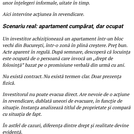
unor înțelegeri informale, uitate în timp.
Aici intervine acțiunea în revendicare.
Scenariu real: apartament cumpărat, dar ocupat
Un investitor achiziționează un apartament într-un bloc
vechi din București, într-o zonă în plină creștere. Preț bun.
Acte aparent în regulă. După semnare, descoperă că locuința
este ocupată de o persoană care invocă un „drept de
folosință” bazat pe o promisiune verbală din urmă cu ani.
Nu există contract. Nu există termen clar. Doar prezența
fizică.
Investitorul nu poate evacua direct. Are nevoie de o acțiune
în revendicare, dublată uneori de evacuare, în funcție de
situație. Instanța analizează titlul de proprietate și compară
cu situația de fapt.
În astfel de cazuri, diferența dintre drept și realitate devine
evidentă.