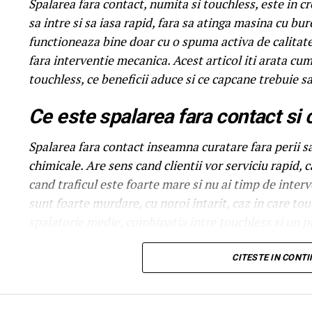
Spalarea fara contact, numita si touchless, este in cre
sa intre si sa iasa rapid, fara sa atinga masina cu bur
functioneaza bine doar cu o spuma activa de calitate
fara interventie mecanica. Acest articol iti arata c
touchless, ce beneficii aduce si ce capcane trebuie sa
Ce este spalarea fara contact si
Spalarea fara contact inseamna curatare fara perii sa
chimicale. Are sens cand clientii vor serviciu rapid,
cand traficul este foarte mare si nu ai timp de inte
sunt foarte murdare, cu noroi intarit, caz in care to
spalatorie medie, combinatia intre touchless si un 
cel mai bun echilibru intre cost si calitate.
CITESTE IN CONT
Ce trebuie sa contina o spuma p
Spuma pentru touchless trebuie sa aiba trei calitati