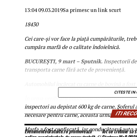
13:04 09.03.2019
Sa primesc un link scurt
184
3
0
Cei care-și vor face la piață cumpărăturile, tre
cumpăra marfă de o calitate îndoielnică.
BUCUREȘTI, 9 mart – Sputnik.
Inspectorii de 
transporta carne fără acte de proveniență.
Automobilul încărcat cu carne de bovină a fost o
CITESTE IN
În urma verificării mijlocului de transport cond
inspectori au depistat 600 kg de carne. Șoferul 
ITI RE
necesare pentru carne, aceasta urma să fie come
Marfa a fost confiscată, iar conducătorul auto 
EvenimenteGratuite.ro promovează
Tot ce trebuie sa s