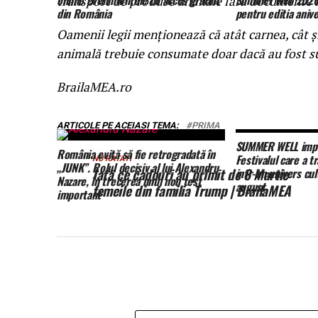
online evenimentele cu acces gratuit
Summer Well 2026.
transport de produse animale fără documente l
din România
pentru editia anive
Oamenii legii menționează că atât carnea, cât ș
animală trebuie consumate doar dacă au fost su
BrailaMEA.ro
ARTICOLE PE ACEIASI TEMA:
PRIMA
SUMMER WELL impli
România evită să fie retrogradată în
Festivalul care a 
NU RATATI
„JUNK”. Rolul decisiv al lui Alexandru
Iată ce cadouri au primit de 8 Martie
intr-un univers cul
Nazare, în trecerea unui nou test
august
femeile din familia Trump | BrailaMEA
important