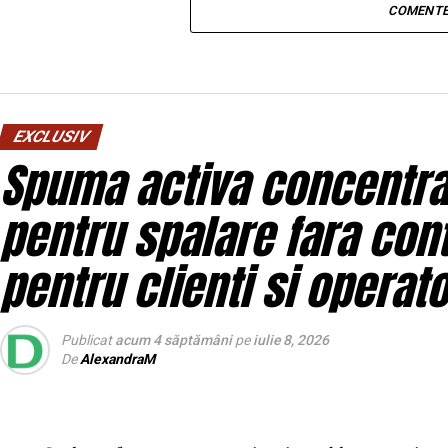
COMENTE
EXCLUSIV
Spuma activa concentrat
pentru spalare fara con
pentru clienti si operato
Publicat
acum 4 săptămâni
pe
iulie 8, 2026
De
AlexandraM