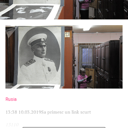
Rusia
13:38 10.03.2019
Sa primesc un link scurt
131
1
0