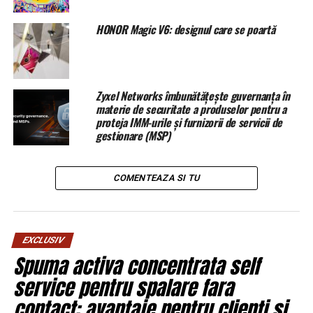
Ruse
”, se spune în anunțul societății.
HONOR Magic V6: designul care se poartă
În anul 1919, fiul lui Kolchak a emigrat în anul 1919
împreună cu mama în România, apoi s-au stabilit în
Franța. Aleksandr Rostislavovich Kolchak s-a născut la
Paris în 1933. A absolvit Sorbonna, a activat în calitate
Zyxel Networks îmbunătățește guvernanța în
de caricaturist și muzicant de jazz.
materie de securitate a produselor pentru a
proteja IMM-urile și furnizorii de servicii de
gestionare (MSP)
COMENTEAZA SI TU
EXCLUSIV
Spuma activa concentrata self
service pentru spalare fara
contact: avantaje pentru clienti si