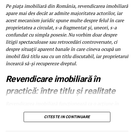
plasticul negru lucios si zonele cu vopsea mata. Spuma
Pe piața imobiliară din România, revendicarea imobiliară
buna are pH neutru sau usor alcalin si nu ataca aceste
apare mai des decât ar admite majoritatea actorilor, iar
suprafete. Jetul de clatire trebuie sa fie la presiune medie,
acest mecanism juridic spune multe despre felul în care
nu maxima, pentru a nu forta apa sub capace. Foloseste
proprietatea a circulat, s-a fragmentat și, uneori, s-a
duze evazate la clatire, care distribuie apa uniform, fara
confundat cu simpla posesie. Nu vorbim doar despre
presiune directionata. Aceste setari sunt usor de
litigii spectaculoase sau retrocedări controversate, ci
implementat si reduc semnificativ riscul de reclamatii pe
despre situații aparent banale în care cineva ocupă un
caroserie delicata.
imobil fără titlu sau cu un titlu discutabil, iar proprietarul
încearcă să-și recupereze dreptul.
Viteza programului in regim
Revendicare imobiliară în
touchless
practică: între titlu și realitate
Un program touchless complet dureaza 5-8 minute:
prespalare 1 minut, spuma activa 3-4 minute, clatire 1
Revendicarea imobiliară funcționează ca o acțiune în
minut, ceara optionala 30 secunde. Fata de un program
justiție prin care proprietarul neposesor solicită
cu perii de 10-12 minute, touchless este cu 30-40% mai
restituirea bunului de la posesorul neproprietar. Simplu
CITESTE IN CONTINUARE
rapid. La 150 masini pe zi, acest lucru inseamna 75-100
în teorie. În practică, lucrurile se încurcă rapid.
minute economisite, adica 1-2 ore in plus pentru alte