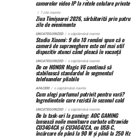
Când intervine uzucapiunea
camerelor video IP la retele celulare private
Panouri fotovoltaice instalate:
24 kW
7 zile inainte
Posesorul nu rămâne fără apărare. Uneori, chiar câștigă.
Ziua Timișoarei 2026, sărbătorită prin patru
Sistem de stocare:
52 kWh baterii LiFePO4
zile de evenimente
Uzucapiunea permite dobândirea proprietății prin
Invertor hibrid:
24 kW
UNCATEGORIZED
o săptămână inainte
posesie îndelungată, dacă sunt îndeplinite anumite
Studiu Xiaomi: 9 din 10 români spun că o
cameră de supraveghere este cel mai util
condiții: posesie continuă, publică, pașnică și sub nume
Dimensiune container transport:
3 × 2,5
dispozitiv atunci când pleacă în vacanță
de proprietar.
metri
UNCATEGORIZED
o săptămână inainte
De ce HONOR Magic V6 continuă să
Aici apar conflictele cele mai sensibile.
Lungime panouri desfășurate:
~60 metri
stabilească standardul în segmentul
liniari
telefoanelor pliabile
Scenariu: teren „lucrat” de ani de zile
Conectică:
priză 220 V monofazic, priză
AFACERI
o săptămână inainte
Cum alegi parfumul potrivit pentru vară?
La marginea unui oraș în expansiune, un teren agricol a
380 V trifazic, priză încărcare auto electric
Ingredientele care rezistă în sezonul cald
fost folosit constant de un mic antreprenor local. L-a
Climatizare:
aer condiționat integrat pentru
împrejmuit. L-a cultivat. A investit în irigații.
UNCATEGORIZED
o săptămână inainte
De la task-uri la gaming: AOC GAMING
Proprietarul din acte locuiește în străinătate și nu a
menținerea bateriilor la temperatură optimă
lansează noile monitoare curbate ultrawide
intervenit timp de peste 15 ani.
CU34G4CA și CU34G4ZCA, cu USB-C,
Mobilitate:
roți tip off-road pentru deplasare
încărcare de până la 90 W și până la 250 Hz
pe teren accidentat
Când decide să vândă terenul, descoperă că altcineva îl