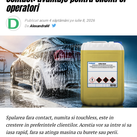
operatori
Publicat
acum 4 săptămâni
pe
iulie 8, 2026
De
AlexandraM
Spalarea fara contact, numita si touchless, este in
BrailaMEA.ro
crestere in preferintele clientilor. Acestia vor sa intre si sa
iasa rapid, fara sa atinga masina cu burete sau perii.
ARTICOLE PE ACEIASI TEMA:
PRIMA