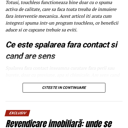
Totusi, touchless functioneaza bine doar cu o spuma
URMATORUL
activa de calitate, care sa faca toata treaba de inmuiere
De ce sunt la mare căutare valizele în România | BrailaMEA
fara interventie mecanica. Acest articol iti arata cum
integrezi spuma intr-un program touchless, ce beneficii
NU RATATI
O tânără a urcat beată la volan și a blocat o stradă întreagă
aduce si ce capcane trebuie sa eviti.
| BrailaMEA
Ce este spalarea fara contact si
cand are sens
Spalarea fara contact inseamna curatare fara perii sau
burete, doar cu presiune, apa si chimicale. Are sens cand
clientii vor serviciu rapid, cand masinile au suprafete
delicate sau cand traficul este foarte mare si nu ai timp
CITESTE IN CONTINUARE
de interventie manuala. Nu are sens cand masinile sunt
foarte murdare, cu noroi intarit, caz in care touchless nu
poate face totul. Pentru o spalatorie medie, combinatia
EXCLUSIV
intre touchless si un program cu perii pentru cazurile
Revendicare imobiliară: unde se
extreme da cel mai bun echilibru intre cost si calitate.