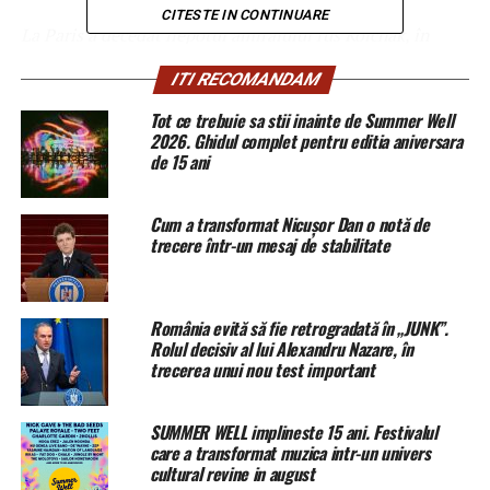
CITESTE IN CONTINUARE
La Paris a decedat nepotul amiralului rus Kolchak, în
vârsta de 85 de ani.
ITI RECOMANDAM
BUCUREȘTI, 10 mart – Sputnik
. Aleksander
Tot ce trebuie sa stii inainte de Summer Well
Rostislavovici Kolchak, nepotul amiralului Aleksandr
2026. Ghidul complet pentru editia aniversara
de 15 ani
Kolchak, a plecat din viață la vârsta de 85 de ani.
Anunțul a fost făcut pe
pagina oficială de Facebook
a
Cum a transformat Nicușor Dan o notă de
Uniunii urmașilor unităților ruse din Gallipoli. Nepotul
trecere într-un mesaj de stabilitate
amiralului rus a decedat la Paris, în dimineața de 9
martie, după o boală îndelungată.
România evită să fie retrogradată în „JUNK”.
“
Cu durere în suflet, conducerea Uniunii urmașilor
Rolul decisiv al lui Alexandru Nazare, în
unităților ruse din Gallipoli vă anunță că în această
trecerea unui nou test important
dimineață, 9 martie 2019, după o boală îndelungată, a
plecat la Domnul Aleksander Rostislavovici Kolchak,
SUMMER WELL implineste 15 ani. Festivalul
nepotul amiralului Aleksandr Kolchak, Conducătorul
care a transformat muzica intr-un univers
Suprem al Rusiei, Comandantul Suprem al Armatei
cultural revine in august