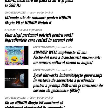
USB-C, încărcare de până la 90 W și până
Instanțele se confruntă cu dosare vechi, acte incomplete
la 250 Hz
și situații juridice suprapuse. Mai ales în marile orașe sau
o microcentrală fixă, fără constrângerile birocratice ale
în zonele afectate de retrocedări.
acesteia. Toate variantele sunt customizabile pe specificul
UNCATEGORIZED
acum o săptămână
Ultimele zile de reduceri pentru HONOR
fiecărui proiect.
Magic V6 și HONOR Watch 6
Ce poate face proprietarul
AFACERI
acum o săptămână
Nu există o rețetă universală, dar câteva direcții apar
Aplicații dincolo de șantierele civile
Cum alegi parfumul potrivit pentru vară?
constant în practică:
Ingredientele care rezistă în sezonul cald
O
centrală fotovoltaică mobilă
este o soluție multi-funcțională.
UNCATEGORIZED
acum 6 zile
Aplicațiile identificate de UZINEX includ:
verificarea riguroasă a titlului înainte de acțiune,
SUMMER WELL implineste 15 ani.
inclusiv istoricul imobilului
Festivalul care a transformat muzica intr-
Șantiere de construcții civile și lucrări edilitare
un univers cultural revine in august
obținerea documentației cadastrale actualizate, nu
doar a celei existente la momentul achiziției
Echipamente electrice alimentate pe fonduri
UNCATEGORIZED
acum 6 zile
Zyxel Networks îmbunătățește guvernanța
europene și PNRR
identificarea exactă a ocupantului și a eventualelor
în materie de securitate a produselor
drepturi invocate de acesta
pentru a proteja IMM-urile și furnizorii de
Operațiuni militare și tabere temporare
servicii de gestionare (MSP)
consultarea unui specialist înainte de inițierea
Stații mobile de încărcare auto electric
litigiului, pentru a evita strategii greșite
UNCATEGORIZED
acum o săptămână
De ce HONOR Magic V6 continuă să
stabilească standardul în segmentul
Evenimente outdoor și festivaluri
Pentru cei care nu știu de unde să înceapă, există și