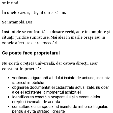
se întind.
În unele cazuri, litigiul durează ani.
Se întâmplă. Des.
Instanțele se confruntă cu dosare vechi, acte incomplete și
situații juridice suprapuse. Mai ales în marile orașe sau în
zonele afectate de retrocedări.
Ce poate face proprietarul
Nu există o rețetă universală, dar câteva direcții apar
constant în practică:
verificarea riguroasă a titlului înainte de acțiune, inclusiv
istoricul imobilului
obținerea documentației cadastrale actualizate, nu doar
a celei existente la momentul achiziției
identificarea exactă a ocupantului și a eventualelor
drepturi invocate de acesta
consultarea unui specialist înainte de inițierea litigiului,
pentru a evita strategii greșite