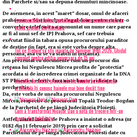
din Parchete si/sau sa depuna denunturi mincinoase.
De asemenea, in acest “maret” dosar, omul de afaceri
EvenimenteGratuite.ro promovează online evenimentele cu
prahovean a fost inculpat ilegal doar pentru ca intr-o
convorbire telefonica a pronuntat un nume care parea
acces gratuit din România
ar fi al unui sef de IPJ Prahova, sef care trebuia
executat fiind in tabara opusa procurorului paraditor
de destine (in fapt, era si este vorba despre alta
Tot ce trebuie sa stii inainte de Summer Well 2026. Ghidul
persoana, asa cu se va stabili in instanta).
complet pentru editia aniversara de 15 ani
Am prezentat cu documente cum un procuror din
reteaua lui Negulescu Mircea profita de “protectia”
acordata si de increderea crimei organizate de la DNA
Mașinile de spălat și uscătoarele bazate pe inteligență
ST Ploiesti si efectiv fura niste bunuri ridicate la
perchezitie.
artificială îți cunosc hainele mai bine decât tine
Da, este vorba de unealta procurorului Negulescu
Mircea, respectiv de procurorul Topală Teodor-Bogdan
de la Parchetul de pe lângă Judecătoria Ploiești.
Cum a transformat Nicușor Dan o notă de trecere într-un
mesaj de stabilitate
Astfel, ziarul Incisiv de Prahova a inaintat o adresa (nr
0182 din11 februarie 2019) prin care a solicitat
Parchetului de pe langa Judecatoria Ploiesti date cu