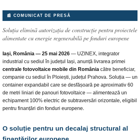
📰 COMUNICAT DE PRESĂ
Soluția elimină autorizația de construcție pentru proiectele
alimentate cu energie regenerabilă pe fonduri europene
Iași, România — 25 mai 2026
— UZINEX, integrator
industrial cu sediul în județul Iași, anunță livrarea primei
centrale fotovoltaice mobile din România
către beneficiar,
companie cu sediul în Ploiești, județul Prahova. Soluția — un
container expandabil care se desfășoară pe aproximativ 60
de metri liniari de panouri fotovoltaice — alimentează un
echipament 100% electric de subtraversări orizontale, eligibil
pentru finanțări din fonduri europene.
O soluție pentru un decalaj structural al
finanțărilor europene