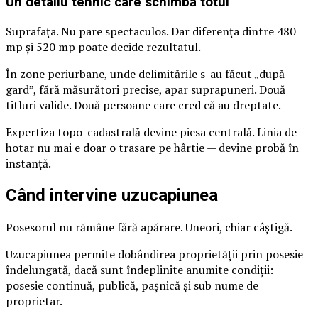
Un detaliu tehnic care schimbă totul
Suprafața. Nu pare spectaculos. Dar diferența dintre 480
mp și 520 mp poate decide rezultatul.
În zone periurbane, unde delimitările s-au făcut „după
gard”, fără măsurători precise, apar suprapuneri. Două
titluri valide. Două persoane care cred că au dreptate.
Expertiza topo-cadastrală devine piesa centrală. Linia de
hotar nu mai e doar o trasare pe hârtie — devine probă în
instanță.
Când intervine uzucapiunea
Posesorul nu rămâne fără apărare. Uneori, chiar câștigă.
Uzucapiunea permite dobândirea proprietății prin posesie
îndelungată, dacă sunt îndeplinite anumite condiții:
posesie continuă, publică, pașnică și sub nume de
proprietar.