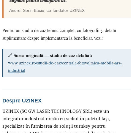
eligibile pentru finanțările UE.”
Andrei-Sorin Baciu
, co-fondator
UZINEX
Pentru un studiu de caz tehnic complet, cu fotografii și detalii
suplimentare despre implementarea la beneficiar, vezi:
Sursa originală — studiu de caz detaliat:
🔗
www.uzinex.ro/studii-de-caz/centrala-fotovoltaica-mobila-ars-
industrial
Despre UZINEX
UZINEX (SC GW LASER TECHNOLOGY SRL) este un
integrator industrial român cu sediul în județul Iași,
specializat în furnizarea de soluții turnkey pentru