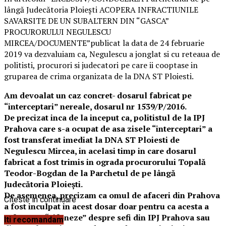
lângă Judecătoria Ploiești ACOPERA INFRACTIUNILE
SAVARSITE DE UN SUBALTERN DIN “GASCA”
PROCURORULUI NEGULESCU
MIRCEA/DOCUMENTE”publicat la data de 24 februarie
2019 va dezvaluiam ca, Negulescu a jonglat si cu reteaua de
politisti, procurori si judecatori pe care ii cooptase in
gruparea de crima organizata de la DNA ST Ploiesti.
Am devoalat un caz concret- dosarul fabricat pe
“interceptari” nereale, dosarul nr 1539/P/2016.
De precizat inca de la inceput ca, politistul de la IPJ
Prahova care s-a ocupat de asa zisele “interceptari” a
fost transferat imediat la DNA ST Ploiesti de
Negulescu Mircea, in acelasi timp in care dosarul
fabricat a fost trimis in ograda procurorului Topală
Teodor-Bogdan de la Parchetul de pe lângă
Judecătoria Ploiești.
De asemenea, precizam ca omul de afaceri din Prahova
Citeste in continuare
a fost inculpat in acest dosar doar pentru ca acesta a
refuzat sa “sifoneze” despre sefi din IPJ Prahova sau
Iti recomandam