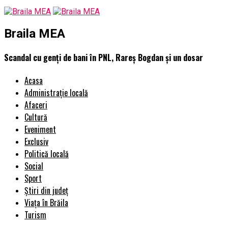
Braila MEA
Scandal cu genți de bani în PNL, Rareș Bogdan și un dosar
Acasa
Administrație locală
Afaceri
Cultură
Eveniment
Exclusiv
Politică locală
Social
Sport
Știri din județ
Viața în Brăila
Turism