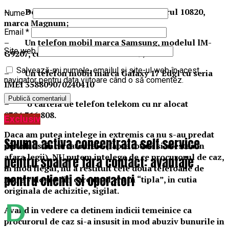
– Doua cutii a cate 25 de cartuse calibrul 10820,
Nume
*
marca Magnum;
Email
*
– Un telefon mobil marca Samsung, modelul lM-
Site web
G9207, cu seria IMEI B15247507179;
Salvează-mi numele, emailul și site-ul web în acest
– Un telefon mobil marca Galaxy 17 Edgl cu seria
navigator pentru data viitoare când o să comentez.
IMEI 358809070240410
– o cartela de telefon telekom cu nr alocat
0784.316.808.
Exclusiv
Daca am putea intelege in extremis ca nu s-au predat
Spuma activa concentrata self service
pistolul si incarcatoarele (fapte totusi si acestea in
afara legii), NU putem intelege de ce procurorul de caz,
pentru spalare fara contact: avantaje
in mod ilegal, nu a restituit cele doua telefoane de
pentru clienti si operatori
mare valoare din care unul era in “tipla”, in cutia
originala de achizitie, sigilat.
Avand in vedere ca detinem indicii temeinice ca
procurorul de caz si-a insusit in mod abuziv bunurile in