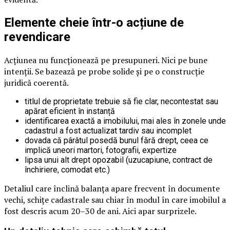
Elemente cheie într-o acțiune de
revendicare
Acțiunea nu funcționează pe presupuneri. Nici pe bune
intenții. Se bazează pe probe solide și pe o construcție
juridică coerentă.
titlul de proprietate trebuie să fie clar, necontestat sau
apărat eficient în instanță
identificarea exactă a imobilului, mai ales în zonele unde
cadastrul a fost actualizat tardiv sau incomplet
dovada că pârâtul posedă bunul fără drept, ceea ce
implică uneori martori, fotografii, expertize
lipsa unui alt drept opozabil (uzucapiune, contract de
închiriere, comodat etc.)
Detaliul care înclină balanța apare frecvent în documente
vechi, schițe cadastrale sau chiar în modul în care imobilul a
fost descris acum 20–30 de ani. Aici apar surprizele.