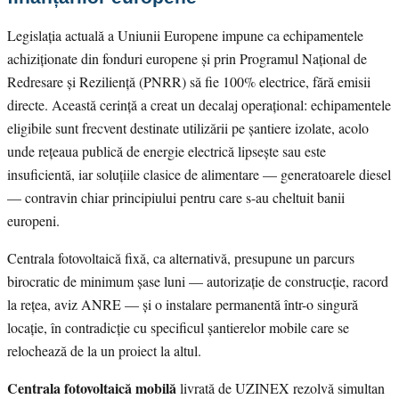
Legislația actuală a Uniunii Europene impune ca echipamentele
achiziționate din fonduri europene și prin Programul Național de
Redresare și Reziliență (PNRR) să fie 100% electrice, fără emisii
directe. Această cerință a creat un decalaj operațional: echipamentele
eligibile sunt frecvent destinate utilizării pe șantiere izolate, acolo
unde rețeaua publică de energie electrică lipsește sau este
insuficientă, iar soluțiile clasice de alimentare — generatoarele diesel
— contravin chiar principiului pentru care s-au cheltuit banii
europeni.
Centrala fotovoltaică fixă, ca alternativă, presupune un parcurs
birocratic de minimum șase luni — autorizație de construcție, racord
la rețea, aviz ANRE — și o instalare permanentă într-o singură
locație, în contradicție cu specificul șantierelor mobile care se
relochează de la un proiect la altul.
Centrala fotovoltaică mobilă
livrată de UZINEX rezolvă simultan