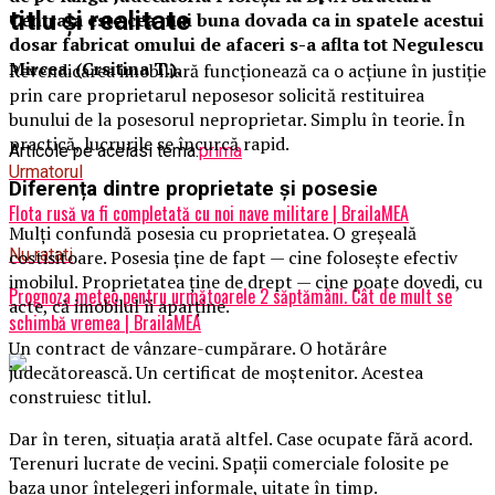
titlu și realitate
Centrala este cea mai buna dovada ca in spatele acestui
dosar fabricat omului de afaceri s-a aflta tot Negulescu
Mircea. (Crsitina T.).
Revendicarea imobiliară funcționează ca o acțiune în justiție
prin care proprietarul neposesor solicită restituirea
bunului de la posesorul neproprietar. Simplu în teorie. În
practică, lucrurile se încurcă rapid.
Articole pe aceiasi tema:
prima
Urmatorul
Diferența dintre proprietate și posesie
Flota rusă va fi completată cu noi nave militare | BrailaMEA
Mulți confundă posesia cu proprietatea. O greșeală
Nu ratati
costisitoare. Posesia ține de fapt — cine folosește efectiv
imobilul. Proprietatea ține de drept — cine poate dovedi, cu
Prognoza meteo pentru următoarele 2 săptămâni. Cât de mult se
acte, că imobilul îi aparține.
schimbă vremea | BrailaMEA
Un contract de vânzare-cumpărare. O hotărâre
judecătorească. Un certificat de moștenitor. Acestea
construiesc titlul.
Dar în teren, situația arată altfel. Case ocupate fără acord.
Terenuri lucrate de vecini. Spații comerciale folosite pe
baza unor înțelegeri informale, uitate în timp.