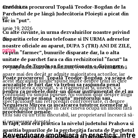
Credem ca procurorul Topală Teodor-Bogdan de la
acum 2 luni
Parchetul de pe lângă Judecătoria Ploiești a picat din
pe
lac in “put”.
iunie 19, 2026
Cu alte cuvinte, in urma dezvaluirilor noastre privind
disparitia celor doua telefoane si IN URMA adreselor
De
noastre oficiale au aparut, DUPA 3 (TRI) ANI DE ZILE,
native
ca prin “farmec”, bunurile disparate dar, la o alta
unitate de parchet fara ca din rechizitoriul “facut” la
comanda de Topala sa fie mentionata o disjungere.
Pe piața imobiliară din România, revendicarea imobiliară
apare mai des decât ar admite majoritatea actorilor, iar
Poate procurorul Topală Teodor-Bogdan va scapa de
acest mecanism juridic spune multe despre felul în care
acuzatiile de furt dar va trebui sa raspunda penal
proprietatea a circulat, s-a fragmentat și, uneori, s-a
pentru ca probele dintr-un dosar instrumentat de el au
confundat cu simpla posesie. Nu vorbim doar despre litigii
fost trimise pe mana “scurta” mentorului sau,
spectaculoase sau retrocedări controversate, ci despre
Negulescu Mircea cu incalcarea tututror normelor si
situații aparent banale în care cineva ocupă un imobil fără
procedurilor penale.
titlu sau cu un titlu discutabil, iar proprietarul încearcă să-
și recupereze dreptul.
In fapt, asta era practica la nivelul judetului Prahova si
aparitia bunurilor de la perchezitia facuta de Parchetul
Revendicare imobiliară în practică: între
de pe lângă Judecătoria Ploiești la DNA Structura