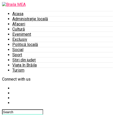
Acasa
Administrație locală
Afaceri
Cultură
Eveniment
Exclusiv
Politică locală
Social
Sport
Știri din județ
Viața în Brăila
Turism
Connect with us