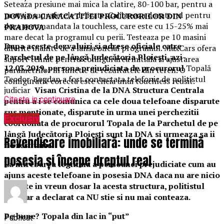
Seteaza presiune mai mica la clatire, 80-100 bar, pentru a
proteja suprafetele delicate. Calibreaza dozatorul pentru
DOVADA CARACATITEI PROCURORILOR DIN
doza recomandata la touchless, care este cu 15-25% mai
PRAHOVA
mare decat la programul cu perii. Testeaza pe 10 masini
Dupa aceste dezvaluiri si adrese oficiale catre
diferite inainte de a lansa oficial programul. MaxCars ofera
Parchetul de pe lângă Judecătoria Ploiești, azi-
suport tehnic pentru configurarea initiala si ajustarea
12.03.2019, persona prejudiciata de procurorul
Topală
parametrilor in functie de rezultatele din teren. O
Teodor-Bogdan a fost contactata telefonic de politistul
configuratie corecta este cheia unui touchless reusit.
judiciar
Visan Cristina de la DNA Structura Centrala
Citeste in continuare
pentru a i se comunica ca cele doua telefoane disparute
sus mentionate, disparute in urma unei perchezitii
Exclusiv
coordonata de procurorul Topala de la Parchetul de pe
lângă Judecătoria Ploiești sunt la DNA si urmeaza sa ii
Revendicare imobiliară: unde se termină
fie restituite
posesia și începe dreptul real
La intrebarea legitima a persoanei prejudiciate cum au
ajuns aceste telefoane in posesia DNA daca nu are nicio
calitate in vreun dosar la acesta structura, politistul
judiciar a declarat ca NU stie si nu mai conteaza.
Pe bune? Topala din lac in “put”
Publicat