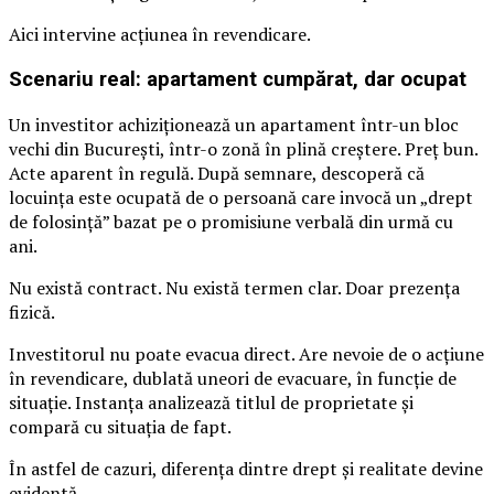
Aici intervine acțiunea în revendicare.
Scenariu real: apartament cumpărat, dar ocupat
Un investitor achiziționează un apartament într-un bloc
vechi din București, într-o zonă în plină creștere. Preț bun.
Acte aparent în regulă. După semnare, descoperă că
locuința este ocupată de o persoană care invocă un „drept
de folosință” bazat pe o promisiune verbală din urmă cu
ani.
Nu există contract. Nu există termen clar. Doar prezența
fizică.
Investitorul nu poate evacua direct. Are nevoie de o acțiune
în revendicare, dublată uneori de evacuare, în funcție de
situație. Instanța analizează titlul de proprietate și
compară cu situația de fapt.
În astfel de cazuri, diferența dintre drept și realitate devine
evidentă.