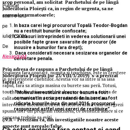
scop personal, am solicitat Parchetului de pe lângă
Publicat
Judecătoria Ploiești ca, in regim de urgenta, sa ne
comunice urmatoarele;
acum o lună
In baza carei legi procurorul Topală Teodor-Bogdan
pe
nu a restituit bunurile confiscate;
iulie 8, 2026
Ce masuri intreprindeti in vederea solutionarii unei
posibile fapte grave savarsite de procuror (de
De
insusire a bunurilor fara drept);
Daca considerati necesara sesizarea organelor de
AlexandraM
cercetare penala.
Prin adresa de raspuns a Parchetului de pe lângă
Spalarea fara contact, numita si touchless, este in crestere
Judecătoria Ploiești (nr 23/VIII/3/2019) s-a precizat
in preferintele clientilor. Acestia vor sa intre si sa iasa
faptul ca:
rapid, fara sa atinga masina cu burete sau perii. Totusi,
touchless functioneaza bine doar cu o spuma activa de
“Motivul nerestituirii acestor bunuri a fost
calitate, care sa faca toata treaba de inmuiere fara
comunicat in scris persoanei de la care au fost
ridicate bunurile inca din anul 2016, procurorul
interventie mecanica. Acest articol iti arata cum integrezi
raspunzand astfel unei cereri de restituire”.
spuma intr-un program touchless, ce beneficii aduce si ce
capcane trebuie sa eviti.
(N.R – Precizam ca, din investigatiile noastre aceste
aspecte sunt nereale/false.