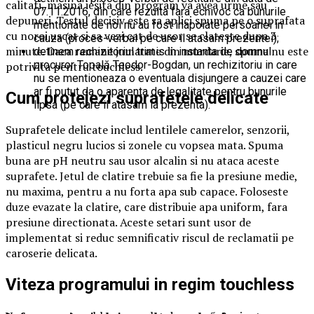
calitati, masina iesita din program va avea urme sau
07.11.2016, din care rezulta fara echivoc ca bunurile
depuneri. Testul decisiv este sa aplici spuma pe o suprafata
mentionate de noi nu au fost inapoiate persoanei in
cu noroi uscat si sa vezi cat de usor se clateste dupa 3
cauza (proces-verbal pe care il atasam prezentei);
minute. Daca ramane jumatate din murdarie, spuma nu este
detinem rechizitoriul trimis in instanta de domnul
procuror Topală Teodor-Bogdan, un rechizitoriu in care
potrivita pentru touchless.
nu se mentioneaza o eventuala disjungere a cauzei care
ar fi putut da o aparenta de legalitate pentru bunurile
Cum protejezi suprafetele delicate
lipsa (pe care il atasam la prezenta).
Suprafetele delicate includ lentilele camerelor, senzorii,
plasticul negru lucios si zonele cu vopsea mata. Spuma
buna are pH neutru sau usor alcalin si nu ataca aceste
suprafete. Jetul de clatire trebuie sa fie la presiune medie,
nu maxima, pentru a nu forta apa sub capace. Foloseste
duze evazate la clatire, care distribuie apa uniform, fara
presiune directionata. Aceste setari sunt usor de
implementat si reduc semnificativ riscul de reclamatii pe
caroserie delicata.
Viteza programului in regim touchless