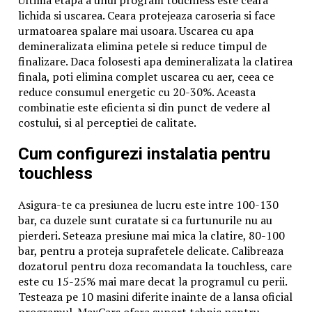
lichida si uscarea. Ceara protejeaza caroseria si face
urmatoarea spalare mai usoara. Uscarea cu apa
demineralizata elimina petele si reduce timpul de
finalizare. Daca folosesti apa demineralizata la clatirea
finala, poti elimina complet uscarea cu aer, ceea ce
reduce consumul energetic cu 20-30%. Aceasta
combinatie este eficienta si din punct de vedere al
costului, si al perceptiei de calitate.
Cum configurezi instalatia pentru
touchless
Asigura-te ca presiunea de lucru este intre 100-130
bar, ca duzele sunt curatate si ca furtunurile nu au
pierderi. Seteaza presiune mai mica la clatire, 80-100
bar, pentru a proteja suprafetele delicate. Calibreaza
dozatorul pentru doza recomandata la touchless, care
este cu 15-25% mai mare decat la programul cu perii.
Testeaza pe 10 masini diferite inainte de a lansa oficial
programul. MaxCars ofera suport tehnic pentru