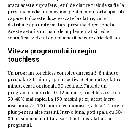
ar presupune limitarea privatizărilor și liberalizării
ataca aceste suprafete. Jetul de clatire trebuie sa fie la
economice. Reducerea inegalității sociale reprezintă
presiune medie, nu maxima, pentru a nu forta apa sub
cel mai important component al rețetei unor
capace. Foloseste duze evazate la clatire, care
democrații stabile – atât în cele vechi, cât și în cele
distribuie apa uniform, fara presiune directionata.
noi.
Aceste setari sunt usor de implementat si reduc
semnificativ riscul de reclamatii pe caroserie delicata.
Sursa originală a articolului:
The New Republic
BrailaMEA.ro
Viteza programului in regim
touchless
Articole pe aceiasi tema:
prima
Urmatorul
Un program touchless complet dureaza 5-8 minute:
prespalare 1 minut, spuma activa 3-4 minute, clatire 1
Trump a amenințat UE și a criticat negocierile pentru
minut, ceara optionala 30 secunde. Fata de un
Brexit | BrailaMEA
program cu perii de 10-12 minute, touchless este cu
30-40% mai rapid. La 150 masini pe zi, acest lucru
Nu ratati
inseamna 75-100 minute economisite, adica 1-2 ore in
plus pentru alte masini. Intr-o luna, poti spala cu 50-
Ultima oră! Brexit a fost amânat! | BrailaMEA
80 masini mai mult fara sa schimbi instalatia sau
programul.