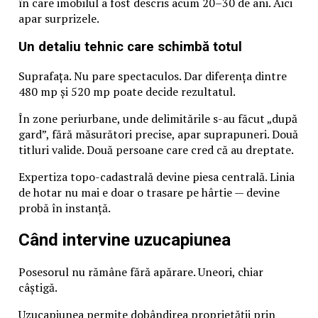
în care imobilul a fost descris acum 20–30 de ani. Aici
apar surprizele.
Un detaliu tehnic care schimbă totul
Suprafața. Nu pare spectaculos. Dar diferența dintre
480 mp și 520 mp poate decide rezultatul.
În zone periurbane, unde delimitările s-au făcut „după
gard”, fără măsurători precise, apar suprapuneri. Două
titluri valide. Două persoane care cred că au dreptate.
Expertiza topo-cadastrală devine piesa centrală. Linia
de hotar nu mai e doar o trasare pe hârtie — devine
probă în instanță.
Când intervine uzucapiunea
Posesorul nu rămâne fără apărare. Uneori, chiar
câștigă.
Uzucapiunea permite dobândirea proprietății prin