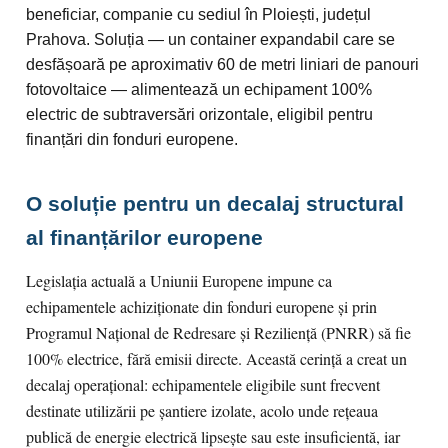
beneficiar, companie cu sediul în Ploiești, județul
Prahova. Soluția — un container expandabil care se
desfășoară pe aproximativ 60 de metri liniari de panouri
fotovoltaice — alimentează un echipament 100%
electric de subtraversări orizontale, eligibil pentru
finanțări din fonduri europene.
O soluție pentru un decalaj structural
al finanțărilor europene
Legislația actuală a Uniunii Europene impune ca
echipamentele achiziționate din fonduri europene și prin
Programul Național de Redresare și Reziliență (PNRR) să fie
100% electrice, fără emisii directe. Această cerință a creat un
decalaj operațional: echipamentele eligibile sunt frecvent
destinate utilizării pe șantiere izolate, acolo unde rețeaua
publică de energie electrică lipsește sau este insuficientă, iar