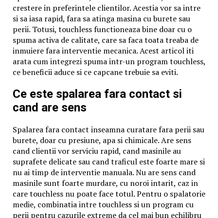
Acum doi, centrul de cercetare Pew Research Center a
crestere in preferintele clientilor. Acestia vor sa intre
descoperit că mai puțin de o jumătate din 12 state
si sa iasa rapid, fara sa atinga masina cu burete sau
fostului bloc socialist ar prefera democrația altor
perii. Totusi, touchless functioneaza bine doar cu o
forme de guvernare. Cele mai șocante rezultate au
spuma activa de calitate, care sa faca toata treaba de
fost observate în Rusia (unde doar 31 la sută preferă
inmuiere fara interventie mecanica. Acest articol iti
democrația), Moldova (26 la sută) și Serbia (25 la sută).
arata cum integrezi spuma intr-un program touchless,
Peste o jumătate din ruși și moldoveni consideră că „în
ce beneficii aduce si ce capcane trebuie sa eviti.
unele situație este preferabil un guvern
Ce este spalarea fara contact si
nedemocratic”.
cand are sens
Nimeni nu se pronunță pentru revenirea la niște
regimuri represive, care au căzut în Europa de Est,
Spalarea fara contact inseamna curatare fara perii sau
însă trebuie să recunoaște că adesea la putere vin cei
burete, doar cu presiune, apa si chimicale. Are sens
mai puternic, care promit să pună capă injustiției
cand clientii vor serviciu rapid, cand masinile au
sociale și economice. Oamenii aflați în suferință se
suprafete delicate sau cand traficul este foarte mare si
adresează liderilor care le promit eliberarea.
nu ai timp de interventie manuala. Nu are sens cand
(Neurobiologii presupun că noi simțim durerea sociale
masinile sunt foarte murdare, cu noroi intarit, caz in
în aceleași părți ale creierului în care simțim și durerea
care touchless nu poate face totul. Pentru o spalatorie
fizică; conștiința noastră le percepe ambele ca
medie, combinatia intre touchless si un program cu
destabilizatoare). Atât timp cât rețeta americană a
perii pentru cazurile extreme da cel mai bun echilibru