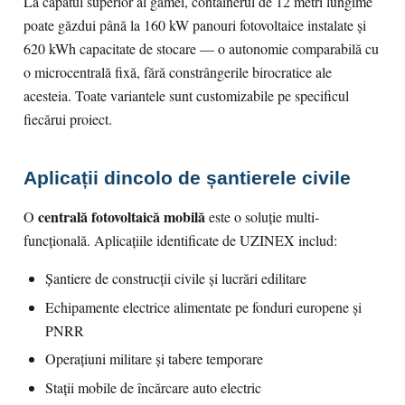
La capătul superior al gamei, containerul de 12 metri lungime
poate găzdui până la 160 kW panouri fotovoltaice instalate și
620 kWh capacitate de stocare — o autonomie comparabilă cu
o microcentrală fixă, fără constrângerile birocratice ale
acesteia. Toate variantele sunt customizabile pe specificul
fiecărui proiect.
Aplicații dincolo de șantierele civile
centrală fotovoltaică mobilă
O
este o soluție multi-
funcțională. Aplicațiile identificate de UZINEX includ:
Șantiere de construcții civile și lucrări edilitare
Echipamente electrice alimentate pe fonduri europene și
PNRR
Operațiuni militare și tabere temporare
Stații mobile de încărcare auto electric