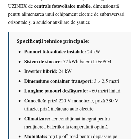
centrale fotovoltaice mobile
UZINEX de
, dimensionată
pentru alimentarea unui echipament electric de subtraversări
orizontale și a sculelor auxiliare de șantier.
Specificații tehnice principale:
Panouri fotovoltaice instalate:
24 kW
Sistem de stocare:
52 kWh baterii LiFePO4
Invertor hibrid:
24 kW
Dimensiune container transport:
3 × 2,5 metri
Lungime panouri desfășurate:
~60 metri liniari
Conectică:
priză 220 V monofazic, priză 380 V
trifazic, priză încărcare auto electric
Climatizare:
aer condiționat integrat pentru
menținerea bateriilor la temperatură optimă
Mobilitate:
roți tip off-road pentru deplasare pe