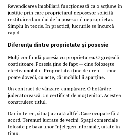
Revendicarea imobiliară funcționează ca o acțiune în
justiție prin care proprietarul neposesor solicită
restituirea bunului de la posesorul neproprietar.
Simplu în teorie. În practică, lucrurile se încurcă
rapid.
Diferența dintre proprietate și posesie
Mulți confundă posesia cu proprietatea. O greșeală
costisitoare. Posesia ține de fapt — cine folosește
efectiv imobilul. Proprietatea ține de drept — cine
poate dovedi, cu acte, că imobilul îi aparține.
Un contract de vânzare-cumpărare. O hotărâre
judecătorească. Un certificat de moștenitor. Acestea
construiesc titlul.
Dar în teren, situația arată altfel. Case ocupate fără
acord. Terenuri lucrate de vecini. Spații comerciale
folosite pe baza unor înțelegeri informale, uitate în
timp.