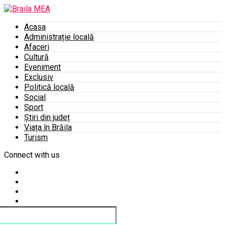
Acasa
Administrație locală
Afaceri
Cultură
Eveniment
Exclusiv
Politică locală
Social
Sport
Știri din județ
Viața în Brăila
Turism
Connect with us