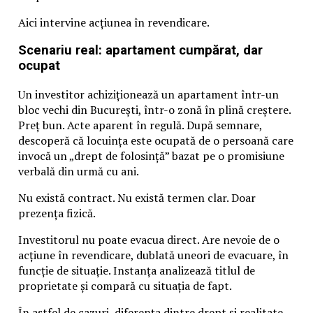
Aici intervine acțiunea în revendicare.
Scenariu real: apartament cumpărat, dar
ocupat
Un investitor achiziționează un apartament într-un
bloc vechi din București, într-o zonă în plină creștere.
Preț bun. Acte aparent în regulă. După semnare,
descoperă că locuința este ocupată de o persoană care
invocă un „drept de folosință” bazat pe o promisiune
verbală din urmă cu ani.
Nu există contract. Nu există termen clar. Doar
prezența fizică.
Investitorul nu poate evacua direct. Are nevoie de o
acțiune în revendicare, dublată uneori de evacuare, în
funcție de situație. Instanța analizează titlul de
proprietate și compară cu situația de fapt.
În astfel de cazuri, diferența dintre drept și realitate