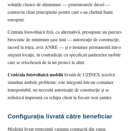
soluțiile clasice de alimentare — generatoarele diesel —
contravin chiar principiului pentru care s-au cheltuit banii
europeni.
Centrala fotovoltaică fixă, ca alternativă, presupune un parcurs
birocratic de minimum șase luni — autorizație de construcție,
racord la rețea, aviz ANRE — și o instalare permanentă într-o
singură locație, în contradicție cu specificul șantierelor mobile
care se relochează de la un proiect la altul.
Centrala fotovoltaică mobilă
livrată de UZINEX rezolvă
simultan ambele probleme: este integrată într-un container
transportabil, nu necesită autorizație de construcție și se
redislocă împreună cu echipa client la fiecare nou șantier.
Configurația livrată către beneficiar
Modelul livrat reprezintă varianta compactă din gama