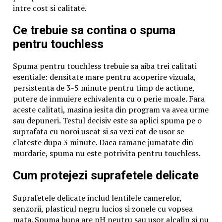
schimbării regimurilor va duce la inechitate socială,
intre cost si calitate.
cetățenii vor tinde spre alegerea benevolă a unor
autocrați care le promit prosperitate.
Ce trebuie sa contina o spuma
Astăzi SUA din nou încearcă să răstoarne pe
pentru touchless
președintele unei țări sociale. De această dată e vorba
de Venezuela. Politica lui Nicolas Maduro, într-adevăr,
Spuma pentru touchless trebuie sa aiba trei calitati
este una catastrofală pentru mulți venezueleni, însă
esentiale: densitate mare pentru acoperire vizuala,
dacă Donald Trump va înregistra un succes în această
persistenta de 3-5 minute pentru timp de actiune,
chestiune, atunci el ca și Clinton sau Bush, va fi
putere de inmuiere echivalenta cu o perie moale. Fara
responsabil pentru crearea unor grupuri de oligarhi,
aceste calitati, masina iesita din program va avea urme
bogați în petrol, într-o țară unde liderii promiteau o
sau depuneri. Testul decisiv este sa aplici spuma pe o
distribuire echitabilă a bogăției. Indiferent de
suprafata cu noroi uscat si sa vezi cat de usor se
progresele pe care le va înregistra Venezuela în
clateste dupa 3 minute. Daca ramane jumatate din
următorii ani în direcția democrației, o inechitate
murdarie, spuma nu este potrivita pentru touchless.
socială pronunțată o va submina, în cele din urmă.
Cum protejezi suprafetele delicate
Odată ce democrații (americani n.r.) luptă pe interior
împotriva inegalității, avem nevoie și de o politică
Suprafetele delicate includ lentilele camerelor,
externă care ar stimula o democrație îndreptată spre
senzorii, plasticul negru lucios si zonele cu vopsea
diminuarea inegalității sociale, chiar dacă acest lucru
mata. Spuma buna are pH neutru sau usor alcalin si nu