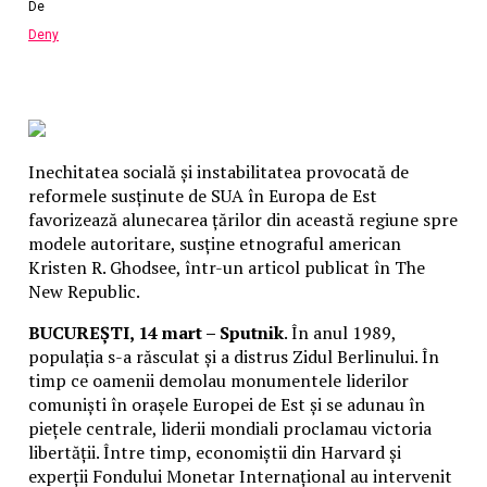
De
Deny
Inechitatea socială și instabilitatea provocată de
reformele susținute de SUA în Europa de Est
favorizează alunecarea țărilor din această regiune spre
modele autoritare, susține etnograful american
Kristen R. Ghodsee, într-un articol publicat în The
New Republic.
BUCUREȘTI, 14 mart – Sputnik
. În anul 1989,
populația s-a răsculat și a distrus Zidul Berlinului. În
timp ce oamenii demolau monumentele liderilor
comuniști în orașele Europei de Est și se adunau în
piețele centrale, liderii mondiali proclamau victoria
libertății. Între timp, economiștii din Harvard și
experții Fondului Monetar Internațional au intervenit