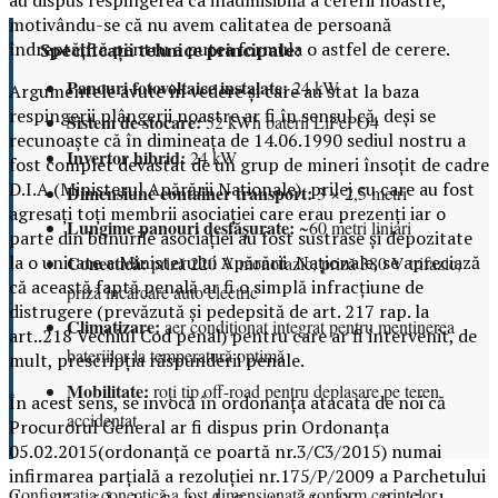
au dispus respingerea ca inadmisibilă a cererii noastre,
motivându-se că nu avem calitatea de persoană
îndreptățită pentru a putea formula o astfel de cerere.
Specificații tehnice principale:
Panouri fotovoltaice instalate:
24 kW
Argumentele avute în vedere și care au stat la baza
respingerii plângerii noastre ar fi în sensul că, deși se
Sistem de stocare:
52 kWh baterii LiFePO4
recunoaște că în dimineața de 14.06.1990 sediul nostru a
Invertor hibrid:
24 kW
fost complet devastat de un grup de mineri însoțit de cadre
D.I.A.(Ministerul Apărării Naționale), prilej cu care au fost
Dimensiune container transport:
3 × 2,5 metri
agresați toți membrii asociației care erau prezenți iar o
Lungime panouri desfășurate:
~60 metri liniari
parte din bunurile asociației au fost sustrase și depozitate
Conectică:
la o unitate a Ministerului Apărării Naționale, se apreciază
priză 220 V monofazic, priză 380 V trifazic,
că această faptă penală ar fi o simplă infracțiune de
priză încărcare auto electric
distrugere (prevăzută și pedepsită de art. 217 rap. la
Climatizare:
aer condiționat integrat pentru menținerea
art..218 Vechiul Cod penal) pentru care ar fi intervenit, de
bateriilor la temperatură optimă
mult, prescripția răspunderii penale.
Mobilitate:
roți tip off-road pentru deplasare pe teren
În acest sens, se invocă în ordonanța atacată de noi că
accidentat
Procurorul General ar fi dispus prin Ordonanța
05.02.2015(ordonanță ce poartă nr.3/C3/2015) numai
infirmarea parțială a rezoluției nr.175/P/2009 a Parchetului
Configurația conectică a fost dimensionată conform cerințelor