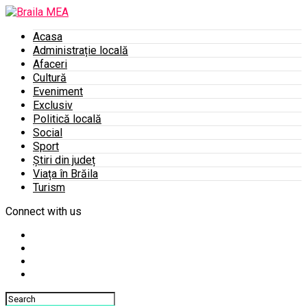
Acasa
Administrație locală
Afaceri
Cultură
Eveniment
Exclusiv
Politică locală
Social
Sport
Știri din județ
Viața în Brăila
Turism
Connect with us