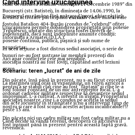
Când intervine uzucapiunea
chiar devastarea sediului “Asociației 21 Decembrie 1989” din
București (str. Batistei), în dimineața de 14.06.1990, la
Posesorul nu rămâne fără apărare. Uneori, chiar câștigă.
această activitate participând
exclusiv
cadre militare ale
fostului Batalion 404-Buzău (condus de “celebrul” ofițer
Uzucapiunea permite dobândirea proprietății prin posesie
Trifulescu), unitate din structura fostei Direcții de
îndelungată, dacă sunt îndeplinite anumite condiții:
Informații a Armatei (D.I.A.).
posesie continuă, publică, pașnică și sub nume de
proprietar.
În acea acțiune a fost distrus sediul asociației, o serie de
bunuri ne-au fost sustrase iar membrii prezenți din
Aici apar conflictele cele mai sensibile.
asociația noastră au fost loviți, căpătând astfel leziuni
grave.
Scenariu: teren „lucrat” de ani de zile
Din păcate, însă până în prezent, nu s-au făcut cercetări
La marginea unui oraș în expansiune, un teren agricol a
pentru a se stabili clar cine au fost “făptașii” și cine le-a
fost folosit constant de un mic antreprenor local. L-a
ordonat cadrelor militare respective să devasteze sediul
împrejmuit. L-a cultivat. A investit în irigații. Proprietarul
asociației noastre, cine i-a condus pe aceștia la sediul
din acte locuiește în străinătate și nu a intervenit timp de
nostru și care a fost scopul acestei acțiuni incalificabile?!?
peste 15 ani.
Din păcate nici un cadru militar sau fost cadru militar nu a
Când decide să vândă terenul, descoperă că altcineva îl
fost învinuit până în prezent pentru această faptă gravă.
revendică.