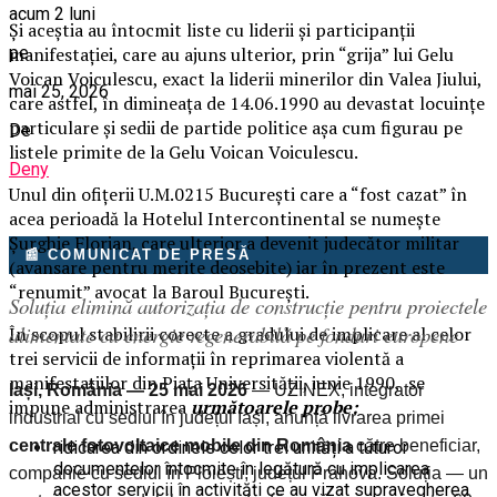
acum 2 luni
Și aceștia au întocmit liste cu liderii și participanții
pe
manifestației, care au ajuns ulterior, prin “grija” lui Gelu
Voican Voiculescu, exact la liderii minerilor din Valea Jiului,
mai 25, 2026
care astfel, în dimineața de 14.06.1990 au devastat locuințe
particulare și sedii de partide politice așa cum figurau pe
De
listele primite de la Gelu Voican Voiculescu.
Deny
Unul din ofițerii U.M.0215 București care a “fost cazat” în
acea perioadă la Hotelul Intercontinental se numește
Șurghie Florian, care ulterior a devenit judecător militar
📰 COMUNICAT DE PRESĂ
(avansare pentru merite deosebite) iar în prezent este
“renumit” avocat la Baroul București.
Soluția elimină autorizația de construcție pentru proiectele
alimentate cu energie regenerabilă pe fonduri europene
În scopul stabilirii corecte a gradului de implicare al celor
trei servicii de informații în reprimarea violentă a
manifestațiilor din Piața Universității, iunie 1990,
se
Iași, România — 25 mai 2026
— UZINEX, integrator
impune administrarea
următoarele probe:
industrial cu sediul în județul Iași, anunță livrarea primei
centrale fotovoltaice mobile din România
către beneficiar,
ridicarea din ordinele celor trei unități a tuturor
documentelor întocmite în legătură cu implicarea
companie cu sediul în Ploiești, județul Prahova. Soluția — un
acestor servicii în activități ce au vizat supravegherea