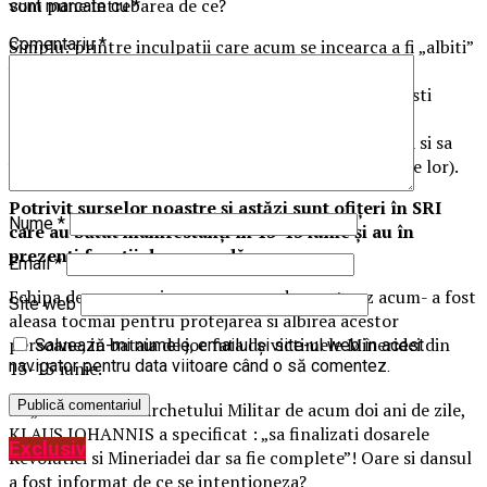
vom pune intrebarea de ce?
sunt marcate cu
*
Comentariu
*
Simplu: printre inculpatii care acum se incearca a fi „albiti”
vom regasi ofiteri D.I.A., D.I.P.I., S.R.I. , ofiteri M.A.I.
avansati la gradul de general de Ion Iliescu dar si fosti
colegi de catedra ai actualului Procuror General al
Romaniei (va invitam sa cititi cu atentie investigatia si sa
verificati cine sunt persoanele repective si legaturile lor).
Potrivit surselor noastre și astăzi sunt ofițeri în SRI
Nume
*
care au bătut manifestanți în 13-15 iunie și au în
prezenti funcții de comandă.
Email
*
Echipa de procurori care se ocupa de acest caz acum- a fost
Site web
aleasa tocmai pentru protejarea si albirea acestor
persoane, in bataia de joc fata de victimele Mineridei din
Salvează-mi numele, emailul și site-ul web în acest
navigator pentru data viitoare când o să comentez.
13-15 iunie.
La „BILANTUL” Parchetului Militar de acum doi ani de zile,
KLAUS IOHANNIS a specificat : „sa finalizati dosarele
Exclusiv
Revolutiei si Mineriadei dar sa fie complete”! Oare si dansul
a fost informat de ce se intentioneza?