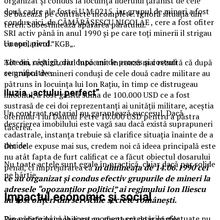
organizat și condus la locuința liderului țărănist de cele
două cadre ale fostei U.M.0215, iar grupul de mineri a fost
Se bazează pe contracte incomplete. Ignoră situația din
condus aici, de CĂMĂRĂȘESCU NICOLAE , cere a fost ofiter
teren. Subestimează apărarea pârâtului.
SRI activ până in anul 1990 și pe care toți minerii il strigau
Uneori, pierd.
cu apelativul ”KGB„.
Alteori, câștigă, dar după ani de proces și costuri
Tot din rechizitoriul întocmit în cauză mai rezultă că după
semnificative.
ce grupul de mineri conduși de cele două cadre militare au
pătruns în locuința lui Ion Rațiu, în timp ce distrugeau
Iluzia „actului perfect”
imobilul, a fost găsită suma de 100.000 USD ce a fost
sustrasă de cei doi reprezentanți ai unității militare, aceștia
Un contract notarial nu garantează succesul. Dacă
oferindu-i lui Danciu Petre 10.000 USD pentru a păstra
descrierea imobilului este vagă sau dacă există suprapuneri
tăcerea.
cadastrale, instanța trebuie să clarifice situația înainte de a
decide.
Din cele expuse mai sus, credem noi că ideea principală este
nu atât fapta de furt calificat ce a făcut obiectul dosarului
Nu toate actele sunt egale în practică, chiar dacă par solide
penal, ci împrejurarea că
în dimineața de 14.06.1990 cei
pe hârtie.
ce au organizat și condus efectiv grupurile de mineri la
adresele “opozanților politici” ai regimului Ion Iliescu
Impactul economic și social
au fost ofițeri din serviciile secrete românești.
Din păcate până la acest moment cercetările efectuate nu
Revendicările imobiliare nu afectează doar părțile