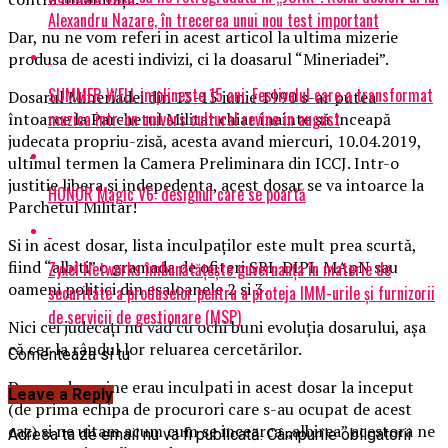
Alexandru Nazare, în trecerea unui nou test important
Dar, nu ne vom referi in acest articol la ultima mizerie
produsa de acesti indivizi, ci la doasarul “Mineriadei”.
SUMMER WELL implineste 15 ani. Festivalul care a transformat
Dosarul Mineriadei din 13-15 iunie 1990 s-ar putea
muzica intr-un univers cultural revine in august
întoarce la Parchetul Militar chiar înainte să înceapă
judecata propriu-zisă, acesta avand miercuri, 10.04.2019,
ultimul termen la Camera Preliminara din ICCJ. Intr-o
justitie libera si indepedenta, acest dosar se va intoarce la
HONOR Magic V6: designul care se poartă
Parchetul Militar!
Si in acest dosar, lista inculpaţilor este mult prea scurtă,
fiind “albiti” o gramada de ofiteri SRI, DIPI, MApN sau
Zyxel Networks îmbunătățește guvernanța în materie de
oameni politici din esaloanele 2 si 3.
securitate a produselor pentru a proteja IMM-urile și furnizorii
de servicii de gestionare (MSP)
Nici cei judecaţi nu văd cu ochi buni evoluţia dosarului, aşa
că cer la rândul lor reluarea cercetărilor.
Comenteaza si tu
Daca vedem cine erau inculpati in acest dosar la inceput
Leave a Reply
(de prima echipa de procurori care s-au ocupat de acest
caz) si ne uitam acum cum se incearca „albirea” acestora ne
Adresa ta de email nu va fi publicată.
Câmpurile obligatorii