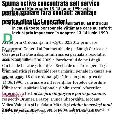
Spuma activa concentrata self service
Dosarul Mineriadei 13-15 iunie 1990 este
pentru spalare fara contact: avantaje
incomplet
.
pentru clienti si operatori
Actuala echipă de procurori militari nu au introdus
in cauză toate persoanele vătămate care au suferit
leziuni prin împuscare în noaptea 13-14 iunie 1990.
Astfel prin Ordonanța nr.3/C
/05.02.2015 prin care
3
Procurorul General al Parchetului de pe Lângă Curtea de
Publicat
Casație și Justiție a dispus infirmarea parțială a rezoluției
175/P/2008 din 17.06.2009 a Parchetului de pe Lângă
acum 4 săptămâni
Curtea de Casație și Justiție – Secția de urmărire penală și
pe
criminalistică și redeschiderea urmăririi penale în cauză s-a
reținut (pag.18 din ordonanță) că în ziua și noaptea de
iulie 8, 2026
13.06.1990, ca urmare a intervențiilor forțelor de ordine
De
(Ministerul Apărării Naționale și Ministerul Afacerilor
Interne), au fost
ucise prin împușcare patru persoane,
AlexandraM
respectiv Drumea Dragoș, Duncă Gheorghiță, Mocanu
Velicu Valentin și Lepădatu Mitriță și
rănite în același mod
Spalarea fara contact, numita si touchless, este in crestere
alte trei persoane,
respectiv: Pârvulescu Dan Gabriel,