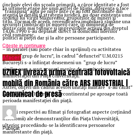
(inclusiv elevi din școala primară), a căror identitate a fost
În ultimele etape ale unui astfel de litigiu, diferența o face
“transpusă” apoi pe niște liste ce au fost distribuite din
atenția la detalii și strategia juridică, nu doar existența unui
ordinul lui Virgil Măgureanu, grupurilor de mineri și
titlu. Tocmai de aceea, revendicarea imobiliară rămâne una
securiști (îmbrăcați în mineri) care, în dimineața de
dintre cele mai tehnice și imprevizibile acțiuni din dreptul
14.06.1990 s-au deplasat direct la domiciliul liderilor
civil românesc.
politici ai pieței dar și la alte persoane participante.
Citeste in continuare
– în paralel (sau poate chiar în sprijinul) cu activitatea
acestui “grup de lucru”, în cadrul “defunctei” U.M.0215
Afaceri
București s-a înființat deasemeni un “grup de lucru”
similar care a avut aceeași menire de monitorizare a
UZINEX livrează prima centrală fotovoltaică
manifestației din Piața Universității.
mobilă din România către ARS INDUSTRIAL |
Astfel, ofițeri din cadrul acestei unități militare “s-au cazat”
Comunicat de presă
la et.5 și 6 din Hotelul Intercontinental pe aproape toată
perioada manifestației din piață.
Ofițerii respectivi au filmat și fotografiat aspecte (reținând
fizionomii) ale demonstranților din Piața Universității,
ulterior procedându-se la identificarea persoanelor
Publicat
manifestante din piață.