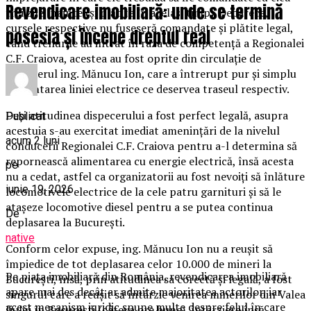
Revendicare imobiliară: unde se termină
trei zile înainte (și plătite în același timp). Deoarece,
cursele respective nu fuseseră comandate și plătite legal,
posesia și începe dreptul real
când trenurile au intrat în raza de competență a Regionalei
C.F. Craiova, acestea au fost oprite din circulație de
dispecerul ing. Mănucu Ion, care a întrerupt pur și simplu
alimentarea liniei electrice ce deservea traseul respectiv.
Deși atitudinea dispecerului a fost perfect legală, asupra
Publicat
acestuia s-au exercitat imediat amenințări de la nivelul
acum 2 luni
conducerii Regionalei C.F. Craiova pentru a-l determina să
repornească alimentarea cu energie electrică, însă acesta
pe
nu a cedat, astfel ca organizatorii au fost nevoiți să înlăture
iunie 19, 2026
locomotivele electrice de la cele patru garnituri și să le
atașeze locomotive diesel pentru a se putea continua
De
deplasarea la București.
native
Conform celor expuse, ing. Mănucu Ion nu a reușit să
împiedice de tot deplasarea celor 10.000 de mineri la
Pe piața imobiliară din România, revendicarea imobiliară
București, însă, prin atitudinea sa corectă și legală, a fost
apare mai des decât ar admite majoritatea actorilor, iar
singurul care a reușit să întârzie venirea minerilor din Valea
acest mecanism juridic spune multe despre felul în care
Jiului în București (câteva ore bune), întârziere însă