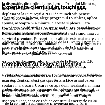
la dispoziție, din ordinul consilierului Primului Ministru,
Experienta clientului in touchless
domnul Adrian Sîrbu “…o garniture de tren pentru
deplasarea la București a 2000 de muncitori” pentru
Clientul intra in boxa, alege programul touchless, aplica
“măsuri de ordine”.
spuma, asteapta 3-4 minute, clateste si pleaca. Fara
În vederea clarificării celor spuse mai sus, s-ar mai impune
contact, fara efort, fara reziduuri de burete pe caroserie.
administrarea următoarelor probe
:
Pentru multi clienti, aceasta experienta este sinonima cu
serviciul premium. Perceptia de calitate este mai mare chiar
-ridicarea tuturor documentelor de la Guvernul României
daca rezultatul final este similar cu cel al unui program cu
cu privire la deplasarea muncitorilor de la Galați la
perii. Un client care se simte rasfatat revine mai des si
București în data de 14.06.1990;
vorbeste despre spalatoria ta cu prietenii.
– ridicarea documentelor similare de la Regionala C.F.
Combinatia cu ceara si uscarea
Galați, F.S.N. Galați, Combinatul Siderurgic Galați;
Ultima etapa a unui program touchless este ceara lichida si
– stabilirea numărului de persoane (măcar aproximativ) ce
uscarea. Ceara protejeaza caroseria si face urmatoarea
s-au deplasat cu acest prilej la București;
spalare mai usoara. Uscarea cu apa demineralizata elimina
– identificarea unor persoane din cele ce s-au deplasat de
petele si reduce timpul de finalizare. Daca folosesti apa
la Galați la București și audierea detaliată a acestora;
demineralizata la clatirea finala, poti elimina complet
uscarea cu aer, ceea ce reduce consumul energetic cu 20-
– de la ce unități economice proveneau muncitorii