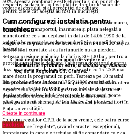
30%. Aceasta combinatie este eficienta si din punct de
respectivi și dacă le-au fost plătite drepturile salariale
vedere al costului, si al perceptiei de calitate.
pentru zilele cât aceștia au fost în București;
Cum configurezi instalatia pentru
– identificarea tuturor persoanelor vinovate de chemarea,
touchless
organizarea, transportul, înarmarea și plata nelegală a
muncitorilor ce s-au deplasat în data de 14.06.1990 de la
Galați la bucurești, în vederea audierii și a punerii lor sub
Asigura-te ca presiunea de lucru este intre 100-130 bar, ca
învinuire.
duzele sunt curatate si ca furtunurile nu au pierderi.
Seteaza presiune mai mica la clatire, 80-100 bar, pentru a
Încă neclarificată, din punct de vedere al
proteja suprafetele delicate. Calibreaza dozatorul pentru
administrării probelor este, și
situația ing. Mănucu
doza recomandata la touchless, care este cu 15-25% mai
Ion,
de la Regionala C.F. Craiova.
mare decat la programul cu perii. Testeaza pe 10 masini
Din probele aflate la dosarul 75/P/1998 rezultă că în
diferite inainte de a lansa oficial programul. MaxCars ofera
noaptea de 13/14.06.1990, patru garnituri de tren s-au
suport tehnic pentru configurarea initiala si ajustarea
deplasat din Valea Jiului (Petroșani) la București, toate
parametrilor in functie de rezultatele din teren. O
pline cu minerii chemați de Ion Iliescu “să planteze flori în
configuratie corecta este cheia unui touchless reusit.
Piața Universității”.
Citeste in continuare
Conform regulilor C.F.R. de la acea vreme, cele patru curse
Exclusiv
nu erau curse “regulate”, (având caracter excepțional),
împrejurare în care ele trebuiau să fie comandate cu c.ca