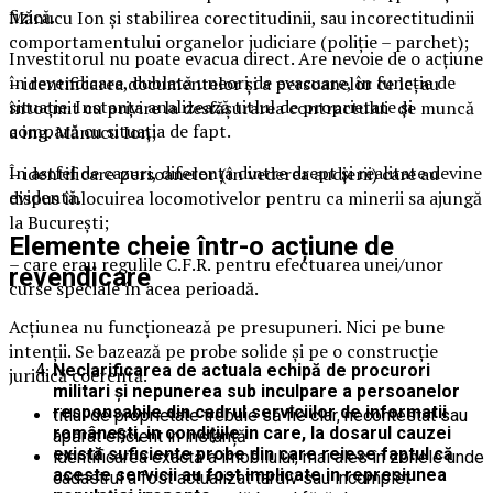
fizică.
Mănucu Ion și stabilirea corectitudinii, sau incorectitudinii
comportamentului organelor judiciare (poliție – parchet);
Investitorul nu poate evacua direct. Are nevoie de o acțiune
în revendicare, dublată uneori de evacuare, în funcție de
– identificarea documentelor și a persoanelor ce le-au
situație. Instanța analizează titlul de proprietate și
întocmit cu privire la desfășurarea contractului de muncă
compară cu situația de fapt.
a ing. Mănucu Ion;
În astfel de cazuri, diferența dintre drept și realitate devine
– identificare persoanelor (în vederea audierii) care au
evidentă.
dispus înlocuirea locomotivelor pentru ca minerii sa ajungă
la București;
Elemente cheie într-o acțiune de
– care erau regulile C.F.R. pentru efectuarea unei/unor
revendicare
curse speciale în acea perioadă.
Acțiunea nu funcționează pe presupuneri. Nici pe bune
intenții. Se bazează pe probe solide și pe o construcție
Neclarificarea de actuala echipă de procurori
juridică coerentă.
militari și nepunerea sub inculpare a persoanelor
responsabile din cadrul serviciilor de informatii
titlul de proprietate trebuie să fie clar, necontestat sau
românești, in condițiile in care, la dosarul cauzei
apărat eficient în instanță
există suficiente probe din care reiese faptul că
identificarea exactă a imobilului, mai ales în zonele unde
aceste servicii au fost implicate in represiunea
cadastrul a fost actualizat tardiv sau incomplet