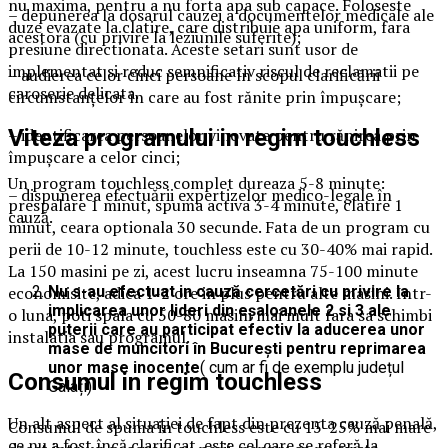
nu maxima, pentru a nu forta apa sub capace. Foloseste
– depunerea la dosarul cauzei a documentelor medicale ale
duze evazate la clatire, care distribuie apa uniform, fara
acestora (cu privire la leziunile suferite);
presiune directionata. Aceste setari sunt usor de
implementat si reduc semnificativ riscul de reclamatii pe
– audierea celor cinci persoane în scopul clarificării
caroserie delicata.
circumstanțelor în care au fost rănite prin împușcare;
Viteza programului in regim touchless
– identificarea persoanelor vinovate pentru rănirea prin
împușcare a celor cinci;
Un program touchless complet dureaza 5-8 minute:
– dispunerea efectuării expertizelor medico-legale în
prespalare 1 minut, spuma activa 3-4 minute, clatire 1
cauză.
minut, ceara optionala 30 secunde. Fata de un program cu
perii de 10-12 minute, touchless este cu 30-40% mai rapid.
La 150 masini pe zi, acest lucru inseamna 75-100 minute
economisite, adica 1-2 ore in plus pentru alte masini. Intr-
Nu s-au efectuat in cauză cercetări cu privire la
implicarea unor lideri din eșaloanele 2 si 3 ale
o luna, poti spala cu 50-80 masini mai mult fara sa schimbi
puterii care au participat efectiv la aducerea unor
instalatia sau programul.
mase de muncitori în București pentru reprimarea
unor mase inocente
( cum ar fi de exemplu județul
Consumul in regim touchless
Galați)
Un alt aspect al situației de fapt din prezenta cauză penală,
Consumul de spuma in touchless este cu 15-25% mai mare
ce nu a fost încă clarificat, este cel care se referă la