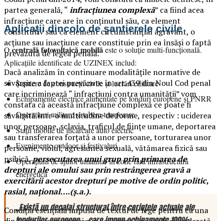
partea generală, “
infracțiunea complexă
” ca fiind acea
infracțiune care are în conținutul său, ca element
Aplicații dincolo de șantierele civile
constitutiv sau ca element circumstanțial agravant, o
acțiune sau inacțiune care constituie prin ea însăși o faptă
centrală fotovoltaică mobilă
O
este o soluție multi-funcțională.
prevăzută de legea penală.
Aplicațiile identificate de UZINEX includ:
Dacă analizăm în continuare modalitățile normative de
săvârșire a faptei prevăzute în art.439 din Noul Cod penal
Șantiere de construcții civile și lucrări edilitare
care incriminează “ infracțiuni contra umanității” vom
Echipamente electrice alimentate pe fonduri europene și PNRR
constata că această infracțiune complexă ce poate fi
Operațiuni militare și tabere temporare
săvârșită într-o multitudine de forme, respectiv : uciderea
unor persoane, sclavia, traficul de ființe umane, deportarea
Stații mobile de încărcare auto electric
sau transferarea forțată a unor persoane, torturarea unor
Evenimente outdoor și festivaluri
persoane, violul, agresiunea sexuală, vătămarea fizică sau
psihică,
persecutarea unui grup prin primarea de
Operațiuni de ajutor umanitar în zone fără infrastructură
drepturi ale omului sau prin restrângerea gravă a
energetică
exercitării acestor drepturi pe motive de ordin politic,
rasial, național….(ș.a.).
„Există un decalaj structural între cerințele actuale ale
Condiția esențială impusă de textul de lege pentru ca una
fondurilor europene — care impun echipamente 100%