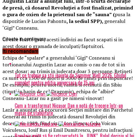
Augustin Lazăr a anunțat luni, într-o scurtă declarație
de presă, că dosarul Revoluției a fost finalizat, primind
o gura de oxien de la prietenul sau de “sauna” (
pusa la
dispozitie de Lucian Pahontu
, la sediul SPP),
generalul
‘Gigi” Cosneanu.
Ce este foarte grav, acesti indivizi au facut scapati si in
Citeste in continuare
acest dosar o gramada de inculpati/faptuitori.
Iti recomandam
Echipa de “spalare” a generalului ‘Gigi” Cosneanu si
tortionarului Augustin Lazar au comis-o rau de tot si in
acest dosar: au trimis in judecata doar 3 persoane. Retineti
Tot ce trebuie sa stii inainte de Summer Well 2026. Ghidul
ca sunt cca 1300 de morti si 3000 de raniti prin impuscare!
complet pentru editia aniversara de 15 ani
De exemplu, pentru mortii, ranitii si retinutii din Sibiu
(tinuti in bazin de col Dragomir), echipa de “albire”
Cosneanu-Lazar nu a gasit pe nimeni vinovat!
Cum a transformat Nicușor Dan o notă de trecere într-un
Lazăr a anunțat că procurorii Secţiei militare din Parchetul
mesaj de stabilitate
General au trimis în judecată dosarul Revoluției din
decembrie 1989, fiind vizați Ion Iliescu, Gelu Voican
Voiculescu, Iosif Rus şi Emil Dumitrescu, pentru infracţiuni
România evită să fie retrogradată în „JUNK”. Rolul decisiv al lui
contra umanităţii.