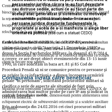
persoanelor juridice cărora le-au fost devastate
Centrala fotovoltaică fixă, ca alternativă, presupune un parcurs
sau distruse sediile, actiuni ce au făcut parte din
birocratic de minimum șase luni — autorizație de construcție, racord
același atac generalizat și sistematic cu motivație
la rețea, aviz ANRE — și o instalare permanentă într-o singură
eminamente politică încalcându–li–se acestor
persoane juridice drepturile fundamentale la
locație, în contradicție cu specificul șantierelor mobile care se
proprietate și acela de a-si manifesta si alege liber
relochează de la un proiect la altul.
orientarea politică
(asa cum a statuat CEDO)
Centrala fotovoltaică mobilă
livrată de UZINEX rezolvă simultan
Astfel, la data de 28.02.2016, în calitate de persoană
vătămată /parte civilă ”Asociația 21 Decembrie 1989” a
ambele probleme: este integrată într-un container transportabil, nu
depus la Secția Parchetelor Militare, în dosarul 47/P/2014,
necesită autorizație de construcție și se redislocă împreună cu echipa
o cerere ce are drept obiect evenimentele din 13-15 iunie
client la fiecare nou șantier.
1990, în care solicităm în baza art. 81 și 85 Cod de
Procedură Penală să ni se comunice pentru ce persoane și
cu privire la ce infracțiuni s-a dispus începerea urmăririi
Configurația livrată către beneficiar
penale “in personam”, solicitând procurorilor militari să
clarifice o serie de aspecte ale situației de fapt prin
Modelul livrat reprezintă varianta compactă din gama UZINEX de
administrarea mai multor probe pe care le-am și indicat în
centrale fotovoltaice mobile
, dimensionată pentru alimentarea unui
cererea noastră.
echipament electric de subtraversări orizontale și a sculelor auxiliare
Prin ordonanța din 24.02.2016 cei cinci procurori militari
de șantier.