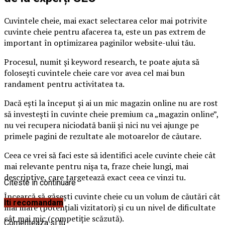
Cuvintele cheie, mai exact selectarea celor mai potrivite
cuvinte cheie pentru afacerea ta, este un pas extrem de
important în optimizarea paginilor website-ului tău.
Procesul, numit și keyword research, te poate ajuta să
folosești cuvintele cheie care vor avea cel mai bun
randament pentru activitatea ta.
Dacă ești la început și ai un mic magazin online nu are rost
să investești în cuvinte cheie premium ca „magazin online”,
nu vei recupera niciodată banii și nici nu vei ajunge pe
primele pagini de rezultate ale motoarelor de căutare.
Ceea ce vrei să faci este să identifici acele cuvinte cheie cât
mai relevante pentru nișa ta, fraze cheie lungi, mai
descriptive, care targetează exact ceea ce vinzi tu.
Citeste in continuare
Încearcă să găsești cuvinte cheie cu un volum de căutări cât
Iti recomandam
mai mare (potențiali vizitatori) și cu un nivel de dificultate
cât mai mic (competiție scăzută).
Comenteaza si tu