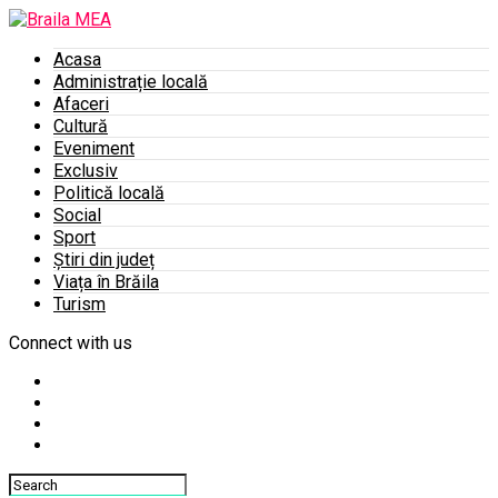
Acasa
Administrație locală
Afaceri
Cultură
Eveniment
Exclusiv
Politică locală
Social
Sport
Știri din județ
Viața în Brăila
Turism
Connect with us