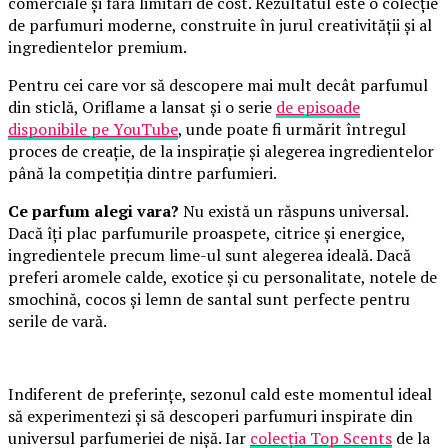
comerciale și fără limitări de cost. Rezultatul este o colecție
de parfumuri moderne, construite în jurul creativității și al
ingredientelor premium.
Pentru cei care vor să descopere mai mult decât parfumul
din sticlă, Oriflame a lansat și o serie
de episoade
disponibile pe YouTube
, unde poate fi urmărit întregul
proces de creație, de la inspirație și alegerea ingredientelor
până la competiția dintre parfumieri.
Ce parfum alegi vara?
Nu există un răspuns universal.
Dacă îți plac parfumurile proaspete, citrice și energice,
ingredientele precum lime-ul sunt alegerea ideală. Dacă
preferi aromele calde, exotice și cu personalitate, notele de
smochină, cocos și lemn de santal sunt perfecte pentru
serile de vară.
Indiferent de preferințe, sezonul cald este momentul ideal
să experimentezi și să descoperi parfumuri inspirate din
universul parfumeriei de nișă. Iar
colecția Top Scents
de la