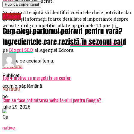
cheie
cu care am lucrat.
Nu doar că te ajută să identifici cuvintele cheie potrivite dar
Afaceri
îți arată și informații foarte detaliate si importante despre
website-urile competiției aflate pe primele 10 poziții
Cum alegi parfumul potrivit pentru vară?
Google ale cuvântului cheie căutat.
Ingredientele care rezistă în sezonul cald
Citește continuarea articolului
Ce sunt cuvintele cheie?
,
pe
Blogul SEO
al Agenției Edcora.
Articole pe aceiasi tema:
Urmatorul
Publicat
Top 4 motive sa mergeti la un coafor
acum o săptămână
Nu ratati
pe
Cum se face optimizarea website-ului pentru Google?
iulie 29, 2026
De
native