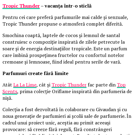
Tropic Thunder
– vacanța într-o sticlă
Pentru cei care preferă parfumurile mai calde și senzuale,
Tropic Thunder propune o atmosferă complet diferită.
Smochina coaptă, laptele de cocos și lemnul de santal
construiesc o compoziție inspirată de zilele petrecute la
soare și de energia destinațiilor tropicale. Este un parfum
care îmbină prospețimea fructelor cu confortul notelor
cremoase și lemnoase, fiind ideal pentru serile de vară.
Parfumuri create fără limite
Atât
La La Lime
, cât și
Tropic Thunder
fac parte din
Top
Scents
, prima colecție Oriflame inspirată din parfumeria de
nișă.
Colecția a fost dezvoltată în colaborare cu Givaudan și cu
noua generație de parfumieri ai școlii sale de parfumerie. În
cadrul unui proiect unic, aceștia au primit aceeași
provocare: să creeze fără reguli, fără constrângeri