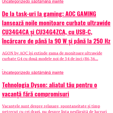
Uncategorized
o săptămână inainte
De la task-uri la gaming: AOC GAMING
lansează noile monitoare curbate ultrawide
CU34G4CA și CU34G4ZCA, cu USB-C,
încărcare de până la 90 W și până la 250 Hz
AGON by AOC își extinde gama de monitoare ultrawide
curbate G4 cu două modele noi de 34 de inci (86,36...
Uncategorized
o săptămână inainte
Tehnologia Dyson: aliatul tău pentru o
vacanță fără compromisuri
Vacanțele sunt despre relaxare, spontaneitate și timp
petrecut cu cei dragi, nu despre lista nesfârșită de lucruri