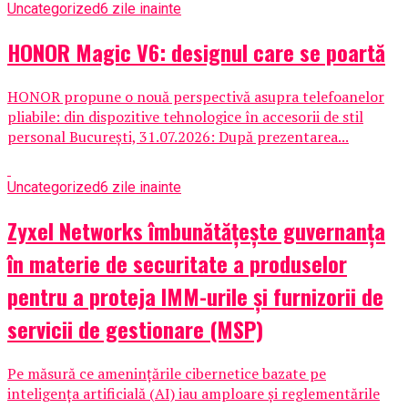
Uncategorized
6 zile inainte
HONOR Magic V6: designul care se poartă
HONOR propune o nouă perspectivă asupra telefoanelor
pliabile: din dispozitive tehnologice în accesorii de stil
personal București, 31.07.2026: După prezentarea...
Uncategorized
6 zile inainte
Zyxel Networks îmbunătățește guvernanța
în materie de securitate a produselor
pentru a proteja IMM-urile și furnizorii de
servicii de gestionare (MSP)
Pe măsură ce amenințările cibernetice bazate pe
inteligența artificială (AI) iau amploare și reglementările