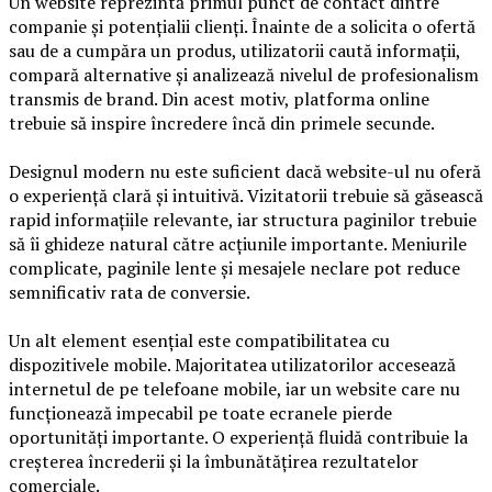
Un website reprezintă primul punct de contact dintre
companie și potențialii clienți. Înainte de a solicita o ofertă
sau de a cumpăra un produs, utilizatorii caută informații,
compară alternative și analizează nivelul de profesionalism
transmis de brand. Din acest motiv, platforma online
trebuie să inspire încredere încă din primele secunde.
Designul modern nu este suficient dacă website-ul nu oferă
o experiență clară și intuitivă. Vizitatorii trebuie să găsească
rapid informațiile relevante, iar structura paginilor trebuie
să îi ghideze natural către acțiunile importante. Meniurile
complicate, paginile lente și mesajele neclare pot reduce
semnificativ rata de conversie.
Un alt element esențial este compatibilitatea cu
dispozitivele mobile. Majoritatea utilizatorilor accesează
internetul de pe telefoane mobile, iar un website care nu
funcționează impecabil pe toate ecranele pierde
oportunități importante. O experiență fluidă contribuie la
creșterea încrederii și la îmbunătățirea rezultatelor
comerciale.