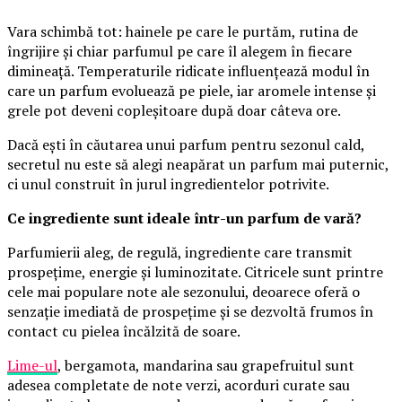
Vara schimbă tot: hainele pe care le purtăm, rutina de
îngrijire și chiar parfumul pe care îl alegem în fiecare
dimineață. Temperaturile ridicate influențează modul în
care un parfum evoluează pe piele, iar aromele intense și
grele pot deveni copleșitoare după doar câteva ore.
Dacă ești în căutarea unui parfum pentru sezonul cald,
secretul nu este să alegi neapărat un parfum mai puternic,
ci unul construit în jurul ingredientelor potrivite.
Ce ingrediente sunt ideale într-un parfum de vară?
Parfumierii aleg, de regulă, ingrediente care transmit
prospețime, energie și luminozitate. Citricele sunt printre
cele mai populare note ale sezonului, deoarece oferă o
senzație imediată de prospețime și se dezvoltă frumos în
contact cu pielea încălzită de soare.
Lime-ul
, bergamota, mandarina sau grapefruitul sunt
adesea completate de note verzi, acorduri curate sau