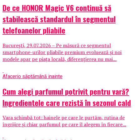
De ce HONOR Magic V6 continuă să
stabilească standardul în segmentul
telefoanelor pliabile
București, 29.07.2026 – Pe măsură ce segmentul
smartphone-urilor pliabile premium evoluează și noi
modele apar pe piața locală, diferențierea nu mai...
Afaceri
o săptămână inainte
Cum alegi parfumul potrivit pentru vară?
Ingredientele care rezistă în sezonul cald
Vara schimbă tot: hainele pe care le purtăm, rutina de
îngrijire și chiar parfumul pe care îl alegem în fiecare...