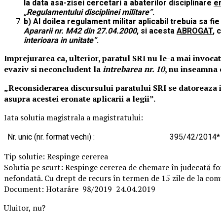
la data asa-zisei cercetari a abaterilor disciplinare
e
„Regulamentului disciplinei militare”
.
b) Al doilea regulament militar aplicabil trebuia sa fie
Apararii nr. M42 din 27.04.2000
, si acesta
ABROGAT
, 
interioara in unitate”
.
Imprejurarea ca, ulterior, paratul SRI nu le-a mai invocat
evaziv si neconcludent la
intrebarea nr. 10
, nu inseamna 
„Reconsiderarea discursului paratului SRI se datoreaza i
asupra acestei eronate aplicarii a legii”.
Iata solutia magistrala a magistratului:
Nr. unic (nr. format vechi) :
395/42/2014*
Tip solutie: Respinge cererea
Solutia pe scurt: Respinge cererea de chemare în judecat
nefondată. Cu drept de recurs în termen de 15 zile de la comu
Document: Hotarâre 98/2019 24.04.2019
Uluitor, nu?