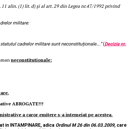
1 alin. (1) lit. d) și al art. 29 din Legea nr.47/1992 privind
drelor militare:
 statutul cadrelor militare sunt neconstituționale
….”
(
Decizia nr.
 raman
neconstitutionale:
are.
ormative ABROGATE!!!
strative a caror emitere s-a intemeiat pe acestea.
at in INTAMPINARE, adica
Ordinul M 26 din 06.03.2009
, care