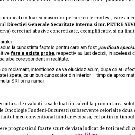
ei implicati in luarea masurilor pe care eu le contest, care au
rul
Directiei Generale Securitate Interna
si
mr. PETRE SEVE
zerva) cercetari abuzive concretizate, exemplificativ, si nu limita
rului;
au adus la cunostinta faptele pentru care am fost
„verificati specia
nitive
fara a exista probe
, respectiv au luat decizii, in aceleasi
sa aiba corespondent in realitate.
tia de reclamant, intentionez sa va elucidez acum, dupa ce ati efe
tei spete, ca un bun cunoscator din interior – timp de aproximativ
mului SRI si nu numai.
ermita sa le evaluati si sa le luati in calcul la pronuntarea s
 de Oncologie Fundeni-Bucuresti (subsecvente celorlalte doua de
ntantul meu conventional fiind anevoioasa, cel putin in timpul
re prognosticul foarte scurt de viata indicat de toti medicii c
,
[2]
,