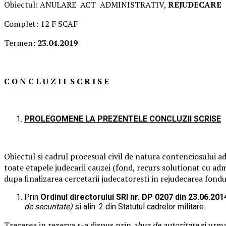
Obiectul: ANULARE ACT ADMINISTRATIV,
REJUDECARE
Complet: 12 F SCAF
Termen:
23.04.2019
C O N C L U Z I I S C R I S E
PROLEGOMENE LA PREZENTELE CONCLUZII SCRISE
Obiectul si cadrul procesual civil de natura contenciosului a
toate etapele judecarii cauzei (fond, recurs solutionat cu adm
dupa finalizarea cercetarii judecatoresti in rejudecarea fondul
Prin
Ordinul directorului SRI nr. DP 0207 din 23.06.201
de securitate)
si alin. 2 din Statutul cadrelor militare.
Trecerea in rezerva s-a dispus prin
abuz de autoritate
si urma