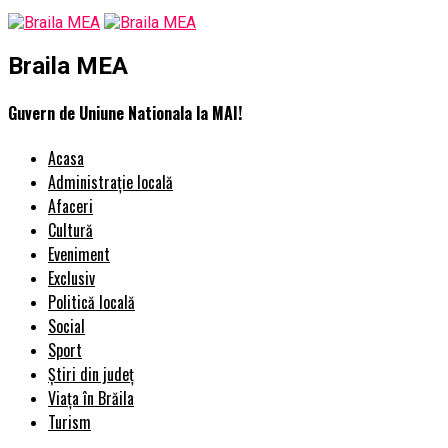
Braila MEA
Guvern de Uniune Nationala la MAI!
Acasa
Administrație locală
Afaceri
Cultură
Eveniment
Exclusiv
Politică locală
Social
Sport
Știri din județ
Viața în Brăila
Turism