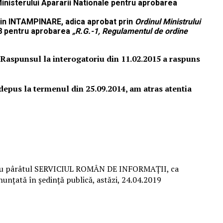
inisterului Apararii Nationale pentru aprobarea
 in INTAMPINARE, adica aprobat prin
Ordinul Ministrului
008 pentru aprobarea
„R.G.-1, Regulamentul de ordine
in Raspunsul la interogatoriu din 11.02.2015 a raspuns
depus la termenul din 25.09.2014, am atras atentia
iu cu pârâtul SERVICIUL ROMÂN DE INFORMAŢII, ca
nunţată în şedinţă publică, astăzi, 24.04.2019