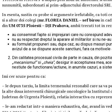
susnumitii, subordonati ai prim-adjunctului directorului SRI.
In esenta, sustin cu probe si argumente irefutabile, ca toti c
si a altor doi colegi (
mr. FLOREA DANIEL – sef birou
in cad
din
UM 0735 Ploiesti – DJI Prahova
, ambii trecuti tot in re
au consemnat fapte si imprejurari care nu corespund adeva
nu au respectat dreptul la aparare al militarilor si nu ne-
au formulat propuneri sau, dupa caz, au dispus masuri pu
avizul de a se dispune aceste sanctiuni, fara ca motivele 
Din calitatea procesual civila de parte in cauza, din pozi
„mecanismul”
si
„cheia”
, desigur in acceptiunea mea, aces
nestiute de functionare/actiune, in anumite cazuri, a siste
Imi cer scuze pentru ca:
– le depun tarziu, la limita termenului rezonabil care sa va p
la alte doua interventii chirurgicale oncologice la Institutul
Judetean de Urgenta Ploiesti), relatia interactiva cu repreze
– le-am redactat intr-o maniera exhaustiva, dar, avand in vede