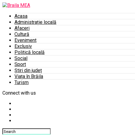
Acasa
Administrație locală
Afaceri
Cultură
Eveniment
Exclusiv
Politică locală
Social
Sport
Știri din județ
Viața în Brăila
Turism
Connect with us