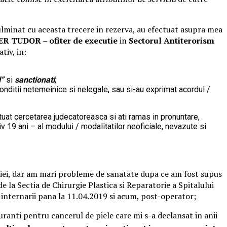
 culminat cu aceasta trecere in rezerva, au efectuat asupra mea
R TUDOR – ofiter de executie
in
Sectorul Antiterorism
tiv, in:
l”
si
sanctionati
;
 conditii netemeinice si nelegale, sau si-au exprimat acordul /
ctuat cercetarea judecatoreasca si ati ramas in pronuntare,
 19 ani – al modului / modalitatilor neoficiale, nevazute si
olutiei, dar am mari probleme de sanatate dupa ce am fost supus
 la Sectia de Chirurgie Plastica si Reparatorie a Spitalului
 internarii pana la 11.04.2019 si acum, post-operator;
uranti pentru cancerul de piele care mi s-a declansat in anii