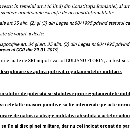
stit în temeiul art.146 lit.d) din Constituția României, al art. 1
dezbatere următoarele excepții de neconstituționalitate:
ale art.35 alin. (2) şi (3) din Legea nr.80/1995 privind statutul ca
e de voturi, a decis:
pozițiile art. 34 și art. 35 alin. (3) din Legea nr.80/1995 privind
resa al CCR din 29.01.2019
).
surile luate de SRI impotriva col GULIANU FLORIN, au fost si
isciplinare se aplica potrivit regulamentelor militare.
onsiliilor de judecată se stabilesc prin regulamentele milit
 si celelalte masuri punitive sa fie intemeiate pe acte n
re de natura a atrage nulitatea absoluta a actelor admini
a fie al disciplinei militare, dar nu cel indicat
eronat
de par