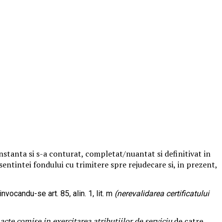
nstanta si s-a conturat, completat/nuantat si definitivat in
sentintei fondului cu trimitere spre rejudecare si, in prezent,
nvocandu-se art. 85, alin. 1, lit. m
(nerevalidarea certificatului
 acte comise in exercitarea atributiilor de serviciu
de catre