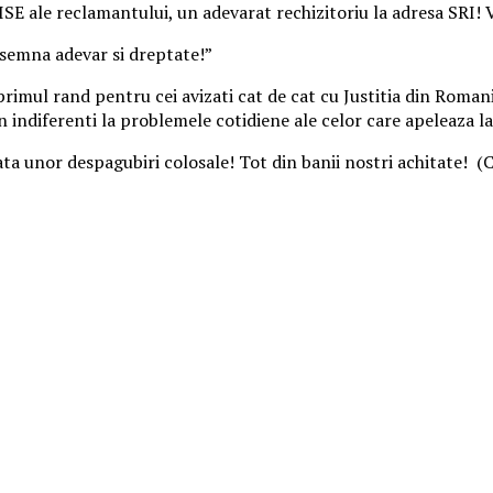
ISE ale reclamantului, un adevarat rechizitoriu la adresa SRI! 
nsemna adevar si dreptate!”
primul rand pentru cei avizati cat de cat cu Justitia din Roman
an indiferenti la problemele cotidiene ale celor care apeleaza l
unor despagubiri colosale! Tot din banii nostri achitate! (Cr