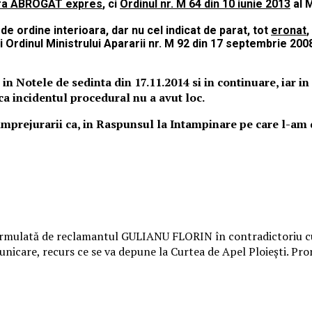
ra ABROGAT expres
, ci
Ordinul nr. M 64 din 10 iunie 2013
al M
 de ordine interioara, dar nu cel indicat de parat, tot
eronat
,
ci Ordinul Ministrului Apararii nr. M 92 din 17 septembrie 2
 in Notele de sedinta din 17.11.2014 si in continuare, iar 
ca incidentul procedural nu a avut loc.
mprejurarii ca, in Raspunsul la Intampinare pe care l-am 
ă formulată de reclamantul GULIANU FLORIN în contradictor
nicare, recurs ce se va depune la Curtea de Apel Ploieşti. Pro