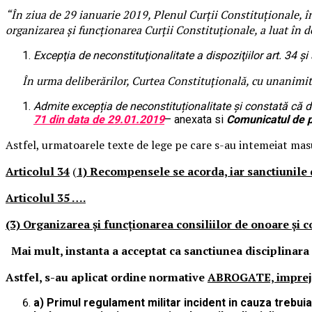
“În ziua de 29 ianuarie 2019, Plenul Curții Constituționale, înve
organizarea și funcționarea Curții Constituționale, a luat în 
Excepţia de neconstituţionalitate a dispoziţiilor art. 34 şi 
În urma deliberărilor, Curtea Constituțională, cu unanimitat
Admite excepția de neconstituționalitate și constată că dis
71 din data de 29.01.2019
– anexata si
Comunicatul de p
Astfel, urmatoarele texte de lege pe care s-au intemeiat ma
Articolul 34
(
1) Recompensele se acorda, iar sanctiunile d
Articolul 35 ….
(3) Organizarea și funcționarea consiliilor de onoare și c
Mai mult, instanta a acceptat ca sanctiunea disciplinara
Astfel, s-au aplicat ordine normative
ABROGATE, imprejura
a) Primul regulament militar incident in cauza trebuia s