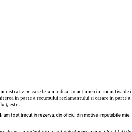
dministrativ pe care le-am indicat in actiunea introductiva de i
iterea in parte a recursului reclamantului si casare in parte a 
ui), este:
4
, am fost trecut in rezerva, din oficiu, din motive imputabile mie, i
re directa a
indeplinirii vadit defectuoase a unei pluralitati de