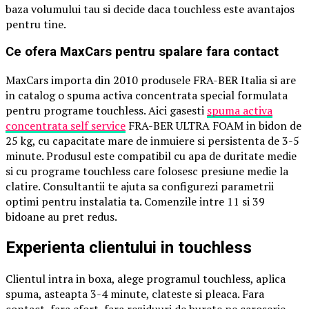
baza volumului tau si decide daca touchless este avantajos
pentru tine.
Ce ofera MaxCars pentru spalare fara contact
MaxCars importa din 2010 produsele FRA-BER Italia si are
in catalog o spuma activa concentrata special formulata
pentru programe touchless. Aici gasesti
spuma activa
concentrata self service
FRA-BER ULTRA FOAM in bidon de
25 kg, cu capacitate mare de inmuiere si persistenta de 3-5
minute. Produsul este compatibil cu apa de duritate medie
si cu programe touchless care folosesc presiune medie la
clatire. Consultantii te ajuta sa configurezi parametrii
optimi pentru instalatia ta. Comenzile intre 11 si 39
bidoane au pret redus.
Experienta clientului in touchless
Clientul intra in boxa, alege programul touchless, aplica
spuma, asteapta 3-4 minute, clateste si pleaca. Fara
contact, fara efort, fara reziduuri de burete pe caroserie.