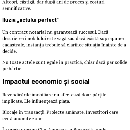
Alteori, câștigă, dar după ani de proces și costuri
semnificative.
Iluzia „actului perfect”
Un contract notarial nu garantează succesul. Dacă
descrierea imobilului este vagă sau dacă există suprapuneri
cadastrale, instanța trebuie să clarifice situația înainte de a
decide.
Nu toate actele sunt egale în practică, chiar dacă par solide
pe hârtie.
Impactul economic și social
Revendicările imobiliare nu afectează doar părțile
implicate. Ele influențează piața.
Blocaje în tranzacții. Proiecte amânate. Investitori care
evită anumite zone.
În orașe precum Cluj-Napoca sau București, unde