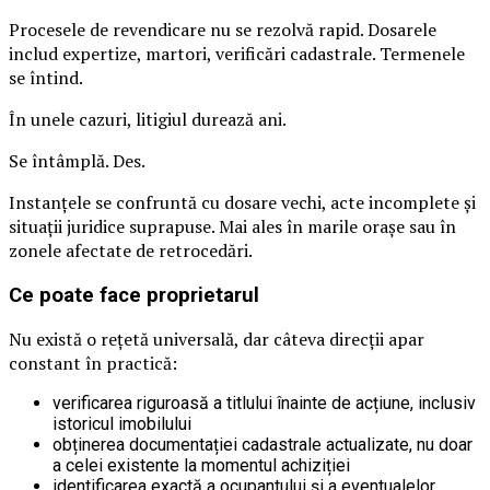
Procesele de revendicare nu se rezolvă rapid. Dosarele
includ expertize, martori, verificări cadastrale. Termenele
se întind.
În unele cazuri, litigiul durează ani.
Se întâmplă. Des.
Instanțele se confruntă cu dosare vechi, acte incomplete și
situații juridice suprapuse. Mai ales în marile orașe sau în
zonele afectate de retrocedări.
Ce poate face proprietarul
Nu există o rețetă universală, dar câteva direcții apar
constant în practică:
verificarea riguroasă a titlului înainte de acțiune, inclusiv
istoricul imobilului
obținerea documentației cadastrale actualizate, nu doar
a celei existente la momentul achiziției
identificarea exactă a ocupantului și a eventualelor