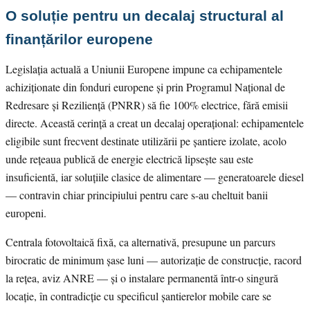
O soluție pentru un decalaj structural al
finanțărilor europene
Legislația actuală a Uniunii Europene impune ca echipamentele
achiziționate din fonduri europene și prin Programul Național de
Redresare și Reziliență (PNRR) să fie 100% electrice, fără emisii
directe. Această cerință a creat un decalaj operațional: echipamentele
eligibile sunt frecvent destinate utilizării pe șantiere izolate, acolo
unde rețeaua publică de energie electrică lipsește sau este
insuficientă, iar soluțiile clasice de alimentare — generatoarele diesel
— contravin chiar principiului pentru care s-au cheltuit banii
europeni.
Centrala fotovoltaică fixă, ca alternativă, presupune un parcurs
birocratic de minimum șase luni — autorizație de construcție, racord
la rețea, aviz ANRE — și o instalare permanentă într-o singură
locație, în contradicție cu specificul șantierelor mobile care se