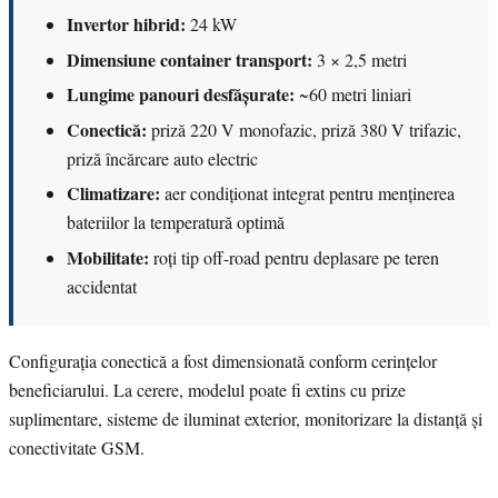
Invertor hibrid:
24 kW
Dimensiune container transport:
3 × 2,5 metri
Lungime panouri desfășurate:
~60 metri liniari
Conectică:
priză 220 V monofazic, priză 380 V trifazic,
priză încărcare auto electric
Climatizare:
aer condiționat integrat pentru menținerea
bateriilor la temperatură optimă
Mobilitate:
roți tip off-road pentru deplasare pe teren
accidentat
Configurația conectică a fost dimensionată conform cerințelor
beneficiarului. La cerere, modelul poate fi extins cu prize
suplimentare, sisteme de iluminat exterior, monitorizare la distanță și
conectivitate GSM.