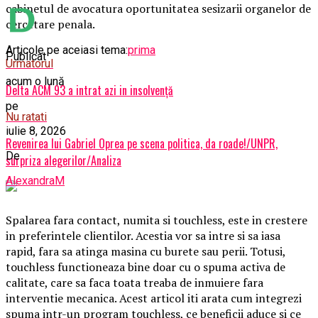
cabinetul de avocatura oportunitatea sesizarii organelor de
cercetare penala.
Articole pe aceiasi tema:
prima
Publicat
Urmatorul
acum o lună
Delta ACM 93 a intrat azi in insolvenţă
pe
Nu ratati
iulie 8, 2026
Revenirea lui Gabriel Oprea pe scena politica, da roade!/UNPR,
De
surpriza alegerilor/Analiza
AlexandraM
Spalarea fara contact, numita si touchless, este in crestere
in preferintele clientilor. Acestia vor sa intre si sa iasa
rapid, fara sa atinga masina cu burete sau perii. Totusi,
touchless functioneaza bine doar cu o spuma activa de
calitate, care sa faca toata treaba de inmuiere fara
interventie mecanica. Acest articol iti arata cum integrezi
spuma intr-un program touchless, ce beneficii aduce si ce