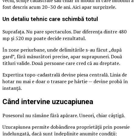
vechi, schițe cadastrale sau chiar în modul în care imobilul a
fost descris acum 20–30 de ani. Aici apar surprizele.
Un detaliu tehnic care schimbă totul
Suprafața. Nu pare spectaculos. Dar diferența dintre 480
mp și 520 mp poate decide rezultatul.
În zone periurbane, unde delimitările s-au făcut „după
gard”, fără măsurători precise, apar suprapuneri. Două
titluri valide. Două persoane care cred că au dreptate.
Expertiza topo-cadastrală devine piesa centrală. Linia de
hotar nu mai e doar o trasare pe hârtie — devine probă în
instanță.
Când intervine uzucapiunea
Posesorul nu rămâne fără apărare. Uneori, chiar câștigă.
Uzucapiunea permite dobândirea proprietății prin posesie
îndelungată, dacă sunt îndeplinite anumite condiții: