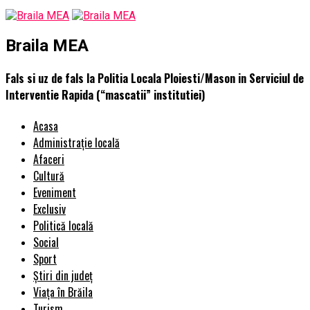
Braila MEA
Fals si uz de fals la Politia Locala Ploiesti/Mason in Serviciul de
Interventie Rapida (“mascatii” institutiei)
Acasa
Administrație locală
Afaceri
Cultură
Eveniment
Exclusiv
Politică locală
Social
Sport
Știri din județ
Viața în Brăila
Turism