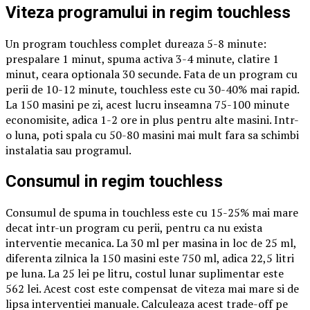
Viteza programului in regim touchless
Un program touchless complet dureaza 5-8 minute:
prespalare 1 minut, spuma activa 3-4 minute, clatire 1
minut, ceara optionala 30 secunde. Fata de un program cu
perii de 10-12 minute, touchless este cu 30-40% mai rapid.
La 150 masini pe zi, acest lucru inseamna 75-100 minute
economisite, adica 1-2 ore in plus pentru alte masini. Intr-
o luna, poti spala cu 50-80 masini mai mult fara sa schimbi
instalatia sau programul.
Consumul in regim touchless
Consumul de spuma in touchless este cu 15-25% mai mare
decat intr-un program cu perii, pentru ca nu exista
interventie mecanica. La 30 ml per masina in loc de 25 ml,
diferenta zilnica la 150 masini este 750 ml, adica 22,5 litri
pe luna. La 25 lei pe litru, costul lunar suplimentar este
562 lei. Acest cost este compensat de viteza mai mare si de
lipsa interventiei manuale. Calculeaza acest trade-off pe