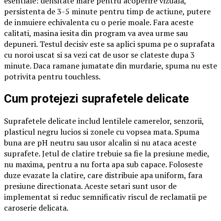
esentiale: densitate mare pentru acoperire vizuala,
persistenta de 3-5 minute pentru timp de actiune, putere
de inmuiere echivalenta cu o perie moale. Fara aceste
calitati, masina iesita din program va avea urme sau
depuneri. Testul decisiv este sa aplici spuma pe o suprafata
cu noroi uscat si sa vezi cat de usor se clateste dupa 3
minute. Daca ramane jumatate din murdarie, spuma nu este
potrivita pentru touchless.
Cum protejezi suprafetele delicate
Suprafetele delicate includ lentilele camerelor, senzorii,
plasticul negru lucios si zonele cu vopsea mata. Spuma
buna are pH neutru sau usor alcalin si nu ataca aceste
suprafete. Jetul de clatire trebuie sa fie la presiune medie,
nu maxima, pentru a nu forta apa sub capace. Foloseste
duze evazate la clatire, care distribuie apa uniform, fara
presiune directionata. Aceste setari sunt usor de
implementat si reduc semnificativ riscul de reclamatii pe
caroserie delicata.