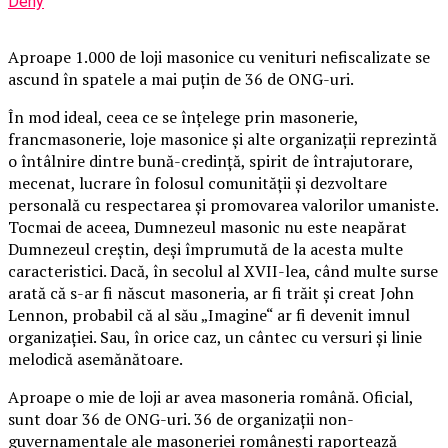
Deny
Aproape 1.000 de loji masonice cu venituri nefiscalizate se
ascund în spatele a mai puțin de 36 de ONG-uri.
În mod ideal, ceea ce se înțelege prin masonerie,
francmasonerie, loje masonice și alte organizații reprezintă
o întâlnire dintre bună-credință, spirit de întrajutorare,
mecenat, lucrare în folosul comunității și dezvoltare
personală cu respectarea și promovarea valorilor umaniste.
Tocmai de aceea, Dumnezeul masonic nu este neapărat
Dumnezeul creștin, deși împrumută de la acesta multe
caracteristici. Dacă, în secolul al XVII-lea, când multe surse
arată că s-ar fi născut masoneria, ar fi trăit și creat John
Lennon, probabil că al său „Imagine“ ar fi devenit imnul
organizației. Sau, în orice caz, un cântec cu versuri și linie
melodică asemănătoare.
Aproape o mie de loji ar avea masoneria română. Oficial,
sunt doar 36 de ONG-uri. 36 de organizații non-
guvernamentale ale masoneriei românești raportează