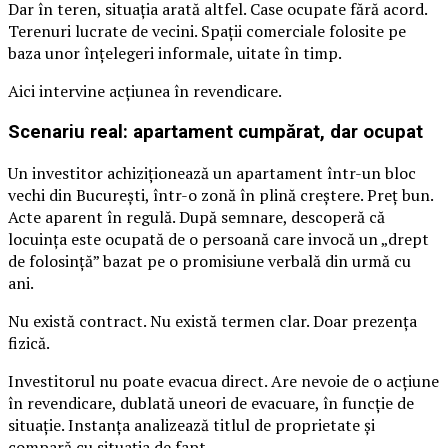
Dar în teren, situația arată altfel. Case ocupate fără acord.
Terenuri lucrate de vecini. Spații comerciale folosite pe
baza unor înțelegeri informale, uitate în timp.
Aici intervine acțiunea în revendicare.
Scenariu real: apartament cumpărat, dar ocupat
Un investitor achiziționează un apartament într-un bloc
vechi din București, într-o zonă în plină creștere. Preț bun.
Acte aparent în regulă. După semnare, descoperă că
locuința este ocupată de o persoană care invocă un „drept
de folosință” bazat pe o promisiune verbală din urmă cu
ani.
Nu există contract. Nu există termen clar. Doar prezența
fizică.
Investitorul nu poate evacua direct. Are nevoie de o acțiune
în revendicare, dublată uneori de evacuare, în funcție de
situație. Instanța analizează titlul de proprietate și
compară cu situația de fapt.