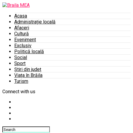
Acasa
Administrație locală
Afaceri
Cultură
Eveniment
Exclusiv
Politică locală
Social
Sport
Știri din județ
Viața în Brăila
Turism
Connect with us