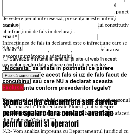
– M.L.I.U.R., denotă o intenţia de disimulare a acestei
calităţi (mason), intenţie a cărui motivaţie, scop, din punct
de vedere penal interesează, prezenţa acestei intenţii
conduce fără echivoc la realizarea conţinutului constitutiv
Nume
*
al infracţiunii de fals în declaraţii.
Email
*
Infracţiunea de fals în declaraţii este o infracţiune care se
Site web
comite doar cu intenţie directă şi constă în declararea
necorespunzătoare a adevărului.
Salvează-mi numele, emailul și site-ul web în acest
navigator pentru data viitoare când o să comentez.
“Mocanita”
sa aflata in postnatal ce parere
“juridica” are de acest
fals si uz de fals
facut de
concubinul
sau care NU a declarat aceasta
Exclusiv
apartenenta conform prevederilor legale?
Vom reveni cu dezvaluiri senzationale atat despre masonul
Spuma activa concentrata self service
de la “mascatii” Politiei Locale Ploiesti, cat si despre
pentru spalare fara contact: avantaje
“tepele” date de “fratii” si prietenii sai oamenilor de afaceri
din Prahova. (Cristina T.).
pentru clienti si operatori
N.R- Vom analiza impreuna cu Departamentul Juridic si cu