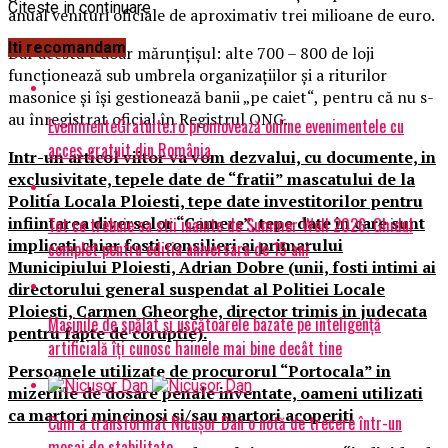
Citeste in continuare
anual venituri oficiale de aproximativ trei milioane de euro.
Iti recomandam
Dar acesta e doar mărunțișul: alte 700 – 800 de loji
funcționează sub umbrela organizațiilor și a riturilor
masonice și își gestionează banii „pe caiet“, pentru că nu s-
au înregistrat oficial în Registrul ONG.
EvenimenteGratuite.ro promovează online evenimentele cu
acces gratuit din România
Intr-un articol viitor va vom dezvalui, cu documente, in
exclusivitate, tepele date de “fratii” mascatului de la
Politia Locala Ploiesti, tepe date investitorilor pentru
infiintarea diverselor “Camere”, tepe date in care sunt
Tot ce trebuie sa stii inainte de Summer Well 2026. Ghidul
implicati chiar fosti consilieri ai primarului
complet pentru editia aniversara de 15 ani
Municipiului Ploiesti, Adrian Dobre (unii, fosti intimi ai
directorului general suspendat al Politiei Locale
Ploiesti, Carmen Gheorghe, director trimis in judecata
Mașinile de spălat și uscătoarele bazate pe inteligență
pentru fapte de coruptie).
artificială îți cunosc hainele mai bine decât tine
Persoanele utilizate de procurorul “Portocala” in
mizeriile de dosare penale inventate, oameni utilizati
ca martori mincinosi si/sau martori acoperiti
Cum a transformat Nicușor Dan o notă de trecere într-un
mesaj de stabilitate