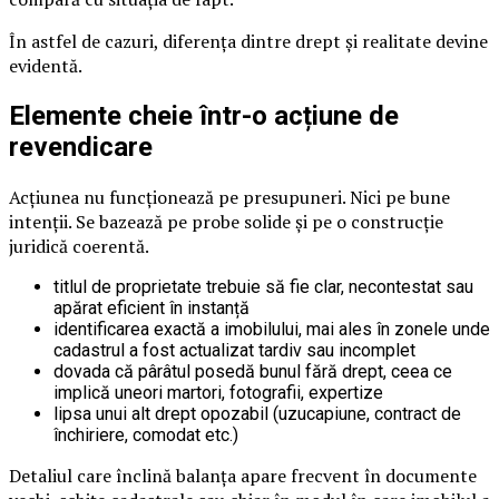
În astfel de cazuri, diferența dintre drept și realitate devine
evidentă.
Elemente cheie într-o acțiune de
revendicare
Acțiunea nu funcționează pe presupuneri. Nici pe bune
intenții. Se bazează pe probe solide și pe o construcție
juridică coerentă.
titlul de proprietate trebuie să fie clar, necontestat sau
apărat eficient în instanță
identificarea exactă a imobilului, mai ales în zonele unde
cadastrul a fost actualizat tardiv sau incomplet
dovada că pârâtul posedă bunul fără drept, ceea ce
implică uneori martori, fotografii, expertize
lipsa unui alt drept opozabil (uzucapiune, contract de
închiriere, comodat etc.)
Detaliul care înclină balanța apare frecvent în documente