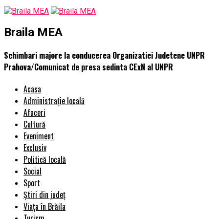
Braila MEA
Schimbari majore la conducerea Organizatiei Judetene UNPR
Prahova/Comunicat de presa sedinta CExN al UNPR
Acasa
Administrație locală
Afaceri
Cultură
Eveniment
Exclusiv
Politică locală
Social
Sport
Știri din județ
Viața în Brăila
Turism