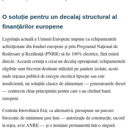
O soluție pentru un decalaj structural al
finanțărilor europene
Legislația actuală a Uniunii Europene impune ca echipamentele
achiziționate din fonduri europene și prin Programul Național de
Redresare și Reziliență (PNRR) să fie 100% electrice, fără emisii
directe. Această cerință a creat un decalaj operațional: echipamentele
eligibile sunt frecvent destinate utilizării pe șantiere izolate, acolo
unde rețeaua publică de energie electrică lipsește sau este
insuficientă, iar soluțiile clasice de alimentare — generatoarele diesel
— contravin chiar principiului pentru care s-au cheltuit banii
europeni.
Centrala fotovoltaică fixă, ca alternativă, presupune un parcurs
birocratic de minimum șase luni — autorizație de construcție, racord
la rețea, aviz ANRE — și o instalare permanentă într-o singură