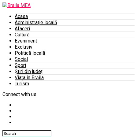
Acasa
Administrație locală
Afaceri
Cultură
Eveniment
Exclusiv
Politică locală
Social
Sport
Știri din județ
Viața în Brăila
Turism
Connect with us