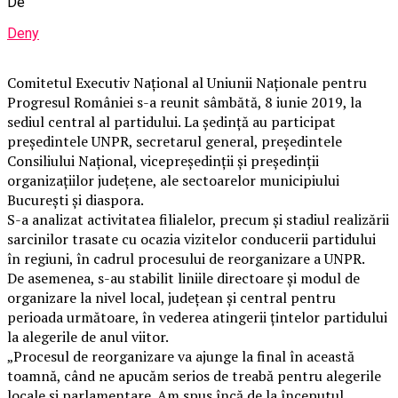
De
Deny
Comitetul Executiv Național al Uniunii Naționale pentru
Progresul României s-a reunit sâmbătă, 8 iunie 2019, la
sediul central al partidului. La ședință au participat
președintele UNPR, secretarul general, președintele
Consiliului Național, vicepreședinții și președinții
organizațiilor județene, ale sectoarelor municipiului
București și diaspora.
S-a analizat activitatea filialelor, precum și stadiul realizării
sarcinilor trasate cu ocazia vizitelor conducerii partidului
în regiuni, în cadrul procesului de reorganizare a UNPR.
De asemenea, s-au stabilit liniile directoare și modul de
organizare la nivel local, județean și central pentru
perioada următoare, în vederea atingerii țintelor partidului
la alegerile de anul viitor.
„Procesul de reorganizare va ajunge la final în această
toamnă, când ne apucăm serios de treabă pentru alegerile
locale și parlamentare. Am spus încă de la începutul