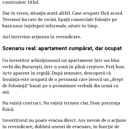
construiesc titlul.
Dar în teren, situația arată altfel. Case ocupate fără acord.
Terenuri lucrate de vecini. Spații comerciale folosite pe
baza unor înțelegeri informale, uitate în timp.
Aici intervine acțiunea în revendicare.
Scenariu real: apartament cumpărat, dar ocupat
Un investitor achiziționează un apartament într-un bloc
vechi din București, într-o zonă în plină creștere. Preț bun.
Acte aparent în regulă. După semnare, descoperă că
locuința este ocupată de o persoană care invocă un „drept
de folosință” bazat pe o promisiune verbală din urmă cu
ani.
Nu există contract. Nu există termen clar. Doar prezența
fizică.
Investitorul nu poate evacua direct. Are nevoie de o acțiune
în revendicare, dublată uneori de evacuare, în funcție de