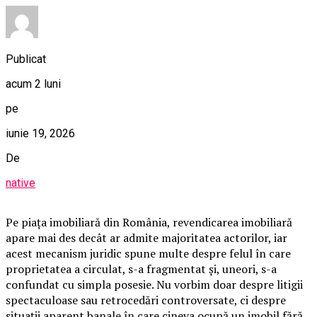
Publicat
acum 2 luni
pe
iunie 19, 2026
De
native
Pe piața imobiliară din România, revendicarea imobiliară
apare mai des decât ar admite majoritatea actorilor, iar
acest mecanism juridic spune multe despre felul în care
proprietatea a circulat, s-a fragmentat și, uneori, s-a
confundat cu simpla posesie. Nu vorbim doar despre litigii
spectaculoase sau retrocedări controversate, ci despre
situații aparent banale în care cineva ocupă un imobil fără