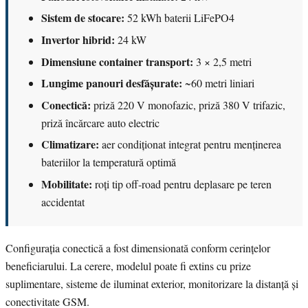
Sistem de stocare:
52 kWh baterii LiFePO4
Invertor hibrid:
24 kW
Dimensiune container transport:
3 × 2,5 metri
Lungime panouri desfășurate:
~60 metri liniari
Conectică:
priză 220 V monofazic, priză 380 V trifazic,
priză încărcare auto electric
Climatizare:
aer condiționat integrat pentru menținerea
bateriilor la temperatură optimă
Mobilitate:
roți tip off-road pentru deplasare pe teren
accidentat
Configurația conectică a fost dimensionată conform cerințelor
beneficiarului. La cerere, modelul poate fi extins cu prize
suplimentare, sisteme de iluminat exterior, monitorizare la distanță și
conectivitate GSM.