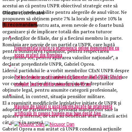
acestui an că pentru UNPR obiectivul strategic este să
atingem țintele stabilite pentru alegerile de anul viitor. Ne
Citeste in continuare
propunem să obținem peste 7% la locale și peste 10% la
parlamentare. Pentru asta, avem nevoie de o foarte bună
Iti recomandam
organizare și de implicare totală din partea tuturor
președinților de filiale, dar și a fiecărui membru în parte.
România are nevoie de un partid ca UNPR, care luptă
EvenimenteGratuite.ro promovează online evenimentele cu
pentru bunăstarea românilor, pentru respectarea
acces gratuit din România
drepturilor lor, pentru apărarea valorilor naționale”, a
declarat președintele UNPR, Gabriel Oprea.
Liderul partidului le-a vorbit membrilor CExN UNPR despre
Tot ce trebuie sa stii inainte de Summer Well 2026. Ghidul
proiectele de acte normative inițiate de unele partide, care
vor conduce la pierderea sau diminuarea drepturilor
complet pentru editia aniversara de 15 ani
obținute legal, pentru anumite categorii profesionale,
subliniind, în context, situația pensiilor militare.
El a reamintit modificările legislative inițiate de UNPR și
Mașinile de spălat și uscătoarele bazate pe inteligență
adoptate de Parlament în perioada mandatelor sale la
artificială îți cunosc hainele mai bine decât tine
apărare și interne, de care au beneficiat atât militarii activi
cât și cei în rezervă.
Gabriel Oprea a mai arătat că UNPR condamnă acțiunile