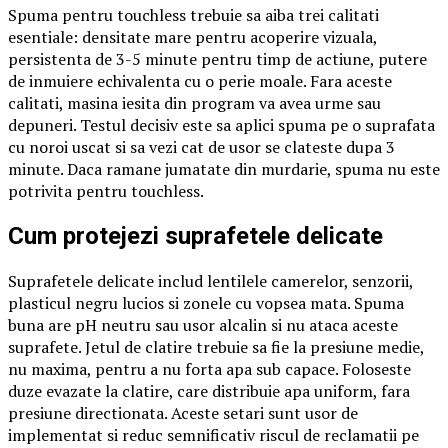
Spuma pentru touchless trebuie sa aiba trei calitati
esentiale: densitate mare pentru acoperire vizuala,
persistenta de 3-5 minute pentru timp de actiune, putere
de inmuiere echivalenta cu o perie moale. Fara aceste
calitati, masina iesita din program va avea urme sau
depuneri. Testul decisiv este sa aplici spuma pe o suprafata
cu noroi uscat si sa vezi cat de usor se clateste dupa 3
minute. Daca ramane jumatate din murdarie, spuma nu este
potrivita pentru touchless.
Cum protejezi suprafetele delicate
Suprafetele delicate includ lentilele camerelor, senzorii,
plasticul negru lucios si zonele cu vopsea mata. Spuma
buna are pH neutru sau usor alcalin si nu ataca aceste
suprafete. Jetul de clatire trebuie sa fie la presiune medie,
nu maxima, pentru a nu forta apa sub capace. Foloseste
duze evazate la clatire, care distribuie apa uniform, fara
presiune directionata. Aceste setari sunt usor de
implementat si reduc semnificativ riscul de reclamatii pe