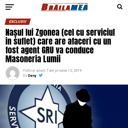
EXCLUSIV
Nașul lui Zgonea (cel cu serviciul
in suflet) care are afaceri cu un
fost agent GRU va conduce
Masoneria Lumii
Publicat
acum 7 ani
pe
iunie 12, 2019
De
Deny