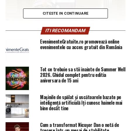
CITESTE IN CONTINUARE
ITI RECOMANDAM
EvenimenteGratuite.ro promovează online
evenimentele cu acces gratuit din România
Tot ce trebuie sa stii inainte de Summer Well
2026. Ghidul complet pentru editia
aniversara de 15 ani
În ţara noastră, Ritul este condus de către Suveranul
Mare Comandor Stelian Nistor, 33, care urmează să
Mașinile de spălat și uscătoarele bazate pe
preia, în numele României, postul de preşedinte al
inteligență artificială îți cunosc hainele mai
bine decât tine
Conferinţei Mondiale a Ritului Scoţian, începând din 23
mai 2020 şi până în 2025.
Cum a transformat Nicușor Dan o notă de
Stelian Nistor
, fost proprietar al Iulius Mall Suceava,
trecere într-un mesaj de stabilitate